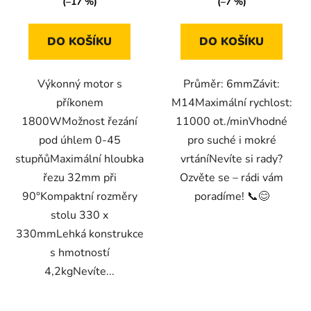
(–17 %)
(–7 %)
DO KOŠÍKU
DO KOŠÍKU
Výkonný motor s
Průměr: 6mmZávit:
příkonem
M14Maximální rychlost:
1800WMožnost řezání
11000 ot./minVhodné
pod úhlem 0-45
pro suché i mokré
stupňůMaximální hloubka
vrtáníNevíte si rady?
řezu 32mm při
Ozvěte se – rádi vám
90°Kompaktní rozměry
poradíme! 📞😊
stolu 330 x
330mmLehká konstrukce
s hmotností
4,2kgNevíte...