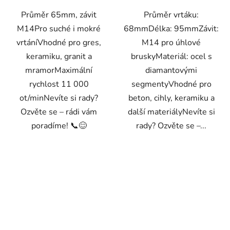
Průměr 65mm, závit
Průměr vrtáku:
M14Pro suché i mokré
68mmDélka: 95mmZávit:
vrtáníVhodné pro gres,
M14 pro úhlové
keramiku, granit a
bruskyMateriál: ocel s
mramorMaximální
diamantovými
rychlost 11 000
segmentyVhodné pro
ot/minNevíte si rady?
beton, cihly, keramiku a
Ozvěte se – rádi vám
další materiályNevíte si
poradíme! 📞😊
rady? Ozvěte se –...