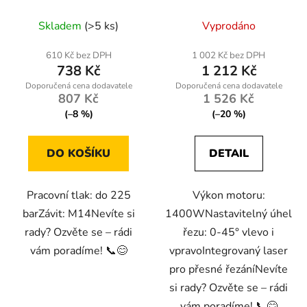
PDM-1500M-ZC
s laserem, 1400W
Skladem
(>5 ks)
Vyprodáno
610 Kč bez DPH
1 002 Kč bez DPH
738 Kč
1 212 Kč
807 Kč
1 526 Kč
(–8 %)
(–20 %)
DO KOŠÍKU
DETAIL
Pracovní tlak: do 225
Výkon motoru:
barZávit: M14Nevíte si
1400WNastavitelný úhel
rady? Ozvěte se – rádi
řezu: 0-45° vlevo i
vám poradíme! 📞😊
vpravoIntegrovaný laser
pro přesné řezáníNevíte
si rady? Ozvěte se – rádi
vám poradíme! 📞😊