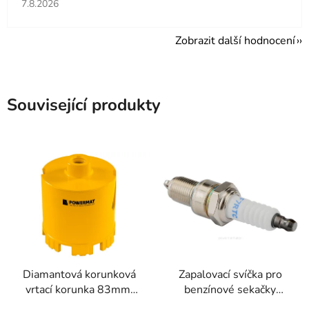
Hodnocení obchodu je 5 z 5 hvězdiček.
7.8.2026
Zobrazit další hodnocení
Související produkty
Diamantová korunková
Zapalovací svíčka pro
vrtací korunka 83mm,
benzínové sekačky
M14, 95mm
Powermat PM-KSS-SA