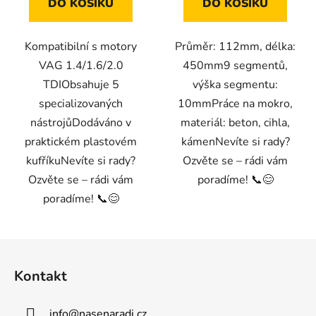
DO KOŠÍKU
DO KOŠÍKU
Kompatibilní s motory
Průměr: 112mm, délka:
VAG 1.4/1.6/2.0
450mm9 segmentů,
TDIObsahuje 5
výška segmentu:
specializovaných
10mmPráce na mokro,
nástrojůDodáváno v
materiál: beton, cihla,
praktickém plastovém
kámenNevíte si rady?
kufříkuNevíte si rady?
Ozvěte se – rádi vám
Ozvěte se – rádi vám
poradíme! 📞😊
poradíme! 📞😊
Z
á
Kontakt
p
a
info
@
nasenaradi.cz