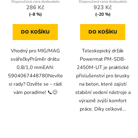
286 Kč
923 Kč
(–8 %)
(–20 %)
DO KOŠÍKU
DO KOŠÍKU
Vhodný pro MIG/MAG
Teleskopický držák
svářečkyPrůměr drátu:
Powermat PM-SDB-
0,8/1,0 mmEAN:
2450M-UT je praktické
5904067448780Nevíte
příslušenství pro brusky
si rady? Ozvěte se – rádi
na beton, které zajistí
vám poradíme! 📞😊
stabilní vedení nástroje a
výrazně zvýší komfort
práce. Díky celkové...