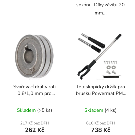
sezónu. Díky závitu 20
mm...
Svařovací drát v roli
Teleskopický držák pro
0,8/1,0 mm pro
brusku Powermat PM-
MIG/MAG svářečky
SDB-2450M-UT
Skladem
(>5 ks)
Skladem
(4 ks)
217 Kč bez DPH
610 Kč bez DPH
262 Kč
738 Kč