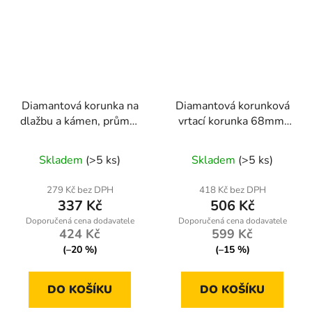
Diamantová korunka na
Diamantová korunková
dlažbu a kámen, průměr
vrtací korunka 68mm,
65mm, závit M14
95mm, M14
Skladem
(>5 ks)
Skladem
(>5 ks)
279 Kč bez DPH
418 Kč bez DPH
337 Kč
506 Kč
424 Kč
599 Kč
(–20 %)
(–15 %)
DO KOŠÍKU
DO KOŠÍKU