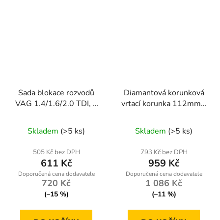
Sada blokace rozvodů
Diamantová korunková
VAG 1.4/1.6/2.0 TDI, 5
vrtací korunka 112mm x
dílů, Powermat
450mm, 1.1/4 UNC, na
mokro
Skladem
(>5 ks)
Skladem
(>5 ks)
505 Kč bez DPH
793 Kč bez DPH
611 Kč
959 Kč
720 Kč
1 086 Kč
(–15 %)
(–11 %)