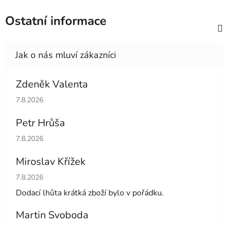
Ostatní informace
Zdeněk Valenta
Hodnocení obchodu je 5 z 5 hvězdiček.
7.8.2026
Petr Hrůša
Hodnocení obchodu je 5 z 5 hvězdiček.
7.8.2026
Miroslav Křížek
Hodnocení obchodu je 5 z 5 hvězdiček.
7.8.2026
Dodací lhůta krátká zboží bylo v pořádku.
Martin Svoboda