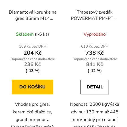
Diamantová korunka na
Trapezový zvedák
gres 35mm M14
POWERMAT PM-PTR-
Powermat
2500T, 2500 kg
Průměrné
Skladem
(>5 ks)
Vyprodáno
hodnocení
produktu
169 Kč bez DPH
610 Kč bez DPH
204 Kč
738 Kč
je
5,0
236 Kč
841 Kč
z
(–13 %)
(–12 %)
5
hvězdiček.
DO KOŠÍKU
DETAIL
Vhodná pro gres,
Nosnost: 2500 kgVýška
keramické dlaždice,
zdvihu: 130 mm až 445
granit, mramor a
mmVhodný pro osobní