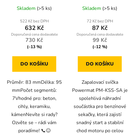
Skladem
(>5 ks)
Skladem
(>5 ks)
522 Kč bez DPH
72 Kč bez DPH
632 Kč
87 Kč
730 Kč
99 Kč
(–13 %)
(–12 %)
DO KOŠÍKU
DO KOŠÍKU
Průměr: 83 mmDélka: 95
Zapalovací svíčka
mmPočet segmentů:
Powermat PM-KSS-SA je
7Vhodné pro: beton,
spolehlivá náhradní
cihly, keramiku,
součástka pro benzínové
kámenNevíte si rady?
sekačky, která zajistí
Ozvěte se – rádi vám
snadný start a stabilní
poradíme! 📞😊
chod motoru po celou