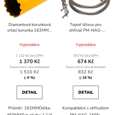
Diamantová korunková
Topné těleso pro
vrtací korunka 162MM x
ohřívač PM-NAG-
450MM, 1.1/4 UNC
15EN-GRA
Vyprodáno
Vyprodáno
1 132 Kč bez DPH
557 Kč bez DPH
1 370 Kč
674 Kč
1 510 Kč
832 Kč
(–9 %)
(–18 %)
DETAIL
DETAIL
Průměr: 162MMDélka:
Kompatibilní s ohřívačem