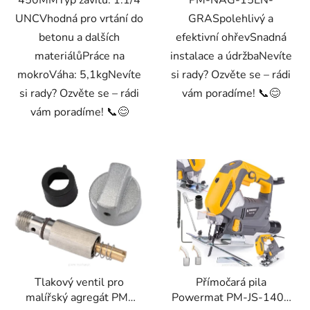
450MMTyp závitu: 1.1/4
PM-NAG-15EN-
UNCVhodná pro vrtání do
GRASpolehlivý a
betonu a dalších
efektivní ohřevSnadná
materiálůPráce na
instalace a údržbaNevíte
mokroVáha: 5,1kgNevíte
si rady? Ozvěte se – rádi
si rady? Ozvěte se – rádi
vám poradíme! 📞😊
vám poradíme! 📞😊
Tlakový ventil pro
Přímočará pila
malířský agregát PM-
Powermat PM-JS-1400