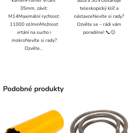
kámenPrůměr vrtání:
auta a SUVObsahuje
35mm, závit:
teleskopický klíč a
M14Maximální rychlost:
nástavceNevíte si rady?
11000 ot/minMožnost
Ozvěte se – rádi vám
vrtání na sucho i
poradíme! 📞😊
mokroNevíte si rady?
Ozvěte...
Podobné produkty