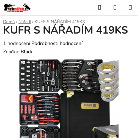
Přejít
Hledat
NÁKUP
na
KOŠÍK
obsah
Domů
/
Nářadí
/
KUFR S NÁŘADÍM 419KS
KUFR S NÁŘADÍM 419KS
Průměrné
1 hodnocení
Podrobnosti hodnocení
hodnocení
Značka:
Black
produktu
je
5,0
z
5
hvězdiček.