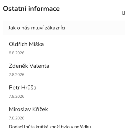
Ostatní informace
Oldřich Míška
Hodnocení obchodu je 5 z 5 hvězdiček.
8.8.2026
Zdeněk Valenta
Hodnocení obchodu je 5 z 5 hvězdiček.
7.8.2026
Petr Hrůša
Hodnocení obchodu je 5 z 5 hvězdiček.
7.8.2026
Miroslav Křížek
Hodnocení obchodu je 5 z 5 hvězdiček.
7.8.2026
Dodací lhůta krátká zboží bylo v pořádku.