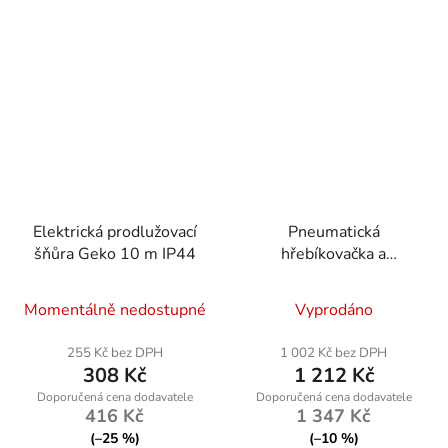
Elektrická prodlužovací
Pneumatická
šňůra Geko 10 m IP44
hřebíkovačka a
sponkovačka 2v1 PM-
GZP-18GAM
Momentálně nedostupné
Vyprodáno
255 Kč bez DPH
1 002 Kč bez DPH
308 Kč
1 212 Kč
416 Kč
1 347 Kč
(–25 %)
(–10 %)