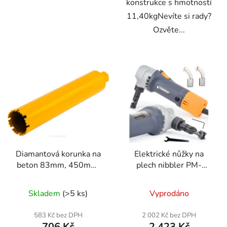
konstrukce s hmotností
11,40kgNevíte si rady?
Ozvěte...
Diamantová korunka na
Elektrické nůžky na
beton 83mm, 450mm,
plech nibbler PM-
1.1/4 UNC
NSDB-1600T
Skladem
(>5 ks)
Vyprodáno
583 Kč bez DPH
2 002 Kč bez DPH
706 Kč
2 423 Kč