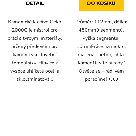
DETAIL
DO KOŠÍKU
Kamenické kladivo Geko
Průměr: 112mm, délka:
2000G je nástroj pro
450mm9 segmentů,
práci s tvrdými materiály,
výška segmentu:
určený především pro
10mmPráce na mokro,
kameníky a stavební
materiál: beton, cihla,
řemeslníky. Hlavice z
kámenNevíte si rady?
vysoce uhlíkaté oceli a
Ozvěte se – rádi vám
sklolaminátová...
poradíme! 📞😊