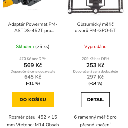
Adaptér Powermat PM-
Glazurnický měřič
ASTDS-452T pro
otvorů PM-GPO-5T
pásovou brusku
Skladem
(>5 ks)
Vyprodáno
470 Kč bez DPH
209 Kč bez DPH
569 Kč
253 Kč
645 Kč
297 Kč
(–11 %)
(–14 %)
DO KOŠÍKU
DETAIL
Rozměr pásu: 452 × 15
6 ramenný měřič pro
mm Vřeteno: M14 Obsah
přesné značení