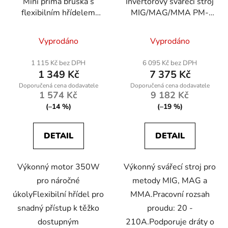
Mini přímá bruska s
Invertorový svářecí stroj
flexibilním hřídelem
MIG/MAG/MMA PM-
350W
IMG-210S
Vyprodáno
Vyprodáno
1 115 Kč bez DPH
6 095 Kč bez DPH
1 349 Kč
7 375 Kč
1 574 Kč
9 182 Kč
(–14 %)
(–19 %)
DETAIL
DETAIL
Výkonný motor 350W
Výkonný svářecí stroj pro
pro náročné
metody MIG, MAG a
úkolyFlexibilní hřídel pro
MMA.Pracovní rozsah
snadný přístup k těžko
proudu: 20 -
dostupným
210A.Podporuje dráty o