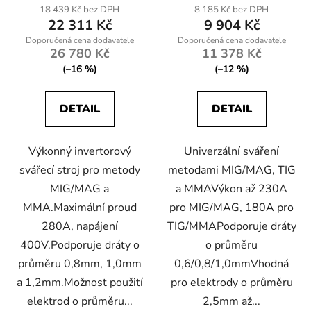
18 439 Kč bez DPH
8 185 Kč bez DPH
22 311 Kč
9 904 Kč
26 780 Kč
11 378 Kč
(–16 %)
(–12 %)
DETAIL
DETAIL
Výkonný invertorový
Univerzální sváření
svářecí stroj pro metody
metodami MIG/MAG, TIG
MIG/MAG a
a MMAVýkon až 230A
MMA.Maximální proud
pro MIG/MAG, 180A pro
280A, napájení
TIG/MMAPodporuje dráty
400V.Podporuje dráty o
o průměru
průměru 0,8mm, 1,0mm
0,6/0,8/1,0mmVhodná
a 1,2mm.Možnost použití
pro elektrody o průměru
elektrod o průměru...
2,5mm až...