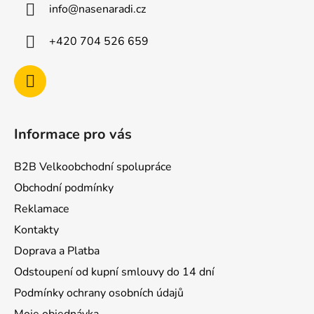
info
@
nasenaradi.cz
t
í
+420 704 526 659
Informace pro vás
B2B Velkoobchodní spolupráce
Obchodní podmínky
Reklamace
Kontakty
Doprava a Platba
Odstoupení od kupní smlouvy do 14 dní
Podmínky ochrany osobních údajů
Moje objednávka