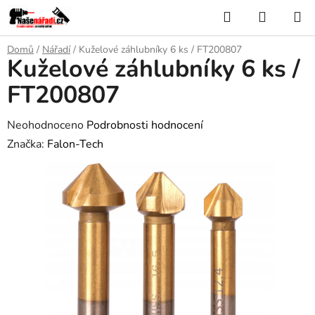
Přejít
Hledat
NÁKUP
na
KOŠÍK
obsah
Domů
/
Nářadí
/
Kuželové záhlubníky 6 ks / FT200807
Kuželové záhlubníky 6 ks /
FT200807
Průměrné
Neohodnoceno
Podrobnosti hodnocení
hodnocení
Značka:
Falon-Tech
produktu
je
0,0
z
5
hvězdiček.