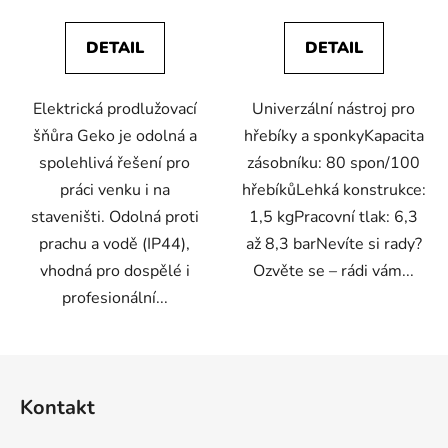
DETAIL
DETAIL
Elektrická prodlužovací
Univerzální nástroj pro
šňůra Geko je odolná a
hřebíky a sponkyKapacita
spolehlivá řešení pro
zásobníku: 80 spon/100
práci venku i na
hřebíkůLehká konstrukce:
staveništi. Odolná proti
1,5 kgPracovní tlak: 6,3
prachu a vodě (IP44),
až 8,3 barNevíte si rady?
vhodná pro dospělé i
Ozvěte se – rádi vám...
profesionální...
Z
á
Kontakt
p
a