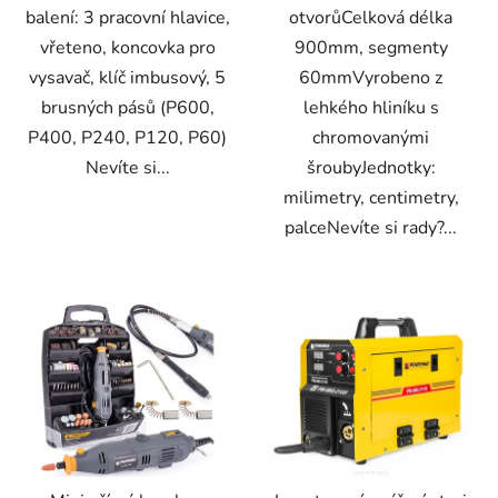
balení: 3 pracovní hlavice,
otvorůCelková délka
vřeteno, koncovka pro
900mm, segmenty
vysavač, klíč imbusový, 5
60mmVyrobeno z
brusných pásů (P600,
lehkého hliníku s
P400, P240, P120, P60)
chromovanými
Nevíte si...
šroubyJednotky:
milimetry, centimetry,
palceNevíte si rady?...