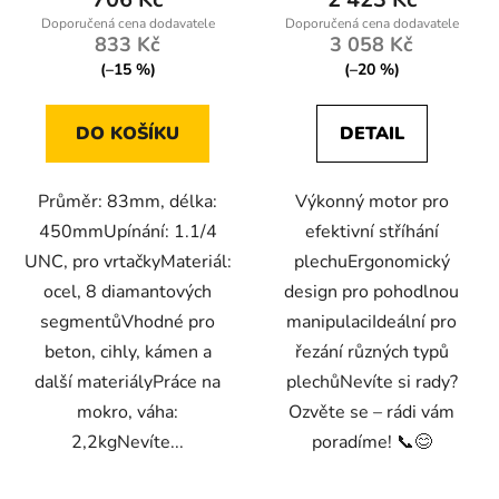
833 Kč
3 058 Kč
(–15 %)
(–20 %)
DO KOŠÍKU
DETAIL
Průměr: 83mm, délka:
Výkonný motor pro
450mmUpínání: 1.1/4
efektivní stříhání
UNC, pro vrtačkyMateriál:
plechuErgonomický
ocel, 8 diamantových
design pro pohodlnou
segmentůVhodné pro
manipulaciIdeální pro
beton, cihly, kámen a
řezání různých typů
další materiályPráce na
plechůNevíte si rady?
mokro, váha:
Ozvěte se – rádi vám
2,2kgNevíte...
poradíme! 📞😊