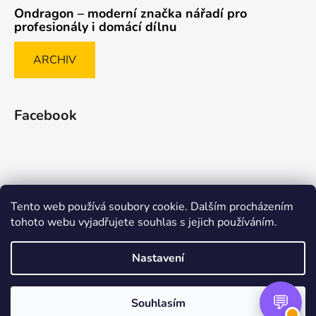
Ondragon – moderní značka nářadí pro
profesionály i domácí dílnu
ARCHIV
Facebook
Tento web používá soubory cookie. Dalším procházením
Způsob ověřování recenzí
tohoto webu vyjadřujete souhlas s jejich používáním.
Nastavení
Vytvořil Shoptet Premium
Souhlasím
Copyright 2026
nasenaradi.cz
. Všechna práva