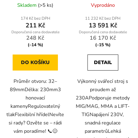
230L
Skladem
(>5 ks)
Vyprodáno
174 Kč bez DPH
11 232 Kč bez DPH
211 Kč
13 591 Kč
248 Kč
16 170 Kč
(–14 %)
(–15 %)
DO KOŠÍKU
DETAIL
Průměr otvoru: 32–
Výkonný svářecí stroj s
89mmDélka: 230mm3
proudem až
honovací
230APodporuje metody
kamenyRegulovatelný
MIG/MAG, MMA a LIFT-
tlakFlexibilní hřídelNevíte
TIGNapájení 230V,
si rady? Ozvěte se – rádi
snadná regulace
vám poradíme! 📞😊
parametrůLehká