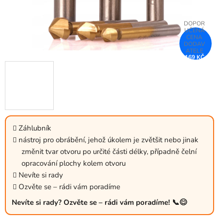
169 KČ
–26 %
Záhlubník
nástroj pro obrábění, jehož úkolem je zvětšit nebo jinak
změnit tvar otvoru po určité části délky, případně čelní
opracování plochy kolem otvoru
Nevíte si rady
Ozvěte se – rádi vám poradíme
Nevíte si rady? Ozvěte se – rádi vám poradíme! 📞😊