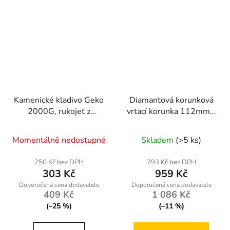
Kamenické kladivo Geko
Diamantová korunková
2000G, rukojeť z
vrtací korunka 112mm x
vláknem osílaného skla,
450mm, 1.1/4 UNC, na
hmotnost 2,1 kg
mokro
Momentálně nedostupné
Skladem
(>5 ks)
250 Kč bez DPH
793 Kč bez DPH
303 Kč
959 Kč
409 Kč
1 086 Kč
(–25 %)
(–11 %)