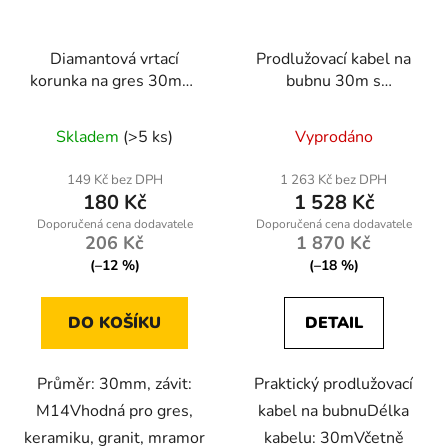
Diamantová vrtací
Prodlužovací kabel na
korunka na gres 30mm,
bubnu 30m s
závit M14
halogenem Powermat
PM1120
Skladem
(>5 ks)
Vyprodáno
149 Kč bez DPH
1 263 Kč bez DPH
180 Kč
1 528 Kč
206 Kč
1 870 Kč
(–12 %)
(–18 %)
DO KOŠÍKU
DETAIL
Průměr: 30mm, závit:
Praktický prodlužovací
M14Vhodná pro gres,
kabel na bubnuDélka
keramiku, granit, mramor
kabelu: 30mVčetně