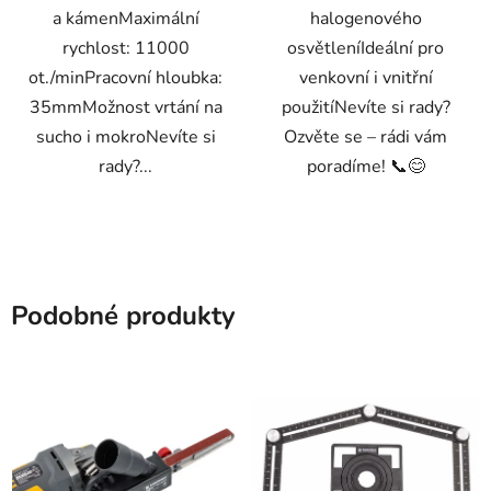
a kámenMaximální
halogenového
rychlost: 11000
osvětleníIdeální pro
ot./minPracovní hloubka:
venkovní i vnitřní
35mmMožnost vrtání na
použitíNevíte si rady?
sucho i mokroNevíte si
Ozvěte se – rádi vám
rady?...
poradíme! 📞😊
Podobné produkty