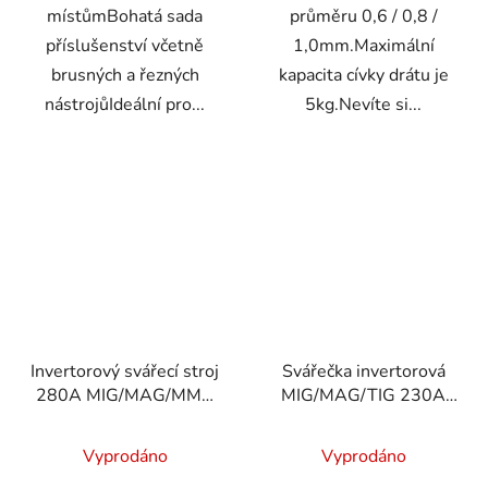
místůmBohatá sada
průměru 0,6 / 0,8 /
příslušenství včetně
1,0mm.Maximální
brusných a řezných
kapacita cívky drátu je
nástrojůIdeální pro...
5kg.Nevíte si...
Invertorový svářecí stroj
Svářečka invertorová
280A MIG/MAG/MMA
MIG/MAG/TIG 230A
PM-IMGS-300S
3v1 PM-IMG-230T
Vyprodáno
Vyprodáno