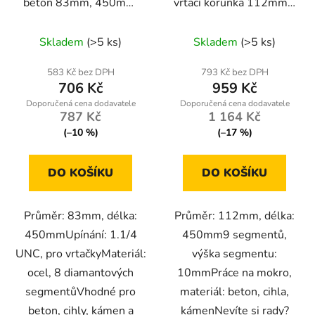
beton 83mm, 450mm,
vrtací korunka 112mm x
1.1/4 UNC
450mm, 1.1/4 UNC, na
mokro
Skladem
(>5 ks)
Skladem
(>5 ks)
583 Kč bez DPH
793 Kč bez DPH
706 Kč
959 Kč
787 Kč
1 164 Kč
(–10 %)
(–17 %)
DO KOŠÍKU
DO KOŠÍKU
Průměr: 83mm, délka:
Průměr: 112mm, délka:
450mmUpínání: 1.1/4
450mm9 segmentů,
UNC, pro vrtačkyMateriál:
výška segmentu:
ocel, 8 diamantových
10mmPráce na mokro,
segmentůVhodné pro
materiál: beton, cihla,
beton, cihly, kámen a
kámenNevíte si rady?