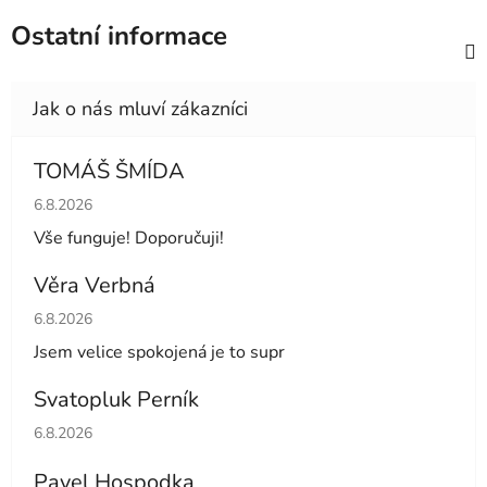
Ostatní informace
TOMÁŠ ŠMÍDA
Hodnocení obchodu je 5 z 5 hvězdiček.
6.8.2026
Vše funguje! Doporučuji!
Věra Verbná
Hodnocení obchodu je 5 z 5 hvězdiček.
6.8.2026
Jsem velice spokojená je to supr
Svatopluk Perník
Hodnocení obchodu je 5 z 5 hvězdiček.
6.8.2026
Pavel Hospodka