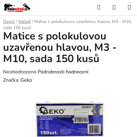
Přejít
Hledat
NÁKUP
na
KOŠÍK
obsah
Domů
/
Nářadí
/
Matice s polokulovou uzavřenou hlavou, M3 - M10,
sada 150 kusů
Matice s polokulovou
uzavřenou hlavou, M3 -
M10, sada 150 kusů
Průměrné
Neohodnoceno
Podrobnosti hodnocení
hodnocení
Značka:
Geko
produktu
je
0,0
z
5
hvězdiček.