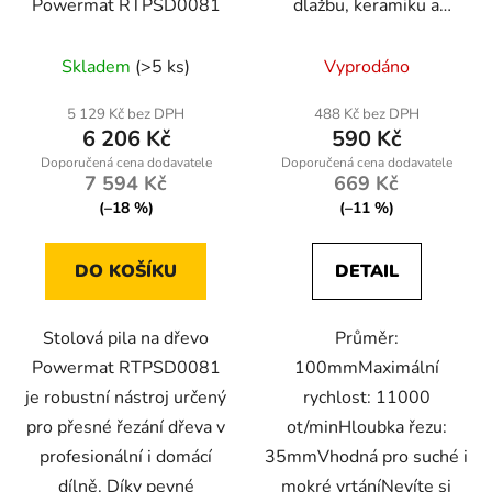
Powermat RTPSD0081
dlažbu, keramiku a
kámen 100mm M14
Skladem
(>5 ks)
Vyprodáno
5 129 Kč bez DPH
488 Kč bez DPH
6 206 Kč
590 Kč
7 594 Kč
669 Kč
(–18 %)
(–11 %)
DO KOŠÍKU
DETAIL
Stolová pila na dřevo
Průměr:
Powermat RTPSD0081
100mmMaximální
je robustní nástroj určený
rychlost: 11000
pro přesné řezání dřeva v
ot/minHloubka řezu:
profesionální i domácí
35mmVhodná pro suché i
dílně. Díky pevné
mokré vrtáníNevíte si