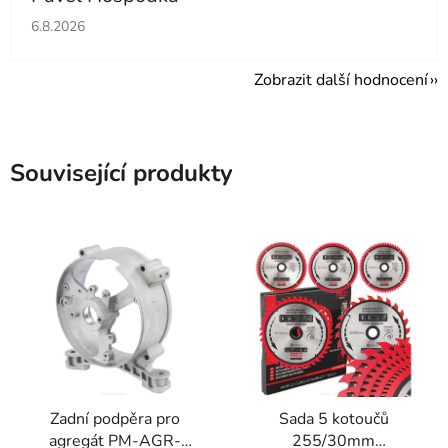
Hodnocení obchodu je 5 z 5 hvězdiček.
6.8.2026
Zobrazit další hodnocení
Související produkty
Zadní podpěra pro
Sada 5 kotoučů
agregát PM-AGR-
255/30mm