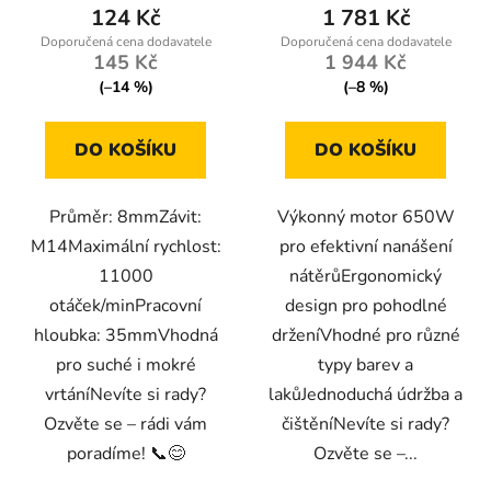
124 Kč
1 781 Kč
145 Kč
1 944 Kč
(–14 %)
(–8 %)
DO KOŠÍKU
DO KOŠÍKU
Průměr: 8mmZávit:
Výkonný motor 650W
M14Maximální rychlost:
pro efektivní nanášení
11000
nátěrůErgonomický
otáček/minPracovní
design pro pohodlné
hloubka: 35mmVhodná
drženíVhodné pro různé
pro suché i mokré
typy barev a
vrtáníNevíte si rady?
lakůJednoduchá údržba a
Ozvěte se – rádi vám
čištěníNevíte si rady?
poradíme! 📞😊
Ozvěte se –...