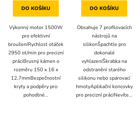
DO KOŠÍKU
DO KOŠÍKU
Výkonný motor 1500W
Obsahuje 7 profilovacích
pro efektivní
nástrojů na
broušeníRychlost otáček
silikonŠpachtle pro
2950 ot/min pro precizní
dokonalé
práciBrusný kámen o
vyhlazeníŠkrabka na
rozměru 150 x 16 x
odstranění starého
12,7mmBezpečnostní
silikonu nebo spárovací
kryty a podpěry pro
hmotyAplikační koncovky
pohodlné...
pro precizní práciNevíte...