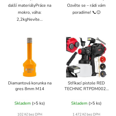
další materiályPráce na
Ozvěte se – rádi vám
mokro, váha:
poradíme! 📞😊
2,2kgNevíte...
Diamantová korunka na
Stříkací pistole RED
gres 8mm M14
TECHNIC RTPDM0020
650W
Skladem
(>5 ks)
Skladem
(>5 ks)
102 Kč bez DPH
1 472 Kč bez DPH