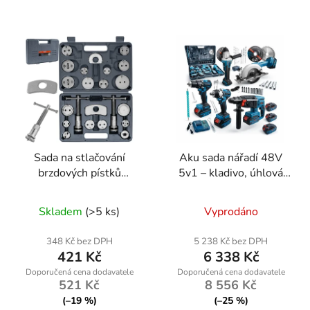
Sada na stlačování
Aku sada nářadí 48V
brzdových pístků
5v1 – kladivo, úhlová
Powermat PM-ZWT-
bruska, rázový utahovák,
22T, 22 ks
vrtačka, okružní pila + 4
Skladem
(>5 ks)
Vyprodáno
baterie ONDRAGON
348 Kč bez DPH
5 238 Kč bez DPH
421 Kč
6 338 Kč
521 Kč
8 556 Kč
(–19 %)
(–25 %)