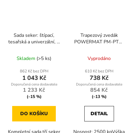
Sada seker: štípací,
Trapezový zvedák
tesařská a univerzální, 3
POWERMAT PM-PTR-
ks – Powermat
2500T, 2500 kg
Průměrné
RTZS0054
Skladem
(>5 ks)
Vyprodáno
hodnocení
produktu
862 Kč bez DPH
610 Kč bez DPH
1 043 Kč
738 Kč
je
5,0
1 233 Kč
854 Kč
z
(–15 %)
(–13 %)
5
hvězdiček.
DO KOŠÍKU
DETAIL
Kompletní sada tří seker
Nosnost: 2500 kgVýška