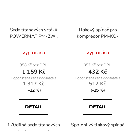
Sada titanových vrtáků
Tlakový spínač pro
POWERMAT PM-ZW-
kompresor PM-KO-
170T, 170 ks
100T-V2-WY
Vyprodáno
Vyprodáno
958 Kč bez DPH
357 Kč bez DPH
1 159 Kč
432 Kč
1 317 Kč
512 Kč
(–12 %)
(–15 %)
DETAIL
DETAIL
170dílná sada titanových
Spolehlivý tlakový spínač