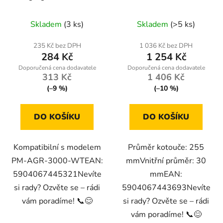
3000-WT
RTZTWD0082
Skladem
(3 ks)
Skladem
(>5 ks)
235 Kč bez DPH
1 036 Kč bez DPH
284 Kč
1 254 Kč
313 Kč
1 406 Kč
(–9 %)
(–10 %)
DO KOŠÍKU
DO KOŠÍKU
Kompatibilní s modelem
Průměr kotouče: 255
PM-AGR-3000-WTEAN:
mmVnitřní průměr: 30
5904067445321Nevíte
mmEAN:
si rady? Ozvěte se – rádi
5904067443693Nevíte
vám poradíme! 📞😊
si rady? Ozvěte se – rádi
vám poradíme! 📞😊