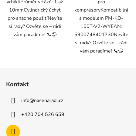
vrtákůPrůměr vrtáků: 1 až
pro
10mmCylindrický úchyt
kompresoryKompatibilní
pro snadné použitíNevíte
s modelem PM-KO-
si rady? Ozvěte se – rádi
100T-V2-WYEAN:
vám poradíme! 📞😊
5900748401730Nevíte
si rady? Ozvěte se – rádi
vám poradíme! 📞😊
Z
á
Kontakt
p
a
info
@
nasenaradi.cz
t
í
+420 704 526 659