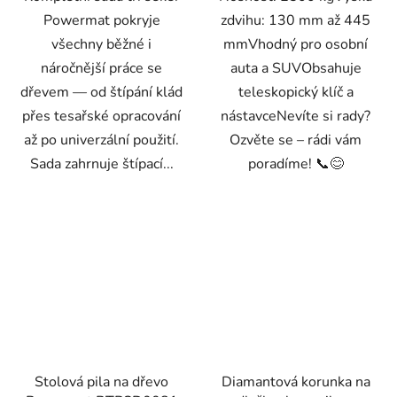
Powermat pokryje
zdvihu: 130 mm až 445
všechny běžné i
mmVhodný pro osobní
náročnější práce se
auta a SUVObsahuje
dřevem — od štípání klád
teleskopický klíč a
přes tesařské opracování
nástavceNevíte si rady?
až po univerzální použití.
Ozvěte se – rádi vám
Sada zahrnuje štípací...
poradíme! 📞😊
Stolová pila na dřevo
Diamantová korunka na