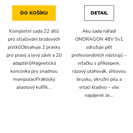
DO KOŠÍKU
DETAIL
Kompletní sada 22 dílů
Aku sada nářadí
pro stlačování brzdových
ONDRAGON 48V 5v1
pístkůObsahuje 2 prasky
sdružuje pět
pro pravý a levý závit a 20
profesionálních nástrojů –
adaptérůMagnetická
vrtačku s příklepem,
koncovka pro snadnou
rázový utahovák, úhlovou
manipulaciPraktický
brusku, okružní pilu a
plastový kufřík...
vrtací kladivo – vše
napájené ze...