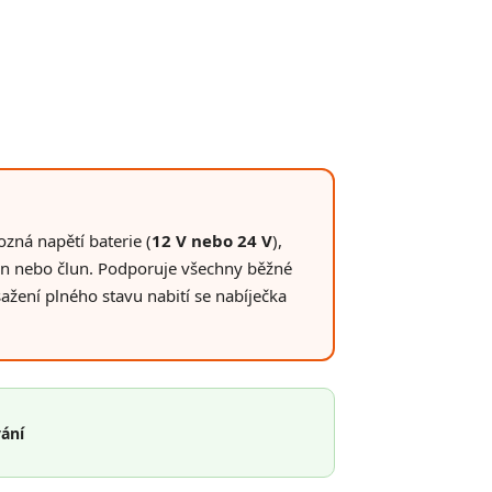
ná napětí baterie (
12 V nebo 24 V
),
van nebo člun. Podporuje všechny běžné
ažení plného stavu nabití se nabíječka
ání