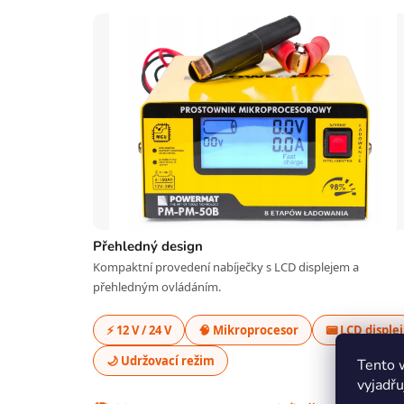
Přehledný design
Kompaktní provedení nabíječky s LCD displejem a
přehledným ovládáním.
⚡ 12 V / 24 V
🧠 Mikroprocesor
📟 LCD displej
🌙 Udržovací režim
Tento 
vyjadřu