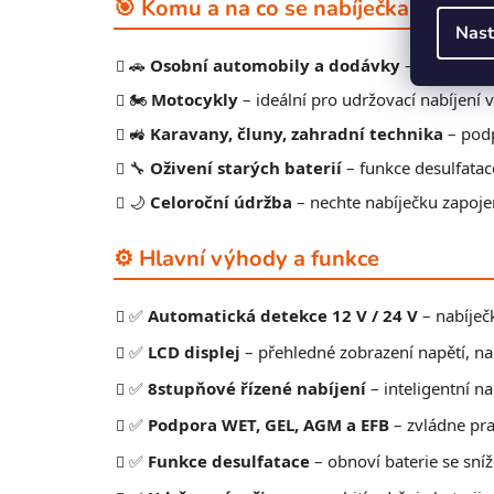
🎯 Komu a na co se nabíječka hodí?
Nast
🚗
Osobní automobily a dodávky
– nabíjení i
🏍️
Motocykly
– ideální pro udržovací nabíjení 
🚜
Karavany, čluny, zahradní technika
– podp
🔧
Oživení starých baterií
– funkce desulfata
🌙
Celoroční údržba
– nechte nabíječku zapoje
⚙️ Hlavní výhody a funkce
✅
Automatická detekce 12 V / 24 V
– nabíječ
✅
LCD displej
– přehledné zobrazení napětí, na
✅
8stupňové řízené nabíjení
– inteligentní na
✅
Podpora WET, GEL, AGM a EFB
– zvládne pra
✅
Funkce desulfatace
– obnoví baterie se sn