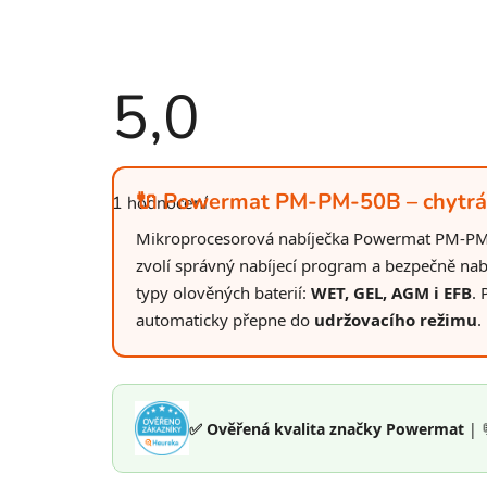
5,0
Průměrné
hodnocení
🔌 Powermat PM-PM-50B – chytrá n
1 hodnocení
produktu
je
Mikroprocesorová nabíječka Powermat PM-PM-5
5,0
z
zvolí správný nabíjecí program a bezpečně nab
5
hvězdiček.
typy olověných baterií:
WET, GEL, AGM i EFB
.
automaticky přepne do
udržovacího režimu
.
✅ Ověřená kvalita značky Powermat
| 