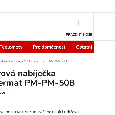
 smlouvy do 14 dní
Podmínky ochrany osobních údajů
Moje objedn
NÁKUPNÍ
KOŠÍK
PRÁZDNÝ KOŠÍK
 Teplomety
Pro domácnost
Ostatní
Sport
 nabíječka 12V/24V Powermat PM-PM-50B
ová nabíječka
ermat PM-PM-50B
ocení
owermat PM-PM-50B zvládne nabít i udržovat