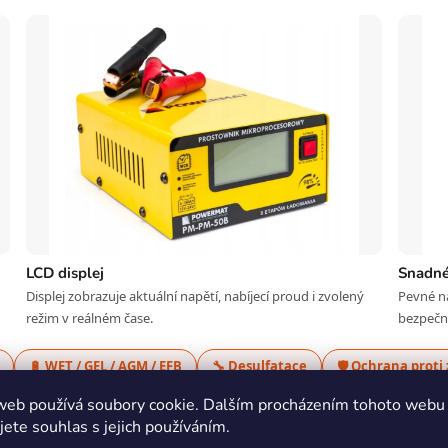
LCD displej
Snadné
Displej zobrazuje aktuální napětí, nabíjecí proud i zvolený
Pevné na
režim v reálném čase.
bezpečné
🔋 WET / GEL / AGM / EFB
🔧 Desulfatace
🛡️ Ochrana proti
web používá soubory cookie. Dalším procházením tohoto webu
jete souhlas s jejich používáním.