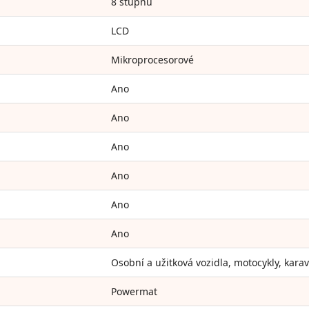
8 stupňů
LCD
Mikroprocesorové
Ano
Ano
Ano
Ano
Ano
Ano
Osobní a užitková vozidla, motocykly, kara
Powermat