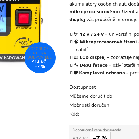
akumulátory osobních aut, dodá
5,0
mikroprocesorovému řízení
a
z
displej
vás průběžně informuje o 
5
hvězdiček.
🔌
12 V / 24 V
– univerzální p
🧠
Mikroprocesorové řízení
–
nabití
📟
LCD displej
– zobrazuje nap
914 KČ
🔧
Desulfatace
– oživí starší
–7 %
🛡️
Komplexní ochrana
– prot
Dostupnost
Můžeme doručit do:
Možnosti doručení
Kód:
–7 %
914 Kč