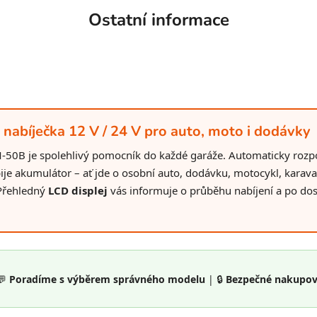
Ostatní informace
abíječka 12 V / 24 V pro auto, moto i dodávky
0B je spolehlivý pomocník do každé garáže. Automaticky rozpoz
ije akumulátor – ať jde o osobní auto, dodávku, motocykl, kara
 Přehledný
LCD displej
vás informuje o průběhu nabíjení a po dos
💬
Poradíme s výběrem správného modelu
| 🔒
Bezpečné nakupov