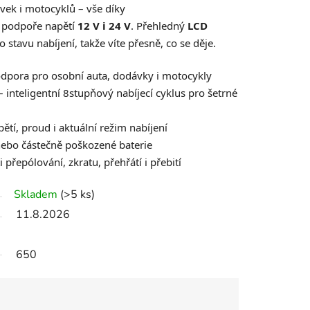
vek i motocyklů – vše díky
 podpoře napětí
12 V i 24 V
. Přehledný
LCD
stavu nabíjení, takže víte přesně, co se děje.
odpora pro osobní auta, dodávky i motocykly
 inteligentní 8stupňový nabíjecí cyklus pro šetrné
ětí, proud i aktuální režim nabíjení
 nebo částečně poškozené baterie
i přepólování, zkratu, přehřátí i přebití
Skladem
(>5 ks)
11.8.2026
650