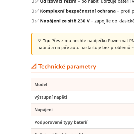
✅
Udržovací režim
– po nabití udržuje baterii
✅
Komplexní bezpečnostní ochrana
– proti p
✅
Napájení ze sítě 230 V
– zapojíte do klasick
💡
Tip:
Přes zimu nechte nabíječku Powermat PM-
nabitá a na jaře auto nastartuje bez problémů –
📐 Technické parametry
Model
Výstupní napětí
Napájení
Podporované typy baterií