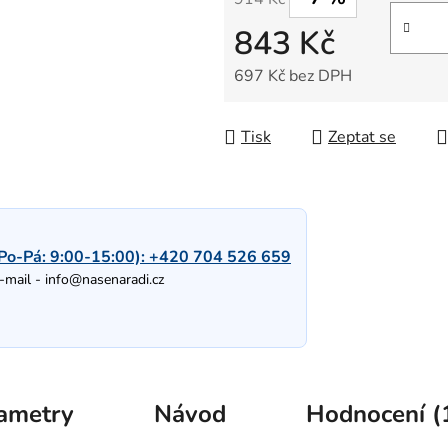
843 Kč
697 Kč bez DPH
Měrná cena:
Tisk
Zeptat se
Po-Pá: 9:00-15:00):
+420 704 526 659
-mail -
info@nasenaradi.cz
ametry
Návod
Hodnocení (