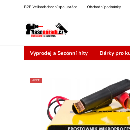
Přejít
B2B Velkoobchodní spolupráce
Obchodní podmínky
na
obsah
Výprodej a Sezónní hity
Dárky pro ku
AKCE