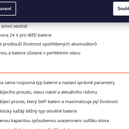
avení
Souh
 přes noc bez obav z přebití
v zimní sezóně
ora 24 V pro těžší baterie
ce prodlouží životnost opotřebených akumulátorů
nou a baterie zůstane v perfektním stavu
ka sama rozpozná typ baterie a nastaví správné parametry
bíjecího proudu, stavu nabití a aktuálního režimu
bíjecí proces, který šetří baterii a maximalizuje její životnost
kticky každý běžný typ olověné baterie
íženou kapacitou způsobenou usazeninami sulfátu olova