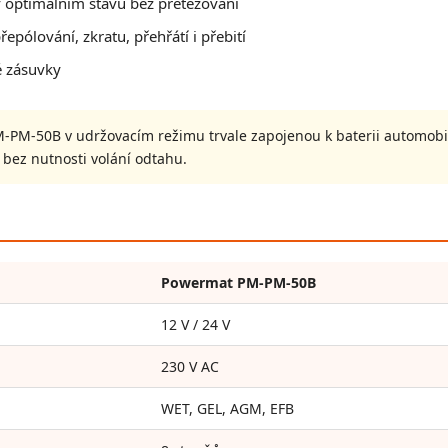
 v optimálním stavu bez přetěžování
řepólování, zkratu, přehřátí i přebití
é zásuvky
PM-50B v udržovacím režimu trvale zapojenou k baterii automobil
 bez nutnosti volání odtahu.
Powermat PM-PM-50B
12 V / 24 V
230 V AC
WET, GEL, AGM, EFB