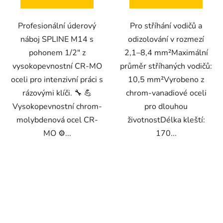
Profesionální úderový
Pro stříhání vodičů a
náboj SPLINE M14 s
odizolování v rozmezí
pohonem 1/2" z
2,1–8,4 mm²Maximální
vysokopevnostní CR-MO
průměr stříhaných vodičů:
oceli pro intenzivní práci s
10,5 mm²Vyrobeno z
rázovými klíči. 🔧 💪
chrom-vanadiové oceli
Vysokopevnostní chrom-
pro dlouhou
molybdenová ocel CR-
životnostDélka kleští:
MO ⚙️...
170...