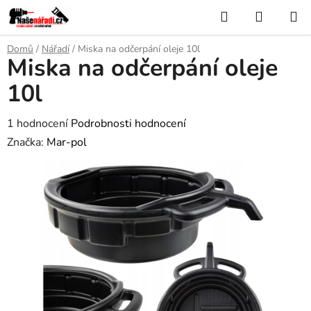
Přejít
Hledat
NÁKUP
na
KOŠÍK
obsah
Domů
/
Nářadí
/
Miska na odčerpání oleje 10l
Miska na odčerpání oleje
10l
Průměrné
1 hodnocení
Podrobnosti hodnocení
hodnocení
Značka:
Mar-pol
produktu
je
3,0
z
5
hvězdiček.