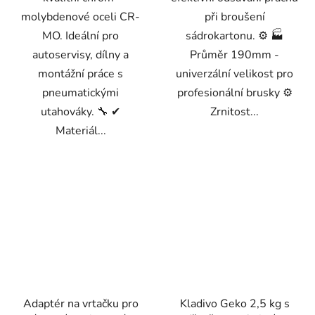
molybdenové oceli CR-
při broušení
MO. Ideální pro
sádrokartonu. ⚙️ 🏭
autoservisy, dílny a
Průměr 190mm -
montážní práce s
univerzální velikost pro
pneumatickými
profesionální brusky ⚙️
utahováky. 🔧 ✔
Zrnitost...
Materiál...
Adaptér na vrtačku pro
Kladivo Geko 2,5 kg s