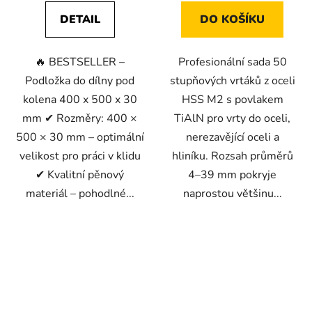
DETAIL
DO KOŠÍKU
🔥 BESTSELLER –
Profesionální sada 50
Podložka do dílny pod
stupňových vrtáků z oceli
kolena 400 x 500 x 30
HSS M2 s povlakem
mm ✔ Rozměry: 400 ×
TiAlN pro vrty do oceli,
500 × 30 mm – optimální
nerezavějící oceli a
velikost pro práci v klidu
hliníku. Rozsah průměrů
✔ Kvalitní pěnový
4–39 mm pokryje
materiál – pohodlné...
naprostou většinu...