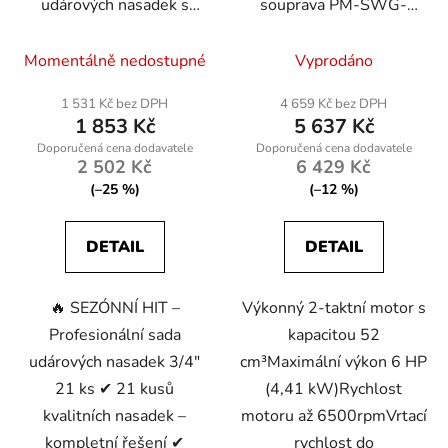
udárových nasadek s
souprava PM-SWG-
grzechotkou 3, 4″ 21ks
600-3W 6 HP + 3
KD11868
vrtáky
Momentálně nedostupné
Vyprodáno
KRAFT&DELE
1 531 Kč bez DPH
4 659 Kč bez DPH
1 853 Kč
5 637 Kč
2 502 Kč
6 429 Kč
(–25 %)
(–12 %)
DETAIL
DETAIL
🔥 SEZÓNNÍ HIT –
Výkonný 2-taktní motor s
Profesionální sada
kapacitou 52
udárových nasadek 3/4″
cm³Maximální výkon 6 HP
21 ks ✔ 21 kusů
(4,41 kW)Rychlost
kvalitních nasadek –
motoru až 6500rpmVrtací
kompletní řešení ✔
rychlost do