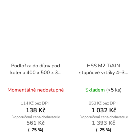
Podložka do dílny pod
HSS M2 TiAlN
kolena 400 x 500 x 30
stupňové vrtáky 4–39
mm KD10632
mm – sada 50 kusů
Momentálně nedostupné
Skladem
(>5 ks)
114 Kč bez DPH
853 Kč bez DPH
138 Kč
1 032 Kč
561 Kč
1 393 Kč
(–75 %)
(–25 %)