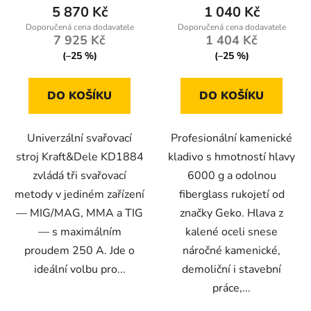
5 870 Kč
1 040 Kč
7 925 Kč
1 404 Kč
(–25 %)
(–25 %)
DO KOŠÍKU
DO KOŠÍKU
Univerzální svařovací
Profesionální kamenické
stroj Kraft&Dele KD1884
kladivo s hmotností hlavy
zvládá tři svařovací
6000 g a odolnou
metody v jediném zařízení
fiberglass rukojetí od
— MIG/MAG, MMA a TIG
značky Geko. Hlava z
— s maximálním
kalené oceli snese
proudem 250 A. Jde o
náročné kamenické,
ideální volbu pro...
demoliční i stavební
práce,...