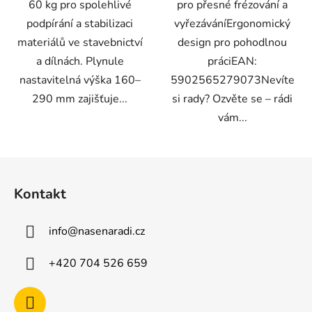
60 kg pro spolehlivé
pro přesné frézování a
podpírání a stabilizaci
vyřezáváníErgonomický
materiálů ve stavebnictví
design pro pohodlnou
a dílnách. Plynule
práciEAN:
nastavitelná výška 160–
5902565279073Nevíte
290 mm zajišťuje...
si rady? Ozvěte se – rádi
vám...
Z
á
Kontakt
p
a
info
@
nasenaradi.cz
t
í
+420 704 526 659