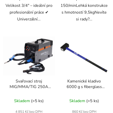
Velikost 3/4″ – ideální pro
150/minLehká konstrukce
profesionální práce ✔
s hmotností 9,5kgNevíte
Univerzální...
si rady?...
Svařovací stroj
Kamenické kladivo
MIG/MMA/TIG 250A
6000 g s fiberglass
KD1884 – profesionální
rukojetí – Geko
3v1
Skladem
(>5 ks)
Skladem
(>5 ks)
4 851 Kč bez DPH
860 Kč bez DPH