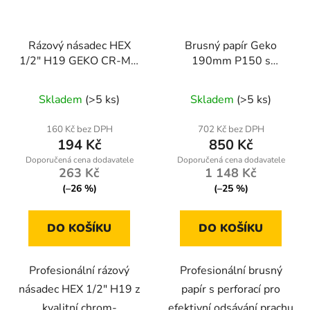
Rázový násadec HEX
Brusný papír Geko
1/2" H19 GEKO CR-MO
190mm P150 s
- profesionální kvalita
perforací pro brusky
pro nárazové klíče
sádrokartonu - balení
Skladem
(>5 ks)
Skladem
(>5 ks)
100ks
160 Kč bez DPH
702 Kč bez DPH
194 Kč
850 Kč
263 Kč
1 148 Kč
(–26 %)
(–25 %)
DO KOŠÍKU
DO KOŠÍKU
Profesionální rázový
Profesionální brusný
násadec HEX 1/2" H19 z
papír s perforací pro
kvalitní chrom-
efektivní odsávání prachu