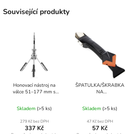
Související produkty
Honovací nástroj na
ŠPATULKA/ŠKRABKA
válce 51–177 mm s
NA
regulací
SPÁRY/SILIKON/SPOINY
KD11254
Skladem
(>5 ks)
Skladem
(>5 ks)
279 Kč bez DPH
47 Kč bez DPH
337 Kč
57 Kč