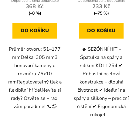
368 Kč
233 Kč
(–8 %)
(–75 %)
DO KOŠÍKU
DO KOŠÍKU
Průměr otvoru: 51–177
🔥 SEZÓNNÍ HIT –
mmDélka: 305 mm3
Špatulka na spáry a
honovací kameny o
silikon KD11254 ✔
rozměru 76x10
Robustní ocelová
mmRegulovatelný tlak a
konstrukce – dlouhá
flexibilní hřídelNevíte si
životnost ✔ Ideální na
rady? Ozvěte se – rádi
spáry a silikony – precizní
vám poradíme! 📞😊
čištění ✔ Ergonomická
rukojeť –...