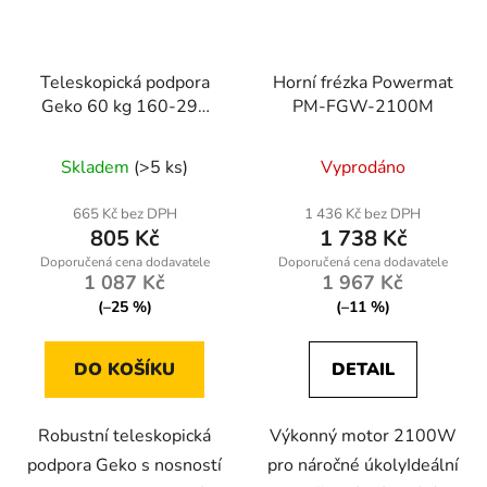
Teleskopická podpora
Horní frézka Powermat
Geko 60 kg 160-290
PM-FGW-2100M
mm - stavební podpěra
pro profesionály
Skladem
(>5 ks)
Vyprodáno
665 Kč bez DPH
1 436 Kč bez DPH
805 Kč
1 738 Kč
1 087 Kč
1 967 Kč
(–25 %)
(–11 %)
DO KOŠÍKU
DETAIL
Robustní teleskopická
Výkonný motor 2100W
podpora Geko s nosností
pro náročné úkolyIdeální