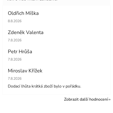
Oldřich Míška
Hodnocení obchodu je 5 z 5 hvězdiček.
8.8.2026
Zdeněk Valenta
Hodnocení obchodu je 5 z 5 hvězdiček.
7.8.2026
Petr Hrůša
Hodnocení obchodu je 5 z 5 hvězdiček.
7.8.2026
Miroslav Křížek
Hodnocení obchodu je 5 z 5 hvězdiček.
7.8.2026
Dodací lhůta krátká zboží bylo v pořádku.
Zobrazit další hodnocení