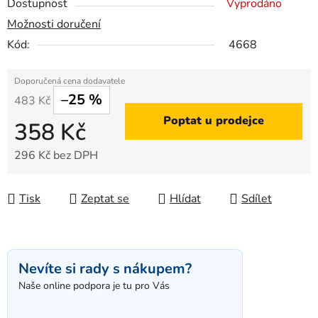
Dostupnost
Vyprodáno
Možnosti doručení
Kód:
4668
–25 %
483 Kč
Poptat u prodejce
358 Kč
296 Kč bez DPH
Měrná cena:
Tisk
Zeptat se
Hlídat
Sdílet
Nevíte si rady s nákupem?
Naše online podpora je tu pro Vás