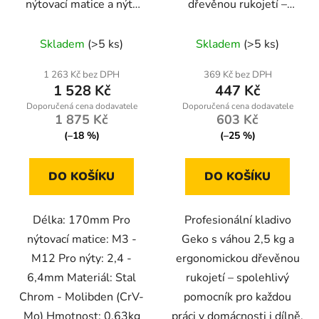
nýtovací matice a nýty
dřevěnou rukojetí –
PM-NIA-13T 3v1
profesionální nářadí pro
domácnost i dílnu
Skladem
(>5 ks)
Skladem
(>5 ks)
1 263 Kč bez DPH
369 Kč bez DPH
1 528 Kč
447 Kč
1 875 Kč
603 Kč
(–18 %)
(–25 %)
DO KOŠÍKU
DO KOŠÍKU
Délka: 170mm Pro
Profesionální kladivo
nýtovací matice: M3 -
Geko s váhou 2,5 kg a
M12 Pro nýty: 2,4 -
ergonomickou dřevěnou
6,4mm Materiál: Stal
rukojetí – spolehlivý
Chrom - Molibden (CrV-
pomocník pro každou
Mo) Hmotnost: 0,63kg
práci v domácnosti i dílně.