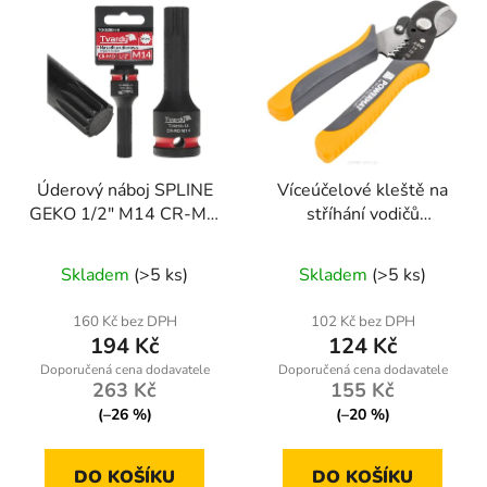
Úderový náboj SPLINE
Víceúčelové kleště na
GEKO 1/2" M14 CR-MO
stříhání vodičů
ocel - pro rázové klíče a
Powermat PM-STN-1T
autoservisy
Skladem
(>5 ks)
Skladem
(>5 ks)
160 Kč bez DPH
102 Kč bez DPH
194 Kč
124 Kč
263 Kč
155 Kč
(–26 %)
(–20 %)
DO KOŠÍKU
DO KOŠÍKU