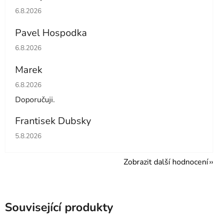
Hodnocení obchodu je 5 z 5 hvězdiček.
6.8.2026
Pavel Hospodka
Hodnocení obchodu je 5 z 5 hvězdiček.
6.8.2026
Marek
Hodnocení obchodu je 4 z 5 hvězdiček.
6.8.2026
Doporučuji.
Frantisek Dubsky
Hodnocení obchodu je 5 z 5 hvězdiček.
5.8.2026
Zobrazit další hodnocení
Související produkty