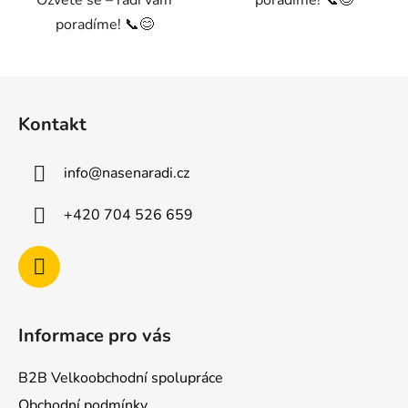
poradíme! 📞😊
Z
á
Kontakt
p
a
info
@
nasenaradi.cz
t
í
+420 704 526 659
Informace pro vás
B2B Velkoobchodní spolupráce
Obchodní podmínky