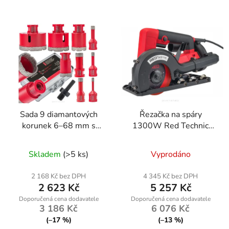
Sada 9 diamantových
Řezačka na spáry
korunek 6–68 mm s
1300W Red Technic
adaptérem HEX M14
RTPDG0009
Skladem
(>5 ks)
Vyprodáno
2 168 Kč bez DPH
4 345 Kč bez DPH
2 623 Kč
5 257 Kč
3 186 Kč
6 076 Kč
(–17 %)
(–13 %)