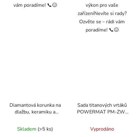
vám poradíme! 📞😊
výkon pro vaše
zařízeníNevíte si rady?
Ozvěte se – rádi vám
poradíme! 📞😊
Diamantová korunka na
Sada titanových vrtáků
dlažbu, keramiku a
POWERMAT PM-ZW-
kámen, 6mm, M14
25T, 25 ks
Skladem
(>5 ks)
Vyprodáno