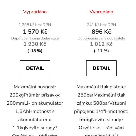
PDM-1200/PM-PDM-
1500M
Vyprodáno
Vyprodáno
1 298 Kč bez DPH
741 Kč bez DPH
1 570 Kč
896 Kč
1 930 Kč
1 012 Kč
(–18 %)
(–11 %)
DETAIL
DETAIL
Maximální nosnost:
Maximální tlak pistole:
200kgPrůměr přísavky:
250barMaximální tlak
200mmLi-Ion akumulátor
zámku: 500barVstupní
1,5AhHmotnost s
připojení: 1/4″Hmotnost:
akumulátorem:
565gNevíte si rady?
1,1kgNevíte si rady?
Ozvěte se – rádi vám
Ozvěte se – rádi vám
poradíme! 📞😊