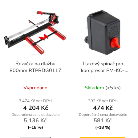
Řezačka na dlažbu
Tlakový spínač pro
800mm RTPRDG0117
kompresor PM-KO-
24L-50L-WY
Vyprodáno
Skladem
(>5 ks)
3 474 Kč bez DPH
392 Kč bez DPH
4 204 Kč
474 Kč
5 136 Kč
581 Kč
(–18 %)
(–18 %)