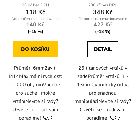
98 Kč bez DPH
288 Kč bez DPH
118 Kč
348 Kč
140 Kč
427 Kč
(–15 %)
(–18 %)
DO KOŠÍKU
DETAIL
Průměr: 6mmZávit:
25 titanových vrtáků v
M14Maximální rychlost:
saděPrůměr vrtáků: 1 -
11000 ot./minVhodné
13mmCylindrický úchyt
pro suché i mokré
pro snadnou
vrtáníNevíte si rady?
manipulaciNevíte si rady?
Ozvěte se – rádi vám
Ozvěte se – rádi vám
poradíme! 📞😊
poradíme! 📞😊