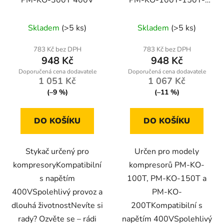
200T-400V
Skladem
(>5 ks)
Skladem
(>5 ks)
783 Kč bez DPH
783 Kč bez DPH
948 Kč
948 Kč
1 051 Kč
1 067 Kč
(–9 %)
(–11 %)
DO KOŠÍKU
DO KOŠÍKU
Stykač určený pro
Určen pro modely
kompresoryKompatibilní
kompresorů PM-KO-
s napětím
100T, PM-KO-150T a
400VSpolehlivý provoz a
PM-KO-
dlouhá životnostNevíte si
200TKompatibilní s
rady? Ozvěte se – rádi
napětím 400VSpolehlivý