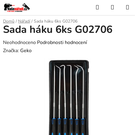
Přejít
Hledat
NÁKUP
na
KOŠÍK
obsah
Domů
/
Nářadí
/
Sada háku 6ks G02706
Sada háku 6ks G02706
Průměrné
Neohodnoceno
Podrobnosti hodnocení
hodnocení
Značka:
Geko
produktu
je
0,0
z
5
hvězdiček.