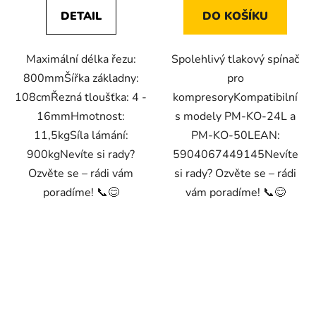
DETAIL
DO KOŠÍKU
Maximální délka řezu:
Spolehlivý tlakový spínač
800mmŠířka základny:
pro
108cmŘezná tloušťka: 4 -
kompresoryKompatibilní
16mmHmotnost:
s modely PM-KO-24L a
11,5kgSíla lámání:
PM-KO-50LEAN:
900kgNevíte si rady?
5904067449145Nevíte
Ozvěte se – rádi vám
si rady? Ozvěte se – rádi
poradíme! 📞😊
vám poradíme! 📞😊