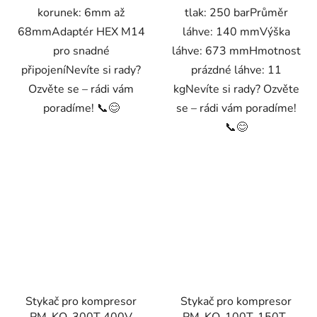
korunek: 6mm až
tlak: 250 barPrůměr
68mmAdaptér HEX M14
láhve: 140 mmVýška
pro snadné
láhve: 673 mmHmotnost
připojeníNevíte si rady?
prázdné láhve: 11
Ozvěte se – rádi vám
kgNevíte si rady? Ozvěte
poradíme! 📞😊
se – rádi vám poradíme!
📞😊
Stykač pro kompresor
Stykač pro kompresor
PM-KO-300T 400V
PM-KO-100T-150T-