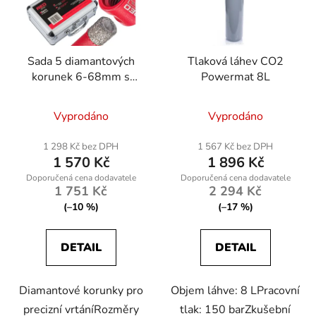
Sada 5 diamantových
Tlaková láhev CO2
korunek 6-68mm s
Powermat 8L
adaptérem HEX M14
Vyprodáno
Vyprodáno
1 298 Kč bez DPH
1 567 Kč bez DPH
1 570 Kč
1 896 Kč
1 751 Kč
2 294 Kč
(–10 %)
(–17 %)
DETAIL
DETAIL
Diamantové korunky pro
Objem láhve: 8 LPracovní
precizní vrtáníRozměry
tlak: 150 barZkušební