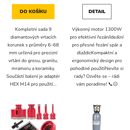
DO KOŠÍKU
DETAIL
Kompletní sada 9
Výkonný motor 1300W
diamantových vrtacích
pro efektivní řezáníIdeální
korunek s průměry 6–68
pro přesné řezání spár a
mm určená pro precizní
dlaždicKompaktní a
vrtání do gresu, granitu,
ergonomický design pro
mramoru a keramiky.
pohodlné použitíNevíte si
Součástí balení je adaptér
rady? Ozvěte se – rádi
HEX M14 pro použití...
vám poradíme! 📞😊