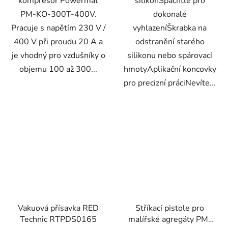
kompresor Powermat
silikonŠpachtle pro
PM-KO-300T-400V.
dokonalé
Pracuje s napětím 230 V /
vyhlazeníŠkrabka na
400 V při proudu 20 A a
odstranění starého
je vhodný pro vzdušníky o
silikonu nebo spárovací
objemu 100 až 300...
hmotyAplikační koncovky
pro precizní práciNevíte...
Vakuová přísavka RED
Stříkací pistole pro
Technic RTPDS0165
malířské agregáty PM-