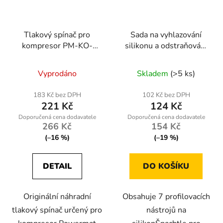
Tlakový spínač pro
Sada na vyhlazování
kompresor PM-KO-
silikonu a odstraňování
300T-400V
starého tmelu
Vyprodáno
Skladem
(>5 ks)
183 Kč bez DPH
102 Kč bez DPH
221 Kč
124 Kč
266 Kč
154 Kč
(–16 %)
(–19 %)
DETAIL
DO KOŠÍKU
Originální náhradní
Obsahuje 7 profilovacích
tlakový spínač určený pro
nástrojů na