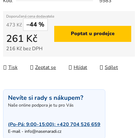
Kód:
5583
–44 %
473 Kč
Poptat u prodejce
261 Kč
216 Kč bez DPH
Měrná cena:
Tisk
Zeptat se
Hlídat
Sdílet
Nevíte si rady s nákupem?
Naše online podpora je tu pro Vás
(Po-Pá: 9:00-15:00):
+420 704 526 659
E-mail -
info@nasenaradi.cz