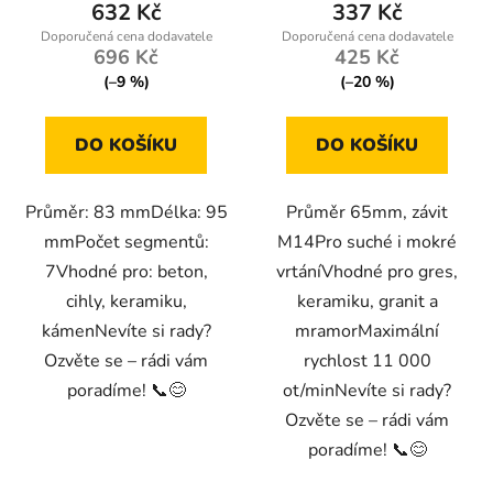
632 Kč
337 Kč
696 Kč
425 Kč
(–9 %)
(–20 %)
DO KOŠÍKU
DO KOŠÍKU
Průměr: 83 mmDélka: 95
Průměr 65mm, závit
mmPočet segmentů:
M14Pro suché i mokré
7Vhodné pro: beton,
vrtáníVhodné pro gres,
cihly, keramiku,
keramiku, granit a
kámenNevíte si rady?
mramorMaximální
Ozvěte se – rádi vám
rychlost 11 000
poradíme! 📞😊
ot/minNevíte si rady?
Ozvěte se – rádi vám
poradíme! 📞😊