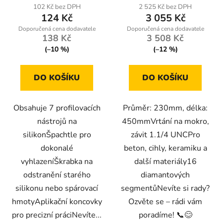
102 Kč bez DPH
2 525 Kč bez DPH
124 Kč
3 055 Kč
138 Kč
3 508 Kč
(–10 %)
(–12 %)
DO KOŠÍKU
DO KOŠÍKU
Obsahuje 7 profilovacích
Průměr: 230mm, délka:
nástrojů na
450mmVrtání na mokro,
silikonŠpachtle pro
závit 1.1/4 UNCPro
dokonalé
beton, cihly, keramiku a
vyhlazeníŠkrabka na
další materiály16
odstranění starého
diamantových
silikonu nebo spárovací
segmentůNevíte si rady?
hmotyAplikační koncovky
Ozvěte se – rádi vám
pro precizní práciNevíte...
poradíme! 📞😊