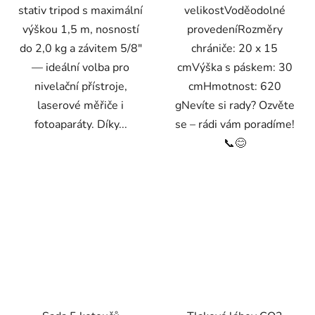
stativ tripod s maximální
velikostVoděodolné
výškou 1,5 m, nosností
provedeníRozměry
do 2,0 kg a závitem 5/8"
chrániče: 20 x 15
— ideální volba pro
cmVýška s páskem: 30
nivelační přístroje,
cmHmotnost: 620
laserové měřiče i
gNevíte si rady? Ozvěte
fotoaparáty. Díky...
se – rádi vám poradíme!
📞😊