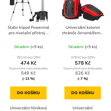
Stativ tripod Powermat
Univerzální kolenní
pro nivelační přístroj a
chrániče červené/černé,
fotoaparát 1,5 m
voděodolné
Skladem
(>5 ks)
Skladem
(>5 ks)
392 Kč bez DPH
478 Kč bez DPH
474 Kč
578 Kč
549 Kč
626 Kč
(–13 %)
(–7 %)
DO KOŠÍKU
DO KOŠÍKU
Univerzální hliníkový
Univerzální