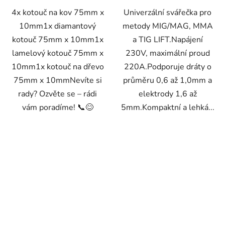
4x kotouč na kov 75mm x
Univerzální svářečka pro
10mm1x diamantový
metody MIG/MAG, MMA
kotouč 75mm x 10mm1x
a TIG LIFT.Napájení
lamelový kotouč 75mm x
230V, maximální proud
10mm1x kotouč na dřevo
220A.Podporuje dráty o
75mm x 10mmNevíte si
průměru 0,6 až 1,0mm a
rady? Ozvěte se – rádi
elektrody 1,6 až
vám poradíme! 📞😊
5mm.Kompaktní a lehká...