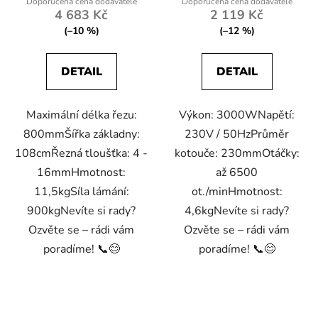
4 683 Kč
2 119 Kč
(–10 %)
(–12 %)
DETAIL
DETAIL
Maximální délka řezu:
Výkon: 3000WNapětí:
800mmŠířka základny:
230V / 50HzPrůměr
108cmŘezná tloušťka: 4 -
kotouče: 230mmOtáčky:
16mmHmotnost:
až 6500
11,5kgSíla lámání:
ot./minHmotnost:
900kgNevíte si rady?
4,6kgNevíte si rady?
Ozvěte se – rádi vám
Ozvěte se – rádi vám
poradíme! 📞😊
poradíme! 📞😊