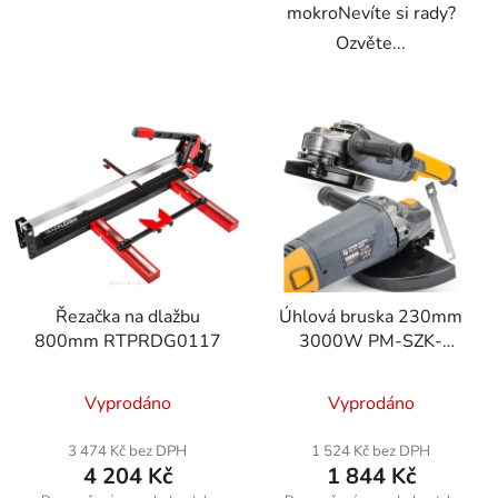
mokroNevíte si rady?
Ozvěte...
Řezačka na dlažbu
Úhlová bruska 230mm
800mm RTPRDG0117
3000W PM-SZK-
3000T
Vyprodáno
Vyprodáno
3 474 Kč bez DPH
1 524 Kč bez DPH
4 204 Kč
1 844 Kč