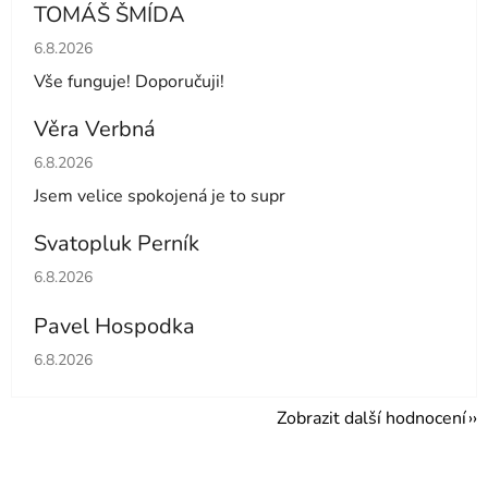
TOMÁŠ ŠMÍDA
Hodnocení obchodu je 5 z 5 hvězdiček.
6.8.2026
Vše funguje! Doporučuji!
Věra Verbná
Hodnocení obchodu je 5 z 5 hvězdiček.
6.8.2026
Jsem velice spokojená je to supr
Svatopluk Perník
Hodnocení obchodu je 5 z 5 hvězdiček.
6.8.2026
Pavel Hospodka
Hodnocení obchodu je 5 z 5 hvězdiček.
6.8.2026
Zobrazit další hodnocení