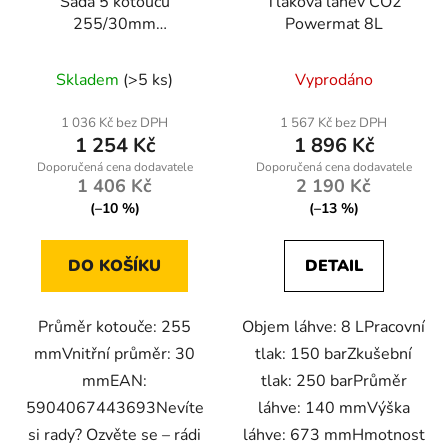
Sada 5 kotoučů
Tlaková láhev CO2
255/30mm
Powermat 8L
RTZTWD0082
Skladem
(>5 ks)
Vyprodáno
1 036 Kč bez DPH
1 567 Kč bez DPH
1 254 Kč
1 896 Kč
1 406 Kč
2 190 Kč
(–10 %)
(–13 %)
DO KOŠÍKU
DETAIL
Průměr kotouče: 255
Objem láhve: 8 LPracovní
mmVnitřní průměr: 30
tlak: 150 barZkušební
mmEAN:
tlak: 250 barPrůměr
5904067443693Nevíte
láhve: 140 mmVýška
si rady? Ozvěte se – rádi
láhve: 673 mmHmotnost