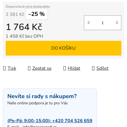
–25 %
2 381 Kč
1 764 Kč
1 458 Kč bez DPH
Měrná cena:
DO KOŠÍKU
Tisk
Zeptat se
Hlídat
Sdílet
Nevíte si rady s nákupem?
Naše online podpora je tu pro Vás
(Po-Pá: 9:00-15:00):
+420 704 526 659