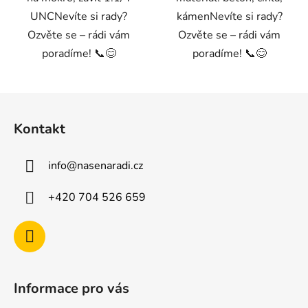
UNCNevíte si rady?
kámenNevíte si rady?
Ozvěte se – rádi vám
Ozvěte se – rádi vám
poradíme! 📞😊
poradíme! 📞😊
Z
á
Kontakt
p
a
info
@
nasenaradi.cz
t
í
+420 704 526 659
Informace pro vás