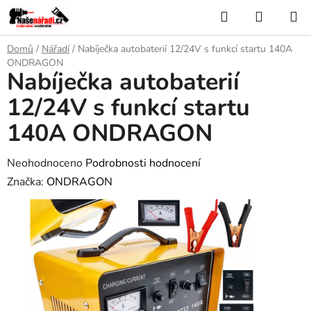
Přejít
Hledat
NÁKUP
na
KOŠÍK
obsah
Domů
/
Nářadí
/
Nabíječka autobaterií 12/24V s funkcí startu 140A
ONDRAGON
Nabíječka autobaterií
12/24V s funkcí startu
140A ONDRAGON
Průměrné
Neohodnoceno
Podrobnosti hodnocení
hodnocení
Značka:
ONDRAGON
produktu
je
0,0
z
5
hvězdiček.