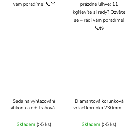
vám poradíme! 📞😊
prázdné láhve: 11
kgNevíte si rady? Ozvěte
se – rádi vám poradíme!
📞😊
Sada na vyhlazování
Diamantová korunková
silikonu a odstraňování
vrtací korunka 230mm x
starého tmelu
450mm, 1.1/4 UNC
Skladem
(>5 ks)
Skladem
(>5 ks)