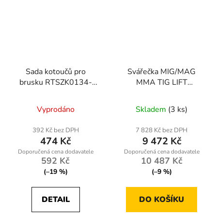
Sada kotoučů pro
Svářečka MIG/MAG
brusku RTSZK0134-
MMA TIG LIFT
ZTA
RTMSTF0002, 230V,
220A
Vyprodáno
Skladem
(3 ks)
392 Kč bez DPH
7 828 Kč bez DPH
474 Kč
9 472 Kč
592 Kč
10 487 Kč
(–19 %)
(–9 %)
DETAIL
DO KOŠÍKU