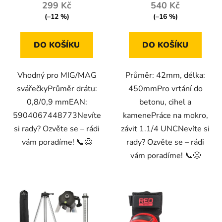
299 Kč
540 Kč
(–12 %)
(–16 %)
DO KOŠÍKU
DO KOŠÍKU
Vhodný pro MIG/MAG
Průměr: 42mm, délka:
svářečkyPrůměr drátu:
450mmPro vrtání do
0,8/0,9 mmEAN:
betonu, cihel a
5904067448773Nevíte
kamenePráce na mokro,
si rady? Ozvěte se – rádi
závit 1.1/4 UNCNevíte si
vám poradíme! 📞😊
rady? Ozvěte se – rádi
vám poradíme! 📞😊