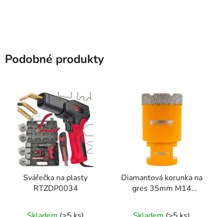
Podobné produkty
Svářečka na plasty
Diamantová korunka na
RTZDP0034
gres 35mm M14
Powermat
Skladem
(>5 ks)
Skladem
(>5 ks)