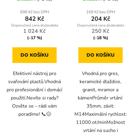
696 Kč bez DPH
169 Kč bez DPH
842 Kč
204 Kč
1 024 Kč
250 Kč
(–17 %)
(–18 %)
DO KOŠÍKU
DO KOŠÍKU
Efektivní nástroj pro
Vhodná pro gres,
svařování plastů.Vhodná
keramické dlaždice,
pro profesionální i domácí
granit, mramor a
použití.Nevíte si rady?
kámenPrůměr vrtání:
Ozvěte se – rádi vám
35mm, závit:
poradíme! 📞😊
M14Maximální rychlost:
11000 ot/minMožnost
vrtání na sucho i