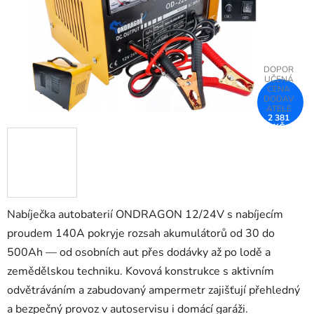
2 381
KČ
–25 %
Nabíječka autobaterií ONDRAGON 12/24V s nabíjecím
proudem 140A pokryje rozsah akumulátorů od 30 do
500Ah — od osobních aut přes dodávky až po lodě a
zemědělskou techniku. Kovová konstrukce s aktivním
odvětráváním a zabudovaný ampermetr zajišťují přehledný
a bezpečný provoz v autoservisu i domácí garáži.