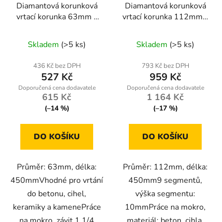
Diamantová korunková
Diamantová korunková
vrtací korunka 63mm x
vrtací korunka 112mm x
450mm, 1.1/4 UNC
450mm, 1.1/4 UNC, na
mokro
Skladem
(>5 ks)
Skladem
(>5 ks)
436 Kč bez DPH
793 Kč bez DPH
527 Kč
959 Kč
615 Kč
1 164 Kč
(–14 %)
(–17 %)
DO KOŠÍKU
DO KOŠÍKU
Průměr: 63mm, délka:
Průměr: 112mm, délka:
450mmVhodné pro vrtání
450mm9 segmentů,
do betonu, cihel,
výška segmentu:
keramiky a kamenePráce
10mmPráce na mokro,
na mokro, závit 1.1/4
materiál: beton, cihla,