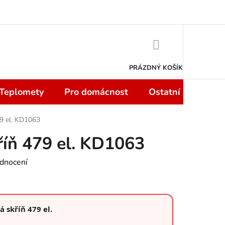
 smlouvy do 14 dní
Podmínky ochrany osobních údajů
Moje objedn
NÁKUPNÍ
KOŠÍK
PRÁZDNÝ KOŠÍK
 Teplomety
Pro domácnost
Ostatní
Sport
79 el. KD1063
říň 479 el. KD1063
dnocení
 skříň 479 el.