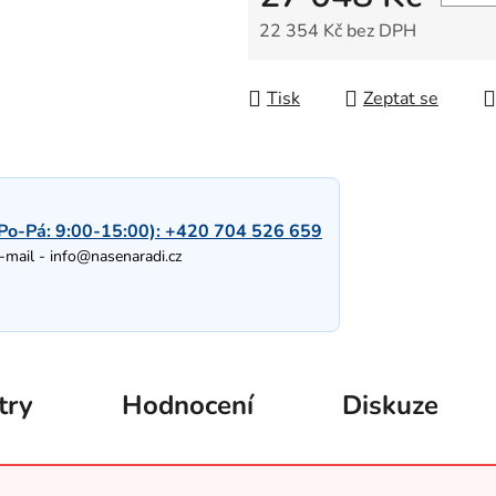
22 354 Kč bez DPH
Měrná cena:
Tisk
Zeptat se
Po-Pá: 9:00-15:00):
+420 704 526 659
-mail -
info@nasenaradi.cz
try
Hodnocení
Diskuze