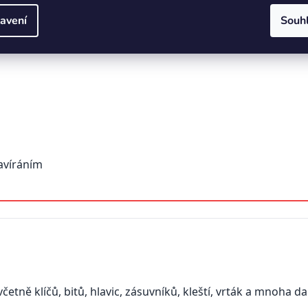
avení
Souh
avíráním
etně klíčů, bitů, hlavic, zásuvníků, kleští, vrták a mnoha da