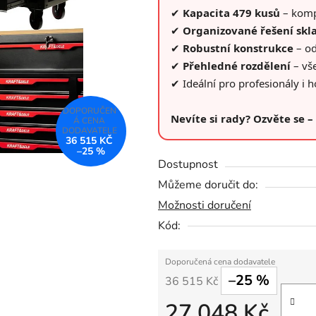
z
✔
Kapacita 479 kusů
– komp
5
✔
Organizované řešení skl
hvězdiček.
✔
Robustní konstrukce
– od
✔
Přehledné rozdělení
– vše
✔ Ideální pro profesionály i h
Nevíte si rady? Ozvěte se 
36 515 KČ
–25 %
Dostupnost
Můžeme doručit do:
Možnosti doručení
Kód:
–25 %
36 515 Kč
27 048 Kč