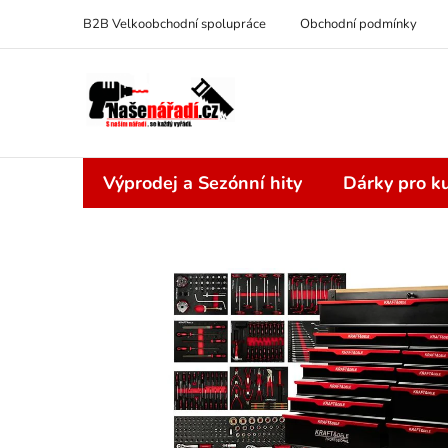
Přejít
B2B Velkoobchodní spolupráce
Obchodní podmínky
na
obsah
Výprodej a Sezónní hity
Dárky pro ku