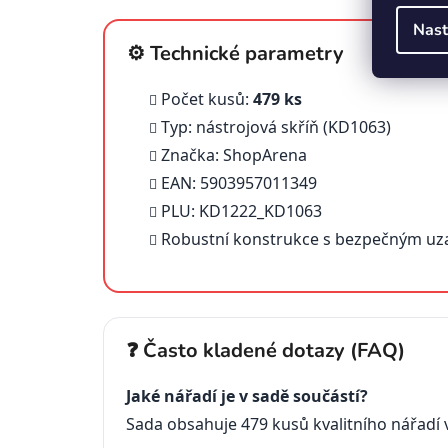
Nast
⚙️ Technické parametry
Počet kusů:
479 ks
Typ: nástrojová skříň (KD1063)
Značka: ShopArena
EAN: 5903957011349
PLU: KD1222_KD1063
Robustní konstrukce s bezpečným uz
❓ Často kladené dotazy (FAQ)
Jaké nářadí je v sadě součástí?
Sada obsahuje 479 kusů kvalitního nářadí vč