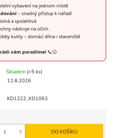
letní vybavení na jednom místě
adování
– snadný přístup k nářadí
olná a spolehlivá
chny nástroje na očích
obby kutily – domácí dílna i staveniště
– rádi vám poradíme!
📞😊
Skladem
(>5 ks)
12.8.2026
KD1222_KD1063
DO KOŠÍKU