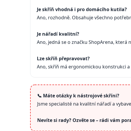
Je skříň vhodná i pro domácího kutila?
Ano, rozhodně. Obsahuje všechno potřebn
Je nářadí kvalitní?
Ano, jedná se o značku ShopArena, která na
Lze skříň přepravovat?
Ano, skříň má ergonomickou konstrukci a l
📞 Máte otázky k nástrojové skříni?
Jsme specialisté na kvalitní nářadí a vyba
Nevíte si rady? Ozvěte se – rádi vám po