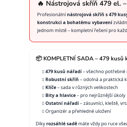
🔥 Nástrojová skříň 479 el. 
Profesionální
nástrojová skříň s 479 kus
konstrukci a bohatému vybavení
zvládn
jednom místě – kompletní řešení pro každ
📦 KOMPLETNÍ SADA – 479 kusů kv
479 kusů nářadí
– všechno potřebné 
Robustní skříň
– odolná a praktická 
Klíče
– sada v různých velikostech
Bity a hlavice
– pro nejrůznější úkoly
Ostatní nářadí
– zásuvníci, kleště, v
Organizér a přehledné uložení
Díky
rozsáhlé sadě
máte vždy po ruce všec