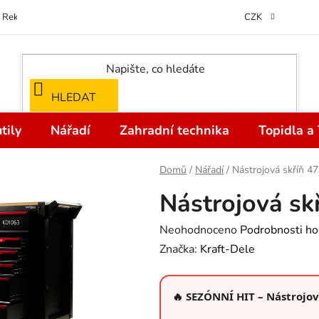
Reklamace
Kontakty
Doprava a Platba
Odstoupení od kupní
CZK
HLEDAT
tily
Nářadí
Zahradní technika
Topidla a
Domů
/
Nářadí
/
Nástrojová skříň 4
Nástrojová sk
Průměrné
Neohodnoceno
Podrobnosti ho
hodnocení
Značka:
Kraft-Dele
produktu
je
🔥 SEZÓNNÍ HIT – Nástrojová
0,0