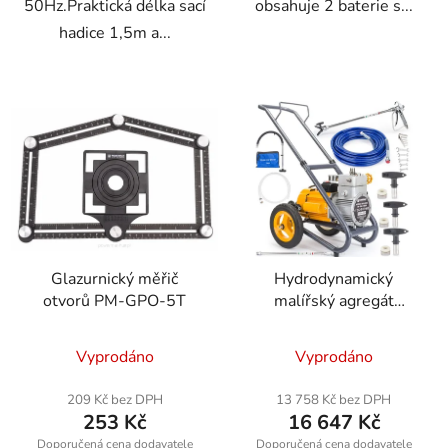
50Hz.Praktická délka sací
obsahuje 2 baterie s...
hadice 1,5m a...
Glazurnický měřič
Hydrodynamický
otvorů PM-GPO-5T
malířský agregát
Powermat PM-PDM-
1500M
Vyprodáno
Vyprodáno
209 Kč bez DPH
13 758 Kč bez DPH
253 Kč
16 647 Kč