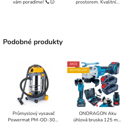
vám poradíme! 📞😊
prostorem. Kvalitní...
Podobné produkty
AKCE
BESTSELLER
Průmyslový vysavač
ONDRAGON Aku
Powermat PM-OD-30M
úhlová bruska 125 mm
FC 1600W
21V 4,0 Ah – 2 baterie,