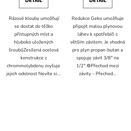
DETAIL
DETAIL
Rázové klouby umožňují
Redukce Geko umožňuje
se dostat do těžko
připojit malou plynovou
přístupných míst a
láhev k spotřebiči s
hluboko uložených
větším závitem. Je vhodná
šroubůZesílená ocelová
pro plyn propan-butan a
konstrukce z
spojuje závit 3/8" na
chrommolybdenu zvyšuje
1/2".⚙️Přechod mezi
jejich odolnost Nevíte si...
závity – Přechod...