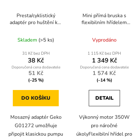
Presta/cyklistický
Mini přímá bruska s
adaptér pro huštění kol
flexibilním hřídelem
– mosazný – Geko
350W
G01272
Skladem
(>5 ks)
Vyprodáno
31 Kč bez DPH
1 115 Kč bez DPH
38 Kč
1 349 Kč
51 Kč
1 574 Kč
(–25 %)
(–14 %)
DO KOŠÍKU
DETAIL
Mosazný adaptér Geko
Výkonný motor 350W
G01272 umožňuje
pro náročné
připojit klasickou pumpu
úkolyFlexibilní hřídel pro