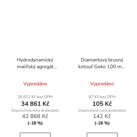
Hydrodynamický
Diamantový brusný
malířský agregát
kotouč Geko 100 mm
Powermat PM-PDM-
P100
3000M
Vyprodáno
Vyprodáno
28 811 Kč bez DPH
87 Kč bez DPH
34 861 Kč
105 Kč
42 868 Kč
142 Kč
(–18 %)
(–26 %)