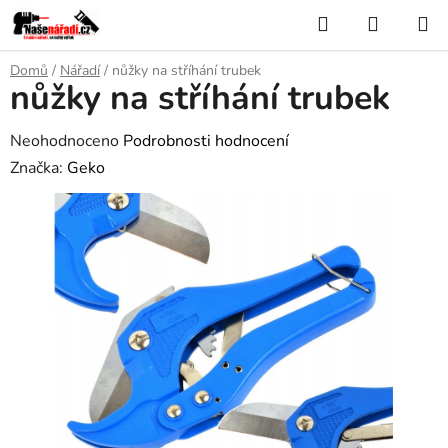
Přejít
Hledat
NÁKUP
na
KOŠÍK
obsah
Domů
/
Nářadí
/
nůžky na stříhání trubek
nůžky na stříhání trubek
Průměrné
Neohodnoceno
Podrobnosti hodnocení
hodnocení
Značka:
Geko
produktu
je
0,0
z
5
hvězdiček.