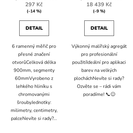
297 Kč
18 439 Kč
(–14 %)
(–9 %)
DETAIL
DETAIL
6 ramenný měřič pro
Výkonný malířský agregát
přesné značení
pro profesionální
otvorůCelková délka
použitíIdeální pro aplikaci
900mm, segmenty
barev na velkých
60mmVyrobeno z
plocháchNevíte si rady?
lehkého hliníku s
Ozvěte se – rádi vám
chromovanými
poradíme! 📞😊
šroubyJednotky:
milimetry, centimetry,
palceNevíte si rady?...