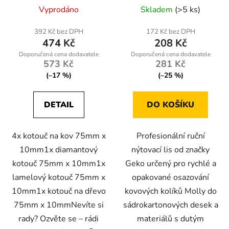
Vyprodáno
Skladem
(>5 ks)
392 Kč bez DPH
172 Kč bez DPH
474 Kč
208 Kč
573 Kč
281 Kč
(–17 %)
(–25 %)
DETAIL
DO KOŠÍKU
4x kotouč na kov 75mm x
Profesionální ruční
10mm1x diamantový
nýtovací lis od značky
kotouč 75mm x 10mm1x
Geko určený pro rychlé a
lamelový kotouč 75mm x
opakované osazování
10mm1x kotouč na dřevo
kovových kolíků Molly do
75mm x 10mmNevíte si
sádrokartonových desek a
rady? Ozvěte se – rádi
materiálů s dutým