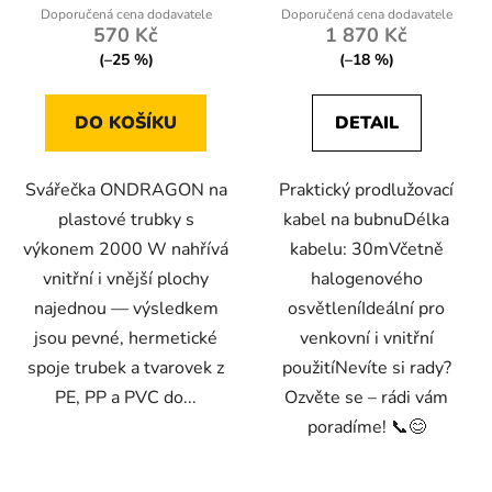
570 Kč
1 870 Kč
(–25 %)
(–18 %)
DO KOŠÍKU
DETAIL
Svářečka ONDRAGON na
Praktický prodlužovací
plastové trubky s
kabel na bubnuDélka
výkonem 2000 W nahřívá
kabelu: 30mVčetně
vnitřní i vnější plochy
halogenového
najednou — výsledkem
osvětleníIdeální pro
jsou pevné, hermetické
venkovní i vnitřní
spoje trubek a tvarovek z
použitíNevíte si rady?
PE, PP a PVC do...
Ozvěte se – rádi vám
poradíme! 📞😊