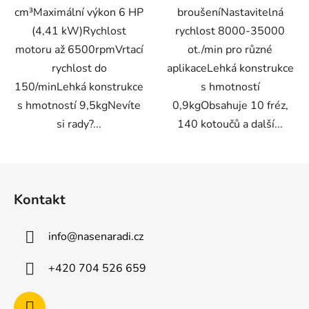
cm³Maximální výkon 6 HP
broušeníNastavitelná
(4,41 kW)Rychlost
rychlost 8000-35000
motoru až 6500rpmVrtací
ot./min pro různé
rychlost do
aplikaceLehká konstrukce
150/minLehká konstrukce
s hmotností
s hmotností 9,5kgNevíte
0,9kgObsahuje 10 fréz,
si rady?...
140 kotoučů a další...
Z
á
Kontakt
p
a
info
@
nasenaradi.cz
t
í
+420 704 526 659