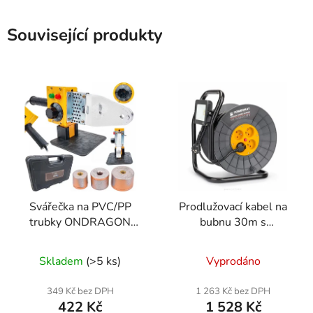
Související produkty
Svářečka na PVC/PP
Prodlužovací kabel na
trubky ONDRAGON
bubnu 30m s
2000 W, 3 nástavce
halogenem Powermat
20–32 mm, kufr
PM1120
Skladem
(>5 ks)
Vyprodáno
349 Kč bez DPH
1 263 Kč bez DPH
422 Kč
1 528 Kč