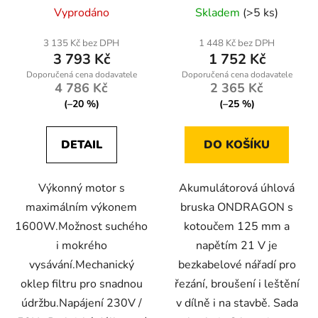
Průměrné
suché/mokré s
3 stupně otáček
Vyprodáno
Skladem
(>5 ks)
mechanickým oklepem
hodnocení
produktu
3 135 Kč bez DPH
1 448 Kč bez DPH
3 793 Kč
1 752 Kč
je
5,0
4 786 Kč
2 365 Kč
z
(–20 %)
(–25 %)
5
hvězdiček.
DETAIL
DO KOŠÍKU
Výkonný motor s
Akumulátorová úhlová
maximálním výkonem
bruska ONDRAGON s
1600W.Možnost suchého
kotoučem 125 mm a
i mokrého
napětím 21 V je
vysávání.Mechanický
bezkabelové nářadí pro
oklep filtru pro snadnou
řezání, broušení i leštění
údržbu.Napájení 230V /
v dílně i na stavbě. Sada