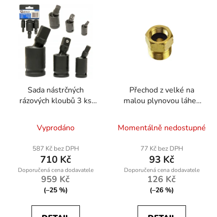
Sada nástrčných
Přechod z velké na
rázových kloubů 3 ks
malou plynovou láhev
1/4 "3/8" 1/2 G10521
Geko 3/8" na 1/2" pro
propan-butan
Vyprodáno
Momentálně nedostupné
587 Kč bez DPH
77 Kč bez DPH
710 Kč
93 Kč
959 Kč
126 Kč
(–25 %)
(–26 %)