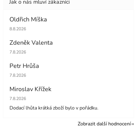
Oldřich Míška
Hodnocení obchodu je 5 z 5 hvězdiček.
8.8.2026
Zdeněk Valenta
Hodnocení obchodu je 5 z 5 hvězdiček.
7.8.2026
Petr Hrůša
Hodnocení obchodu je 5 z 5 hvězdiček.
7.8.2026
Miroslav Křížek
Hodnocení obchodu je 5 z 5 hvězdiček.
7.8.2026
Dodací lhůta krátká zboží bylo v pořádku.
Zobrazit další hodnocení