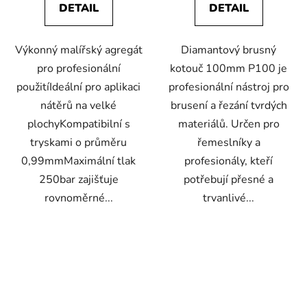
DETAIL
DETAIL
Výkonný malířský agregát
Diamantový brusný
pro profesionální
kotouč 100mm P100 je
použitíIdeální pro aplikaci
profesionální nástroj pro
nátěrů na velké
brusení a řezání tvrdých
plochyKompatibilní s
materiálů. Určen pro
tryskami o průměru
řemeslníky a
0,99mmMaximální tlak
profesionály, kteří
250bar zajišťuje
potřebují přesné a
rovnoměrné...
trvanlivé...