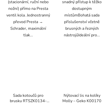
(stacionární, ruční nebo
snadný přístup k těžko
nožní) přímo na Presta
dostupným
ventil kola. Jednostranný
místůmBohatá sada
převod Presta →
příslušenství včetně
Schrader, maximální
brusných a řezných
tlak...
nástrojůIdeální pro...
Sada kotoučů pro
Nýtovací lis na kolíky
brusku RTSZK0134-
Molly – Geko K00170
ZTA