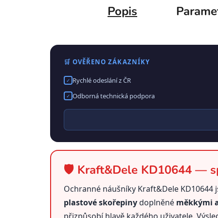
Popis
Parame
🛒 OVĚŘENO ZÁKAZNÍKY
Rychlé odeslání z ČR
✓
Odborná technická podpora
✓
🛡️ Kraft&Dele KD10644 — sp
Ochranné náušníky Kraft&Dele KD10644 js
plastové skořepiny
doplněné
měkkými a
přizpůsobí hlavě každého uživatele. Výsle