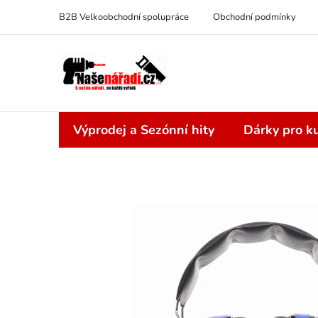
Přejít
B2B Velkoobchodní spolupráce
Obchodní podmínky
na
obsah
Výprodej a Sezónní hity
Dárky pro ku