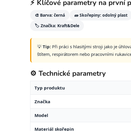
⚡ Klíčové parametry na první 
🎨 Barva: černá
🧱 Skořepiny: odolný plast
🏷️ Značka: Kraft&Dele
💡
Tip:
Při práci s hlasitými stroji jako je 
štítem, respirátorem nebo pracovními rukavic
⚙️ Technické parametry
Typ produktu
Značka
Model
Materiál skořepin