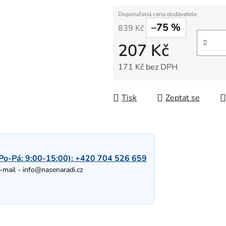
–75 %
839 Kč
207 Kč
171 Kč bez DPH
Měrná cena:
Tisk
Zeptat se
Po-Pá: 9:00-15:00):
+420 704 526 659
-mail -
info@nasenaradi.cz