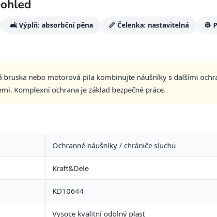
pohled
🛋️ Výplň: absorbční pěna
📏 Čelenka: nastavitelná
👷 
úhlová bruska nebo motorová pila kombinujte náušníky s dalšími
emi. Komplexní ochrana je základ bezpečné práce.
Ochranné náušníky / chrániče sluchu
Kraft&Dele
KD10644
Vysoce kvalitní odolný plast