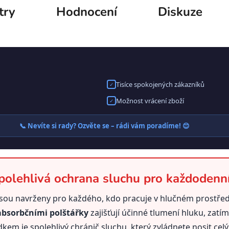
try
Hodnocení
Diskuze
Tisíce spokojených zákazníků
✓
Možnost vrácení zboží
✓
📞 Nevíte si rady? Ozvěte se – rádi vám poradíme! 😊
olehlivá ochrana sluchu pro každodenní
ou navrženy pro každého, kdo pracuje v hlučném prostředí
bsorbčními polštářky
zajišťují účinné tlumení hluku, zatí
dkem je spolehlivý chránič sluchu, který zvládnete nosit cel