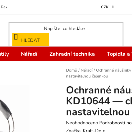
Reklamace
Kontakty
Doprava a Platba
Odstoupení od kupní
CZK
HLEDAT
tily
Nářadí
Zahradní technika
Topidla a
Domů
/
Nářadí
/
Ochranné náušníky
nastavitelnou čelenkou
Ochranné náu
KD10644 — ch
nastavitelnou
Průměrné
Neohodnoceno
Podrobnosti ho
hodnocení
Značka:
Kraft-Dele