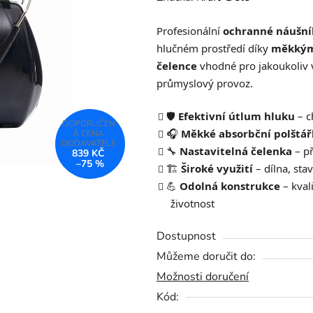
produktu
Profesionální
ochranné náušní
je
hlučném prostředí díky
měkkým
0,0
čelence
vhodné pro jakoukoliv ve
z
průmyslový provoz.
5
hvězdiček.
🛡️
Efektivní útlum hluku
– c
🎧
Měkké absorbční polštář
🔧
Nastavitelná čelenka
– př
839 KČ
–75 %
🏗️
Široké využití
– dílna, sta
💪
Odolná konstrukce
– kval
životnost
Dostupnost
Můžeme doručit do:
Možnosti doručení
Kód: