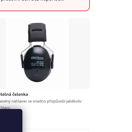
itelná čelenka
telný náhlavec se snadno přizpůsobí jakékoliv
 hlavy.