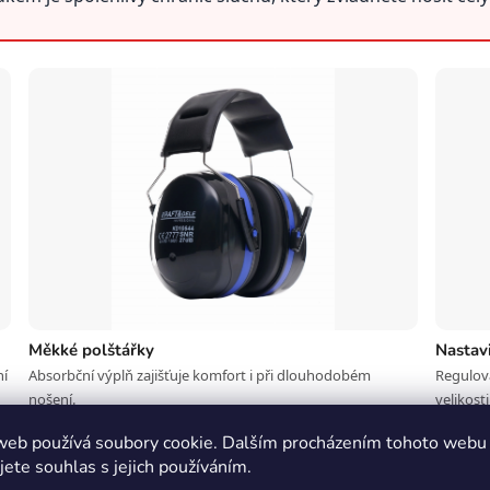
Měkké polštářky
Nastav
ní
Absorbční výplň zajišťuje komfort i při dlouhodobém
Regulova
nošení.
velikosti
44?
web používá soubory cookie. Dalším procházením tohoto webu
jete souhlas s jejich používáním.