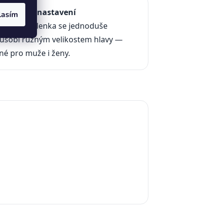
niverzální nastavení
lasím
vitelná čelenka se jednoduše
působí různým velikostem hlavy —
é pro muže i ženy.