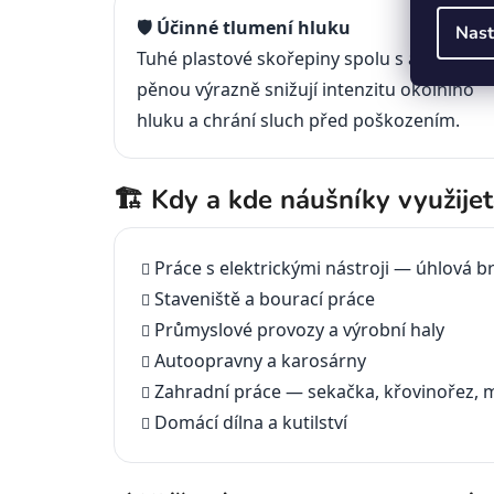
🛡️ Účinné tlumení hluku
Nast
Tuhé plastové skořepiny spolu s absorbční
pěnou výrazně snižují intenzitu okolního
hluku a chrání sluch před poškozením.
🏗️ Kdy a kde náušníky využije
Práce s elektrickými nástroji — úhlová br
Staveniště a bourací práce
Průmyslové provozy a výrobní haly
Autoopravny a karosárny
Zahradní práce — sekačka, křovinořez, 
Domácí dílna a kutilství