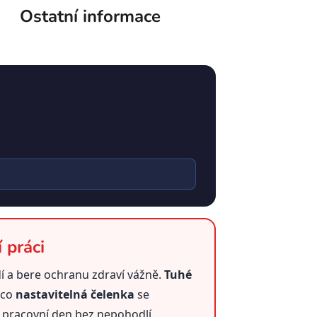
Ostatní informace
 práci
 a bere ochranu zdraví vážně.
Tuhé
mco
nastavitelná čelenka
se
ý pracovní den bez nepohodlí.