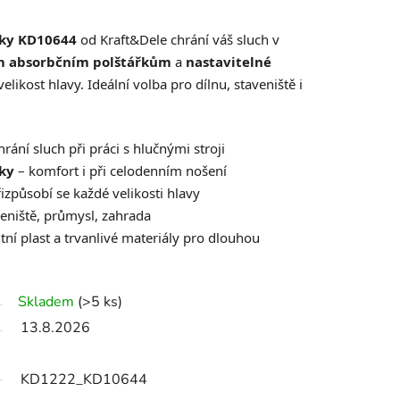
ky KD10644
od Kraft&Dele chrání váš sluch v
 absorbčním polštářkům
a
nastavitelné
likost hlavy. Ideální volba pro dílnu, staveniště i
hrání sluch při práci s hlučnými stroji
ky
– komfort i při celodenním nošení
izpůsobí se každé velikosti hlavy
veniště, průmysl, zahrada
itní plast a trvanlivé materiály pro dlouhou
Skladem
(>5 ks)
13.8.2026
KD1222_KD10644