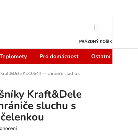
 smlouvy do 14 dní
Podmínky ochrany osobních údajů
Moje objedn
NÁKUPNÍ
KOŠÍK
PRÁZDNÝ KOŠÍK
 Teplomety
Pro domácnost
Ostatní
Sport
 Kraft&Dele KD10644 — chrániče sluchu s
šníky Kraft&Dele
rániče sluchu s
 čelenkou
dnocení