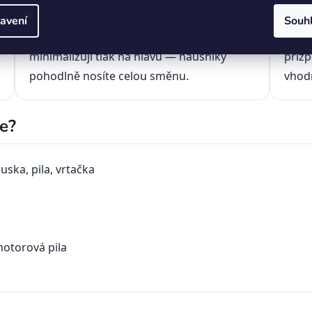
👂 Celodenní komfort
🔧 U
avení
Souh
Měkké polštářky kopírují tvar ucha a
Nasta
minimalizují tlak na hlavu — náušníky
přiz
pohodlně nosíte celou směnu.
vhodn
te?
uska, pila, vrtačka
motorová pila