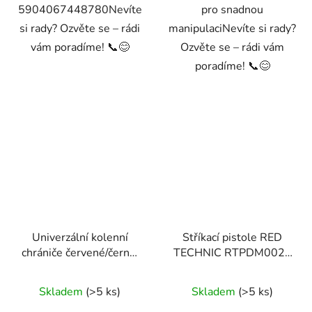
5904067448780Nevíte
pro snadnou
si rady? Ozvěte se – rádi
manipulaciNevíte si rady?
vám poradíme! 📞😊
Ozvěte se – rádi vám
poradíme! 📞😊
Univerzální kolenní
Stříkací pistole RED
chrániče červené/černé,
TECHNIC RTPDM0020
voděodolné
650W
Skladem
(>5 ks)
Skladem
(>5 ks)