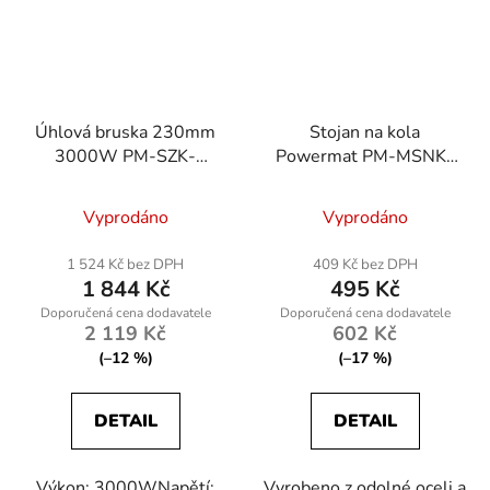
Úhlová bruska 230mm
Stojan na kola
3000W PM-SZK-
Powermat PM-MSNK-
3000T
235T, skládací, max.
šířka 235 mm
Vyprodáno
Vyprodáno
1 524 Kč bez DPH
409 Kč bez DPH
1 844 Kč
495 Kč
2 119 Kč
602 Kč
(–12 %)
(–17 %)
DETAIL
DETAIL
Výkon: 3000WNapětí:
Vyrobeno z odolné oceli a