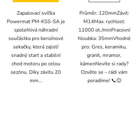
Zapalovací svíčka
Průměr: 120mmZávit:
Powermat PM-KSS-SA je
M14Max. rychlost:
spolehlivá náhradní
11000 ot./minPracovní
součástka pro benzínové
hloubka: 35mmVhodné
sekačky, která zajistí
pro: Gres, keramiku,
snadný start a stabilní
granit, mramor,
chod motoru po celou
kámenNevíte si rady?
sezónu. Díky závitu 20
Ozvěte se – rádi vám
mm...
poradíme! 📞😊