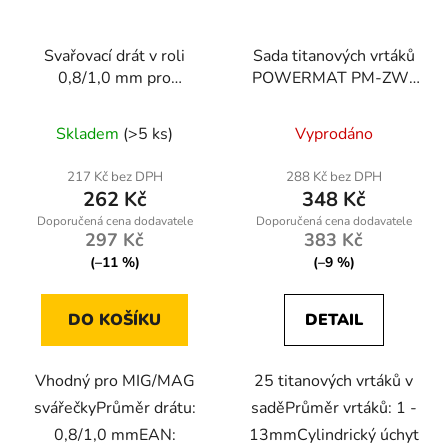
Svařovací drát v roli
Sada titanových vrtáků
0,8/1,0 mm pro
POWERMAT PM-ZW-
MIG/MAG svářečky
25T, 25 ks
Skladem
(>5 ks)
Vyprodáno
217 Kč bez DPH
288 Kč bez DPH
262 Kč
348 Kč
297 Kč
383 Kč
(–11 %)
(–9 %)
DO KOŠÍKU
DETAIL
Vhodný pro MIG/MAG
25 titanových vrtáků v
svářečkyPrůměr drátu:
saděPrůměr vrtáků: 1 -
0,8/1,0 mmEAN:
13mmCylindrický úchyt