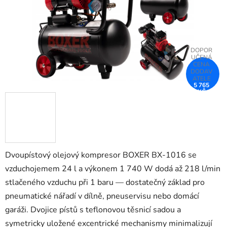
5 765
KČ
–25 %
Dvoupístový olejový kompresor BOXER BX-1016 se
vzduchojemem 24 l a výkonem 1 740 W dodá až 218 l/min
stlačeného vzduchu při 1 baru — dostatečný základ pro
pneumatické nářadí v dílně, pneuservisu nebo domácí
garáži. Dvojice pístů s teflonovou těsnicí sadou a
symetricky uložené excentrické mechanismy minimalizují