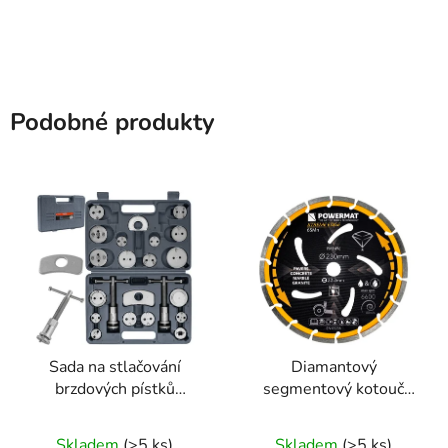
Podobné produkty
Sada na stlačování
Diamantový
brzdových pístků
segmentový kotouč
Powermat PM-ZWT-
230mm Powermat PM-
22T, 22 ks
TDCS-2302T
Skladem
(>5 ks)
Skladem
(>5 ks)