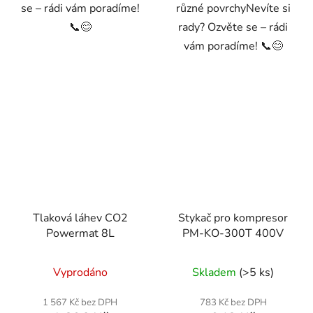
se – rádi vám poradíme!
různé povrchyNevíte si
📞😊
rady? Ozvěte se – rádi
vám poradíme! 📞😊
Tlaková láhev CO2
Stykač pro kompresor
Powermat 8L
PM-KO-300T 400V
Vyprodáno
Skladem
(>5 ks)
1 567 Kč bez DPH
783 Kč bez DPH