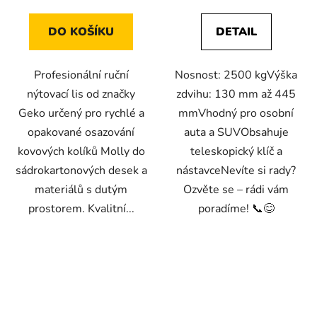
5
hvězdiček.
DO KOŠÍKU
DETAIL
Profesionální ruční
Nosnost: 2500 kgVýška
nýtovací lis od značky
zdvihu: 130 mm až 445
Geko určený pro rychlé a
mmVhodný pro osobní
opakované osazování
auta a SUVObsahuje
kovových kolíků Molly do
teleskopický klíč a
sádrokartonových desek a
nástavceNevíte si rady?
materiálů s dutým
Ozvěte se – rádi vám
prostorem. Kvalitní...
poradíme! 📞😊