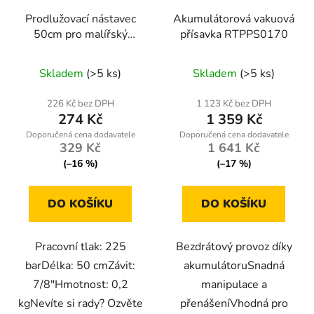
Prodlužovací nástavec
Akumulátorová vakuová
50cm pro malířský
přísavka RTPPS0170
agregát PM-PDM-
1500M-PRZ
Skladem
(>5 ks)
Skladem
(>5 ks)
226 Kč bez DPH
1 123 Kč bez DPH
274 Kč
1 359 Kč
329 Kč
1 641 Kč
(–16 %)
(–17 %)
DO KOŠÍKU
DO KOŠÍKU
Pracovní tlak: 225
Bezdrátový provoz díky
barDélka: 50 cmZávit:
akumulátoruSnadná
7/8"Hmotnost: 0,2
manipulace a
kgNevíte si rady? Ozvěte
přenášeníVhodná pro