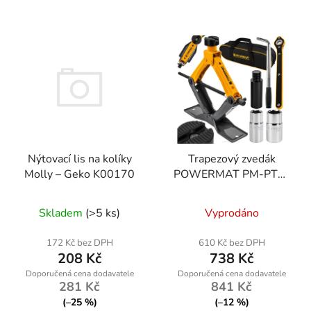
Nýtovací lis na kolíky
Trapezový zvedák
Molly – Geko K00170
POWERMAT PM-PTR-
2500T, 2500 kg
Průměrné
Skladem
(>5 ks)
Vyprodáno
hodnocení
produktu
172 Kč bez DPH
610 Kč bez DPH
208 Kč
738 Kč
je
5,0
281 Kč
841 Kč
z
(–25 %)
(–12 %)