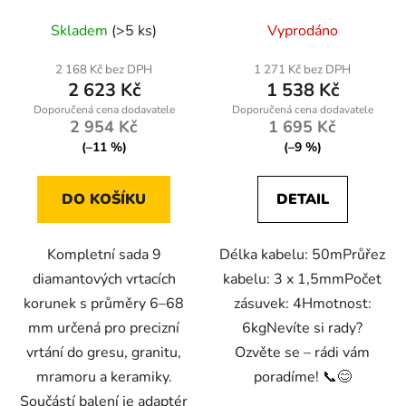
adaptérem HEX M14
PM-PB-50-3-1.5
Skladem
(>5 ks)
Vyprodáno
2 168 Kč bez DPH
1 271 Kč bez DPH
2 623 Kč
1 538 Kč
2 954 Kč
1 695 Kč
(–11 %)
(–9 %)
DO KOŠÍKU
DETAIL
Kompletní sada 9
Délka kabelu: 50mPrůřez
diamantových vrtacích
kabelu: 3 x 1,5mmPočet
korunek s průměry 6–68
zásuvek: 4Hmotnost:
mm určená pro precizní
6kgNevíte si rady?
vrtání do gresu, granitu,
Ozvěte se – rádi vám
mramoru a keramiky.
poradíme! 📞😊
Součástí balení je adaptér