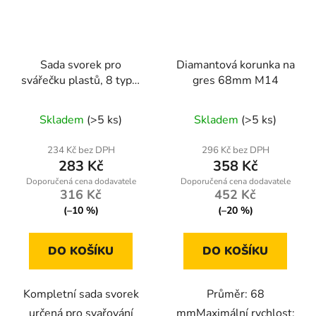
Sada svorek pro
Diamantová korunka na
svářečku plastů, 8 typů,
gres 68mm M14
800 ks + pouzdro
Skladem
(>5 ks)
Skladem
(>5 ks)
234 Kč bez DPH
296 Kč bez DPH
283 Kč
358 Kč
316 Kč
452 Kč
(–10 %)
(–20 %)
DO KOŠÍKU
DO KOŠÍKU
Kompletní sada svorek
Průměr: 68
určená pro svařování
mmMaximální rychlost: