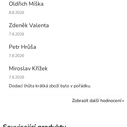
Oldřich Míška
Hodnocení obchodu je 5 z 5 hvězdiček.
8.8.2026
Zdeněk Valenta
Hodnocení obchodu je 5 z 5 hvězdiček.
7.8.2026
Petr Hrůša
Hodnocení obchodu je 5 z 5 hvězdiček.
7.8.2026
Miroslav Křížek
Hodnocení obchodu je 5 z 5 hvězdiček.
7.8.2026
Dodací lhůta krátká zboží bylo v pořádku.
Zobrazit další hodnocení