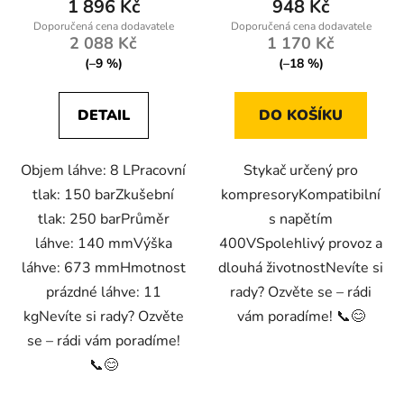
1 896 Kč
948 Kč
2 088 Kč
1 170 Kč
(–9 %)
(–18 %)
DETAIL
DO KOŠÍKU
Objem láhve: 8 LPracovní
Stykač určený pro
tlak: 150 barZkušební
kompresoryKompatibilní
tlak: 250 barPrůměr
s napětím
láhve: 140 mmVýška
400VSpolehlivý provoz a
láhve: 673 mmHmotnost
dlouhá životnostNevíte si
prázdné láhve: 11
rady? Ozvěte se – rádi
kgNevíte si rady? Ozvěte
vám poradíme! 📞😊
se – rádi vám poradíme!
📞😊