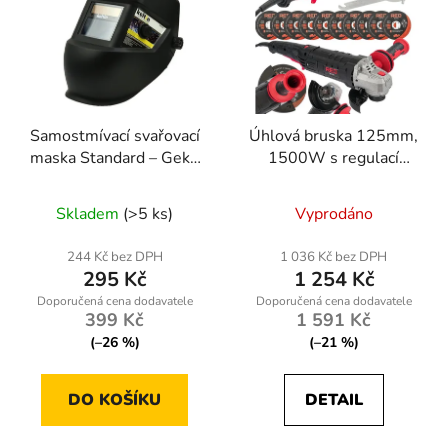
Samostmívací svařovací
Úhlová bruska 125mm,
maska Standard – Geko
1500W s regulací
K00290
otáček
Skladem
(>5 ks)
Vyprodáno
244 Kč bez DPH
1 036 Kč bez DPH
295 Kč
1 254 Kč
399 Kč
1 591 Kč
(–26 %)
(–21 %)
DO KOŠÍKU
DETAIL