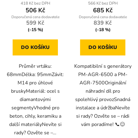
418 Kč bez DPH
566 Kč bez DPH
506 Kč
685 Kč
599 Kč
839 Kč
(–15 %)
(–18 %)
DO KOŠÍKU
DO KOŠÍKU
Průměr vrtáku:
Kompatibilní s generátory
68mmDélka: 95mmZávit:
PM-AGR-6500 a PM-
M14 pro úhlové
AGR-7500Originální
bruskyMateriál: ocel s
náhradní díl pro
diamantovými
spolehlivý provozSnadná
segmentyVhodné pro
instalace a údržbaNevíte
beton, cihly, keramiku a
si rady? Ozvěte se – rádi
další materiályNevíte si
vám poradíme! 📞😊
rady? Ozvěte se –...