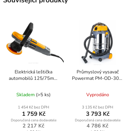
Související produkty
Elektrická leštička
Průmyslový vysavač
automobilů 125/75mm
Powermat PM-OD-30M
PM-PS-750T
FC 1600W
suché/mokré s
Skladem
(>5 ks)
Vyprodáno
mechanickým oklepem
1 454 Kč bez DPH
3 135 Kč bez DPH
1 759 Kč
3 793 Kč
2 217 Kč
4 786 Kč