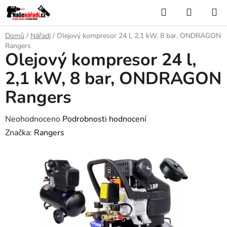
Přejít
Hledat
NÁKUP
na
KOŠÍK
obsah
Domů
/
Nářadí
/
Olejový kompresor 24 l, 2,1 kW, 8 bar, ONDRAGON
Rangers
Olejový kompresor 24 l,
2,1 kW, 8 bar, ONDRAGON
Rangers
Průměrné
Neohodnoceno
Podrobnosti hodnocení
hodnocení
Značka:
Rangers
produktu
je
0,0
z
5
hvězdiček.