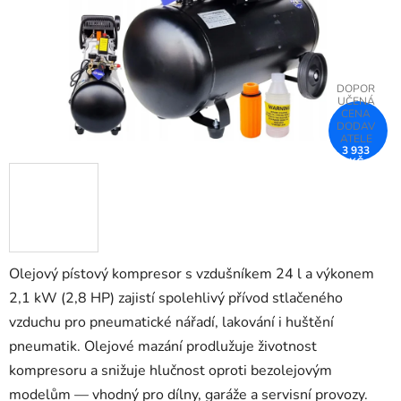
3 933
KČ
–21 %
Olejový pístový kompresor s vzdušníkem 24 l a výkonem
2,1 kW (2,8 HP) zajistí spolehlivý přívod stlačeného
vzduchu pro pneumatické nářadí, lakování i huštění
pneumatik. Olejové mazání prodlužuje životnost
kompresoru a snižuje hlučnost oproti bezolejovým
modelům — vhodný pro dílny, garáže a servisní provozy.