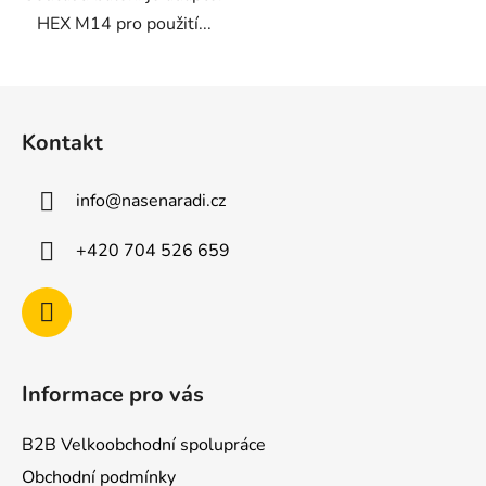
HEX M14 pro použití...
Z
á
Kontakt
p
a
info
@
nasenaradi.cz
t
í
+420 704 526 659
Informace pro vás
B2B Velkoobchodní spolupráce
Obchodní podmínky