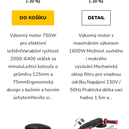
(–20 %)
(–20 %)
DO KOŠÍKU
DETAIL
Výkonný motor 750W
Výkonný motor s
pro efektivní
maximálním výkonem
leštěníVariabilní rychlost
1600W.Možnost suchého
2000–6400 otáček za
i mokrého
minutuLešticí kotouče o
vysávání.Mechanický
průměru 125mm a
oklep filtru pro snadnou
75mmErgonomický
údržbu.Napájení 230V /
design s bočním a horním
50Hz.Praktická délka sací
úchytemNevíte si...
hadice 1,5m a...