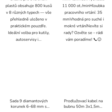
plastů obsahuje 800 kusů
11 000 ot./minHloubka
v 8 různých typech — vše
pracovního vrtání: 35
přehledně uloženo v
mmVhodná pro suché i
praktickém pouzdře.
mokré vrtáníNevíte si
Ideální volba pro kutily,
rady? Ozvěte se – rádi
autoservisy i...
vám poradíme! 📞😊
Sada 9 diamantových
Prodlužovací kabel na
korunek 6–68 mm s
bubnu 50m 3x1,5mm