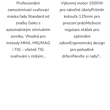
Profesionální
Výkonný motor 1500W
samostmívací svařovací
pro náročné úkolyPrůměr
maska řady Standard od
kotouče 125mm pro
značky Geko s
precizní práciMožnost
automatickým stmíváním
regulace otáček pro
zorníku. Vhodná pro
optimální
metody MMA, MIG/MAG
výkonErgonomický design
i TIG – včetně TIG
pro pohodlné
svařování s nízkým...
drženíNevíte si rady?...