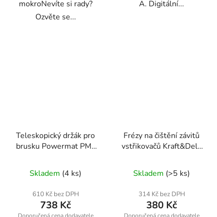
mokroNevíte si rady?
A. Digitální...
Ozvěte se...
Teleskopický držák pro
Frézy na čištění závitů
brusku Powermat PM-
vstřikovačů Kraft&Dele
SDB-2450M-UT
KD10056
Skladem
(4 ks)
Skladem
(>5 ks)
610 Kč bez DPH
314 Kč bez DPH
738 Kč
380 Kč