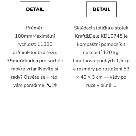
DETAIL
DETAIL
Průměr:
Skládací stolička a stolek
100mmMaximální
Kraft&Dele KD10745 je
rychlost: 11000
kompaktní pomocník s
ot/minHloubka řezu:
nosností 120 kg,
35mmVhodná pro suché i
hmotností pouhých 1,5 kg
mokré vrtáníNevíte si
a rozměry po rozložení 53
rady? Ozvěte se – rádi
× 40 × 3 cm — vždy po
vám poradíme! 📞😊
ruce v dílně,...