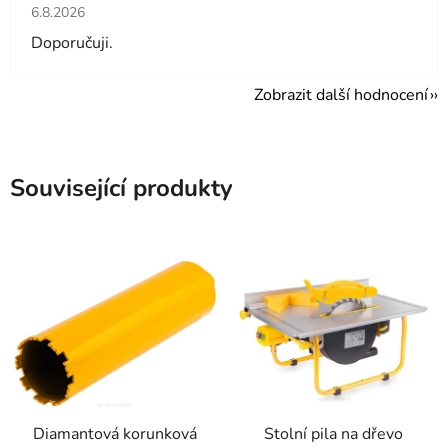
Hodnocení obchodu je 4 z 5 hvězdiček.
6.8.2026
Doporučuji.
Zobrazit další hodnocení
Související produkty
Diamantová korunková
Stolní pila na dřevo