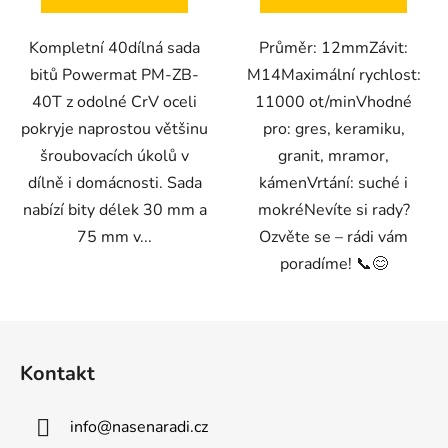
Kompletní 40dílná sada
Průměr: 12mmZávit:
bitů Powermat PM-ZB-
M14Maximální rychlost:
40T z odolné CrV oceli
11000 ot/minVhodné
pokryje naprostou většinu
pro: gres, keramiku,
šroubovacích úkolů v
granit, mramor,
dílně i domácnosti. Sada
kámenVrtání: suché i
nabízí bity délek 30 mm a
mokréNevíte si rady?
75 mm v...
Ozvěte se – rádi vám
poradíme! 📞😊
Z
á
Kontakt
p
a
info
@
nasenaradi.cz
t