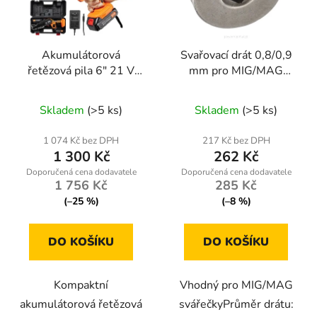
Akumulátorová
Svařovací drát 0,8/0,9
řetězová pila 6" 21 V
mm pro MIG/MAG
Kraft&Dele KD10626
svářečky
Skladem
(>5 ks)
Skladem
(>5 ks)
1 074 Kč bez DPH
217 Kč bez DPH
1 300 Kč
262 Kč
1 756 Kč
285 Kč
(–25 %)
(–8 %)
DO KOŠÍKU
DO KOŠÍKU
Kompaktní
Vhodný pro MIG/MAG
akumulátorová řetězová
svářečkyPrůměr drátu: