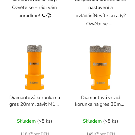
Ozvěte se – rádi vám
nastavení a
poradíme! 📞😊
ovládáníNevíte si rady?
Ozvěte se –...
Diamantová korunka na
Diamantová vrtací
gres 20mm, závit M14,
korunka na gres 30mm,
suché a mokré vrtání
závit M14
Skladem
(>5 ks)
Skladem
(>5 ks)
118 Kč bez DPH
149 Kč bez DPH