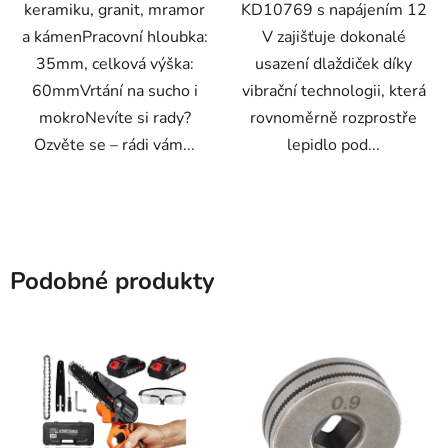
keramiku, granit, mramor
KD10769 s napájením 12
a kámenPracovní hloubka:
V zajišťuje dokonalé
35mm, celková výška:
usazení dlaždiček díky
60mmVrtání na sucho i
vibrační technologii, která
mokroNevíte si rady?
rovnoměrně rozprostře
Ozvěte se – rádi vám...
lepidlo pod...
Podobné produkty