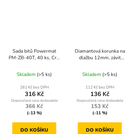
Sada bitů Powermat
Diamantová korunka na
PM-ZB-40T, 40 ks, CrV
dlažbu 12mm, závit
ocel, 30/75 mm
M14
Skladem
(>5 ks)
Skladem
(>5 ks)
261 Kč bez DPH
112 Kč bez DPH
316 Kč
136 Kč
366 Kč
153 Kč
(–13 %)
(–11 %)
DO KOŠÍKU
DO KOŠÍKU