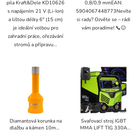
pila Kraft&Dele KD10626
0,8/0,9 mmEAN:
s napájením 21 V (Li-Ion)
5904067448773Nevíte
a lištou délky 6" (15 cm)
si rady? Ozvěte se – rádi
je ideální volbou pro
vám poradíme! 📞😊
zahradní práce, ořezávání
stromů a přípravu...
Diamantová korunka na
Svařovací stroj IGBT
dlažbu a kámen 10mm,
MMA LIFT TIG 330A
M14
Kraft&Dele KD1879