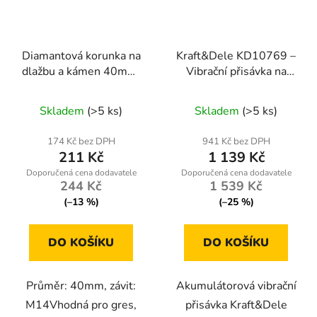
Diamantová korunka na
Kraft&Dele KD10769 –
dlažbu a kámen 40mm,
Vibrační přisávka na
závit M14
dlaždice 12 V
Skladem
(>5 ks)
Skladem
(>5 ks)
174 Kč bez DPH
941 Kč bez DPH
211 Kč
1 139 Kč
244 Kč
1 539 Kč
(–13 %)
(–25 %)
DO KOŠÍKU
DO KOŠÍKU
Průměr: 40mm, závit:
Akumulátorová vibrační
M14Vhodná pro gres,
přisávka Kraft&Dele