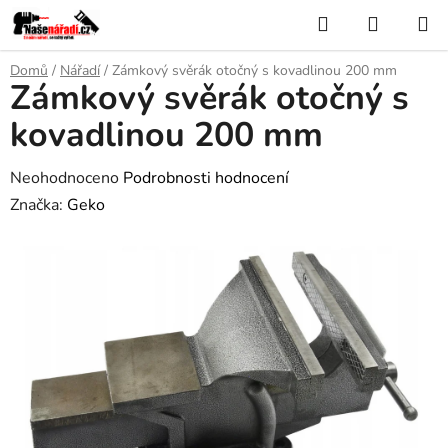
Přejít
Hledat
NÁKUP
na
KOŠÍK
obsah
Domů
/
Nářadí
/
Zámkový svěrák otočný s kovadlinou 200 mm
Zámkový svěrák otočný s
kovadlinou 200 mm
Průměrné
Neohodnoceno
Podrobnosti hodnocení
hodnocení
Značka:
Geko
produktu
je
0,0
z
5
hvězdiček.