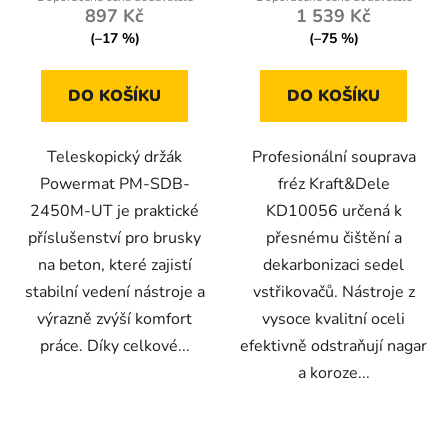
897 Kč
1 539 Kč
(–17 %)
(–75 %)
DO KOŠÍKU
DO KOŠÍKU
Teleskopický držák
Profesionální souprava
Powermat PM-SDB-
fréz Kraft&Dele
2450M-UT je praktické
KD10056 určená k
příslušenství pro brusky
přesnému čištění a
na beton, které zajistí
dekarbonizaci sedel
stabilní vedení nástroje a
vstřikovačů. Nástroje z
výrazně zvýší komfort
vysoce kvalitní oceli
práce. Díky celkové...
efektivně odstraňují nagar
a koroze...