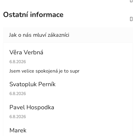
Ostatní informace
Věra Verbná
Hodnocení obchodu je 5 z 5 hvězdiček.
6.8.2026
Jsem velice spokojená je to supr
Svatopluk Perník
Hodnocení obchodu je 5 z 5 hvězdiček.
6.8.2026
Pavel Hospodka
Hodnocení obchodu je 5 z 5 hvězdiček.
6.8.2026
Marek