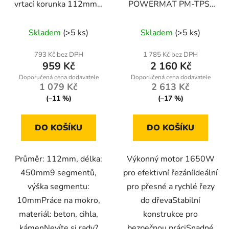
vrtací korunka 112mm x
POWERMAT PM-TPS-
450mm, 1.1/4 UNC, na
1650
mokro
Skladem
(>5 ks)
Skladem
(>5 ks)
793 Kč bez DPH
1 785 Kč bez DPH
959 Kč
2 160 Kč
1 079 Kč
2 613 Kč
(–11 %)
(–17 %)
DO KOŠÍKU
DO KOŠÍKU
Průměr: 112mm, délka:
Výkonný motor 1650W
450mm9 segmentů,
pro efektivní řezáníIdeální
výška segmentu:
pro přesné a rychlé řezy
10mmPráce na mokro,
do dřevaStabilní
materiál: beton, cihla,
konstrukce pro
kámenNevíte si rady?
bezpečnou práciSnadné