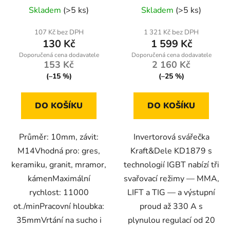
Skladem
(>5 ks)
Skladem
(>5 ks)
107 Kč bez DPH
1 321 Kč bez DPH
130 Kč
1 599 Kč
153 Kč
2 160 Kč
(–15 %)
(–25 %)
DO KOŠÍKU
DO KOŠÍKU
Průměr: 10mm, závit:
Invertorová svářečka
M14Vhodná pro: gres,
Kraft&Dele KD1879 s
keramiku, granit, mramor,
technologií IGBT nabízí tři
kámenMaximální
svařovací režimy — MMA,
rychlost: 11000
LIFT a TIG — a výstupní
ot./minPracovní hloubka:
proud až 330 A s
35mmVrtání na sucho i
plynulou regulací od 20