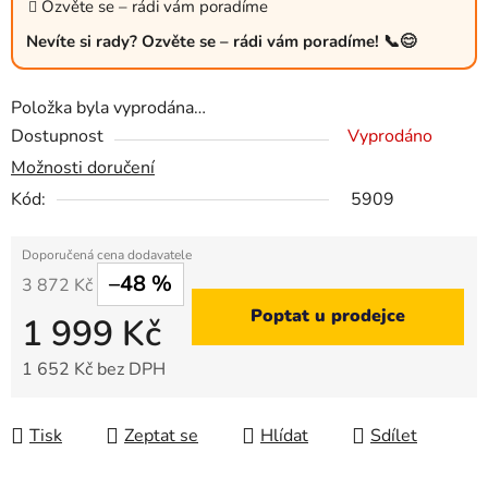
Ozvěte se – rádi vám poradíme
Nevíte si rady? Ozvěte se – rádi vám poradíme! 📞😊
Položka byla vyprodána…
Dostupnost
Vyprodáno
Možnosti doručení
Kód:
5909
–48 %
3 872 Kč
Poptat u prodejce
1 999 Kč
1 652 Kč bez DPH
Měrná cena:
Tisk
Zeptat se
Hlídat
Sdílet