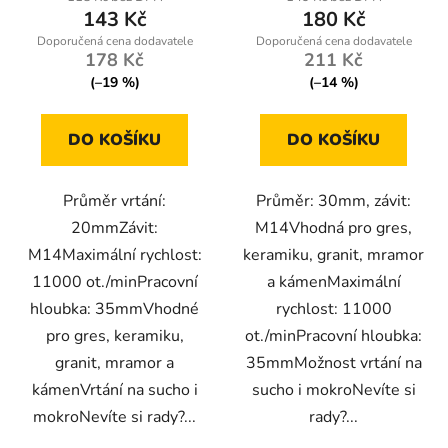
143 Kč
180 Kč
178 Kč
211 Kč
(–19 %)
(–14 %)
DO KOŠÍKU
DO KOŠÍKU
Průměr vrtání:
Průměr: 30mm, závit:
20mmZávit:
M14Vhodná pro gres,
M14Maximální rychlost:
keramiku, granit, mramor
11000 ot./minPracovní
a kámenMaximální
hloubka: 35mmVhodné
rychlost: 11000
pro gres, keramiku,
ot./minPracovní hloubka:
granit, mramor a
35mmMožnost vrtání na
kámenVrtání na sucho i
sucho i mokroNevíte si
mokroNevíte si rady?...
rady?...