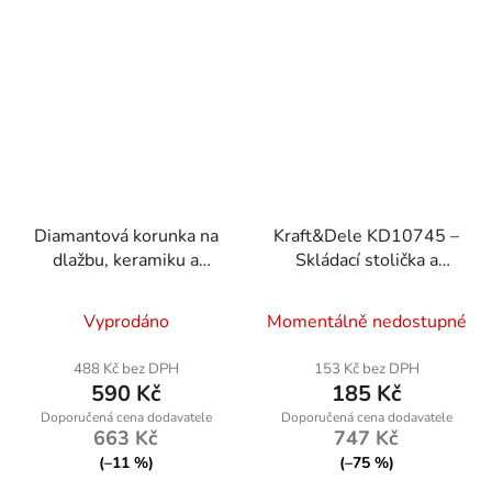
Diamantová korunka na
Kraft&Dele KD10745 –
dlažbu, keramiku a
Skládací stolička a
kámen 100mm M14
stolek
Vyprodáno
Momentálně nedostupné
488 Kč bez DPH
153 Kč bez DPH
590 Kč
185 Kč
663 Kč
747 Kč
(–11 %)
(–75 %)