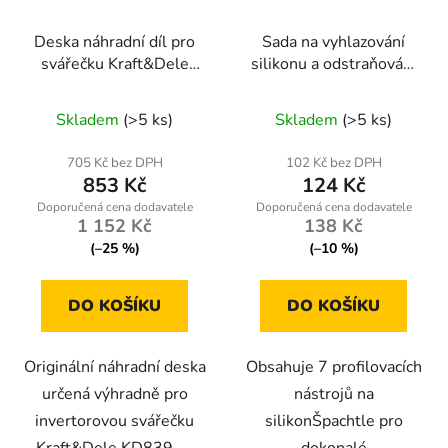
Deska náhradní díl pro
Sada na vyhlazování
svářečku Kraft&Dele
silikonu a odstraňování
KD839 (nr403)
starého tmelu
Skladem
(>5 ks)
Skladem
(>5 ks)
705 Kč bez DPH
102 Kč bez DPH
853 Kč
124 Kč
1 152 Kč
138 Kč
(–25 %)
(–10 %)
DO KOŠÍKU
DO KOŠÍKU
Originální náhradní deska
Obsahuje 7 profilovacích
určená výhradně pro
nástrojů na
invertorovou svářečku
silikonŠpachtle pro
Kraft&Dele KD839 —
dokonalé