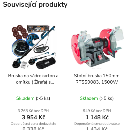
Související produkty
Bruska na sádrokarton a
Stolní bruska 150mm
omítku ( Žirafa) s
RTSS0083, 1500W
osvětlením Black 2000
W
Skladem
(>5 ks)
Skladem
(>5 ks)
3 268 Kč bez DPH
949 Kč bez DPH
3 954 Kč
1 148 Kč
6 338 Kč
1 434 Kč