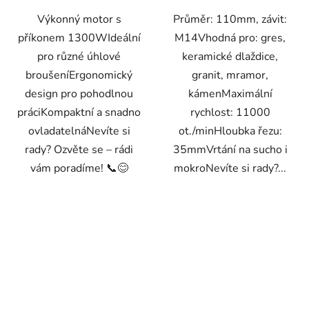
Výkonný motor s
Průměr: 110mm, závit:
příkonem 1300WIdeální
M14Vhodná pro: gres,
pro různé úhlové
keramické dlaždice,
broušeníErgonomický
granit, mramor,
design pro pohodlnou
kámenMaximální
práciKompaktní a snadno
rychlost: 11000
ovladatelnáNevíte si
ot./minHloubka řezu:
rady? Ozvěte se – rádi
35mmVrtání na sucho i
vám poradíme! 📞😊
mokroNevíte si rady?...