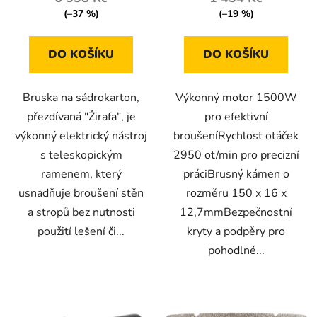
(–37 %)
(–19 %)
DO KOŠÍKU
DO KOŠÍKU
Bruska na sádrokarton,
Výkonný motor 1500W
přezdívaná "Žirafa", je
pro efektivní
výkonný elektrický nástroj
broušeníRychlost otáček
s teleskopickým
2950 ot/min pro precizní
ramenem, který
práciBrusný kámen o
usnadňuje broušení stěn
rozměru 150 x 16 x
a stropů bez nutnosti
12,7mmBezpečnostní
použití lešení či...
kryty a podpěry pro
pohodlné...