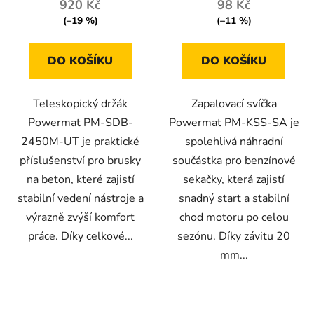
920 Kč
98 Kč
(–19 %)
(–11 %)
DO KOŠÍKU
DO KOŠÍKU
Teleskopický držák
Zapalovací svíčka
Powermat PM-SDB-
Powermat PM-KSS-SA je
2450M-UT je praktické
spolehlivá náhradní
příslušenství pro brusky
součástka pro benzínové
na beton, které zajistí
sekačky, která zajistí
stabilní vedení nástroje a
snadný start a stabilní
výrazně zvýší komfort
chod motoru po celou
práce. Díky celkové...
sezónu. Díky závitu 20
mm...