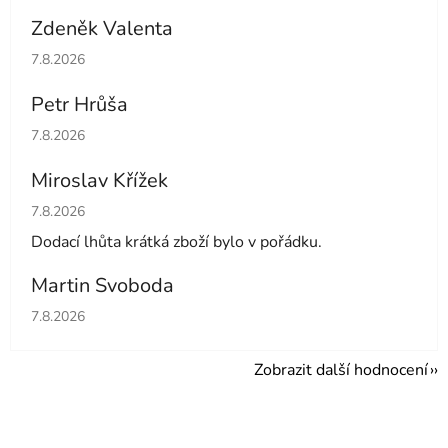
Zdeněk Valenta
Hodnocení obchodu je 5 z 5 hvězdiček.
7.8.2026
Petr Hrůša
Hodnocení obchodu je 5 z 5 hvězdiček.
7.8.2026
Miroslav Křížek
Hodnocení obchodu je 5 z 5 hvězdiček.
7.8.2026
Dodací lhůta krátká zboží bylo v pořádku.
Martin Svoboda
Hodnocení obchodu je 5 z 5 hvězdiček.
7.8.2026
Zobrazit další hodnocení