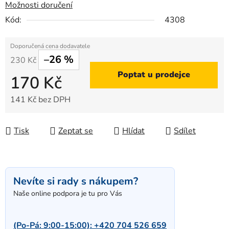
Možnosti doručení
Kód:
4308
–26 %
230 Kč
Poptat u prodejce
170 Kč
141 Kč bez DPH
Měrná cena:
Tisk
Zeptat se
Hlídat
Sdílet
Nevíte si rady s nákupem?
Naše online podpora je tu pro Vás
(Po-Pá: 9:00-15:00):
+420 704 526 659