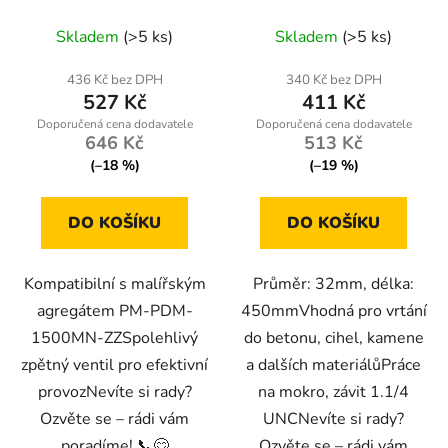
PDM-1500MN-ZZ
450mm, závit 1.1/4
UNC
Skladem
(>5 ks)
Skladem
(>5 ks)
436 Kč bez DPH
340 Kč bez DPH
527 Kč
411 Kč
646 Kč
513 Kč
(–18 %)
(–19 %)
DO KOŠÍKU
DO KOŠÍKU
Kompatibilní s malířským
Průměr: 32mm, délka:
agregátem PM-PDM-
450mmVhodná pro vrtání
1500MN-ZZSpolehlivý
do betonu, cihel, kamene
zpětný ventil pro efektivní
a dalších materiálůPráce
provozNevíte si rady?
na mokro, závit 1.1/4
Ozvěte se – rádi vám
UNCNevíte si rady?
poradíme! 📞😊
Ozvěte se – rádi vám