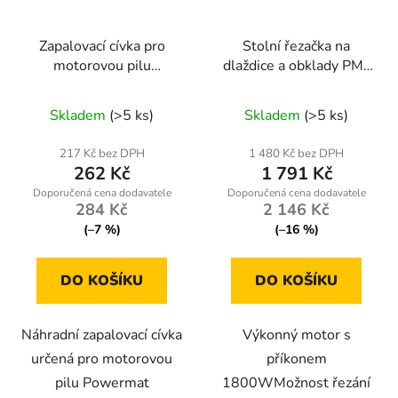
Zapalovací cívka pro
Stolní řezačka na
motorovou pilu
dlaždice a obklady PM-
Powermat
PDG-1800
RTPSP0035-CE
Skladem
(>5 ks)
Skladem
(>5 ks)
217 Kč bez DPH
1 480 Kč bez DPH
262 Kč
1 791 Kč
284 Kč
2 146 Kč
(–7 %)
(–16 %)
DO KOŠÍKU
DO KOŠÍKU
Náhradní zapalovací cívka
Výkonný motor s
určená pro motorovou
příkonem
pilu Powermat
1800WMožnost řezání