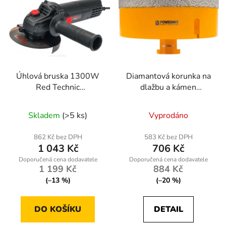
Úhlová bruska 1300W
Diamantová korunka na
Red Technic
dlažbu a kámen
RTSZK0013
110mm, M14
Skladem
(>5 ks)
Vyprodáno
862 Kč bez DPH
583 Kč bez DPH
1 043 Kč
706 Kč
1 199 Kč
884 Kč
(–13 %)
(–20 %)
DO KOŠÍKU
DETAIL