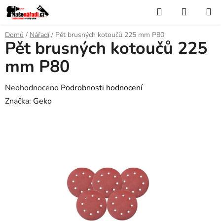
Přejít
Hledat
NÁKUP
na
KOŠÍK
obsah
Domů
/
Nářadí
/
Pět brusných kotoučů 225 mm P80
Pět brusných kotoučů 225
mm P80
Průměrné
Neohodnoceno
Podrobnosti hodnocení
hodnocení
Značka:
Geko
produktu
je
0,0
z
5
hvězdiček.