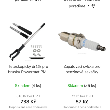
poradíme! 📞😊
Teleskopický držák pro
Zapalovací svíčka pro
brusku Powermat PM-
benzínové sekačky
SDB-2450M-UT
Powermat PM-KSS-SA
Skladem
(4 ks)
Skladem
(>5 ks)
610 Kč bez DPH
72 Kč bez DPH
738 Kč
87 Kč