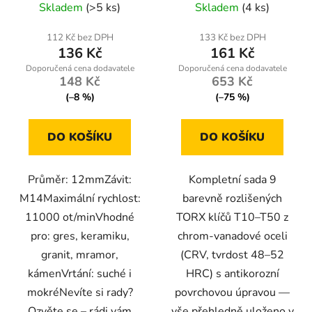
Skladem
(>5 ks)
Skladem
(4 ks)
112 Kč bez DPH
133 Kč bez DPH
136 Kč
161 Kč
148 Kč
653 Kč
(–8 %)
(–75 %)
DO KOŠÍKU
DO KOŠÍKU
Průměr: 12mmZávit:
Kompletní sada 9
M14Maximální rychlost:
barevně rozlišených
11000 ot/minVhodné
TORX klíčů T10–T50 z
pro: gres, keramiku,
chrom-vanadové oceli
granit, mramor,
(CRV, tvrdost 48–52
kámenVrtání: suché i
HRC) s antikorozní
mokréNevíte si rady?
povrchovou úpravou —
Ozvěte se – rádi vám
vše přehledně uloženo v