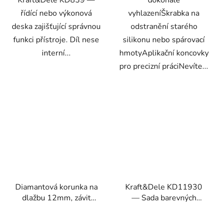
řídící nebo výkonová
vyhlazeníŠkrabka na
deska zajišťující správnou
odstranění starého
funkci přístroje. Díl nese
silikonu nebo spárovací
interní...
hmotyAplikační koncovky
pro precizní práciNevíte...
Diamantová korunka na
Kraft&Dele KD11930
dlažbu 12mm, závit
— Sada barevných
M14
TORX klíčů 9 ks (T10–
T50), CRV ocel