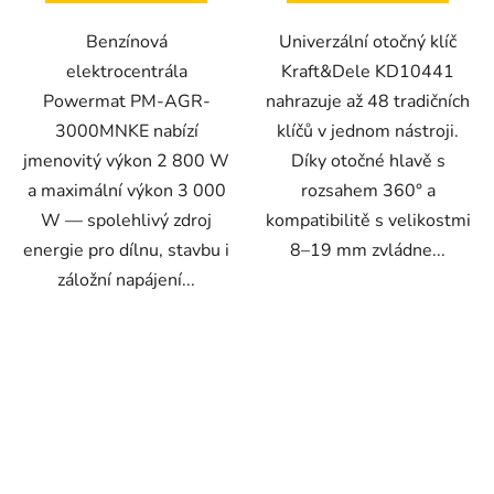
Benzínová
Univerzální otočný klíč
elektrocentrála
Kraft&Dele KD10441
Powermat PM-AGR-
nahrazuje až 48 tradičních
3000MNKE nabízí
klíčů v jednom nástroji.
jmenovitý výkon 2 800 W
Díky otočné hlavě s
a maximální výkon 3 000
rozsahem 360° a
W — spolehlivý zdroj
kompatibilitě s velikostmi
energie pro dílnu, stavbu i
8–19 mm zvládne...
záložní napájení...