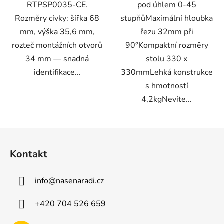
RTPSP0035-CE.
pod úhlem 0-45
Rozměry cívky: šířka 68
stupňůMaximální hloubka
mm, výška 35,6 mm,
řezu 32mm při
rozteč montážních otvorů
90°Kompaktní rozměry
34 mm — snadná
stolu 330 x
identifikace...
330mmLehká konstrukce
s hmotností
4,2kgNevíte...
Z
á
Kontakt
p
a
info
@
nasenaradi.cz
t
í
+420 704 526 659