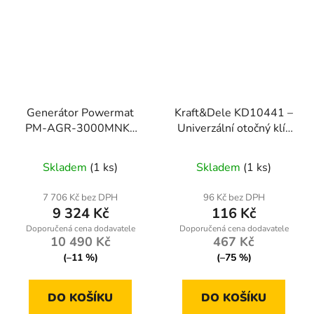
Generátor Powermat
Kraft&Dele KD10441 –
PM-AGR-3000MNKE
Univerzální otočný klíč
3000 W
48 v 1
Skladem
(1 ks)
Skladem
(1 ks)
7 706 Kč bez DPH
96 Kč bez DPH
9 324 Kč
116 Kč
10 490 Kč
467 Kč
(–11 %)
(–75 %)
DO KOŠÍKU
DO KOŠÍKU