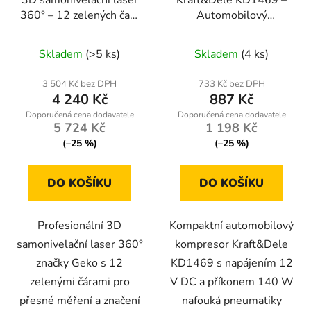
360° – 12 zelených čar |
Automobilový
Geko G03308
kompresor 12 V 140 W
Skladem
(>5 ks)
Skladem
(4 ks)
3 504 Kč bez DPH
733 Kč bez DPH
4 240 Kč
887 Kč
5 724 Kč
1 198 Kč
(–25 %)
(–25 %)
DO KOŠÍKU
DO KOŠÍKU
Profesionální 3D
Kompaktní automobilový
samonivelační laser 360°
kompresor Kraft&Dele
značky Geko s 12
KD1469 s napájením 12
zelenými čárami pro
V DC a příkonem 140 W
přesné měření a značení
nafouká pneumatiky