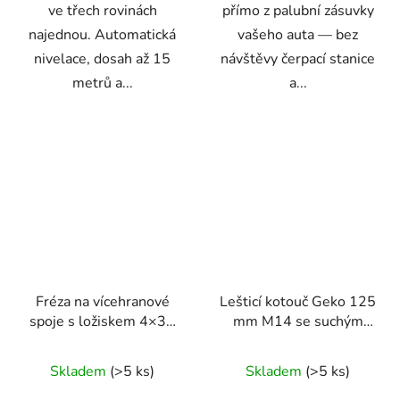
ve třech rovinách
přímo z palubní zásuvky
najednou. Automatická
vašeho auta — bez
nivelace, dosah až 15
návštěvy čerpací stanice
metrů a...
a...
Fréza na vícehranové
Lešticí kotouč Geko 125
spoje s ložiskem 4×38
mm M14 se suchým
mm – dřík 8 mm
zipem - pěnová
podložka pro přesné
Skladem
(>5 ks)
Skladem
(>5 ks)
leštění