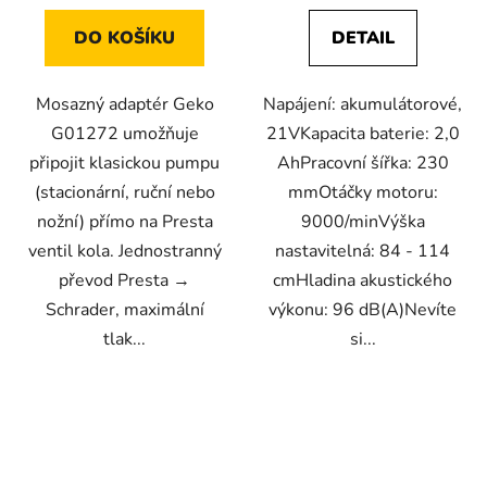
DO KOŠÍKU
DETAIL
Mosazný adaptér Geko
Napájení: akumulátorové,
G01272 umožňuje
21VKapacita baterie: 2,0
připojit klasickou pumpu
AhPracovní šířka: 230
(stacionární, ruční nebo
mmOtáčky motoru:
nožní) přímo na Presta
9000/minVýška
ventil kola. Jednostranný
nastavitelná: 84 - 114
převod Presta →
cmHladina akustického
Schrader, maximální
výkonu: 96 dB(A)Nevíte
tlak...
si...