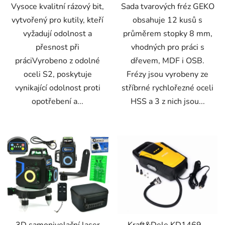
Vysoce kvalitní rázový bit,
Sada tvarových fréz GEKO
vytvořený pro kutily, kteří
obsahuje 12 kusů s
vyžadují odolnost a
průměrem stopky 8 mm,
přesnost při
vhodných pro práci s
práciVyrobeno z odolné
dřevem, MDF i OSB.
oceli S2, poskytuje
Frézy jsou vyrobeny ze
vynikající odolnost proti
stříbrné rychlořezné oceli
opotřebení a...
HSS a 3 z nich jsou...
3D samonivelační laser
Kraft&Dele KD1469 –