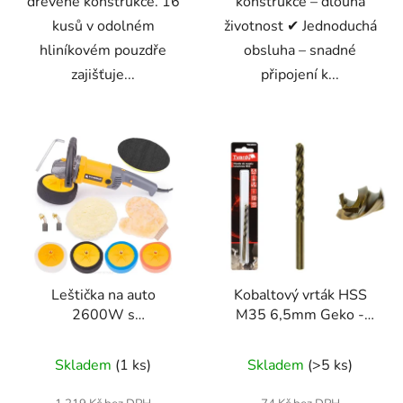
dřevěné konstrukce. 16
konstrukce – dlouhá
kusů v odolném
životnost ✔ Jednoduchá
hliníkovém pouzdře
obsluha – snadné
zajišťuje...
připojení k...
Leštička na auto
Kobaltový vrták HSS
2600W s
M35 6,5mm Geko -
příslušenstvím PM-PS-
profesionální kvalita pro
2600T-Z5
ocel a nerez
Skladem
(1 ks)
Skladem
(>5 ks)