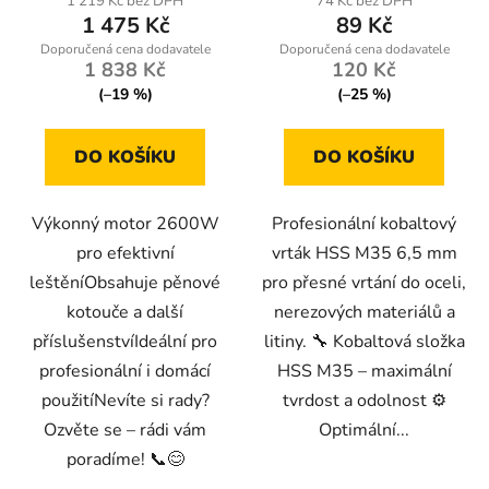
1 219 Kč bez DPH
74 Kč bez DPH
1 475 Kč
89 Kč
1 838 Kč
120 Kč
(–19 %)
(–25 %)
DO KOŠÍKU
DO KOŠÍKU
Výkonný motor 2600W
Profesionální kobaltový
pro efektivní
vrták HSS M35 6,5 mm
leštěníObsahuje pěnové
pro přesné vrtání do oceli,
kotouče a další
nerezových materiálů a
příslušenstvíIdeální pro
litiny. 🔧 Kobaltová složka
profesionální i domácí
HSS M35 – maximální
použitíNevíte si rady?
tvrdost a odolnost ⚙️
Ozvěte se – rádi vám
Optimální...
poradíme! 📞😊