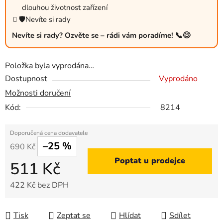
dlouhou životnost zařízení
🛡️Nevíte si rady
Nevíte si rady? Ozvěte se – rádi vám poradíme! 📞😊
Položka byla vyprodána…
Dostupnost
Vyprodáno
Možnosti doručení
Kód:
8214
–25 %
690 Kč
Poptat u prodejce
511 Kč
422 Kč bez DPH
Měrná cena:
Tisk
Zeptat se
Hlídat
Sdílet