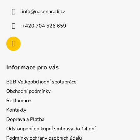
a
info
@
nasenaradi.cz
t
í
+420 704 526 659
Informace pro vás
B2B Velkoobchodní spolupráce
Obchodní podmínky
Reklamace
Kontakty
Doprava a Platba
Odstoupení od kupní smlouvy do 14 dní
Podmínky ochrany osobních údajů