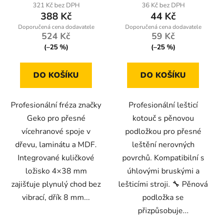
321 Kč bez DPH
36 Kč bez DPH
388 Kč
44 Kč
524 Kč
59 Kč
(–25 %)
(–25 %)
DO KOŠÍKU
DO KOŠÍKU
Profesionální fréza značky
Profesionální lešticí
Geko pro přesné
kotouč s pěnovou
vícehranové spoje v
podložkou pro přesné
dřevu, laminátu a MDF.
leštění nerovných
Integrované kuličkové
povrchů. Kompatibilní s
ložisko 4×38 mm
úhlovými bruskými a
zajišťuje plynulý chod bez
lešticími stroji. 🔧 Pěnová
vibrací, dřík 8 mm...
podložka se
přizpůsobuje...