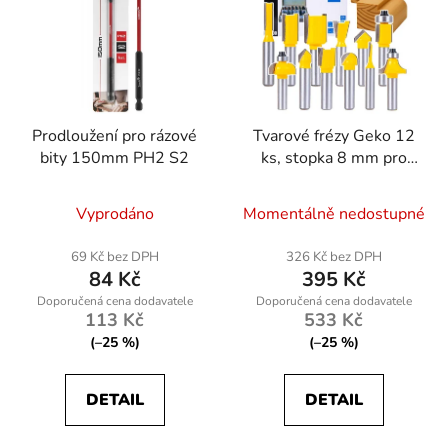
Prodloužení pro rázové
Tvarové frézy Geko 12
bity 150mm PH2 S2
ks, stopka 8 mm pro
horní frézku
Vyprodáno
Momentálně nedostupné
69 Kč bez DPH
326 Kč bez DPH
84 Kč
395 Kč
113 Kč
533 Kč
(–25 %)
(–25 %)
DETAIL
DETAIL