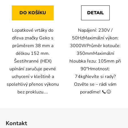
DO KOŠÍKU
DETAIL
Lopatkové vrtáky do
Napájení: 230V /
dřeva značky Geko s
50HzMaximální výkon:
průměrem 38 mm a
3000WPrůměr kotouče:
délkou 152 mm.
350mmMaximální
Šestihranné (HEX)
hloubka řezu: 105mm při
upínání zaručuje pevné
90°Hmotnost:
uchycení v kleštině a
74kgNevíte si rady?
spolehlivý přenos výkonu
Ozvěte se – rádi vám
bez prokluzu....
poradíme! 📞😊
Z
á
Kontakt
p