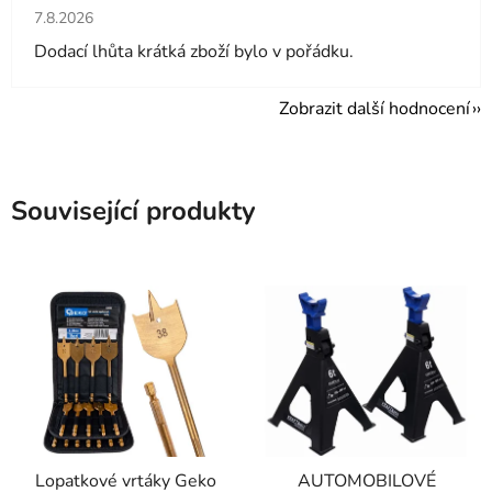
Hodnocení obchodu je 5 z 5 hvězdiček.
7.8.2026
Dodací lhůta krátká zboží bylo v pořádku.
Zobrazit další hodnocení
Související produkty
Lopatkové vrtáky Geko
AUTOMOBILOVÉ