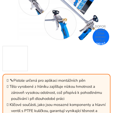
690 KČ
–25 %
🔧Pistole určená pro aplikaci montážních pěn
Tělo vyrobené z hliníku zajišťuje nízkou hmotnost a
zároveň vysokou odolnost, což přispívá k pohodlnému
používání i při dlouhodobé práci
Klíčové součásti, jako jsou mosazné komponenty a hlavní
ventil s PTFE kuličkou, garantují vynikající těsnost a