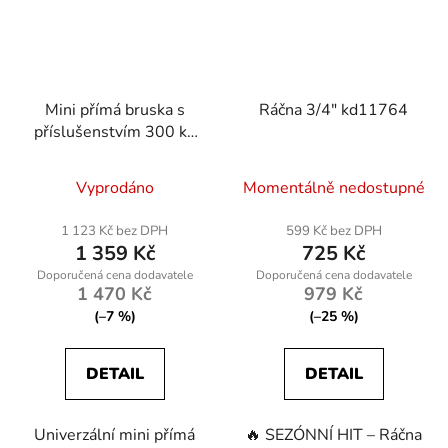
Mini přímá bruska s
Ráčna 3/4" kd11764
příslušenstvím 300 ks
RTSPT0047
Vyprodáno
Momentálně nedostupné
1 123 Kč bez DPH
599 Kč bez DPH
1 359 Kč
725 Kč
1 470 Kč
979 Kč
(–7 %)
(–25 %)
DETAIL
DETAIL
Univerzální mini přímá
🔥 SEZÓNNÍ HIT – Ráčna