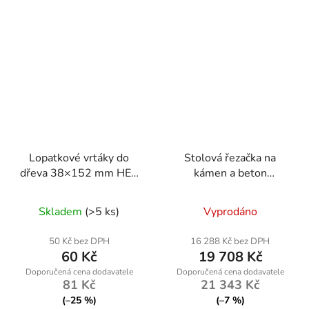
Lopatkové vrtáky do
Stolová řezačka na
dřeva 38×152 mm HEX
kámen a beton
– sada 20 kusů | Geko
Powermat PM-PDB-
3000M
Skladem
(>5 ks)
Vyprodáno
50 Kč bez DPH
16 288 Kč bez DPH
60 Kč
19 708 Kč
81 Kč
21 343 Kč
(–25 %)
(–7 %)