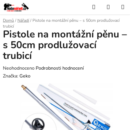
Přejít
Hledat
NÁKUP
na
KOŠÍK
obsah
Domů
/
Nářadí
/
Pistole na montážní pěnu – s 50cm prodlužovací
trubicí
Pistole na montážní pěnu –
s 50cm prodlužovací
trubicí
Průměrné
Neohodnoceno
Podrobnosti hodnocení
hodnocení
Značka:
Geko
produktu
je
0,0
z
5
hvězdiček.