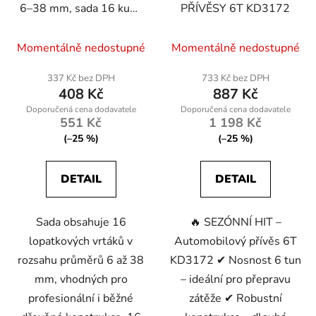
6–38 mm, sada 16 kusů
PŘÍVĚSY 6T KD3172
v pouzdře
Momentálně nedostupné
Momentálně nedostupné
337 Kč bez DPH
733 Kč bez DPH
408 Kč
887 Kč
551 Kč
1 198 Kč
(–25 %)
(–25 %)
DETAIL
DETAIL
Sada obsahuje 16
🔥 SEZÓNNÍ HIT –
lopatkových vrtáků v
Automobilový přívěs 6T
rozsahu průměrů 6 až 38
KD3172 ✔ Nosnost 6 tun
mm, vhodných pro
– ideální pro přepravu
profesionální i běžné
zátěže ✔ Robustní