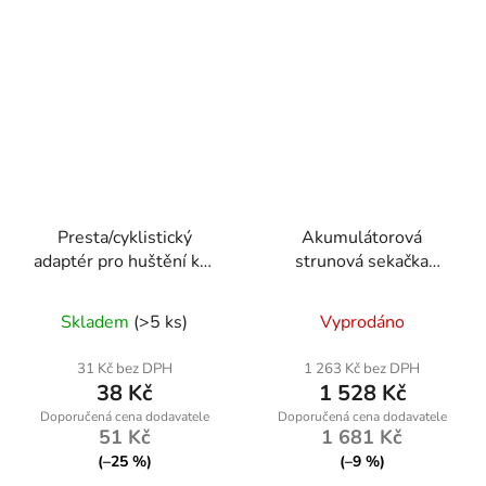
Presta/cyklistický
Akumulátorová
adaptér pro huštění kol
strunová sekačka
– mosazný – Geko
Powermat PM-PKA-
G01272
2AHM-PRO
Skladem
(>5 ks)
Vyprodáno
31 Kč bez DPH
1 263 Kč bez DPH
38 Kč
1 528 Kč
51 Kč
1 681 Kč
(–25 %)
(–9 %)