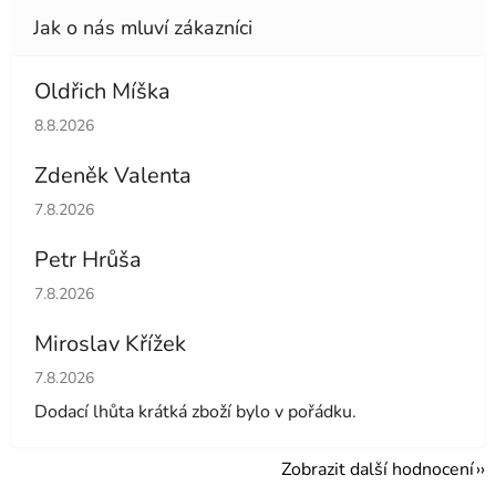
Oldřich Míška
Hodnocení obchodu je 5 z 5 hvězdiček.
8.8.2026
Zdeněk Valenta
Hodnocení obchodu je 5 z 5 hvězdiček.
7.8.2026
Petr Hrůša
Hodnocení obchodu je 5 z 5 hvězdiček.
7.8.2026
Miroslav Křížek
Hodnocení obchodu je 5 z 5 hvězdiček.
7.8.2026
Dodací lhůta krátká zboží bylo v pořádku.
Zobrazit další hodnocení