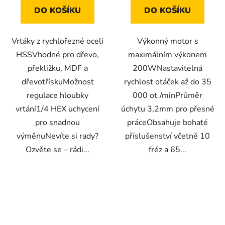
DO KOŠÍKU
DO KOŠÍKU
Vrtáky z rychlořezné oceli
Výkonný motor s
HSSVhodné pro dřevo,
maximálním výkonem
překližku, MDF a
200WNastavitelná
dřevotřískuMožnost
rychlost otáček až do 35
regulace hloubky
000 ot./minPrůměr
vrtání1/4 HEX uchycení
úchytu 3,2mm pro přesné
pro snadnou
práceObsahuje bohaté
výměnuNevíte si rady?
příslušenství včetně 10
Ozvěte se – rádi...
fréz a 65...