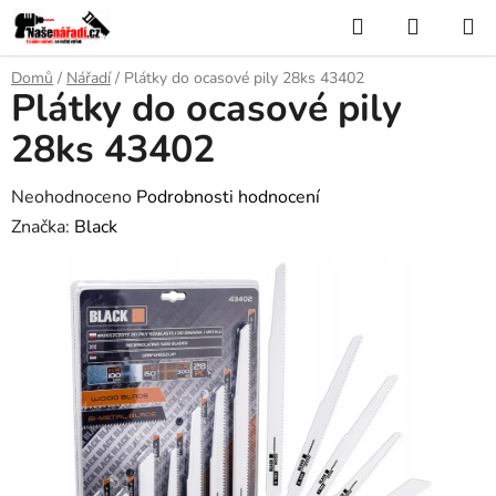
Přejít
Hledat
NÁKUP
na
KOŠÍK
obsah
Domů
/
Nářadí
/
Plátky do ocasové pily 28ks 43402
Plátky do ocasové pily
28ks 43402
Průměrné
Neohodnoceno
Podrobnosti hodnocení
hodnocení
Značka:
Black
produktu
je
0,0
z
5
hvězdiček.