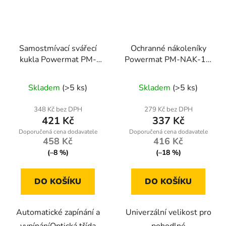
Samostmívací svářecí
Ochranné nákoleníky
kukla Powermat PM-
Powermat PM-NAK-1T,
APS-600T2
voděodolné, univerzální
velikost
Skladem
(>5 ks)
Skladem
(>5 ks)
348 Kč bez DPH
279 Kč bez DPH
421 Kč
337 Kč
458 Kč
416 Kč
(–8 %)
(–18 %)
DO KOŠÍKU
DO KOŠÍKU
Automatické zapínání a
Univerzální velikost pro
vypínáníOptická třída
pohodlné