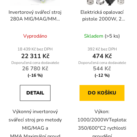
Invertorový svářecí stroj
Elektrická opalovací
280A MIG/MAG/MMA
pistole 2000W, 2
PM-IMGS-300S
rychlosti, 4 trysky
Vyprodáno
Skladem
(>5 ks)
18 439 Kč bez DPH
392 Kč bez DPH
22 311 Kč
474 Kč
26 780 Kč
544 Kč
(–16 %)
(–12 %)
DETAIL
DO KOŠÍKU
Výkonný invertorový
Výkon:
svářecí stroj pro metody
1000/2000WTeplota:
MIG/MAG a
350/600°C2 rychlosti
MMA.Maximální proud
proudění