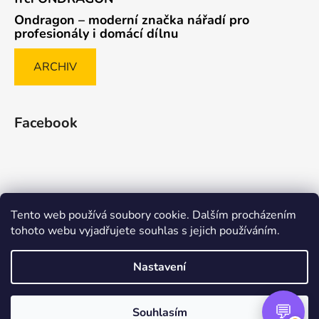
Ondragon – moderní značka nářadí pro
profesionály i domácí dílnu
ARCHIV
Facebook
Tento web používá soubory cookie. Dalším procházením
Způsob ověřování recenzí
tohoto webu vyjadřujete souhlas s jejich používáním.
Nastavení
Vytvořil Shoptet Premium
Souhlasím
Copyright 2026
nasenaradi.cz
. Všechna práva