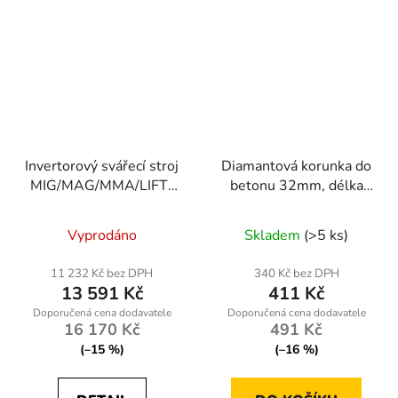
Invertorový svářecí stroj
Diamantová korunka do
MIG/MAG/MMA/LIFT-
betonu 32mm, délka
TIG 230A PM-IMGS-
450mm, závit 1.1/4
230L
UNC
Vyprodáno
Skladem
(>5 ks)
11 232 Kč bez DPH
340 Kč bez DPH
13 591 Kč
411 Kč
16 170 Kč
491 Kč
(–15 %)
(–16 %)