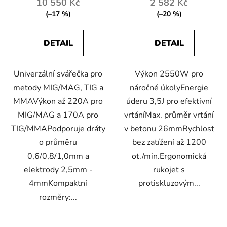
10 550 Kč
2 582 Kč
(–17 %)
(–20 %)
DETAIL
DETAIL
Univerzální svářečka pro
Výkon 2550W pro
metody MIG/MAG, TIG a
náročné úkolyEnergie
MMAVýkon až 220A pro
úderu 3,5J pro efektivní
MIG/MAG a 170A pro
vrtáníMax. průměr vrtání
TIG/MMAPodporuje dráty
v betonu 26mmRychlost
o průměru
bez zatížení až 1200
0,6/0,8/1,0mm a
ot./min.Ergonomická
elektrody 2,5mm -
rukojeť s
4mmKompaktní
protiskluzovým...
rozměry:...