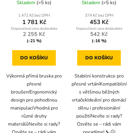
Skladem
(>5 ks)
Skladem
(>5 ks)
1 472 Kč bez DPH
374 Kč bez DPH
1 781 Kč
453 Kč
2 255 Kč
542 Kč
(–21 %)
(–16 %)
DO KOŠÍKU
DO KOŠÍKU
Výkonná přímá bruska pro
Stabilní konstrukce pro
přesné
přesné vrtáníKompatibilní
broušeníErgonomický
s většinou běžných
design pro pohodlnou
vrtačekIdeální pro domácí
manipulaciVhodná pro
dílnu i profesionální
různé druhy
použitíNevíte si rady?
materiálůNevíte si rady?
Ozvěte se – rádi vám
Ozvěte se – rádi vám
poradíme! 📞😊