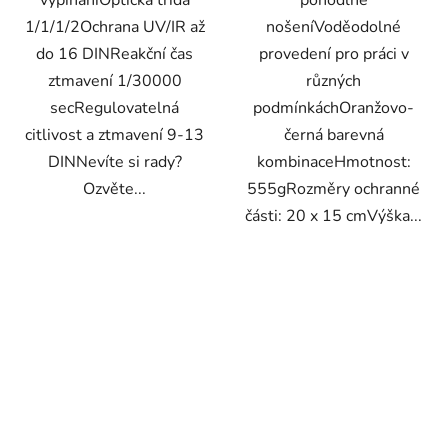
1/1/1/2Ochrana UV/IR až
nošeníVoděodolné
do 16 DINReakční čas
provedení pro práci v
ztmavení 1/30000
různých
secRegulovatelná
podmínkáchOranžovo-
citlivost a ztmavení 9-13
černá barevná
DINNevíte si rady?
kombinaceHmotnost:
Ozvěte...
555gRozměry ochranné
části: 20 x 15 cmVýška...