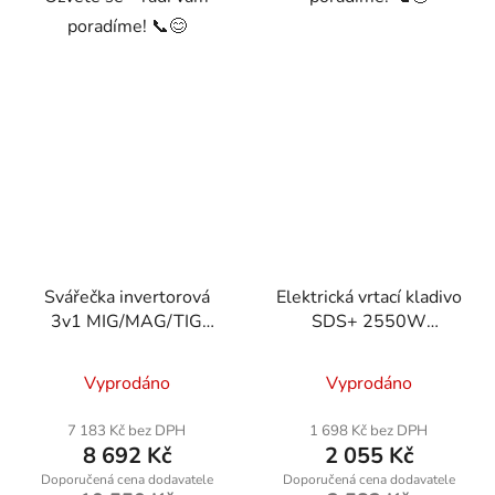
poradíme! 📞😊
Svářečka invertorová
Elektrická vrtací kladivo
3v1 MIG/MAG/TIG
SDS+ 2550W
220A PM-IMG-220T
POWERMAT
Vyprodáno
Vyprodáno
7 183 Kč bez DPH
1 698 Kč bez DPH
8 692 Kč
2 055 Kč