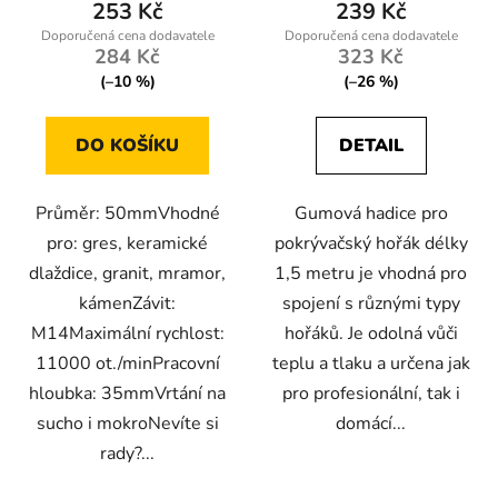
253 Kč
239 Kč
284 Kč
323 Kč
(–10 %)
(–26 %)
DO KOŠÍKU
DETAIL
Průměr: 50mmVhodné
Gumová hadice pro
pro: gres, keramické
pokrývačský hořák délky
dlaždice, granit, mramor,
1,5 metru je vhodná pro
kámenZávit:
spojení s různými typy
M14Maximální rychlost:
hořáků. Je odolná vůči
11000 ot./minPracovní
teplu a tlaku a určena jak
hloubka: 35mmVrtání na
pro profesionální, tak i
sucho i mokroNevíte si
domácí...
rady?...