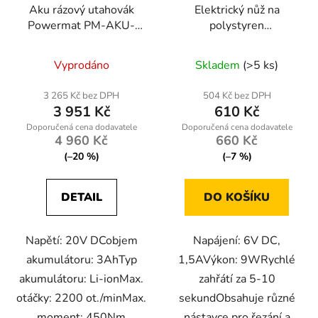
Aku rázový utahovák
Elektrický nůž na
Powermat PM-AKU-
polystyren
20V-3A 3Ah 20V
RTNTDS0160
Vyprodáno
Skladem
(>5 ks)
3 265 Kč bez DPH
504 Kč bez DPH
3 951 Kč
610 Kč
4 960 Kč
660 Kč
(–20 %)
(–7 %)
DETAIL
DO KOŠÍKU
Napětí: 20V DCobjem
Napájení: 6V DC,
akumulátoru: 3AhTyp
1,5AVýkon: 9WRychlé
akumulátoru: Li-ionMax.
zahřátí za 5-10
otáčky: 2200 ot./minMax.
sekundObsahuje různé
moment: 450Nm
nástavce pro řezání a