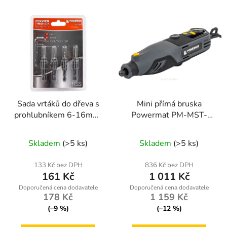
Sada vrtáků do dřeva s
Mini přímá bruska
prohlubníkem 6-16mm,
Powermat PM-MST-
5 ks
200T
Skladem
(>5 ks)
Skladem
(>5 ks)
133 Kč bez DPH
836 Kč bez DPH
161 Kč
1 011 Kč
178 Kč
1 159 Kč
(–9 %)
(–12 %)