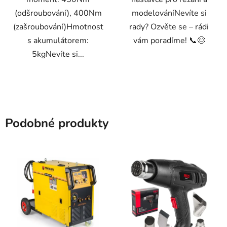
(odšroubování), 400Nm
modelováníNevíte si
(zašroubování)Hmotnost
rady? Ozvěte se – rádi
s akumulátorem:
vám poradíme! 📞😊
5kgNevíte si...
Podobné produkty