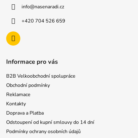
a
info
@
nasenaradi.cz
t
í
+420 704 526 659
Informace pro vás
B2B Velkoobchodní spolupráce
Obchodní podmínky
Reklamace
Kontakty
Doprava a Platba
Odstoupení od kupní smlouvy do 14 dní
Podmínky ochrany osobních údajů