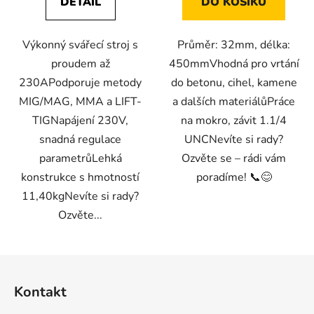
DETAIL
DO KOŠÍKU
Výkonný svářecí stroj s
Průměr: 32mm, délka:
proudem až
450mmVhodná pro vrtání
230APodporuje metody
do betonu, cihel, kamene
MIG/MAG, MMA a LIFT-
a dalších materiálůPráce
TIGNapájení 230V,
na mokro, závit 1.1/4
snadná regulace
UNCNevíte si rady?
parametrůLehká
Ozvěte se – rádi vám
konstrukce s hmotností
poradíme! 📞😊
11,40kgNevíte si rady?
Ozvěte...
Z
á
Kontakt
p