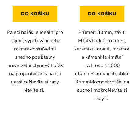
5
hvězdiček.
DO KOŠÍKU
DO KOŠÍKU
Pájecí hořák je ideální pro
Průměr: 30mm, závit:
pájení, vypalování nebo
M14Vhodná pro gres,
rozmrazováníVelmi
keramiku, granit, mramor
snadno použitelný
a kámenMaximální
univerzální plynový hořák
rychlost: 11000
na propanbutan s hadicí
ot./minPracovní hloubka:
na válceNevíte si rady
35mmMožnost vrtání na
Nevíte si...
sucho i mokroNevíte si
rady?...