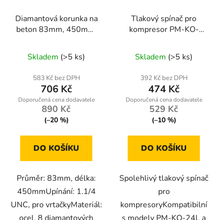
Diamantová korunka na
Tlakový spínač pro
beton 83mm, 450mm,
kompresor PM-KO-
1.1/4 UNC
24L-50L-WY
Skladem
(>5 ks)
Skladem
(>5 ks)
583 Kč bez DPH
392 Kč bez DPH
706 Kč
474 Kč
890 Kč
529 Kč
(–20 %)
(–10 %)
DO KOŠÍKU
DO KOŠÍKU
Průměr: 83mm, délka:
Spolehlivý tlakový spínač
450mmUpínání: 1.1/4
pro
UNC, pro vrtačkyMateriál:
kompresoryKompatibilní
ocel, 8 diamantových
s modely PM-KO-24L a