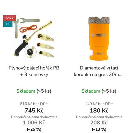
AKCE
TIP
Plynový pájecí hořák PB
Diamantová vrtací
+ 3 koncovky
korunka na gres 30mm,
závit M14
Průměrné
Skladem
(>5 ks)
Skladem
(>5 ks)
hodnocení
produktu
616 Kč bez DPH
149 Kč bez DPH
745 Kč
180 Kč
je
5,0
1 006 Kč
208 Kč
z
(–25 %)
(–13 %)