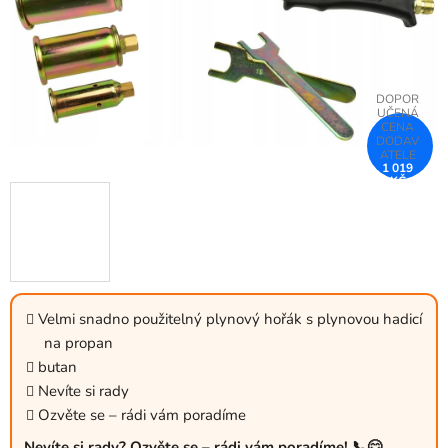
1 019
KČ
–25 %
Velmi snadno použitelný plynový hořák s plynovou hadicí
na propan
butan
Nevíte si rady
Ozvěte se – rádi vám poradíme
Nevíte si rady? Ozvěte se – rádi vám poradíme! 📞😊