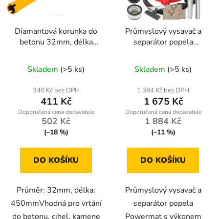
Diamantová korunka do
Průmyslový vysavač a
betonu 32mm, délka
separátor popela
450mm, závit 1.1/4
2000W Powermat
UNC
RTESP0077
Skladem
(>5 ks)
Skladem
(>5 ks)
340 Kč bez DPH
1 384 Kč bez DPH
411 Kč
1 675 Kč
502 Kč
1 884 Kč
(–18 %)
(–11 %)
DO KOŠÍKU
DO KOŠÍKU
Průměr: 32mm, délka:
Průmyslový vysavač a
450mmVhodná pro vrtání
separátor popela
do betonu, cihel, kamene
Powermat s výkonem