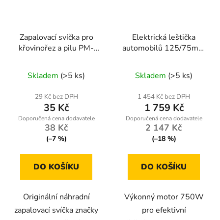
Zapalovací svíčka pro
Elektrická leštička
křovinořez a pilu PM-
automobilů 125/75mm
KS-600T-SA
PM-PS-750T
Skladem
(>5 ks)
Skladem
(>5 ks)
29 Kč bez DPH
1 454 Kč bez DPH
35 Kč
1 759 Kč
38 Kč
2 147 Kč
(–7 %)
(–18 %)
DO KOŠÍKU
DO KOŠÍKU
Originální náhradní
Výkonný motor 750W
zapalovací svíčka značky
pro efektivní