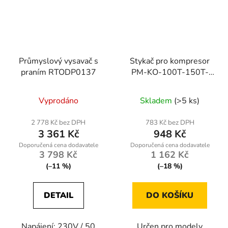
Průmyslový vysavač s
Stykač pro kompresor
praním RTODP0137
PM-KO-100T-150T-
200T-400V
Vyprodáno
Skladem
(>5 ks)
2 778 Kč bez DPH
783 Kč bez DPH
3 361 Kč
948 Kč
3 798 Kč
1 162 Kč
(–11 %)
(–18 %)
DETAIL
DO KOŠÍKU
Napájení: 230V / 50
Určen pro modely