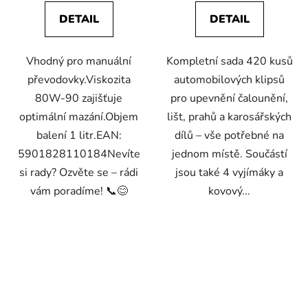
DETAIL
DETAIL
Vhodný pro manuální
Kompletní sada 420 kusů
převodovky.Viskozita
automobilových klipsů
80W-90 zajišťuje
pro upevnění čalounění,
optimální mazání.Objem
lišt, prahů a karosářských
balení 1 litr.EAN:
dílů – vše potřebné na
5901828110184Nevíte
jednom místě. Součástí
si rady? Ozvěte se – rádi
jsou také 4 vyjímáky a
vám poradíme! 📞😊
kovový...