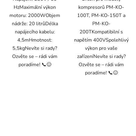
HzMaximální výkon
kompresorů PM-KO-
motoru: 2000WObjem
100T, PM-KO-150T a
nádrže: 20 litrůDélka
PM-KO-
napájecího kabelu:
200TKompatibilní s
4,5mHmotnost:
napětím 400VSpolehlivý
5,5kgNevíte si rady?
výkon pro vaše
Ozvěte se – rádi vám
zařízeníNevíte si rady?
poradíme! 📞😊
Ozvěte se – rádi vám
poradíme! 📞😊