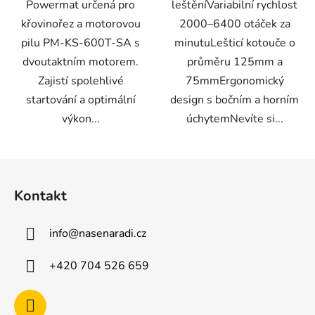
Powermat určená pro
leštěníVariabilní rychlost
křovinořez a motorovou
2000–6400 otáček za
pilu PM-KS-600T-SA s
minutuLešticí kotouče o
dvoutaktním motorem.
průměru 125mm a
Zajistí spolehlivé
75mmErgonomický
startování a optimální
design s bočním a horním
výkon...
úchytemNevíte si...
Z
á
Kontakt
p
a
info
@
nasenaradi.cz
t
í
+420 704 526 659