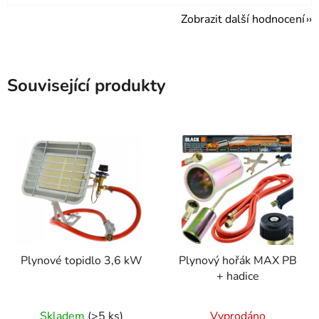
Zobrazit další hodnocení
Související produkty
Plynové topidlo 3,6 kW
Plynový hořák MAX PB
+ hadice
Průměrné
Průměrné
Skladem
(>5 ks)
Vyprodáno