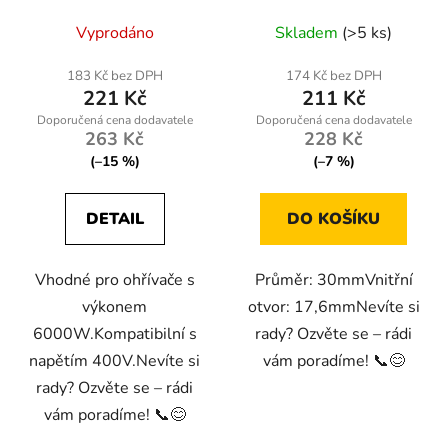
Vyprodáno
Skladem
(>5 ks)
183 Kč bez DPH
174 Kč bez DPH
221 Kč
211 Kč
263 Kč
228 Kč
(–15 %)
(–7 %)
DETAIL
DO KOŠÍKU
Vhodné pro ohřívače s
Průměr: 30mmVnitřní
výkonem
otvor: 17,6mmNevíte si
6000W.Kompatibilní s
rady? Ozvěte se – rádi
napětím 400V.Nevíte si
vám poradíme! 📞😊
rady? Ozvěte se – rádi
vám poradíme! 📞😊