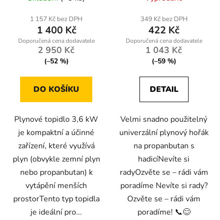
hodnocení
hodnocení
produktu
produktu
1 157 Kč bez DPH
349 Kč bez DPH
1 400 Kč
422 Kč
je
je
2,5
3,7
2 950 Kč
1 043 Kč
z
z
(–52 %)
(–59 %)
5
5
hvězdiček.
hvězdiček.
DO KOŠÍKU
DETAIL
Plynové topidlo 3,6 kW
Velmi snadno použitelný
je kompaktní a účinné
univerzální plynový hořák
zařízení, které využívá
na propanbutan s
plyn (obvykle zemní plyn
hadicíNevíte si
nebo propanbutan) k
radyOzvěte se – rádi vám
vytápění menších
poradíme Nevíte si rady?
prostorTento typ topidla
Ozvěte se – rádi vám
je ideální pro...
poradíme! 📞😊