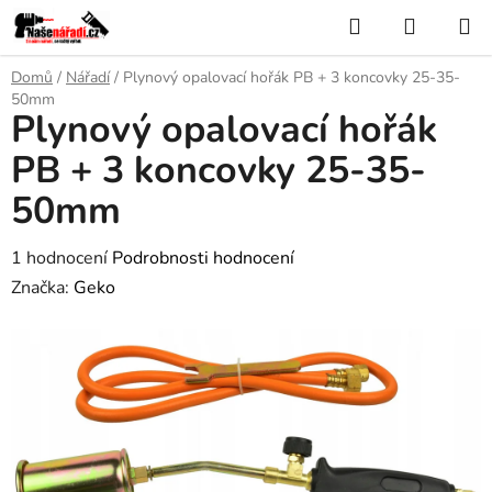
Přejít
Hledat
NÁKUP
na
KOŠÍK
obsah
Domů
/
Nářadí
/
Plynový opalovací hořák PB + 3 koncovky 25-35-
50mm
Plynový opalovací hořák
PB + 3 koncovky 25-35-
50mm
Průměrné
1 hodnocení
Podrobnosti hodnocení
hodnocení
Značka:
Geko
produktu
je
3,0
z
5
hvězdiček.