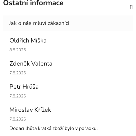
Ostatní informace
Oldřich Míška
Hodnocení obchodu je 5 z 5 hvězdiček.
8.8.2026
Zdeněk Valenta
Hodnocení obchodu je 5 z 5 hvězdiček.
7.8.2026
Petr Hrůša
Hodnocení obchodu je 5 z 5 hvězdiček.
7.8.2026
Miroslav Křížek
Hodnocení obchodu je 5 z 5 hvězdiček.
7.8.2026
Dodací lhůta krátká zboží bylo v pořádku.