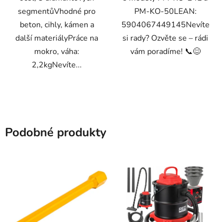
segmentůVhodné pro
PM-KO-50LEAN:
beton, cihly, kámen a
5904067449145Nevíte
další materiályPráce na
si rady? Ozvěte se – rádi
mokro, váha:
vám poradíme! 📞😊
2,2kgNevíte...
Podobné produkty