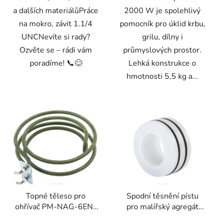
a dalších materiálůPráce
2000 W je spolehlivý
na mokro, závit 1.1/4
pomocník pro úklid krbu,
UNCNevíte si rady?
grilu, dílny i
Ozvěte se – rádi vám
průmyslových prostor.
poradíme! 📞😊
Lehká konstrukce o
hmotnosti 5,5 kg a...
Topné těleso pro
Spodní těsnění pístu
ohřívač PM-NAG-6EN-
pro malířský agregát
GRA
PM-PDM-1200-UDT