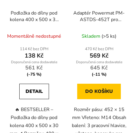
Podložka do dílny pod
Adaptér Powermat PM-
kolena 400 x 500 x 30
ASTDS-452T pro
mm KD10632
pásovou brusku
Momentálně nedostupné
Skladem
(>5 ks)
114 Kč bez DPH
470 Kč bez DPH
138 Kč
569 Kč
561 Kč
645 Kč
(–75 %)
(–11 %)
DETAIL
DO KOŠÍKU
🔥 BESTSELLER –
Rozměr pásu: 452 × 15
Podložka do dílny pod
mm Vřeteno: M14 Obsah
kolena 400 x 500 x 30
balení: 3 pracovní hlavice,