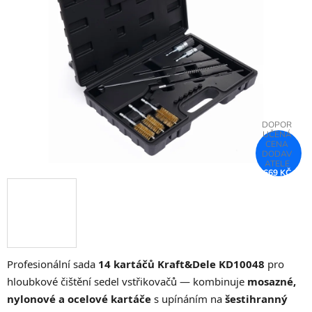
5
hvězdiček.
669 KČ
–26 %
Profesionální sada
14 kartáčů Kraft&Dele KD10048
pro
hloubkové čištění sedel vstřikovačů — kombinuje
mosazné,
nylonové a ocelové kartáče
s upínáním na
šestihranný