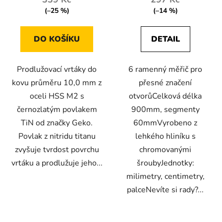
(–25 %)
(–14 %)
DO KOŠÍKU
DETAIL
Prodlužovací vrtáky do
6 ramenný měřič pro
kovu průměru 10,0 mm z
přesné značení
oceli HSS M2 s
otvorůCelková délka
černozlatým povlakem
900mm, segmenty
TiN od značky Geko.
60mmVyrobeno z
Povlak z nitridu titanu
lehkého hliníku s
zvyšuje tvrdost povrchu
chromovanými
vrtáku a prodlužuje jeho...
šroubyJednotky:
milimetry, centimetry,
palceNevíte si rady?...