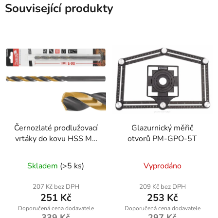
Související produkty
Černozlaté prodlužovací
Glazurnický měřič
vrtáky do kovu HSS M2
otvorů PM-GPO-5T
10,0 mm (1/50/200) –
Geko
Skladem
(>5 ks)
Vyprodáno
207 Kč bez DPH
209 Kč bez DPH
251 Kč
253 Kč
339 Kč
297 Kč