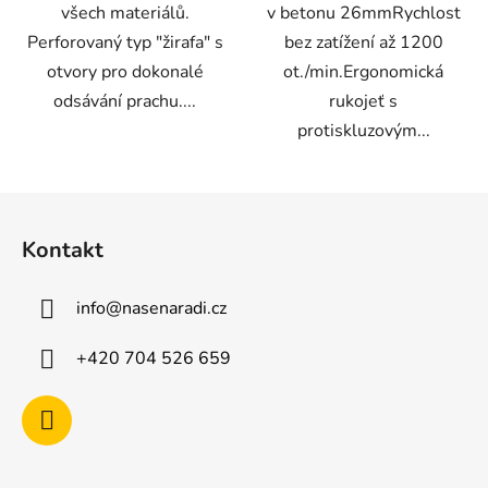
všech materiálů.
v betonu 26mmRychlost
Perforovaný typ "žirafa" s
bez zatížení až 1200
otvory pro dokonalé
ot./min.Ergonomická
odsávání prachu....
rukojeť s
protiskluzovým...
Z
á
Kontakt
p
a
info
@
nasenaradi.cz
t
í
+420 704 526 659