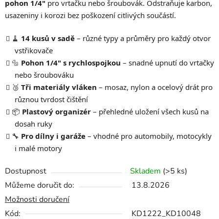
pohon 1/4"
pro vrtačku nebo šroubovák. Odstraňuje karbon,
usazeniny i korozi bez poškození citlivých součástí.
🧹
14 kusů v sadě
– různé typy a průměry pro každý otvor
vstřikovače
🔩
Pohon 1/4" s rychlospojkou
– snadné upnutí do vrtačky
nebo šroubováku
🥉
Tři materiály vláken
– mosaz, nylon a ocelový drát pro
různou tvrdost čištění
📦
Plastový organizér
– přehledné uložení všech kusů na
dosah ruky
🔧
Pro dílny i garáže
– vhodné pro automobily, motocykly
i malé motory
Dostupnost
Skladem
(>5 ks)
Můžeme doručit do:
13.8.2026
Možnosti doručení
Kód:
KD1222_KD10048