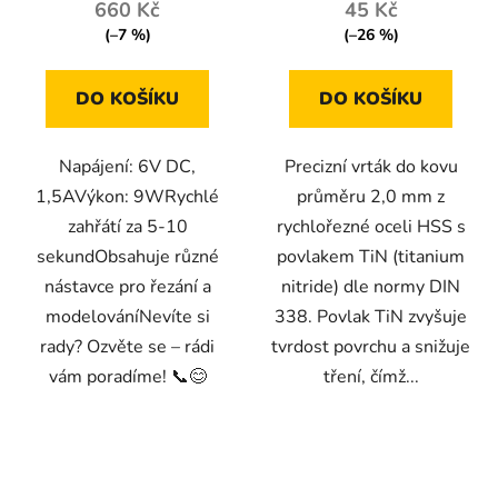
660 Kč
45 Kč
(–7 %)
(–26 %)
DO KOŠÍKU
DO KOŠÍKU
Napájení: 6V DC,
Precizní vrták do kovu
1,5AVýkon: 9WRychlé
průměru 2,0 mm z
zahřátí za 5-10
rychlořezné oceli HSS s
sekundObsahuje různé
povlakem TiN (titanium
nástavce pro řezání a
nitride) dle normy DIN
modelováníNevíte si
338. Povlak TiN zvyšuje
rady? Ozvěte se – rádi
tvrdost povrchu a snižuje
vám poradíme! 📞😊
tření, čímž...