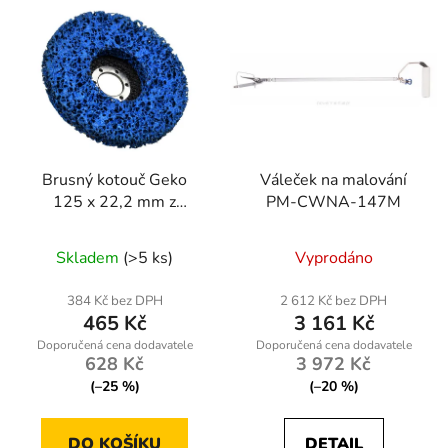
Brusný kotouč Geko
Váleček na malování
125 x 22,2 mm z
PM-CWNA-147M
netkané textilie na kov -
profesionální kvalita pro
Skladem
(>5 ks)
Vyprodáno
brušení a čištění
384 Kč bez DPH
2 612 Kč bez DPH
465 Kč
3 161 Kč
628 Kč
3 972 Kč
(–25 %)
(–20 %)
DO KOŠÍKU
DETAIL