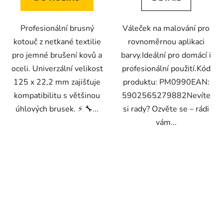
Profesionální brusný
Váleček na malování pro
kotouč z netkané textilie
rovnoměrnou aplikaci
pro jemné brušení kovů a
barvy.Ideální pro domácí i
oceli. Univerzální velikost
profesionální použití.Kód
125 x 22,2 mm zajišťuje
produktu: PM0990EAN:
kompatibilitu s většinou
5902565279882Nevíte
úhlových brusek. ⚡ 🔧...
si rady? Ozvěte se – rádi
vám...