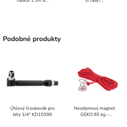
hadice 1,5m a...
si rady?...
Podobné produkty
Úhlový šroubovák pro
Neodymový magnet
bity 1/4" KD10396
GEKO 85 kg –
kompletní sada s 20m