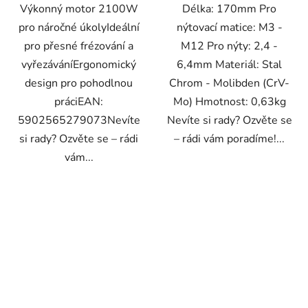
Výkonný motor 2100W
Délka: 170mm Pro
pro náročné úkolyIdeální
nýtovací matice: M3 -
pro přesné frézování a
M12 Pro nýty: 2,4 -
vyřezáváníErgonomický
6,4mm Materiál: Stal
design pro pohodlnou
Chrom - Molibden (CrV-
práciEAN:
Mo) Hmotnost: 0,63kg
5902565279073Nevíte
Nevíte si rady? Ozvěte se
si rady? Ozvěte se – rádi
– rádi vám poradíme!...
vám...