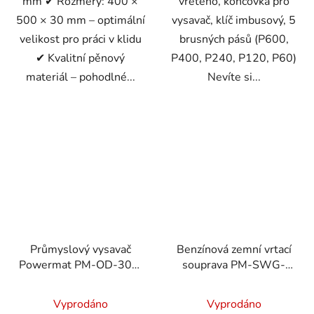
mm ✔ Rozměry: 400 ×
vřeteno, koncovka pro
500 × 30 mm – optimální
vysavač, klíč imbusový, 5
velikost pro práci v klidu
brusných pásů (P600,
✔ Kvalitní pěnový
P400, P240, P120, P60)
materiál – pohodlné...
Nevíte si...
Průmyslový vysavač
Benzínová zemní vrtací
Powermat PM-OD-30M
souprava PM-SWG-
FC 1600W
600-3W 6 HP + 3
suché/mokré s
vrtáky
Vyprodáno
Vyprodáno
mechanickým oklepem