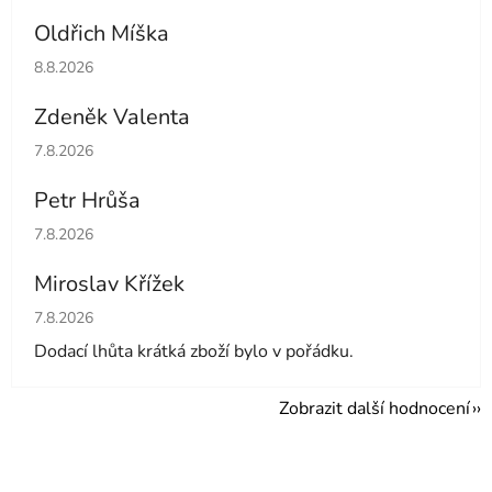
Oldřich Míška
Hodnocení obchodu je 5 z 5 hvězdiček.
8.8.2026
Zdeněk Valenta
Hodnocení obchodu je 5 z 5 hvězdiček.
7.8.2026
Petr Hrůša
Hodnocení obchodu je 5 z 5 hvězdiček.
7.8.2026
Miroslav Křížek
Hodnocení obchodu je 5 z 5 hvězdiček.
7.8.2026
Dodací lhůta krátká zboží bylo v pořádku.
Zobrazit další hodnocení