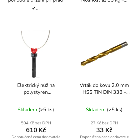
pohodlné držení při práci
Nosnost až 85 kg –...
✔...
Elektrický nůž na
Vrták do kovu 2,0 mm
polystyren
HSS TiN DIN 338 –
RTNTDS0160
Geko
Skladem
(>5 ks)
Skladem
(>5 ks)
504 Kč bez DPH
27 Kč bez DPH
610 Kč
33 Kč