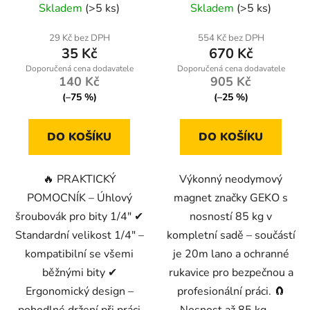
lanem a rukavicemi
Skladem
(>5 ks)
Skladem
(>5 ks)
29 Kč bez DPH
554 Kč bez DPH
35 Kč
670 Kč
140 Kč
905 Kč
(–75 %)
(–25 %)
DO KOŠÍKU
DO KOŠÍKU
🔥 PRAKTICKÝ
Výkonný neodymový
POMOCNÍK – Úhlový
magnet značky GEKO s
šroubovák pro bity 1/4" ✔
nosností 85 kg v
Standardní velikost 1/4" –
kompletní sadě – součástí
kompatibilní se všemi
je 20m lano a ochranné
běžnými bity ✔
rukavice pro bezpečnou a
Ergonomický design –
profesionální práci. 🧲