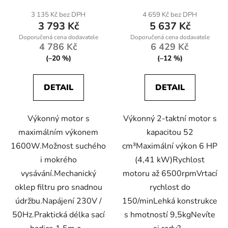
3 135 Kč bez DPH
4 659 Kč bez DPH
3 793 Kč
5 637 Kč
4 786 Kč
6 429 Kč
(–20 %)
(–12 %)
DETAIL
DETAIL
Výkonný motor s
Výkonný 2-taktní motor s
maximálním výkonem
kapacitou 52
1600W.Možnost suchého
cm³Maximální výkon 6 HP
i mokrého
(4,41 kW)Rychlost
vysávání.Mechanický
motoru až 6500rpmVrtací
oklep filtru pro snadnou
rychlost do
údržbu.Napájení 230V /
150/minLehká konstrukce
50Hz.Praktická délka sací
s hmotností 9,5kgNevíte