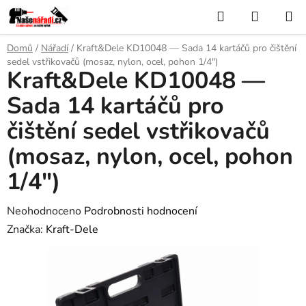
Přejít
Hledat
NÁKUP
na
KOŠÍK
obsah
Domů
/
Nářadí
/
Kraft&Dele KD10048 — Sada 14 kartáčů pro čištění
sedel vstřikovačů (mosaz, nylon, ocel, pohon 1/4")
Kraft&Dele KD10048 —
Sada 14 kartáčů pro
čištění sedel vstřikovačů
(mosaz, nylon, ocel, pohon
1/4")
Průměrné
Neohodnoceno
Podrobnosti hodnocení
hodnocení
Značka:
Kraft-Dele
produktu
je
0,0
z