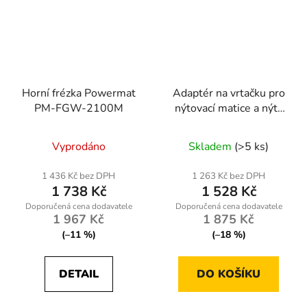
Horní frézka Powermat
Adaptér na vrtačku pro
PM-FGW-2100M
nýtovací matice a nýty
PM-NIA-13T 3v1
Vyprodáno
Skladem
(>5 ks)
1 436 Kč bez DPH
1 263 Kč bez DPH
1 738 Kč
1 528 Kč
1 967 Kč
1 875 Kč
(–11 %)
(–18 %)
DETAIL
DO KOŠÍKU