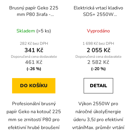
Brusný papír Geko 225
Elektrická vrtací kladivo
mm P80 žirafa -
SDS+ 2550W
profesionální
POWERMAT
perforovaný kotouč pro
Skladem
(>5 ks)
Vyprodáno
hrubé broušení (50 ks)
282 Kč bez DPH
1 698 Kč bez DPH
341 Kč
2 055 Kč
461 Kč
2 582 Kč
(–26 %)
(–20 %)
DO KOŠÍKU
DETAIL
Profesionální brusný
Výkon 2550W pro
papír Geko na kotouč 225
náročné úkolyEnergie
mm se zrnitostí P80 pro
úderu 3,5J pro efektivní
efektivní hrubé broušení
vrtáníMax. průměr vrtání