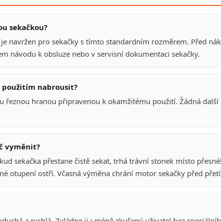
mou sekačkou?
je navržen pro sekačky s tímto standardním rozměrem. Před n
em návodu k obsluze nebo v servisní dokumentaci sekačky.
použitím nabrousit?
u řeznou hranou připravenou k okamžitému použití. Žádná další p
uč vyměnit?
ud sekačka přestane čistě sekat, trhá trávní stonek místo přesné
rné otupení ostří. Včasná výměna chrání motor sekačky před přet
duchá a rychlá. Zvládne ji i méně zkušený uživatel bez speciálníh