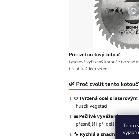
Precizní ocelový kotouč
Laserově vyřezaný kotouč z tvrzené oc
řez při každém sečení.
🌿 Proč zvolit tento kotouč
⚙️ Tvrzená ocel s laserový
hustší vegetaci.
⚖️ Pečlivé vyvážení
– symetri
přesnější i při delším provozu
Tento 
vyjadřu
🔧 Rychlá a snadná výměna