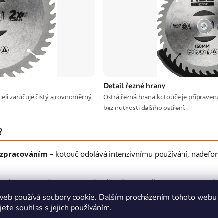
Detail řezné hrany
eli zaručuje čistý a rovnoměrný
Ostrá řezná hrana kotouče je připravena
bez nutnosti dalšího ostření.
?
m zpracováním
– kotouč odolává intenzivnímu používání, nadeform
cký design snižuje vibrace přenášené na sekačku i obsluhu, sekání
.
web používá soubory cookie. Dalším procházením tohoto webu
jete souhlas s jejich používáním.
– standardní uchycení umožňuje výměnu bez speciálních nástrojů