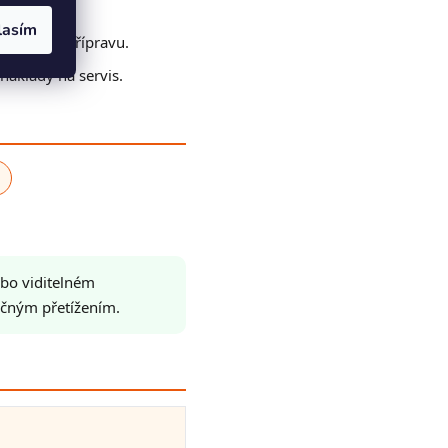
lasím
tření ani přípravu.
náklady na servis.
bo viditelném
tečným přetížením.