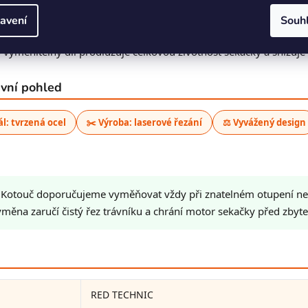
avení
Souh
 po vybalení
– ostrá řezná hrana nevyžaduje žádné dodatečné os
 vyměnitelný díl prodlužuje celkovou životnost sekačky a snižuje 
rvní pohled
ál: tvrzená ocel
✂️ Výroba: laserové řezání
⚖️ Vyvážený design
Kotouč doporučujeme vyměňovat vždy při znatelném otupení ne
ýměna zaručí čistý řez trávníku a chrání motor sekačky před zby
RED TECHNIC