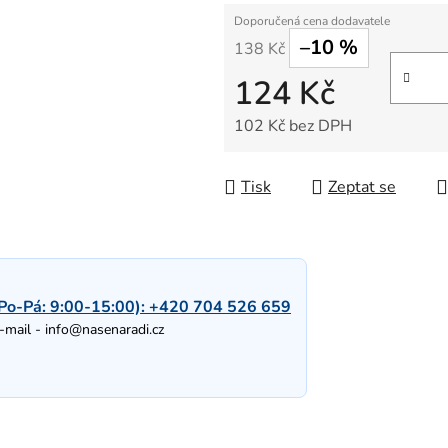
–10 %
138 Kč
124 Kč
102 Kč bez DPH
Měrná cena:
Tisk
Zeptat se
Po-Pá: 9:00-15:00):
+420 704 526 659
-mail -
info@nasenaradi.cz