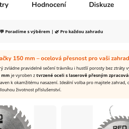
try
Hodnocení
Diskuze
 💬 Poradíme s výběrem | 🌿 Pro každou zahradu
ačky 150 mm – ocelová přesnost pro vaši zahra
rý zvládne pravidelné sečení trávníku i hustší porosty bez ztráty
0 mm
je vyroben z
tvrzené oceli s laserově přesným zpracov
raven k okamžitému nasazení. Ideální volba pro majitele zahrad, 
dlouhou životnost příslušenství.