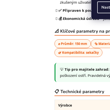
zkušeným uživatelům.
Nast
✅ Připraven k použití ihned
💰 Ekonomická údržba
– jako
📐 Klíčové parametry na p
⌀ Průměr: 150 mm
🔩 Materi
🌿 Kompatibilita: sekačky
💡
Tip pro majitele zahrad:
poškození ostří. Pravidelná v
📋 Technické parametry
Výrobce