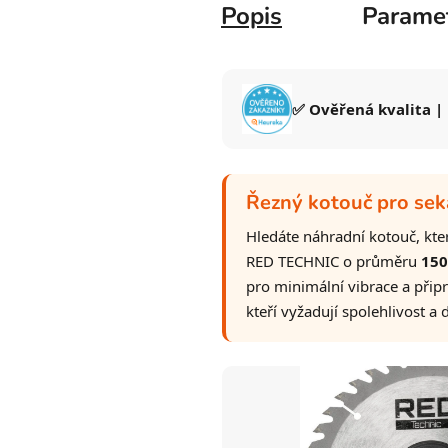
Popis
Parame
✅ Ověřená kvalita |
Řezný kotouč pro sek
Hledáte náhradní kotouč, kte
RED TECHNIC o průměru
15
pro minimální vibrace a přip
kteří vyžadují spolehlivost a 