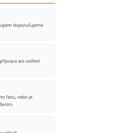
ákupem doporučujeme
říprava ani ostření
ho řezu, nebo je
ížením.
o nářadí.