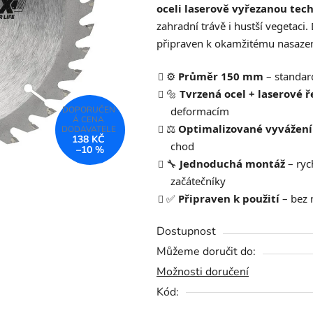
oceli laserově vyřezanou tech
0,0
zahradní trávě i hustší vegetaci
z
připraven k okamžitému nasazení
5
hvězdiček.
⚙️
Průměr 150 mm
– standar
🔩
Tvrzená ocel + laserové ř
deformacím
⚖️
Optimalizované vyvážení
138 KČ
chod
–10 %
🔧
Jednoduchá montáž
– ryc
začátečníky
✅
Připraven k použití
– bez 
Dostupnost
Můžeme doručit do:
Možnosti doručení
Kód: