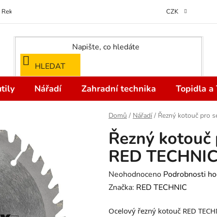
Reklamace
Kontakty
Doprava a Platba
Odstoupení od kupní
CZK
HLEDAT
tily
Nářadí
Zahradní technika
Topidla a
Domů
/
Nářadí
/
Řezný kotouč pro
Řezný kotouč
RED TECHNIC
Průměrné
Neohodnoceno
Podrobnosti ho
hodnocení
Značka:
RED TECHNIC
produktu
Ocelový řezný kotouč RED TEC
je