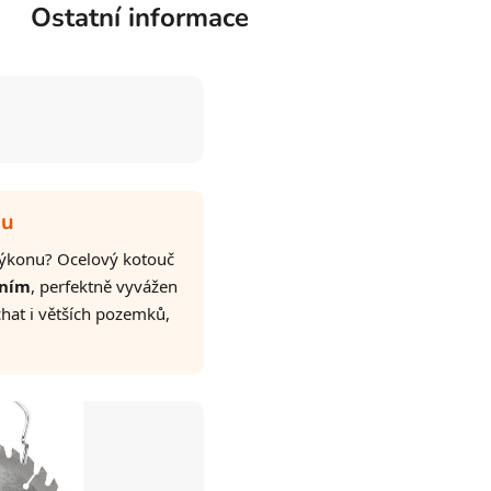
Ostatní informace
du
 výkonu? Ocelový kotouč
áním
, perfektně vyvážen
chat i větších pozemků,