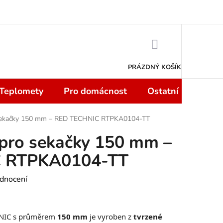
 smlouvy do 14 dní
Podmínky ochrany osobních údajů
Moje objedn
NÁKUPNÍ
KOŠÍK
PRÁZDNÝ KOŠÍK
 Teplomety
Pro domácnost
Ostatní
Sport
 sekačky 150 mm – RED TECHNIC RTPKA0104-TT
 pro sekačky 150 mm –
 RTPKA0104-TT
dnocení
HNIC s průměrem
150 mm
je vyroben z
tvrzené