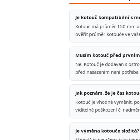
Je kotouč kompatibilní s 
Kotouč má průměr 150 mm a 
ověřit průměr kotouče ve vaš
Musím kotouč před prvním 
Ne. Kotouč je dodáván s ostro
před nasazením není potřeba.
Jak poznám, že je čas koto
Kotouč je vhodné vyměnit, pok
viditelné poškození či nadmě
Je výměna kotouče složitá?
Montáž je navržena jako jedno