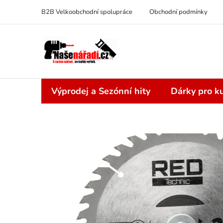
Přejít
B2B Velkoobchodní spolupráce
Obchodní podmínky
na
obsah
Výprodej a Sezónní hity
Dárky pro ku