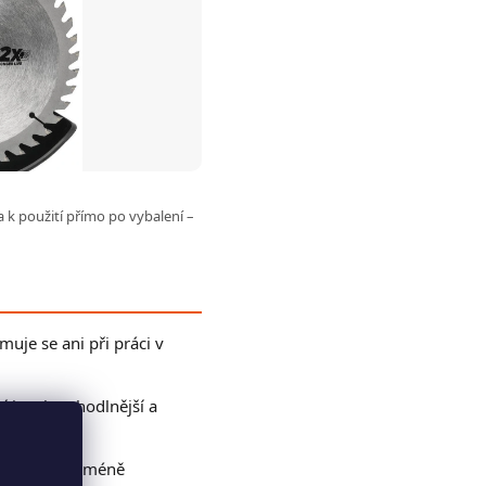
 k použití přímo po vybalení –
uje se ani při práci v
 je tak pohodlnější a
; hodí se i méně