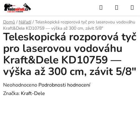
Přejít
Hledat
NÁKUP
na
KOŠÍK
obsah
Domů
/
Nářadí
/
Teleskopická rozporová tyč pro laserovou vodováhu
Kraft&Dele KD10759 — výška až 300 cm, závit 5/8"
Teleskopická rozporová tyč
pro laserovou vodováhu
Kraft&Dele KD10759 —
výška až 300 cm, závit 5/8"
Průměrné
Neohodnoceno
Podrobnosti hodnocení
hodnocení
Značka:
Kraft-Dele
produktu
je
0,0
z
5