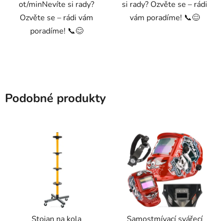
ot/minNevíte si rady?
si rady? Ozvěte se – rádi
Ozvěte se – rádi vám
vám poradíme! 📞😊
poradíme! 📞😊
Podobné produkty
Stojan na kola
Samostmívací svářecí