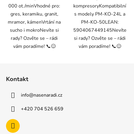
000 ot./minVhodné pro:
kompresoryKompatibilní
gres, keramiku, granit,
s modely PM-KO-24L a
mramor, kámenVrtání na
PM-KO-50LEAN:
sucho i mokroNevíte si
5904067449145Nevíte
rady? Ozvěte se – rádi
si rady? Ozvěte se – rádi
vám poradíme! 📞😊
vám poradíme! 📞😊
Z
á
Kontakt
p
a
info
@
nasenaradi.cz
t
í
+420 704 526 659