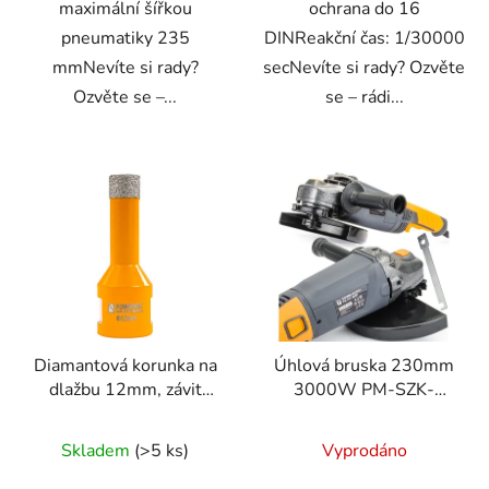
maximální šířkou
ochrana do 16
pneumatiky 235
DINReakční čas: 1/30000
mmNevíte si rady?
secNevíte si rady? Ozvěte
Ozvěte se –...
se – rádi...
Diamantová korunka na
Úhlová bruska 230mm
dlažbu 12mm, závit
3000W PM-SZK-
M14
3000T
Skladem
(>5 ks)
Vyprodáno