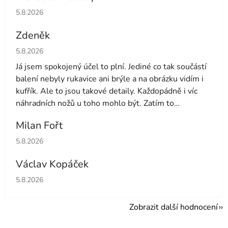
Hodnocení obchodu je 5 z 5 hvězdiček.
5.8.2026
Zdeněk
Hodnocení obchodu je 4 z 5 hvězdiček.
5.8.2026
Já jsem spokojený účel to plní. Jediné co tak součástí
balení nebyly rukavice ani brýle a na obrázku vidím i
kufřík. Ale to jsou takové detaily. Každopádně i víc
náhradních nožů u toho mohlo být. Zatím to
používám druhý den tak uvidíme dále
Milan Fořt
Hodnocení obchodu je 5 z 5 hvězdiček.
5.8.2026
Václav Kopáček
Hodnocení obchodu je 5 z 5 hvězdiček.
5.8.2026
Zobrazit další hodnocení