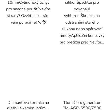
10mmCylindrický úchyt
silikonŠpachtle pro
pro snadné použitíNevíte
dokonalé
si rady? Ozvěte se – rádi
vyhlazeníŠkrabka na
vám poradíme! 📞😊
odstranění starého
silikonu nebo spárovací
hmotyAplikační koncovky
pro precizní práciNevíte...
Diamantová korunka na
Tlumič pro generátor
dlažbu a kámen, průměr
PM-AGR-6500/7500