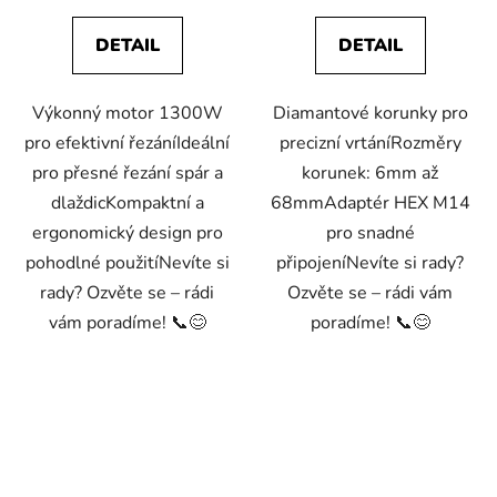
DETAIL
DETAIL
Výkonný motor 1300W
Diamantové korunky pro
pro efektivní řezáníIdeální
precizní vrtáníRozměry
pro přesné řezání spár a
korunek: 6mm až
dlaždicKompaktní a
68mmAdaptér HEX M14
ergonomický design pro
pro snadné
pohodlné použitíNevíte si
připojeníNevíte si rady?
rady? Ozvěte se – rádi
Ozvěte se – rádi vám
vám poradíme! 📞😊
poradíme! 📞😊