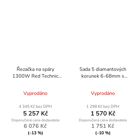
Řezačka na spáry
Sada 5 diamantových
1300W Red Technic
korunek 6-68mm s
RTPDG0009
adaptérem HEX M14
Vyprodáno
Vyprodáno
4 345 Kč bez DPH
1 298 Kč bez DPH
5 257 Kč
1 570 Kč
6 076 Kč
1 751 Kč
(–13 %)
(–10 %)