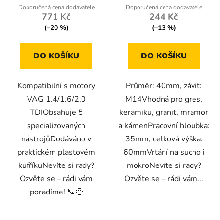
771 Kč
244 Kč
(–20 %)
(–13 %)
DO KOŠÍKU
DO KOŠÍKU
Kompatibilní s motory
Průměr: 40mm, závit:
VAG 1.4/1.6/2.0
M14Vhodná pro gres,
TDIObsahuje 5
keramiku, granit, mramor
specializovaných
a kámenPracovní hloubka:
nástrojůDodáváno v
35mm, celková výška:
praktickém plastovém
60mmVrtání na sucho i
kufříkuNevíte si rady?
mokroNevíte si rady?
Ozvěte se – rádi vám
Ozvěte se – rádi vám...
poradíme! 📞😊