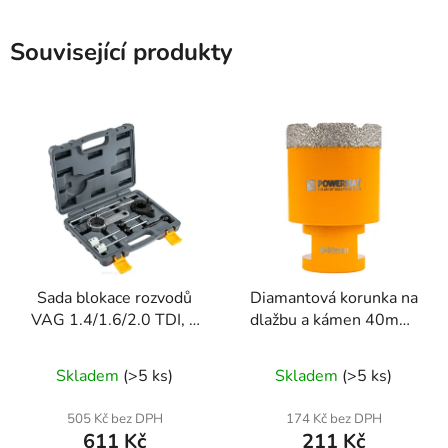
Související produkty
Sada blokace rozvodů
Diamantová korunka na
VAG 1.4/1.6/2.0 TDI, 5
dlažbu a kámen 40mm,
dílů, Powermat
závit M14
Skladem
(>5 ks)
Skladem
(>5 ks)
505 Kč bez DPH
174 Kč bez DPH
611 Kč
211 Kč