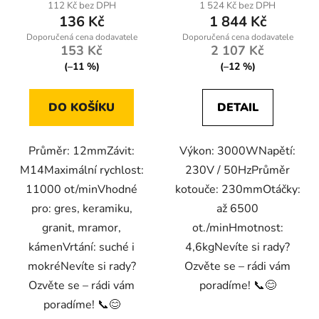
112 Kč bez DPH
1 524 Kč bez DPH
136 Kč
1 844 Kč
153 Kč
2 107 Kč
(–11 %)
(–12 %)
DO KOŠÍKU
DETAIL
Průměr: 12mmZávit:
Výkon: 3000WNapětí:
M14Maximální rychlost:
230V / 50HzPrůměr
11000 ot/minVhodné
kotouče: 230mmOtáčky:
pro: gres, keramiku,
až 6500
granit, mramor,
ot./minHmotnost:
kámenVrtání: suché i
4,6kgNevíte si rady?
mokréNevíte si rady?
Ozvěte se – rádi vám
Ozvěte se – rádi vám
poradíme! 📞😊
poradíme! 📞😊