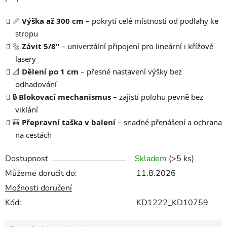
📏
Výška až 300 cm
– pokrytí celé místnosti od podlahy ke
stropu
🔩
Závit 5/8"
– univerzální připojení pro lineární i křížové
lasery
📐
Dělení po 1 cm
– přesné nastavení výšky bez
odhadování
🔒
Blokovací mechanismus
– zajistí polohu pevně bez
viklání
🎒
Přepravní taška v balení
– snadné přenášení a ochrana
na cestách
Dostupnost
Skladem
(>5 ks)
Můžeme doručit do:
11.8.2026
Možnosti doručení
Kód:
KD1222_KD10759