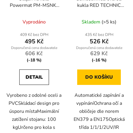
Powermat PM-MSNK-
kukla RED TECHNIC
235T, skládací, max.
RTAPS0061
šířka 235 mm
Vyprodáno
Skladem
(>5 ks)
409 Kč bez DPH
435 Kč bez DPH
495 Kč
526 Kč
606 Kč
629 Kč
(–18 %)
(–16 %)
DETAIL
DO KOŠÍKU
Vyrobeno z odolné oceli a
Automatické zapínání a
PVCSkládací design pro
vypínáníOchrana očí a
úsporu místaMaximální
obličeje dle norem
zatížení stojanu: 100
EN379 a EN175Optická
kgUrčeno pro kola s
třída 1/1/1/2UV/IR