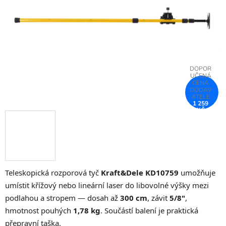
hvězdiček.
1 259
KČ
–25 %
Teleskopická rozporová tyč
Kraft&Dele KD10759
umožňuje
umístit křížový nebo lineární laser do libovolné výšky mezi
podlahou a stropem — dosah až
300 cm
, závit
5/8"
,
hmotnost pouhých
1,78 kg
. Součástí balení je praktická
přepravní taška.