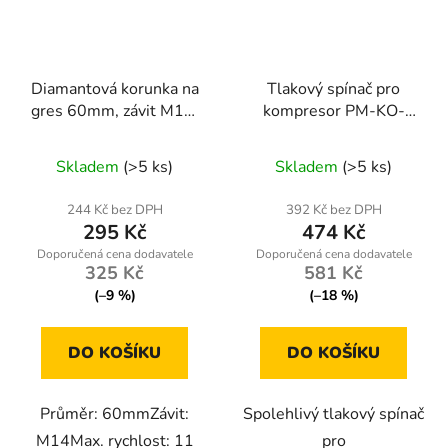
Diamantová korunka na
Tlakový spínač pro
gres 60mm, závit M14,
kompresor PM-KO-
suché/mokré vrtání
24L-50L-WY
Skladem
(>5 ks)
Skladem
(>5 ks)
244 Kč bez DPH
392 Kč bez DPH
295 Kč
474 Kč
325 Kč
581 Kč
(–9 %)
(–18 %)
DO KOŠÍKU
DO KOŠÍKU
Průměr: 60mmZávit:
Spolehlivý tlakový spínač
M14Max. rychlost: 11
pro