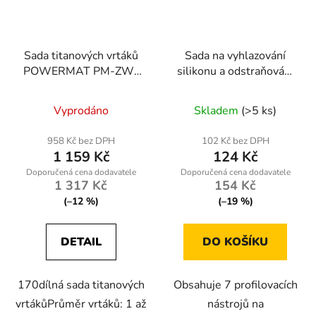
Sada titanových vrtáků
Sada na vyhlazování
POWERMAT PM-ZW-
silikonu a odstraňování
170T, 170 ks
starého tmelu
Vyprodáno
Skladem
(>5 ks)
958 Kč bez DPH
102 Kč bez DPH
1 159 Kč
124 Kč
1 317 Kč
154 Kč
(–12 %)
(–19 %)
DETAIL
DO KOŠÍKU
170dílná sada titanových
Obsahuje 7 profilovacích
vrtákůPrůměr vrtáků: 1 až
nástrojů na