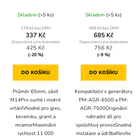
65mm, závit M14
Skladem
(>5 ks)
Skladem
(>5 ks)
279 Kč bez DPH
566 Kč bez DPH
337 Kč
685 Kč
425 Kč
756 Kč
(–20 %)
(–9 %)
DO KOŠÍKU
DO KOŠÍKU
Průměr 65mm, závit
Kompatibilní s generátory
M14Pro suché i mokré
PM-AGR-6500 a PM-
vrtáníVhodné pro gres,
AGR-7500Originální
keramiku, granit a
náhradní díl pro
mramorMaximální
spolehlivý provozSnadná
rychlost 11 000
instalace a údržbaNevíte