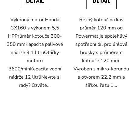
DETAIL
DETAIL
Výkonný motor Honda
Řezný kotouč na kov
GX160 s výkonem 5,5
průměr 120 mm od
HPPrůměr kotouče 300-
Powermat je spolehlivý
350 mmKapacita palivové
spotřební díl pro úhlové
nádrže 3,1 litruOtáčky
brusky s průměrem
motoru
kotouče 120 mm.
3600/minKapacita vodní
Vyroben z mikro-korundu
nádrže 12 litrůNevíte si
s otvorem 22,2 mm a
rady? Ozvěte...
šířkou řezu 1...