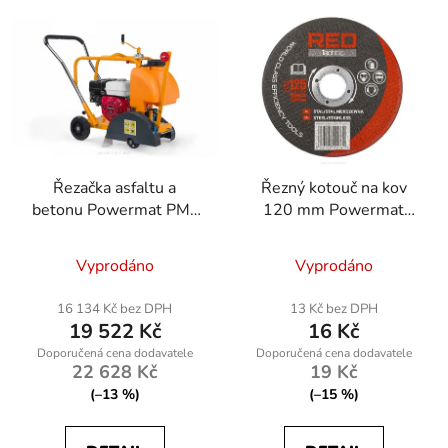
Řezačka asfaltu a
Řezný kotouč na kov
betonu Powermat PM-
120 mm Powermat
PDAB-300H Honda
RTTDM0102
GX160
Vyprodáno
Vyprodáno
16 134 Kč bez DPH
13 Kč bez DPH
19 522 Kč
16 Kč
22 628 Kč
19 Kč
(–13 %)
(–15 %)