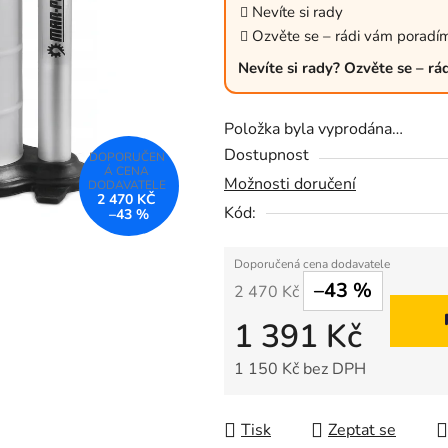
z
Nevíte si rady
5
Ozvěte se – rádi vám poradí
hvězdiček.
Nevíte si rady? Ozvěte se – r
Položka byla vyprodána…
Dostupnost
Možnosti doručení
2 470 KČ
Kód:
–43 %
–43 %
2 470 Kč
1 391 Kč
1 150 Kč bez DPH
Měrná cena:
Tisk
Zeptat se