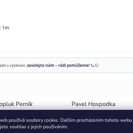
 : 1m
adit s výběrem,
zavolejte nám – rádi pomůžeme!
📞😊
opluk Perník
Pavel Hospodka
cení obchodu je 5 z 5 hvězdiček.
Hodnocení obchodu je 5 z 5 
26
6.8.2026
web používá soubory cookie. Dalším procházením tohoto webu
jete souhlas s jejich používáním.