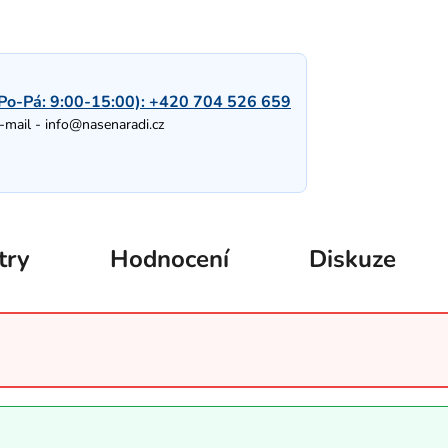
Po-Pá: 9:00-15:00):
+420 704 526 659
-mail -
info@nasenaradi.cz
try
Hodnocení
Diskuze