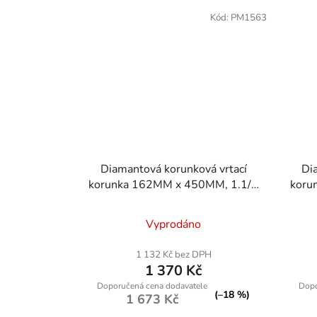
Kód:
PM1563
Diamantová korunková vrtací
Di
korunka 162MM x 450MM, 1.1/4
koru
UNC
Vyprodáno
1 132 Kč bez DPH
1 370 Kč
(–18 %)
1 673 Kč