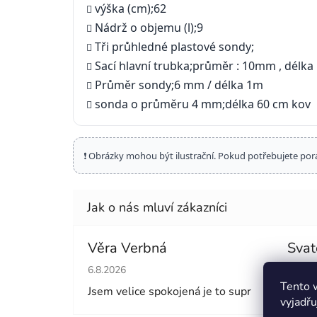
výška (cm);62
Nádrž o objemu (l);9
Tři průhledné plastové sondy;
Sací hlavní trubka;průměr : 10mm , délka
Průměr sondy;6 mm / délka 1m
sonda o průměru 4 mm;délka 60 cm kov
❗ Obrázky mohou být ilustrační. Pokud potřebujete por
Věra Verbná
Svat
Hodnocení obchodu je 5 z 5 hvězdiček.
Hodno
6.8.2026
6.8.20
Tento 
Jsem velice spokojená je to supr
vyjadřu