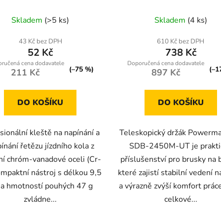
kola
Skladem
(>5 ks)
Skladem
(4 ks)
43 Kč bez DPH
610 Kč bez DPH
52 Kč
738 Kč
(–75 %)
(–1
211 Kč
897 Kč
DO KOŠÍKU
DO KOŠÍKU
sionální kleště na napínání a
Teleskopický držák Powerm
ínání řetězu jízdního kola z
SDB-2450M-UT je prakti
tní chróm-vanadové oceli (Cr-
příslušenství pro brusky na 
ompaktní nástroj s délkou 9,5
které zajistí stabilní vedení n
a hmotností pouhých 47 g
a výrazně zvýší komfort prác
zvládne...
celkové...