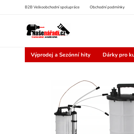
Přejít
B2B Velkoobchodní spolupráce
Obchodní podmínky
na
obsah
Výprodej a Sezónní hity
Dárky pro ku