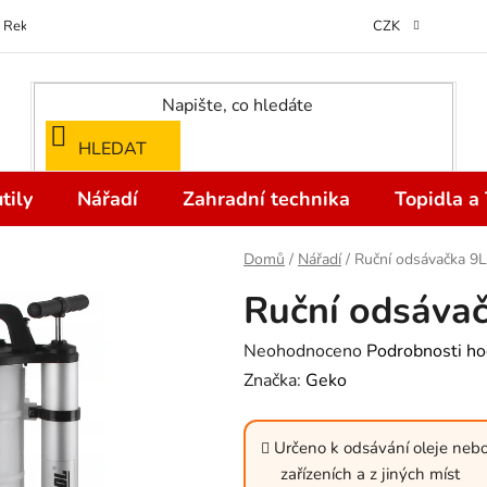
Reklamace
Kontakty
Doprava a Platba
Odstoupení od kupní
CZK
HLEDAT
tily
Nářadí
Zahradní technika
Topidla a
Domů
/
Nářadí
/
Ruční odsávačka 9L
Ruční odsáva
Průměrné
Neohodnoceno
Podrobnosti ho
hodnocení
Značka:
Geko
produktu
je
Určeno k odsávání oleje nebo 
0,0
zařízeních a z jiných míst