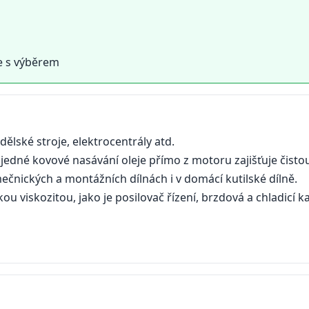
e s výběrem
lské stroje, elektrocentrály atd.
 jedné kovové
nasávání oleje přímo z motoru zajišťuje čisto
mečnických a montážních dílnách i v domácí kutilské dílně.
kou viskozitou, jako je posilovač řízení, brzdová a chladicí k