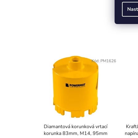
Nast
Kód:
PM1626
Diamantová korunková vrtací
Kraf
korunka 83mm, M14, 95mm
napíná