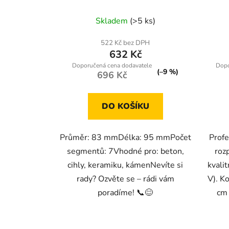
Skladem
(>5 ks)
522 Kč bez DPH
632 Kč
(–9 %)
696 Kč
DO KOŠÍKU
Průměr: 83 mmDélka: 95 mmPočet
Profe
segmentů: 7Vhodné pro: beton,
rozp
cihly, keramiku, kámenNevíte si
kvali
rady? Ozvěte se – rádi vám
V). K
poradíme! 📞😊
cm 