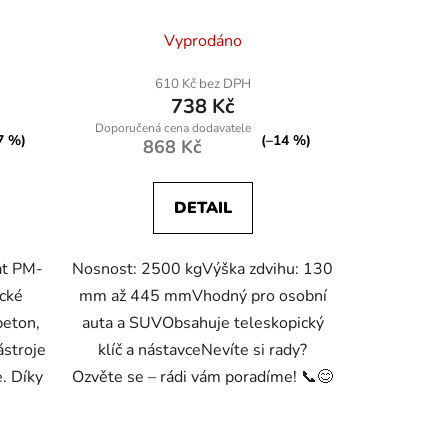
Průměrné
Vyprodáno
hodnocení
produktu
610 Kč bez DPH
738 Kč
je
5,0
7 %)
(–14 %)
868 Kč
z
5
DETAIL
hvězdiček.
at PM-
Nosnost: 2500 kgVýška zdvihu: 130
cké
mm až 445 mmVhodný pro osobní
beton,
auta a SUVObsahuje teleskopický
ástroje
klíč a nástavceNevíte si rady?
e. Díky
Ozvěte se – rádi vám poradíme! 📞😊