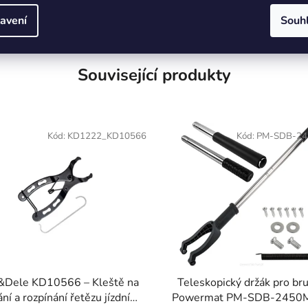
avení
Souh
Související produkty
Kód:
KD1222_KD10566
Kód:
PM-SDB-24
t&Dele KD10566 – Kleště na
Teleskopický držák pro br
ní a rozpínání řetězu jízdního
Powermat PM-SDB-2450