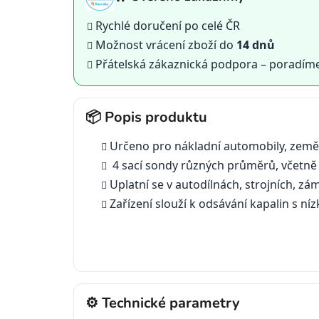
Rychlé doručení po celé ČR
Možnost vrácení zboží do
14 dnů
Přátelská zákaznická podpora – poradím
📦 Popis produktu
Určeno pro nákladní automobily, zemědě
4 sací sondy různých průměrů, včetně
Uplatní se v autodílnách, strojních, zá
Zařízení slouží k odsávání kapalin s níz
⚙️ Technické parametry