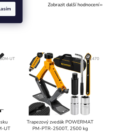
Zobrazit další hodnocení
lasím
50M-UT
Kód:
PM1470
usku
Trapezový zvedák POWERMAT
M-UT
PM-PTR-2500T, 2500 kg