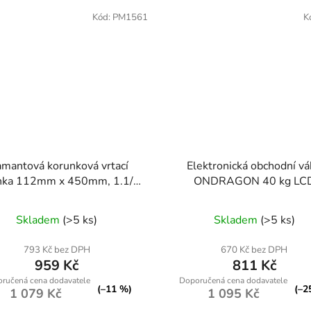
Kód:
PM1561
K
amantová korunková vrtací
Elektronická obchodní v
nka 112mm x 450mm, 1.1/4
ONDRAGON 40 kg LC
UNC, na mokro
Průměrné
Skladem
(>5 ks)
Skladem
(>5 ks)
hodnocení
produktu
793 Kč bez DPH
670 Kč bez DPH
959 Kč
811 Kč
je
5,0
(–11 %)
(–2
1 079 Kč
1 095 Kč
z