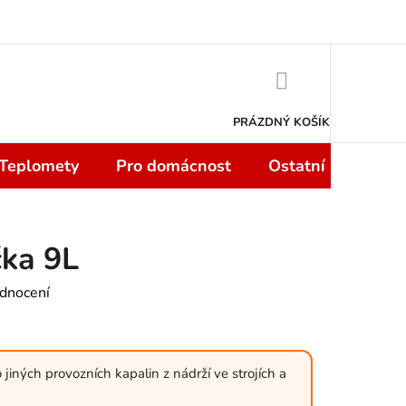
 smlouvy do 14 dní
Podmínky ochrany osobních údajů
Moje objedn
NÁKUPNÍ
KOŠÍK
PRÁZDNÝ KOŠÍK
 Teplomety
Pro domácnost
Ostatní
Sport
čka 9L
dnocení
jiných provozních kapalin z nádrží ve strojích a