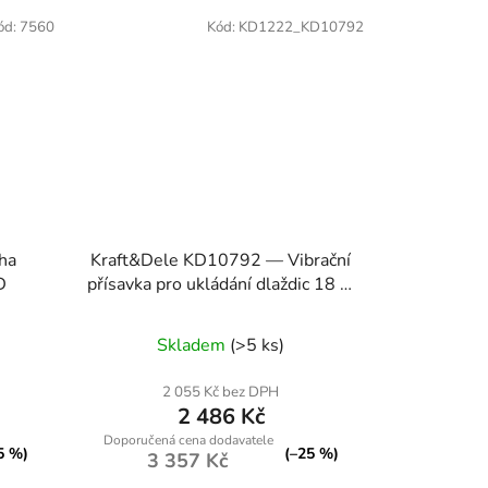
ód:
7560
Kód:
KD1222_KD10792
áha
Kraft&Dele KD10792 — Vibrační
D
přísavka pro ukládání dlaždic 18 V,
nosnost 50 kg
Skladem
(>5 ks)
2 055 Kč bez DPH
2 486 Kč
5 %)
(–25 %)
3 357 Kč