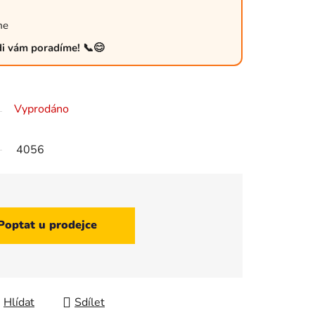
me
ádi vám poradíme! 📞😊
Vyprodáno
4056
Poptat u prodejce
Hlídat
Sdílet