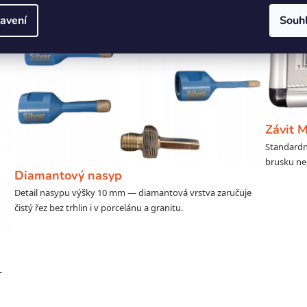
avení
Souh
Závit 
Standardn
brusku ne
Diamantový nasyp
Detail nasypu výšky 10 mm — diamantová vrstva zaručuje
čistý řez bez trhlin i v porcelánu a granitu.
—