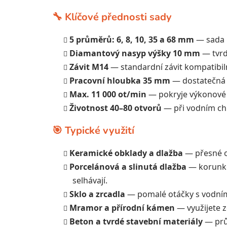
🔧 Klíčové přednosti sady
5 průměrů: 6, 8, 10, 35 a 68 mm
— sada p
Diamantový nasyp výšky 10 mm
— tvrdo
Závit M14
— standardní závit kompatibiln
Pracovní hloubka 35 mm
— dostatečná p
Max. 11 000 ot/min
— pokryje výkonové 
Životnost 40–80 otvorů
— při vodním chla
🎯 Typické využití
Keramické obklady a dlažba
— přesné ot
Porcelánová a slinutá dlažba
— korunkov
selhávají.
Sklo a zrcadla
— pomalé otáčky s vodním 
Mramor a přírodní kámen
— využijete 
Beton a tvrdé stavební materiály
— prů