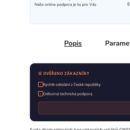
E
Naše online podpora je tu pro Vás
Popis
Parame
🛒 OVĚŘENO ZÁKAZNÍKY
Rychlé odeslání z České republiky
✓
Odborná technická podpora
✓
Sada diamantových korunkových vrtáků ONDRAGO