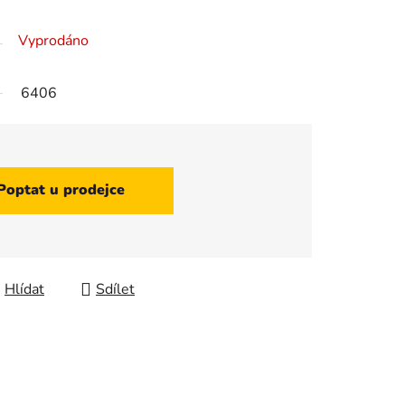
Vyprodáno
6406
Poptat u prodejce
Hlídat
Sdílet