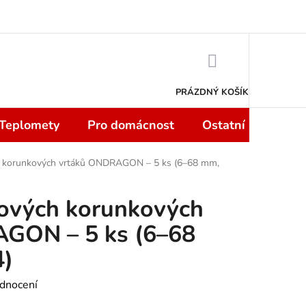
 smlouvy do 14 dní
Podmínky ochrany osobních údajů
Moje objedn
NÁKUPNÍ
KOŠÍK
PRÁZDNÝ KOŠÍK
 Teplomety
Pro domácnost
Ostatní
Sport
 korunkových vrtáků ONDRAGON – 5 ks (6–68 mm,
ových korunkových
GON – 5 ks (6–68
4)
dnocení