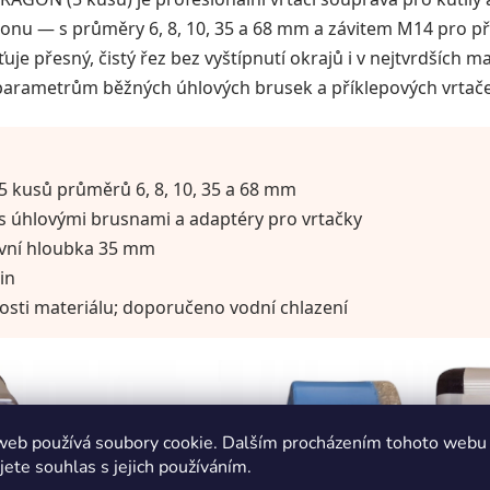
onu — s průměry 6, 8, 10, 35 a 68 mm a závitem M14 pro p
je přesný, čistý řez bez vyštípnutí okrajů i v nejtvrdších 
 parametrům běžných úhlových brusek a příklepových vrtač
5 kusů průměrů 6, 8, 10, 35 a 68 mm
 s úhlovými brusnami a adaptéry pro vrtačky
vní hloubka 35 mm
in
dosti materiálu; doporučeno vodní chlazení
web používá soubory cookie. Dalším procházením tohoto webu
jete souhlas s jejich používáním.