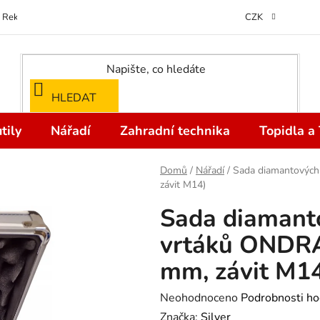
Reklamace
Kontakty
Doprava a Platba
Odstoupení od kupní
CZK
HLEDAT
tily
Nářadí
Zahradní technika
Topidla a
Domů
/
Nářadí
/
Sada diamantových
závit M14)
Sada diamant
vrtáků ONDRA
mm, závit M1
Průměrné
Neohodnoceno
Podrobnosti ho
hodnocení
Značka:
Silver