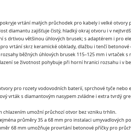
okryje vrtání malých průchodek pro kabely i velké otvory 
st diamantu zajišťuje čistý, hladký okraj otvoru i v nejtvrdš
í s drtivou většinou úhlových brusek; s adaptérem i pro ele
ro vrtání skrz keramické obklady, dlažbu i tenčí betonové 
rozsahy běžných úhlových brusek 115–125 mm i vrtaček s r
zení se životnost pohybuje při horní hranici rozsahu i v be
vory pro rozety vodovodních baterií, sprchové tyče nebo el
ý vrták s diamantovým nasypem zvládne i extra tvrdý gres
chlazením umožní průchozí otvor bez vzniku trhlin.
zejména průměry 35 a 68 mm pro instalaci umyvadlových 
měr 68 mm umožňuje provrtání betonové příčky pro průcho