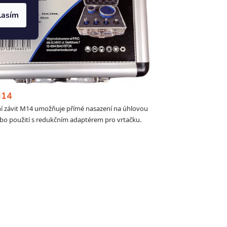
lasím
M14
í závit M14 umožňuje přímé nasazení na úhlovou
bo použití s redukčním adaptérem pro vrtačku.