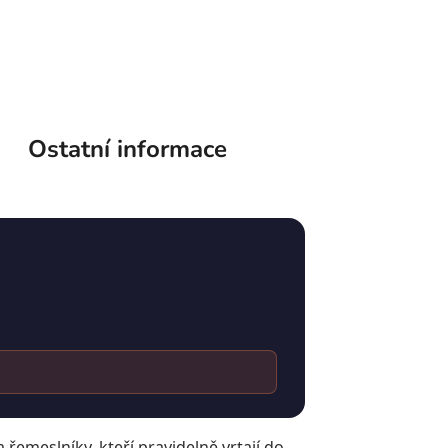
Ostatní informace
emeslníky, kteří pravidelně vrtají do