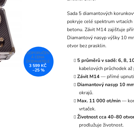
produktu
Sada 5 diamantových korunkový
je
pokryje celé spektrum vrtacích
0,0
betonu. Závit M14 zajišťuje př
z
Diamantový nasyp výšky 10 mm 
5
otvor bez prasklin.
hvězdiček.
5 průměrů v sadě: 6, 8, 1
3 599 KČ
kabelových průchodek až p
–25 %
Závit M14
— přímé upnutí 
Diamantový nasyp 10 m
okrajů.
Max. 11 000 ot/min
— kom
vrtaček.
Životnost cca 40–80 otvo
prodlužuje životnost.