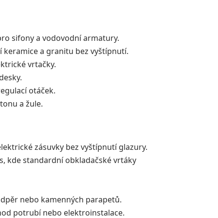
pro sifony a vodovodní armatury.
í keramice a granitu bez vyštípnutí.
ktrické vrtačky.
desky.
egulací otáček.
tonu a žule.
ektrické zásuvky bez vyštípnutí glazury.
, kde standardní obkladačské vrtáky
podpěr nebo kamenných parapetů.
d potrubí nebo elektroinstalace.