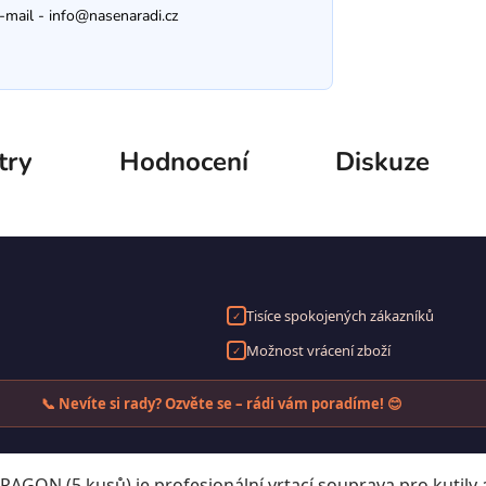
-mail -
info@nasenaradi.cz
try
Hodnocení
Diskuze
Tisíce spokojených zákazníků
✓
Možnost vrácení zboží
✓
📞 Nevíte si rady? Ozvěte se – rádi vám poradíme! 😊
N (5 kusů) je profesionální vrtací souprava pro kutily a ř