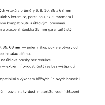
ch vrtáků s průměry 6, 8, 10, 35 a 68 mm
 úloh v keramice, porcelánu, skle, mramoru i
ímou kompatibilitu s úhlovými brusnami.
a pracovní hloubka 35 mm garantují čistý
0, 35, 68 mm
— jeden nákup pokryje otvory od
o instalaci sifonu.
na úhlové brusky bez redukce.
m
— extrémní tvrdost, čistý řez bez vyštípnutí
patibilní s výkonem běžných úhlových brusek i
rů
— závisí na tvrdosti materiálu, vodní chlazení