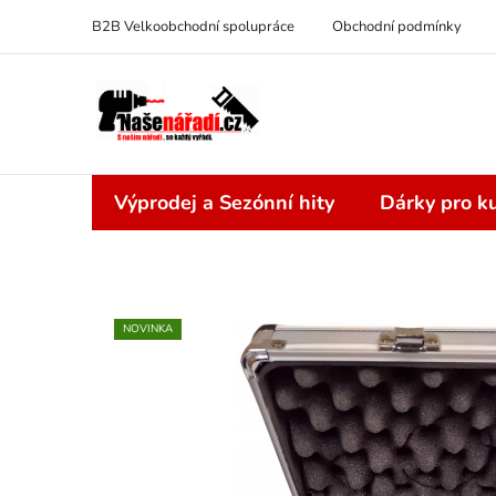
Přejít
B2B Velkoobchodní spolupráce
Obchodní podmínky
na
obsah
Výprodej a Sezónní hity
Dárky pro ku
NOVINKA