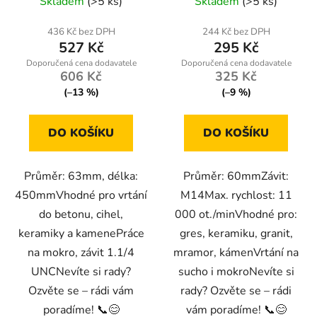
Skladem
(>5 ks)
Skladem
(>5 ks)
436 Kč bez DPH
244 Kč bez DPH
527 Kč
295 Kč
606 Kč
325 Kč
(–13 %)
(–9 %)
DO KOŠÍKU
DO KOŠÍKU
Průměr: 63mm, délka:
Průměr: 60mmZávit:
450mmVhodné pro vrtání
M14Max. rychlost: 11
do betonu, cihel,
000 ot./minVhodné pro:
keramiky a kamenePráce
gres, keramiku, granit,
na mokro, závit 1.1/4
mramor, kámenVrtání na
UNCNevíte si rady?
sucho i mokroNevíte si
Ozvěte se – rádi vám
rady? Ozvěte se – rádi
poradíme! 📞😊
vám poradíme! 📞😊