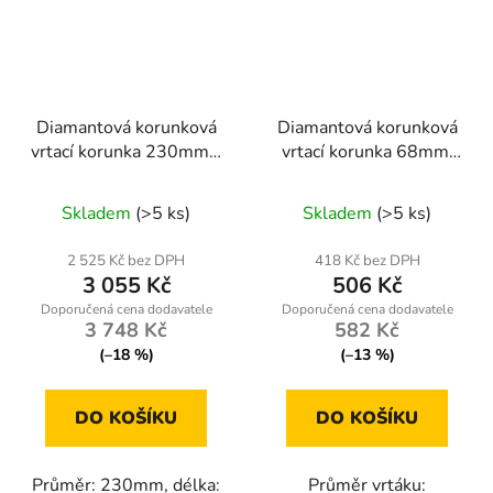
Diamantová korunková
Diamantová korunková
vrtací korunka 230mm x
vrtací korunka 68mm,
450mm, 1.1/4 UNC
95mm, M14
Skladem
(>5 ks)
Skladem
(>5 ks)
2 525 Kč bez DPH
418 Kč bez DPH
3 055 Kč
506 Kč
3 748 Kč
582 Kč
(–18 %)
(–13 %)
DO KOŠÍKU
DO KOŠÍKU
Průměr: 230mm, délka:
Průměr vrtáku: