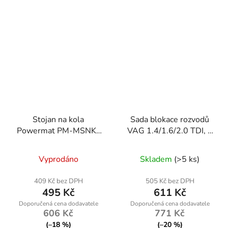
Stojan na kola
Sada blokace rozvodů
Powermat PM-MSNK-
VAG 1.4/1.6/2.0 TDI, 5
235T, skládací, max.
dílů, Powermat
šířka 235 mm
Vyprodáno
Skladem
(>5 ks)
409 Kč bez DPH
505 Kč bez DPH
495 Kč
611 Kč
606 Kč
771 Kč
(–18 %)
(–20 %)