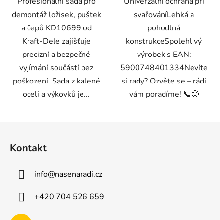
Profesionální sada pro
Univerzální ochrana při
demontáž ložisek, puštek
svařováníLehká a
a čepů KD10699 od
pohodlná
Kraft-Dele zajišťuje
konstrukceSpolehlivý
precizní a bezpečné
výrobek s EAN:
vyjímání součástí bez
5900748401334Nevíte
poškození. Sada z kalené
si rady? Ozvěte se – rádi
oceli a výkovků je...
vám poradíme! 📞😊
Z
á
Kontakt
p
a
info
@
nasenaradi.cz
t
í
+420 704 526 659