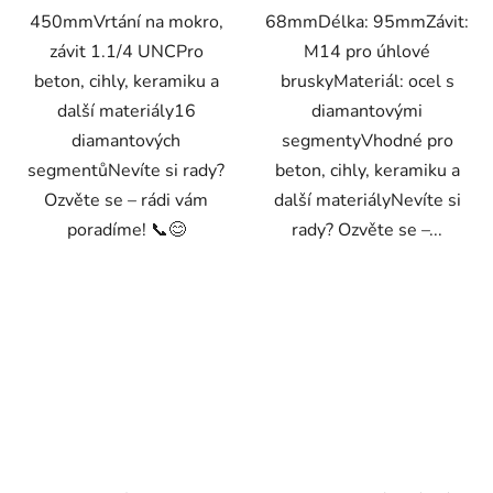
450mmVrtání na mokro,
68mmDélka: 95mmZávit:
závit 1.1/4 UNCPro
M14 pro úhlové
beton, cihly, keramiku a
bruskyMateriál: ocel s
další materiály16
diamantovými
diamantových
segmentyVhodné pro
segmentůNevíte si rady?
beton, cihly, keramiku a
Ozvěte se – rádi vám
další materiályNevíte si
poradíme! 📞😊
rady? Ozvěte se –...