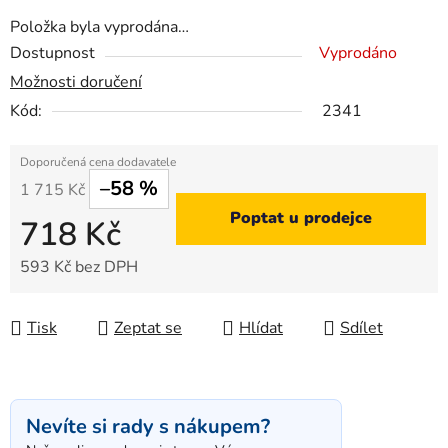
Položka byla vyprodána…
Dostupnost
Vyprodáno
Možnosti doručení
Kód:
2341
–58 %
1 715 Kč
Poptat u prodejce
718 Kč
593 Kč bez DPH
Měrná cena:
Tisk
Zeptat se
Hlídat
Sdílet
Nevíte si rady s nákupem?