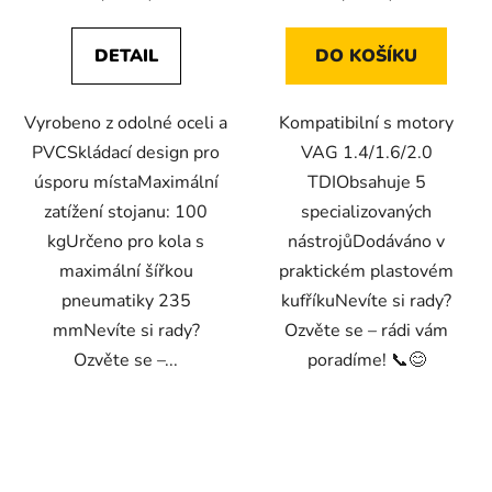
DETAIL
DO KOŠÍKU
Vyrobeno z odolné oceli a
Kompatibilní s motory
PVCSkládací design pro
VAG 1.4/1.6/2.0
úsporu místaMaximální
TDIObsahuje 5
zatížení stojanu: 100
specializovaných
kgUrčeno pro kola s
nástrojůDodáváno v
maximální šířkou
praktickém plastovém
pneumatiky 235
kufříkuNevíte si rady?
mmNevíte si rady?
Ozvěte se – rádi vám
Ozvěte se –...
poradíme! 📞😊