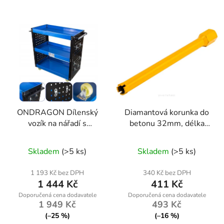
ONDRAGON Dílenský
Diamantová korunka do
vozík na nářadí s
betonu 32mm, délka
bočními stěnami a 12
450mm, závit 1.1/4
Průměrné
závěsnými háčky |
UNC
Skladem
(>5 ks)
Skladem
(>5 ks)
nosnost 100 kg
hodnocení
produktu
1 193 Kč bez DPH
340 Kč bez DPH
1 444 Kč
411 Kč
je
4,5
1 949 Kč
493 Kč
z
(–25 %)
(–16 %)