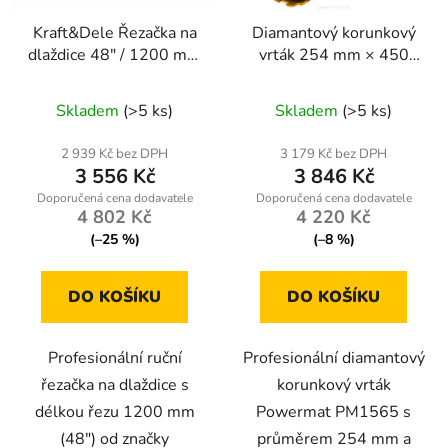
Kraft&Dele Řezačka na
Diamantový korunkový
dlaždice 48" / 1200 mm
vrták 254 mm × 450
KD10677
mm, závit 1 1/4 UNC –
Powermat PM1565
Skladem
(>5 ks)
Skladem
(>5 ks)
2 939 Kč bez DPH
3 179 Kč bez DPH
3 556 Kč
3 846 Kč
4 802 Kč
4 220 Kč
(–25 %)
(–8 %)
DO KOŠÍKU
DO KOŠÍKU
Profesionální ruční
Profesionální diamantový
řezačka na dlaždice s
korunkový vrták
délkou řezu 1200 mm
Powermat PM1565 s
(48") od značky
průměrem 254 mm a