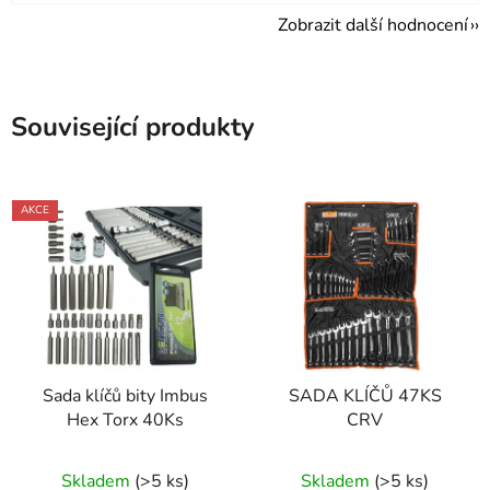
Zobrazit další hodnocení
Související produkty
AKCE
Sada klíčů bity Imbus
SADA KLÍČŮ 47KS
Hex Torx 40Ks
CRV
Průměrné
Průměrné
Skladem
(>5 ks)
Skladem
(>5 ks)