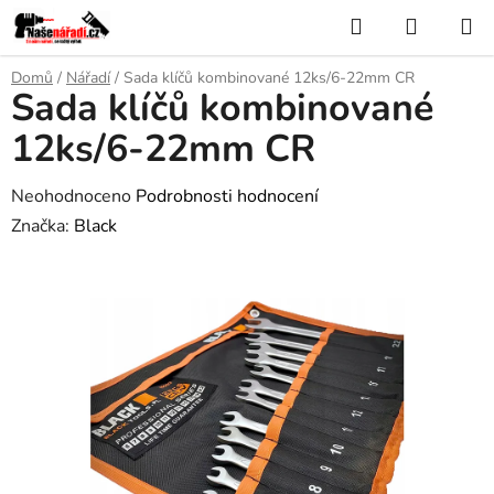
Přejít
Hledat
NÁKUP
na
KOŠÍK
obsah
Domů
/
Nářadí
/
Sada klíčů kombinované 12ks/6-22mm CR
Sada klíčů kombinované
12ks/6-22mm CR
Průměrné
Neohodnoceno
Podrobnosti hodnocení
hodnocení
Značka:
Black
produktu
je
0,0
z
5
hvězdiček.