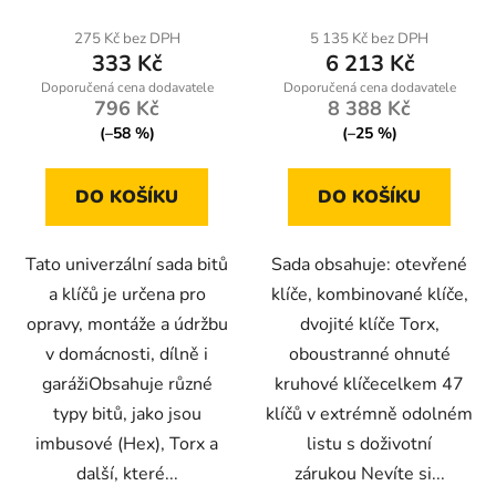
hodnocení
hodnocení
produktu
produktu
275 Kč bez DPH
5 135 Kč bez DPH
333 Kč
6 213 Kč
je
je
5,0
4,0
796 Kč
8 388 Kč
z
z
(–58 %)
(–25 %)
5
5
hvězdiček.
hvězdiček.
DO KOŠÍKU
DO KOŠÍKU
Tato univerzální sada bitů
Sada obsahuje: otevřené
a klíčů je určena pro
klíče, kombinované klíče,
opravy, montáže a údržbu
dvojité klíče Torx,
v domácnosti, dílně i
oboustranné ohnuté
garážiObsahuje různé
kruhové klíčecelkem 47
typy bitů, jako jsou
klíčů v extrémně odolném
imbusové (Hex), Torx a
listu s doživotní
další, které...
zárukou Nevíte si...