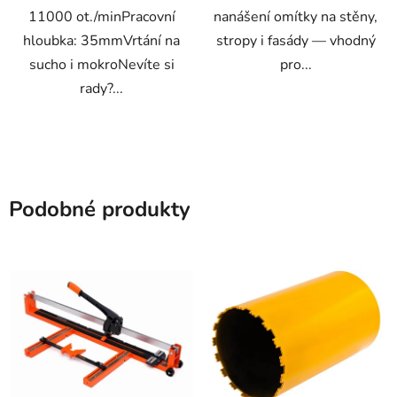
11000 ot./minPracovní
nanášení omítky na stěny,
hloubka: 35mmVrtání na
stropy i fasády — vhodný
sucho i mokroNevíte si
pro...
rady?...
Podobné produkty