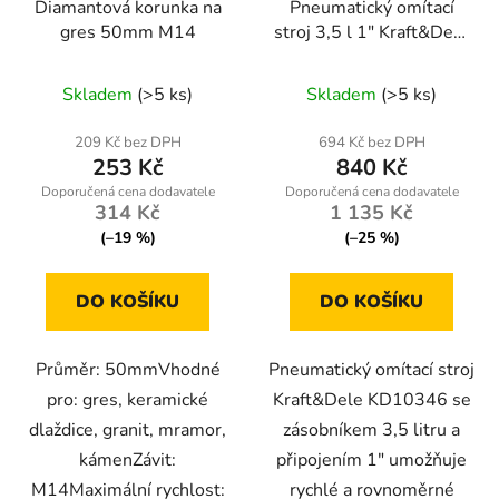
Diamantová korunka na
Pneumatický omítací
gres 50mm M14
stroj 3,5 l 1" Kraft&Dele
KD10346
Skladem
(>5 ks)
Skladem
(>5 ks)
209 Kč bez DPH
694 Kč bez DPH
253 Kč
840 Kč
314 Kč
1 135 Kč
(–19 %)
(–25 %)
DO KOŠÍKU
DO KOŠÍKU
Průměr: 50mmVhodné
Pneumatický omítací stroj
pro: gres, keramické
Kraft&Dele KD10346 se
dlaždice, granit, mramor,
zásobníkem 3,5 litru a
kámenZávit:
připojením 1" umožňuje
M14Maximální rychlost:
rychlé a rovnoměrné