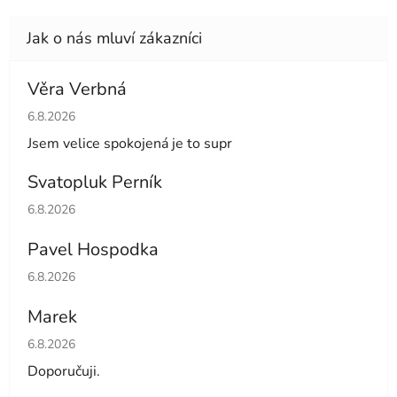
Věra Verbná
Hodnocení obchodu je 5 z 5 hvězdiček.
6.8.2026
Jsem velice spokojená je to supr
Svatopluk Perník
Hodnocení obchodu je 5 z 5 hvězdiček.
6.8.2026
Pavel Hospodka
Hodnocení obchodu je 5 z 5 hvězdiček.
6.8.2026
Marek
Hodnocení obchodu je 4 z 5 hvězdiček.
6.8.2026
Doporučuji.