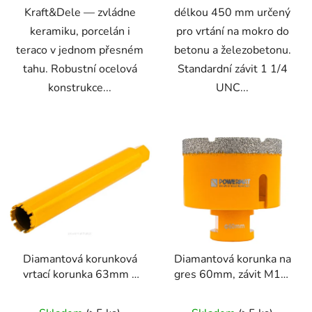
Kraft&Dele — zvládne
délkou 450 mm určený
keramiku, porcelán i
pro vrtání na mokro do
teraco v jednom přesném
betonu a železobetonu.
tahu. Robustní ocelová
Standardní závit 1 1/4
konstrukce...
UNC...
Diamantová korunková
Diamantová korunka na
vrtací korunka 63mm x
gres 60mm, závit M14,
450mm, 1.1/4 UNC
suché/mokré vrtání