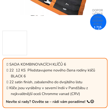
1 715
KČ
–58 %
SADA KOMBINOVACÍCH KLÍČŮ 6
22 12 KS Představujeme nového člena rodiny klíčů
BLACK 6
22 satin finish, zabaleného do dvojitého listu
Klíče jsou vyráběny v severní Indii v Pandžábu z
nejkvalitnější oceli Chromme vanad (CRV)
Nevíte si rady? Ozvěte se – rádi vám poradíme! 📞😊