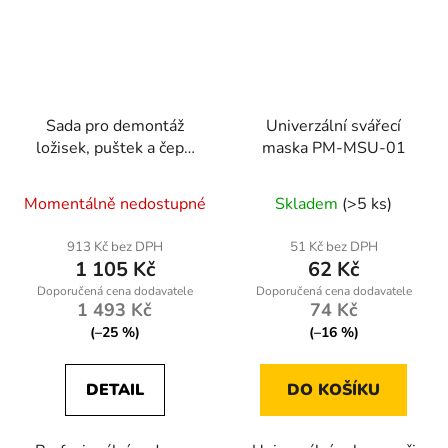
Sada pro demontáž
Univerzální svářecí
ložisek, puštek a čepů
maska PM-MSU-01
Kraft-Dele KD10699
Momentálně nedostupné
Skladem
(>5 ks)
913 Kč bez DPH
51 Kč bez DPH
1 105 Kč
62 Kč
1 493 Kč
74 Kč
(–25 %)
(–16 %)
DETAIL
DO KOŠÍKU