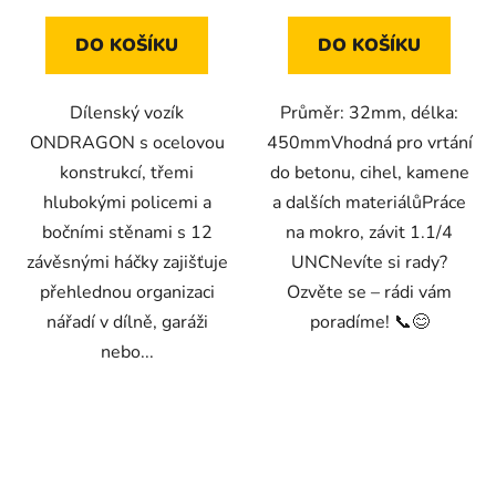
5
hvězdiček.
DO KOŠÍKU
DO KOŠÍKU
Dílenský vozík
Průměr: 32mm, délka:
ONDRAGON s ocelovou
450mmVhodná pro vrtání
konstrukcí, třemi
do betonu, cihel, kamene
hlubokými policemi a
a dalších materiálůPráce
bočními stěnami s 12
na mokro, závit 1.1/4
závěsnými háčky zajišťuje
UNCNevíte si rady?
přehlednou organizaci
Ozvěte se – rádi vám
nářadí v dílně, garáži
poradíme! 📞😊
nebo...