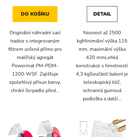
DO KOŠÍKU
DETAIL
Originální náhradní sací
Nosnost až 2500
hadice s integrovaným
kgMinimální výška 115
filtrem určená přímo pro
mm, maximální výška
malířský agregát
420 mmLehká
Powermat PM-PDM-
konstrukce s hmotností
1200-WSF. Zajišťuje
4,3 kgSoučástí balení je
spolehlivý přísun barvy,
teleskopický klíč,
chrání čerpadlo před...
ochranná gumová
podložka a další...