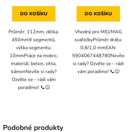
DO KOŠÍKU
DO KOŠÍKU
Průměr: 112mm, délka:
Vhodný pro MIG/MAG
450mm9 segmentů,
svářečkyPrůměr drátu:
výška segmentu:
0,8/1,0 mmEAN:
10mmPráce na mokro,
5904067448780Nevíte
materiál: beton, cihla,
si rady? Ozvěte se – rádi
kámenNevíte si rady?
vám poradíme! 📞😊
Ozvěte se – rádi vám
poradíme! 📞😊
Podobné produkty