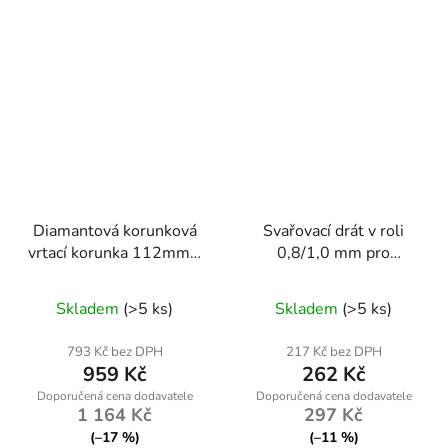
Diamantová korunková
Svařovací drát v roli
vrtací korunka 112mm x
0,8/1,0 mm pro
450mm, 1.1/4 UNC, na
MIG/MAG svářečky
mokro
Skladem
(>5 ks)
Skladem
(>5 ks)
793 Kč bez DPH
217 Kč bez DPH
959 Kč
262 Kč
1 164 Kč
297 Kč
(–17 %)
(–11 %)