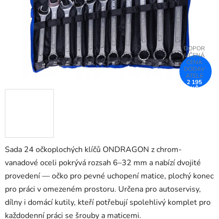
2 195
KČ
–25 %
Sada 24 očkoplochých klíčů ONDRAGON z chrom-
vanadové oceli pokrývá rozsah 6–32 mm a nabízí dvojité
provedení — očko pro pevné uchopení matice, plochý konec
pro práci v omezeném prostoru. Určena pro autoservisy,
dílny i domácí kutily, kteří potřebují spolehlivý komplet pro
každodenní práci se šrouby a maticemi.