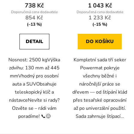
738 Kč
1 043 Kč
je
5,0
854 Kč
1 233 Kč
z
(–13 %)
(–15 %)
5
hvězdiček.
DETAIL
DO KOŠÍKU
Nosnost: 2500 kgVýška
Kompletní sada tří seker
zdvihu: 130 mm až 445
Powermat pokryje
mmVhodný pro osobní
všechny běžné i
auta a SUVObsahuje
náročnější práce se
teleskopický klíč a
dřevem — od štípání klád
nástavceNevíte si rady?
přes tesařské opracování
Ozvěte se – rádi vám
až po univerzální použití.
poradíme! 📞😊
Sada zahrnuje štípací...