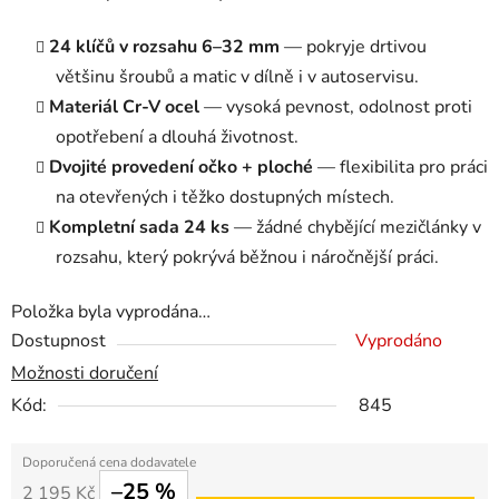
24 klíčů v rozsahu 6–32 mm
— pokryje drtivou
většinu šroubů a matic v dílně i v autoservisu.
Materiál Cr-V ocel
— vysoká pevnost, odolnost proti
opotřebení a dlouhá životnost.
Dvojité provedení očko + ploché
— flexibilita pro práci
na otevřených i těžko dostupných místech.
Kompletní sada 24 ks
— žádné chybějící mezičlánky v
rozsahu, který pokrývá běžnou i náročnější práci.
Položka byla vyprodána…
Dostupnost
Vyprodáno
Možnosti doručení
Kód:
845
–25 %
2 195 Kč