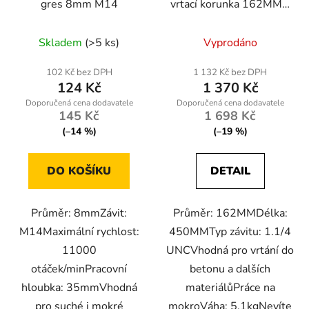
gres 8mm M14
vrtací korunka 162MM x
450MM, 1.1/4 UNC
Skladem
(>5 ks)
Vyprodáno
102 Kč bez DPH
1 132 Kč bez DPH
124 Kč
1 370 Kč
145 Kč
1 698 Kč
(–14 %)
(–19 %)
DO KOŠÍKU
DETAIL
Průměr: 8mmZávit:
Průměr: 162MMDélka:
M14Maximální rychlost:
450MMTyp závitu: 1.1/4
11000
UNCVhodná pro vrtání do
otáček/minPracovní
betonu a dalších
hloubka: 35mmVhodná
materiálůPráce na
pro suché i mokré
mokroVáha: 5,1kgNevíte