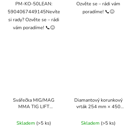
PM-KO-50LEAN:
Ozvěte se – rádi vám
5904067449145Nevíte
poradíme! 📞😊
si rady? Ozvěte se – rádi
vám poradíme! 📞😊
Svářečka MIG/MAG
Diamantový korunkový
MMA TIG LIFT
vrták 254 mm × 450
RTMSTF0002, 230V,
mm, závit 1 1/4 UNC –
220A
Powermat PM1565
Skladem
(>5 ks)
Skladem
(>5 ks)