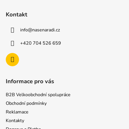
Z
á
Kontakt
p
a
info
@
nasenaradi.cz
t
í
+420 704 526 659
Informace pro vás
B2B Velkoobchodní spolupráce
Obchodní podmínky
Reklamace
Kontakty