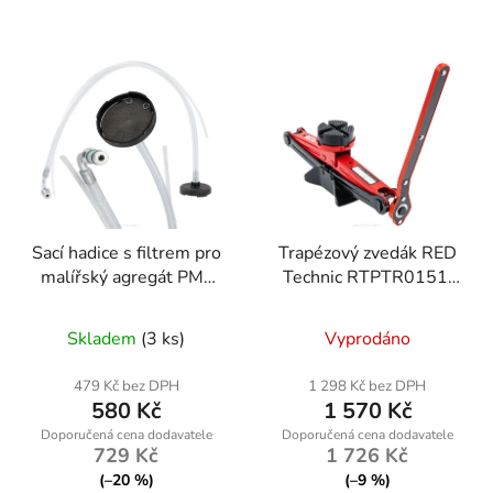
Sací hadice s filtrem pro
Trapézový zvedák RED
malířský agregát PM-
Technic RTPTR0151,
PDM-1200-WSF
nosnost 2500 kg
Skladem
(3 ks)
Vyprodáno
479 Kč bez DPH
1 298 Kč bez DPH
580 Kč
1 570 Kč
729 Kč
1 726 Kč
(–20 %)
(–9 %)