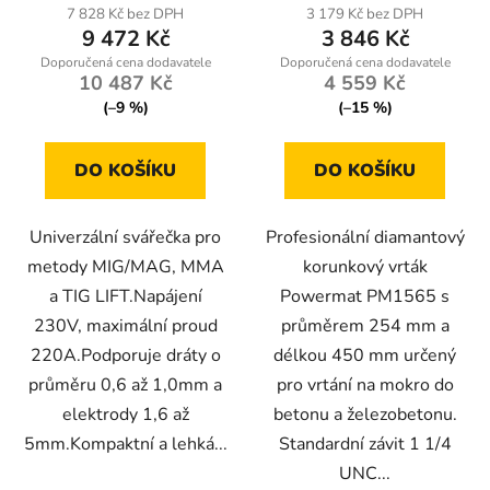
7 828 Kč bez DPH
3 179 Kč bez DPH
9 472 Kč
3 846 Kč
10 487 Kč
4 559 Kč
(–9 %)
(–15 %)
DO KOŠÍKU
DO KOŠÍKU
Univerzální svářečka pro
Profesionální diamantový
metody MIG/MAG, MMA
korunkový vrták
a TIG LIFT.Napájení
Powermat PM1565 s
230V, maximální proud
průměrem 254 mm a
220A.Podporuje dráty o
délkou 450 mm určený
průměru 0,6 až 1,0mm a
pro vrtání na mokro do
elektrody 1,6 až
betonu a železobetonu.
5mm.Kompaktní a lehká...
Standardní závit 1 1/4
UNC...