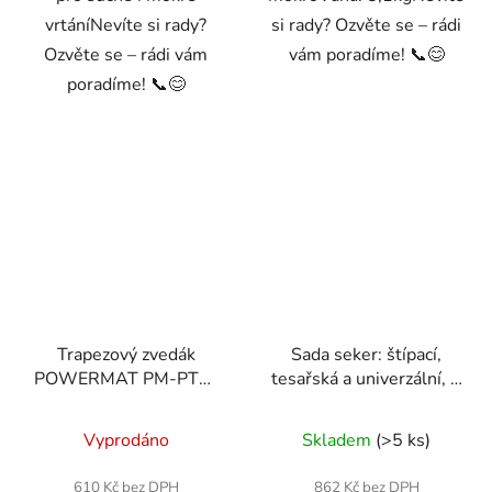
vrtáníNevíte si rady?
si rady? Ozvěte se – rádi
Ozvěte se – rádi vám
vám poradíme! 📞😊
poradíme! 📞😊
Trapezový zvedák
Sada seker: štípací,
POWERMAT PM-PTR-
tesařská a univerzální, 3
2500T, 2500 kg
ks – Powermat
Průměrné
RTZS0054
Vyprodáno
Skladem
(>5 ks)
hodnocení
produktu
610 Kč bez DPH
862 Kč bez DPH