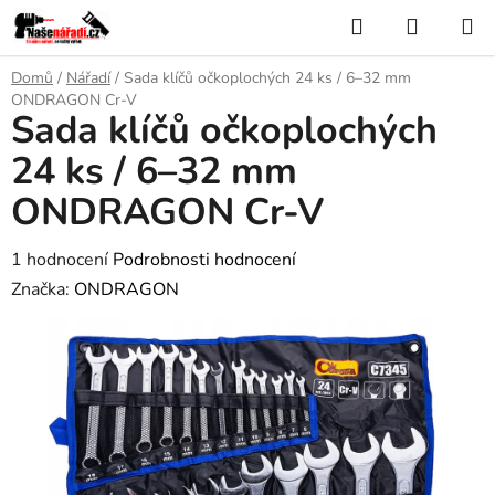
Přejít
Hledat
NÁKUP
na
KOŠÍK
obsah
Domů
/
Nářadí
/
Sada klíčů očkoplochých 24 ks / 6–32 mm
ONDRAGON Cr-V
Sada klíčů očkoplochých
24 ks / 6–32 mm
ONDRAGON Cr-V
Průměrné
1 hodnocení
Podrobnosti hodnocení
hodnocení
Značka:
ONDRAGON
produktu
je
3,0
z
5
hvězdiček.