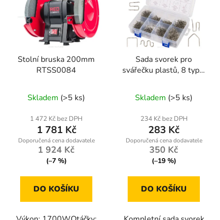
Stolní bruska 200mm
Sada svorek pro
RTSS0084
svářečku plastů, 8 typů,
800 ks + pouzdro
Skladem
(>5 ks)
Skladem
(>5 ks)
1 472 Kč bez DPH
234 Kč bez DPH
1 781 Kč
283 Kč
1 924 Kč
350 Kč
(–7 %)
(–19 %)
DO KOŠÍKU
DO KOŠÍKU
Výkon: 1700WOtáčky:
Kompletní sada svorek