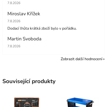
Hodnocení obchodu je 5 z 5 hvězdiček.
7.8.2026
Miroslav Křížek
Hodnocení obchodu je 5 z 5 hvězdiček.
7.8.2026
Dodací lhůta krátká zboží bylo v pořádku.
Martin Svoboda
Hodnocení obchodu je 5 z 5 hvězdiček.
7.8.2026
Zobrazit další hodnocení
Související produkty