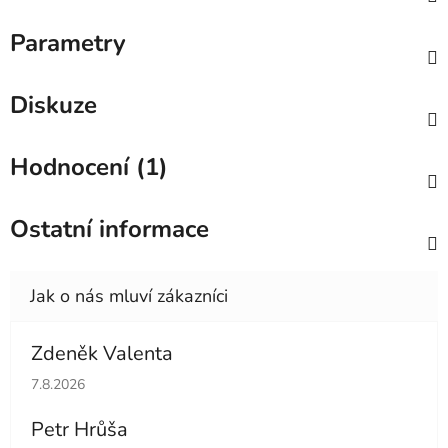
Parametry
Diskuze
Hodnocení (1)
Ostatní informace
Zdeněk Valenta
Hodnocení obchodu je 5 z 5 hvězdiček.
7.8.2026
Petr Hrůša