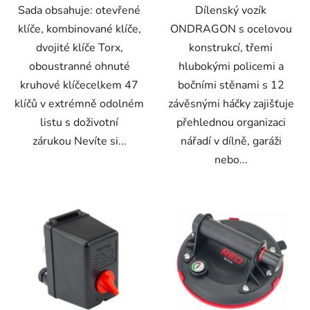
Sada obsahuje: otevřené
Dílenský vozík
klíče, kombinované klíče,
ONDRAGON s ocelovou
dvojité klíče Torx,
konstrukcí, třemi
oboustranné ohnuté
hlubokými policemi a
kruhové klíčecelkem 47
bočními stěnami s 12
klíčů v extrémně odolném
závěsnými háčky zajišťuje
listu s doživotní
přehlednou organizaci
zárukou Nevíte si...
nářadí v dílně, garáži
nebo...