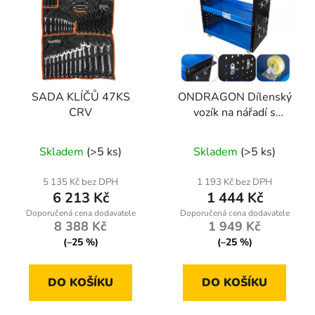
SADA KLÍČŮ 47KS
ONDRAGON Dílenský
CRV
vozík na nářadí s
bočními stěnami a 12
Průměrné
Průměrné
závěsnými háčky |
Skladem
(>5 ks)
Skladem
(>5 ks)
hodnocení
nosnost 100 kg
hodnocení
produktu
produktu
5 135 Kč bez DPH
1 193 Kč bez DPH
6 213 Kč
1 444 Kč
je
je
4,0
4,5
8 388 Kč
1 949 Kč
z
z
(–25 %)
(–25 %)
5
5
hvězdiček.
hvězdiček.
DO KOŠÍKU
DO KOŠÍKU