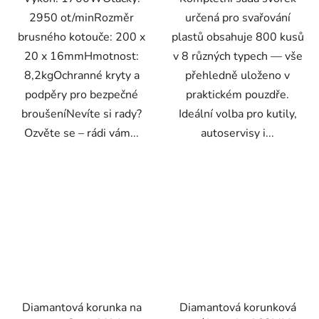
2950 ot/minRozměr
určená pro svařování
brusného kotouče: 200 x
plastů obsahuje 800 kusů
20 x 16mmHmotnost:
v 8 různých typech — vše
8,2kgOchranné kryty a
přehledně uloženo v
podpěry pro bezpečné
praktickém pouzdře.
broušeníNevíte si rady?
Ideální volba pro kutily,
Ozvěte se – rádi vám...
autoservisy i...
Diamantová korunka na
Diamantová korunková