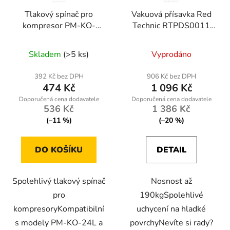
Tlakový spínač pro
Vakuová přísavka Red
kompresor PM-KO-
Technic RTPDS0011
24L-50L-WY
190kg
Skladem
(>5 ks)
Vyprodáno
392 Kč bez DPH
906 Kč bez DPH
474 Kč
1 096 Kč
536 Kč
1 386 Kč
(–11 %)
(–20 %)
DO KOŠÍKU
DETAIL
Spolehlivý tlakový spínač
Nosnost až
pro
190kgSpolehlivé
kompresoryKompatibilní
uchycení na hladké
s modely PM-KO-24L a
povrchyNevíte si rady?