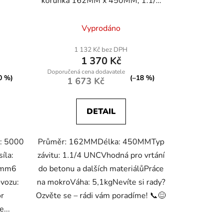
korunka 162MM x 450MM, 1.1/4
UNC
Vyprodáno
1 132 Kč bez DPH
1 370 Kč
0 %)
(–18 %)
1 673 Kč
DETAIL
í: 5000
Průměr: 162MMDélka: 450MMTyp
íla:
závitu: 1.1/4 UNCVhodná pro vrtání
0mm6
do betonu a dalších materiálůPráce
ovozu:
na mokroVáha: 5,1kgNevíte si rady?
or
Ozvěte se – rádi vám poradíme! 📞😊
...