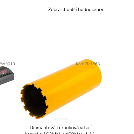
Zobrazit další hodnocení
PW0010
Kód:
PM1563
Diamantová korunková vrtací