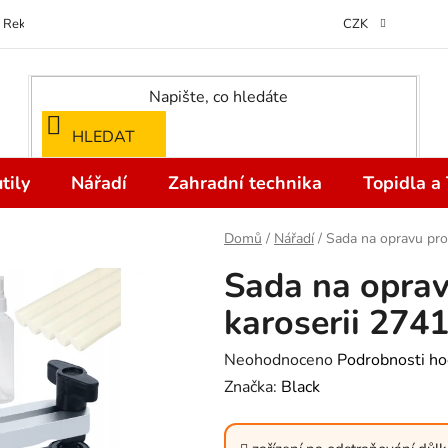
Reklamace
Kontakty
Doprava a Platba
Odstoupení od kupní
CZK
HLEDAT
tily
Nářadí
Zahradní technika
Topidla a
Domů
/
Nářadí
/
Sada na opravu pro
Sada na oprav
karoserii 274
Průměrné
Neohodnoceno
Podrobnosti ho
hodnocení
Značka:
Black
produktu
je