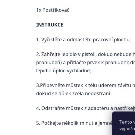
1x Postřikovač
INSTRUKCE
1. Vyčistěte a odmastěte pracovní plochu;
2. Zahřejte lepidlo v pistoli, dokud nebude 
prohlubeň) a přitlačte prvek k prohlubni; 
lepidlo úplně vychladne;
3.Připevněte můstek k tělu úderem závitu h
dokud se důlek zcela neodstraní.
4. Odstraňte můstek z adaptéru a nastříkejt
Tento 
5. Počkejte několik minut a jemně odstraňt
vyjadřu