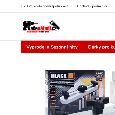
Přejít
B2B Velkoobchodní spolupráce
Obchodní podmínky
na
obsah
Výprodej a Sezónní hity
Dárky pro ku