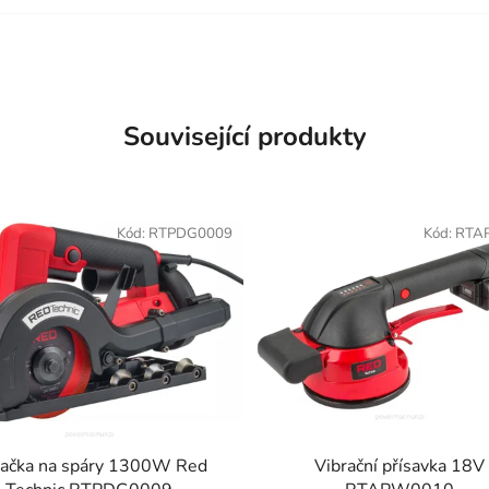
é detaily. Každopádně i víc
dních nožů u toho mohlo
Zatím to používám druhý
ak uvidíme dále
Související produkty
Kód:
RTPDG0009
Kód:
RTA
ačka na spáry 1300W Red
Vibrační přísavka 18V