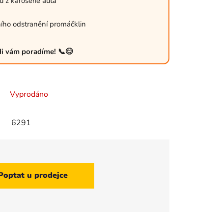
ů z karoserie auta
ího odstranění promáčklin
ádi vám poradíme! 📞😊
Vyprodáno
6291
Poptat u prodejce