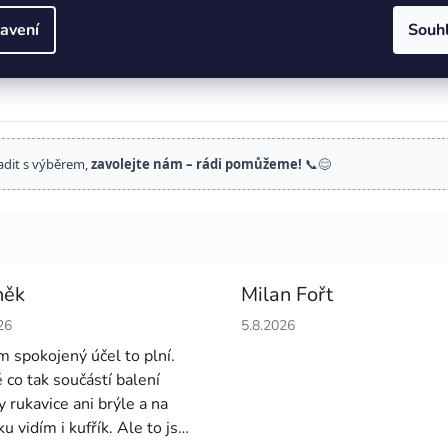
avení
Souh
adit s výběrem,
zavolejte nám – rádi pomůžeme!
📞😊
něk
Milan Fořt
cení obchodu je 4 z 5 hvězdiček.
Hodnocení obchodu je 5 z 5 
26
5.8.2026
em spokojený účel to plní.
é co tak součástí balení
y rukavice ani brýle a na
u vidím i kufřík. Ale to jsou