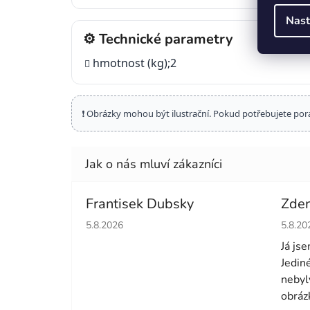
Nast
⚙️ Technické parametry
hmotnost (kg);2
❗ Obrázky mohou být ilustrační. Pokud potřebujete por
Frantisek Dubsky
Zde
Hodnocení obchodu je 5 z 5 hvězdiček.
Hodno
5.8.2026
5.8.20
Já js
Jedin
nebyl
obrázk