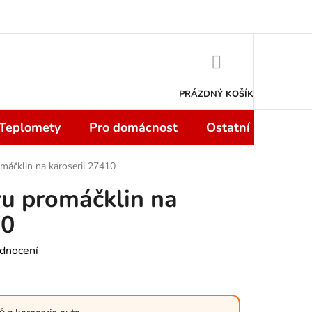
 smlouvy do 14 dní
Podmínky ochrany osobních údajů
Moje objedn
NÁKUPNÍ
KOŠÍK
PRÁZDNÝ KOŠÍK
 Teplomety
Pro domácnost
Ostatní
Sport
máčklin na karoserii 27410
u promáčklin na
10
dnocení