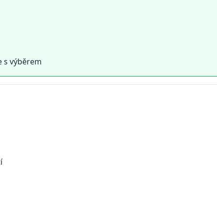
e s výběrem
í