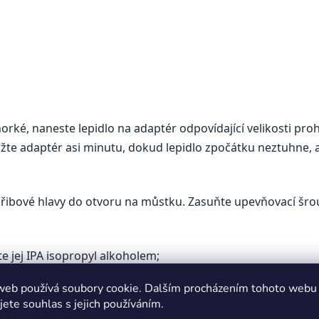
horké, naneste lepidlo na adaptér odpovídající velikosti pro
držte adaptér asi minutu, dokud lepidlo zpočátku neztuhne, 
řibové hlavy do otvoru na můstku. Zasuňte upevňovací šrou
e jej IPA isopropyl alkoholem;
web používá soubory cookie. Dalším procházením tohoto webu
e lepidlo ručně nebo pomocí špachtle, která je součástí sad
jete souhlas s jejich používáním.