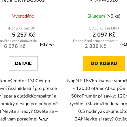
Technic RTPDG0009
RTAPW0010
Vyprodáno
Skladem
(>5 ks)
4 345 Kč bez DPH
1 733 Kč bez DPH
5 257 Kč
2 097 Kč
(–13 %)
(–1
6 076 Kč
2 338 Kč
DETAIL
DO KOŠÍKU
konný motor 1300W pro
Napětí: 18VFrekvence vibrac
ivní řezáníIdeální pro přesné
- 12000 ot/minAbsorpční s
ní spár a dlaždicKompaktní a
50kgPrůměr přísavky: 12
omický design pro pohodlné
rychlostíMaximální doba pr
tíNevíte si rady? Ozvěte se –
0,5 hodiny2x akumulát
rádi vám poradíme! 📞😊
2AhNevíte si rady? Ozvěte