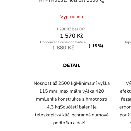
RTPTR0151, nosnost 2500 kg
Vyprodáno
1 298 Kč bez DPH
1 570 Kč
(–16 %)
1 880 Kč
DETAIL
Nosnost až 2500 kgMinimální výška
Vý
115 mm, maximální výška 420
efekt
mmLehká konstrukce s hmotností
řezá
4,3 kgSoučástí balení je
ergon
teleskopický klíč, ochranná gumová
použi
podložka a další...