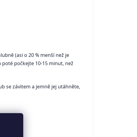
hlubně (asi o 20 % menší než je
a poté počkejte 10-15 minut, než
b se závitem a jemně jej utáhněte,
y