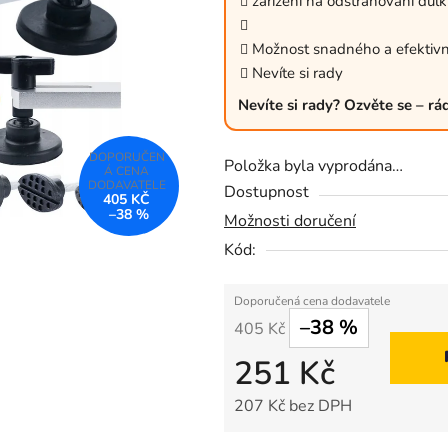
zařízení na odstraňování důlk
0,0
z
Možnost snadného a efektivn
5
Nevíte si rady
hvězdiček.
Nevíte si rady? Ozvěte se – r
Položka byla vyprodána…
Dostupnost
405 KČ
–38 %
Možnosti doručení
Kód:
–38 %
405 Kč
251 Kč
207 Kč bez DPH
Měrná cena: