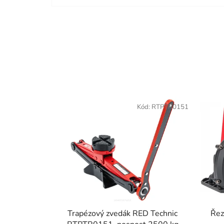
takov
náhra
být. 
den t
Kód:
RTPTR0151
Trapézový zvedák RED Technic
Řez