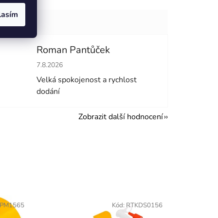
lasím
Roman Pantůček
hvězdiček.
Hodnocení obchodu je 5 z 5 hvězdiček.
7.8.2026
Velká spokojenost a rychlost
dodání
Zobrazit další hodnocení
PM1565
Kód:
RTKDS0156