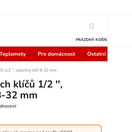
 smlouvy do 14 dní
Podmínky ochrany osobních údajů
Moje objedn
NÁKUPNÍ
KOŠÍK
PRÁZDNÝ KOŠÍK
 Teplomety
Pro domácnost
Ostatní
Sport
čů 1/2 '', nástrčný klíč 8-32 mm
h klíčů 1/2 '',
 8-32 mm
dnocení