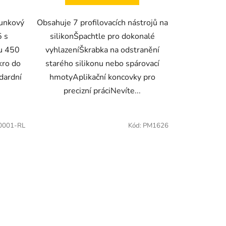
runkový
Obsahuje 7 profilovacích nástrojů na
 s
silikonŠpachtle pro dokonalé
u 450
vyhlazeníŠkrabka na odstranění
kro do
starého silikonu nebo spárovací
dardní
hmotyAplikační koncovky pro
precizní práciNevíte...
0001-RL
Kód:
PM1626