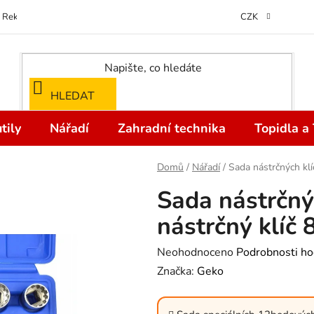
Reklamace
Kontakty
Doprava a Platba
Odstoupení od kupní
CZK
HLEDAT
tily
Nářadí
Zahradní technika
Topidla a
Domů
/
Nářadí
/
Sada nástrčných klí
Sada nástrčnýc
nástrčný klíč
Průměrné
Neohodnoceno
Podrobnosti ho
hodnocení
Značka:
Geko
produktu
je