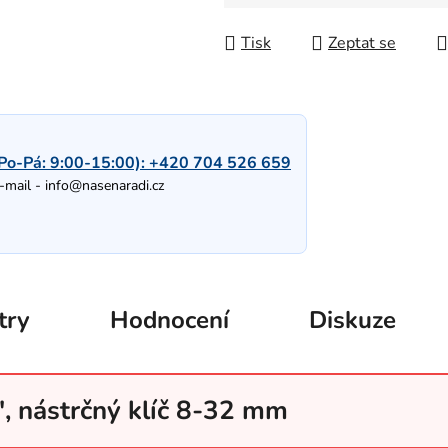
Měrná cena:
Tisk
Zeptat se
Po-Pá: 9:00-15:00):
+420 704 526 659
-mail -
info@nasenaradi.cz
try
Hodnocení
Diskuze
'', nástrčný klíč 8-32 mm