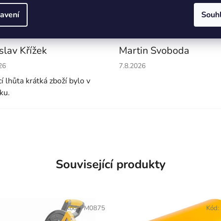
avení
Souh
slav Křížek
Martin Svoboda
cení obchodu je 5 z 5 hvězdiček.
Hodnocení obchodu je 5 z 5 
26
7.8.2026
í lhůta krátká zboží bylo v
ku.
Související produkty
Kód:
PM0875
Kód: