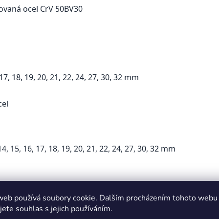
ovaná ocel CrV 50BV30
, 17, 18, 19, 20, 21, 22, 24, 27, 30, 32 mm
cel
4, 15, 16, 17, 18, 19, 20, 21, 22, 24, 27, 30, 32 mm
web používá soubory cookie. Dalším procházením tohoto webu
adit s výběrem,
zavolejte nám – rádi pomůžeme!
📞😊
jete souhlas s jejich používáním.