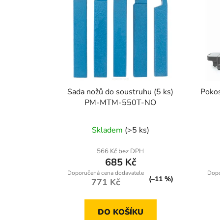
Sada nožů do soustruhu (5 ks)
Pokos
PM-MTM-550T-NO
Skladem
(>5 ks)
566 Kč bez DPH
685 Kč
(–11 %)
771 Kč
DO KOŠÍKU