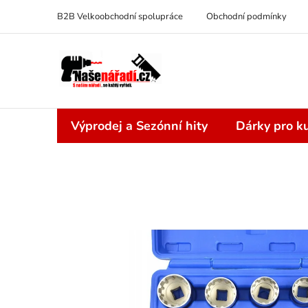
Přejít
B2B Velkoobchodní spolupráce
Obchodní podmínky
na
obsah
Výprodej a Sezónní hity
Dárky pro ku