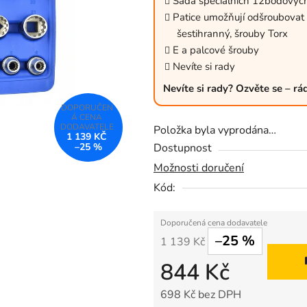
Sada speciálních 12bodový
0,0
Patice umožňují odšroubovat n
z
šestihranný, šrouby Torx
5
E a palcové šrouby
Nevíte si rady
hvězdiček.
Nevíte si rady? Ozvěte se – r
Položka byla vyprodána…
1 139 KČ
–25 %
Dostupnost
Možnosti doručení
Kód:
–25 %
1 139 Kč
844 Kč
698 Kč bez DPH