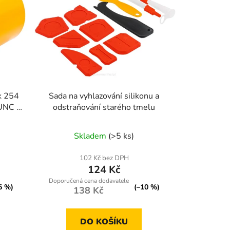
k 254
Sada na vyhlazování silikonu a
UNC –
odstraňování starého tmelu
Skladem
(>5 ks)
102 Kč bez DPH
124 Kč
5 %)
(–10 %)
138 Kč
DO KOŠÍKU