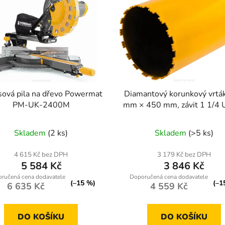
ová pila na dřevo Powermat
Diamantový korunkový vrtá
PM-UK-2400M
mm × 450 mm, závit 1 1/4 
Powermat PM1565
Skladem
(2 ks)
Skladem
(>5 ks)
4 615 Kč bez DPH
3 179 Kč bez DPH
5 584 Kč
3 846 Kč
(–15 %)
(–1
6 635 Kč
4 559 Kč
DO KOŠÍKU
DO KOŠÍKU