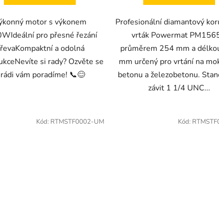
ýkonný motor s výkonem
Profesionální diamantový ko
WIdeální pro přesné řezání
vrták Powermat PM1565
řevaKompaktní a odolná
průměrem 254 mm a délko
ukceNevíte si rady? Ozvěte se
mm určený pro vrtání na mo
 rádi vám poradíme! 📞😊
betonu a železobetonu. Stan
závit 1 1/4 UNC...
Kód:
RTMSTF0002-UM
Kód:
RTMSTF