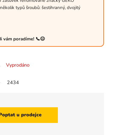
ch zásuvek renomované značky GEKO
ěkolik typů šroubů: šestihranný, dvojitý
ádi vám poradíme! 📞😊
Vyprodáno
2434
Poptat u prodejce