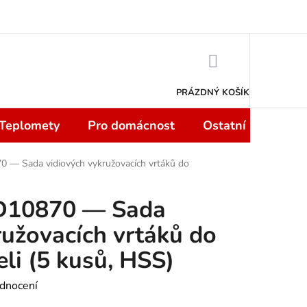
 smlouvy do 14 dní
Podmínky ochrany osobních údajů
Moje objedn
NÁKUPNÍ
KOŠÍK
PRÁZDNÝ KOŠÍK
 Teplomety
Pro domácnost
Ostatní
Sport
 — Sada vidiových vykružovacích vrtáků do
D10870 — Sada
ružovacích vrtáků do
li (5 kusů, HSS)
dnocení