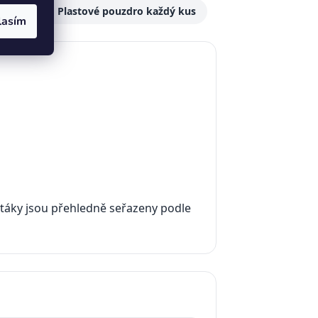
tačka
🧳 Plastové pouzdro každý kus
lasím
táky jsou přehledně seřazeny podle