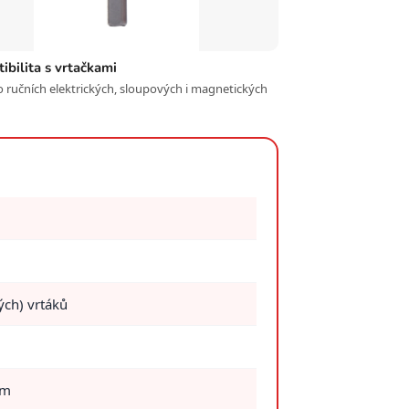
bilita s vrtačkami
o ručních elektrických, sloupových i magnetických
ých) vrtáků
mm