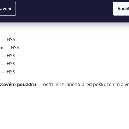
iál: HSS
🪵 Kov / Dřevo / Ocel
🔌 Elektrická i sloupová vr
avení
Souh
— HSS
mm
— HSS
— HSS
— HSS
— HSS
astovém pouzdru
— ostří je chráněno před poškozením a vr