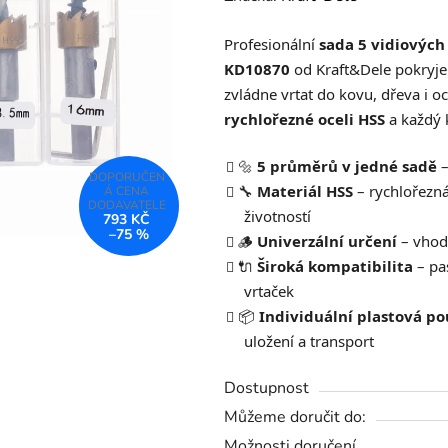
produktu
Profesionální
sada 5 vidiových
je
KD10870
od Kraft&Dele pokryje
0,0
zvládne vrtat do kovu, dřeva i o
z
rychlořezné oceli HSS
a každý 
5
hvězdiček.
🔩
5 průměrů v jedné sadě
–
🔧
Materiál HSS
– rychlořezná
životností
793 KČ
–75 %
🪵
Univerzální určení
– vhodn
🔌
Široká kompatibilita
– pa
vrtaček
📦
Individuální plastová p
uložení a transport
Dostupnost
Můžeme doručit do:
Možnosti doručení