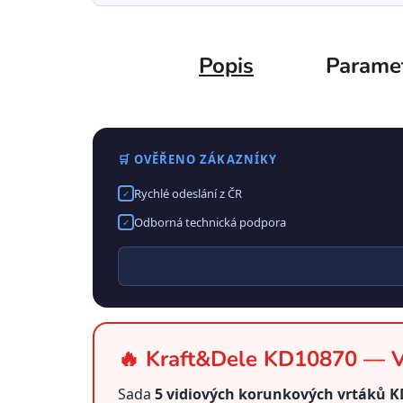
Popis
Parame
🛒 OVĚŘENO ZÁKAZNÍKY
Rychlé odeslání z ČR
✓
Odborná technická podpora
✓
🔥 Kraft&Dele KD10870 — Vy
Sada
5 vidiových korunkových vrtáků 