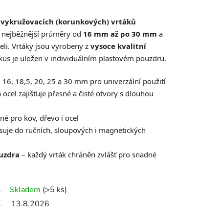
 vykružovacích (korunkových) vrtáků
 nejběžnější průměry od
16 mm až po 30 mm
a
celi. Vrtáky jsou vyrobeny z
vysoce kvalitní
kus je uložen v individuálním plastovém pouzdru.
 16, 18,5, 20, 25 a 30 mm pro univerzální použití
 ocel zajišťuje přesné a čisté otvory s dlouhou
é pro kov, dřevo i ocel
suje do ručních, sloupových i magnetických
ouzdra
– každý vrták chráněn zvlášť pro snadné
Skladem
(>5 ks)
13.8.2026