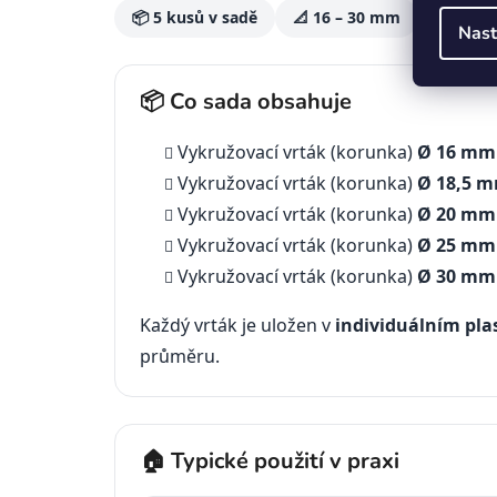
📦 5 kusů v sadě
📐 16 – 30 mm
⚙️ Mater
Nast
📦 Co sada obsahuje
Vykružovací vrták (korunka)
Ø 16 mm
Vykružovací vrták (korunka)
Ø 18,5 
Vykružovací vrták (korunka)
Ø 20 mm
Vykružovací vrták (korunka)
Ø 25 mm
Vykružovací vrták (korunka)
Ø 30 mm
Každý vrták je uložen v
individuálním pl
průměru.
🏠 Typické použití v praxi