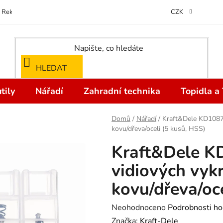
Reklamace
Kontakty
Doprava a Platba
Odstoupení od kupní
CZK
HLEDAT
tily
Nářadí
Zahradní technika
Topidla a
Domů
/
Nářadí
/
Kraft&Dele KD10870
kovu/dřeva/oceli (5 kusů, HSS)
Kraft&Dele K
vidiových vyk
kovu/dřeva/oce
Průměrné
Neohodnoceno
Podrobnosti ho
hodnocení
Značka:
Kraft-Dele