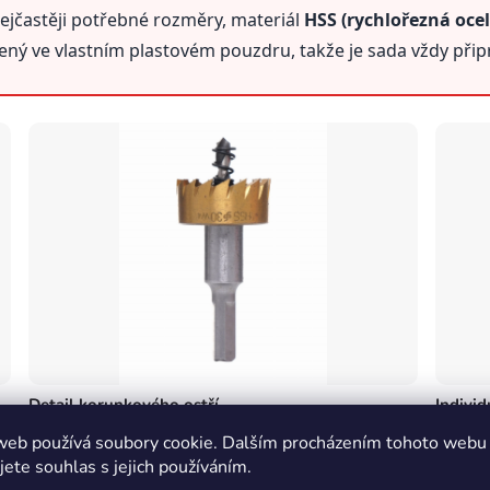
ejčastěji potřebné rozměry, materiál
HSS (rychlořezná ocel
žený ve vlastním plastovém pouzdru, takže je sada vždy při
Detail korunkového ostří
Individ
Precizně broušené zuby z HSS oceli pro čisté a přesné
Každý v
web používá soubory cookie. Dalším procházením tohoto webu
otvory.
bezpečné
jete souhlas s jejich používáním.