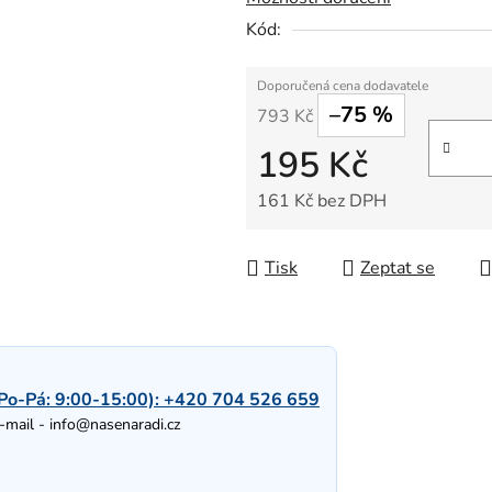
Kód:
–75 %
793 Kč
195 Kč
161 Kč bez DPH
Měrná cena:
Tisk
Zeptat se
Po-Pá: 9:00-15:00):
+420 704 526 659
-mail -
info@nasenaradi.cz