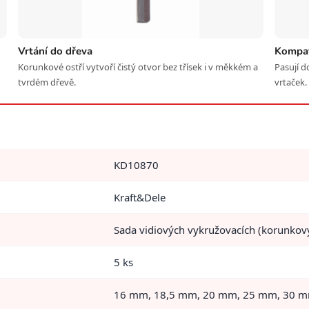
Vrtání do dřeva
Kompati
Korunkové ostří vytvoří čistý otvor bez třísek i v měkkém a
Pasují d
tvrdém dřevě.
vrtaček.
KD10870
Kraft&Dele
Sada vidiových vykružovacích (korunkov
5 ks
16 mm, 18,5 mm, 20 mm, 25 mm, 30 