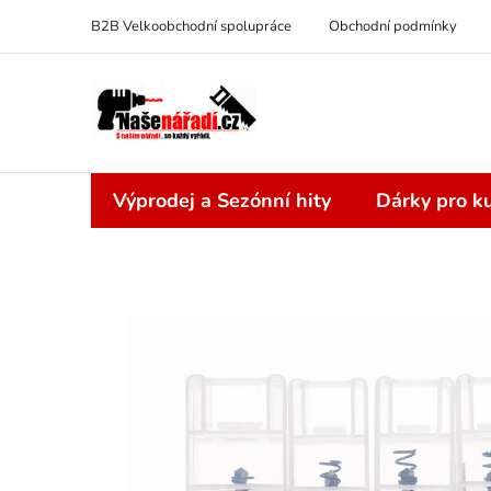
Přejít
B2B Velkoobchodní spolupráce
Obchodní podmínky
na
obsah
Výprodej a Sezónní hity
Dárky pro ku