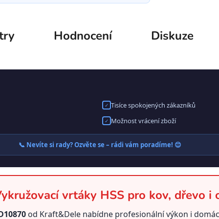
try
Hodnocení
Diskuze
Tisíce spokojených zákazníků
✓
Možnost vrácení zboží
✓
📞 Nevíte si rady? Ozvěte se – rádi vám poradíme! 😊
kružovací vrtáky HSS pro kov, dřevo i 
KD10870
od Kraft&Dele nabídne profesionální výkon i domác