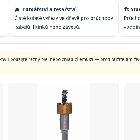
🪵 Truhlářství a tesařství
🏗️ St
Čisté kulaté výřezy ve dřevě pro průchody
Průcho
kabelů, fitinků nebo závěsů.
vodoin
o kovu použijte řezný olej nebo chladicí emulzi — prodloužíte tím ži