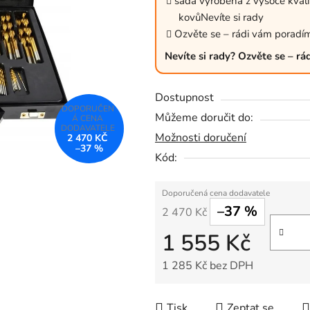
sada vyrobena z vysoce kvalit
5,0
kovůNevíte si rady
z
Ozvěte se – rádi vám poradí
5
Nevíte si rady? Ozvěte se – r
hvězdiček.
Dostupnost
Můžeme doručit do:
Možnosti doručení
2 470 KČ
–37 %
Kód:
–37 %
2 470 Kč
1 555 Kč
1 285 Kč bez DPH
Měrná cena:
Tisk
Zeptat se