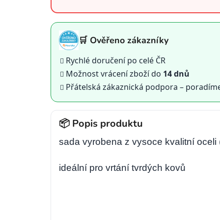
je
5,0
z
5
hvězdiček.
🛒 Ověřeno zákazníky
Rychlé doručení po celé ČR
Možnost vrácení zboží do
14 dnů
Přátelská zákaznická podpora – poradím
📦 Popis produktu
sada vyrobena z vysoce kvalitní oceli
ideální pro vrtání tvrdých kovů