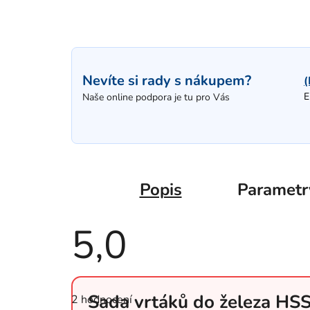
Nevíte si rady s nákupem?
(
E
Naše online podpora je tu pro Vás
Popis
Parametr
5,0
Průměrné
hodnocení
Sada vrtáků do železa HS
2 hodnocení
produktu