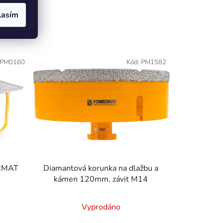
lasím
PM0160
Kód:
PM1582
ERMAT
Diamantová korunka na dlažbu a
kámen 120mm, závit M14
Vyprodáno