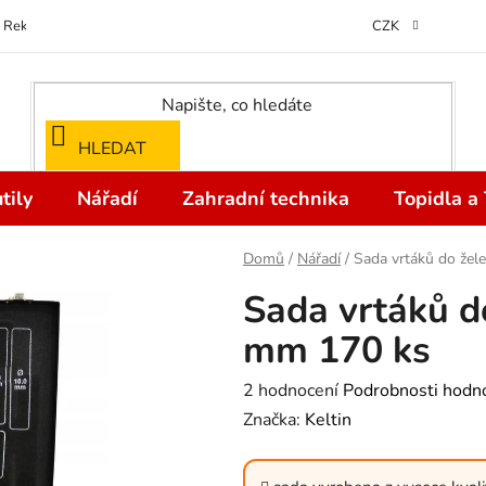
Reklamace
Kontakty
Doprava a Platba
Odstoupení od kupní
CZK
HLEDAT
tily
Nářadí
Zahradní technika
Topidla a
Domů
/
Nářadí
/
Sada vrtáků do žel
Sada vrtáků d
mm 170 ks
Průměrné
2 hodnocení
Podrobnosti hodn
hodnocení
Značka:
Keltin
produktu
je