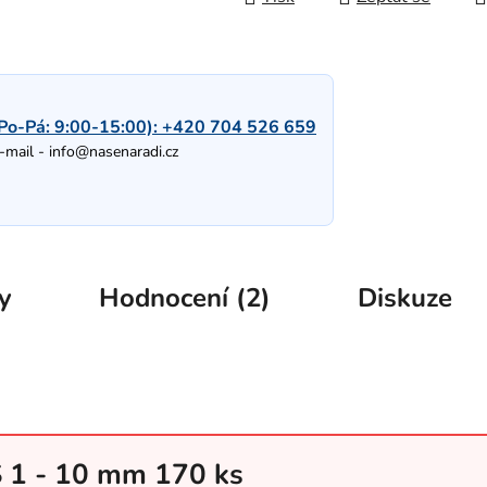
Po-Pá: 9:00-15:00):
+420 704 526 659
-mail -
info@nasenaradi.cz
y
Hodnocení (2)
Diskuze
S 1 - 10 mm 170 ks