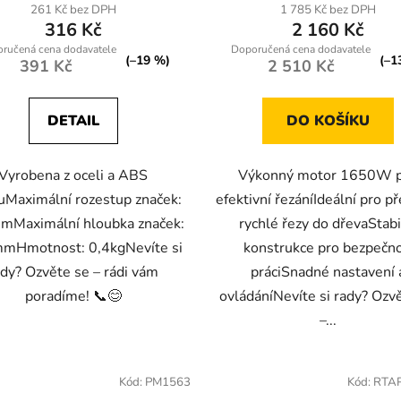
261 Kč bez DPH
1 785 Kč bez DPH
316 Kč
2 160 Kč
(–19 %)
(–1
391 Kč
2 510 Kč
DETAIL
DO KOŠÍKU
Vyrobena z oceli a ABS
Výkonný motor 1650W 
uMaximální rozestup značek:
efektivní řezáníIdeální pro p
Maximální hloubka značek:
rychlé řezy do dřevaStabi
mHmotnost: 0,4kgNevíte si
konstrukce pro bezpečn
ady? Ozvěte se – rádi vám
práciSnadné nastavení 
poradíme! 📞😊
ovládáníNevíte si rady? Ozv
–...
Kód:
PM1563
Kód:
RTA