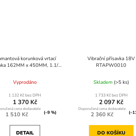
amantová korunková vrtací
Vibrační přísavka 18V
nka 162MM x 450MM, 1.1/4
RTAPW0010
UNC
Vyprodáno
Skladem
(>5 ks)
1 132 Kč bez DPH
1 733 Kč bez DPH
1 370 Kč
2 097 Kč
(–9 %)
(–1
1 510 Kč
2 360 Kč
DETAIL
DO KOŠÍKU