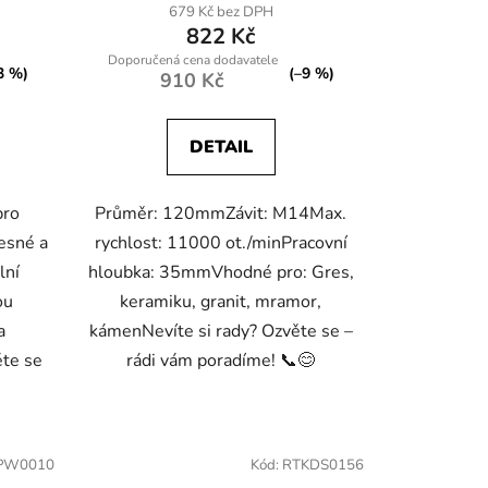
679 Kč bez DPH
822 Kč
3 %)
(–9 %)
910 Kč
DETAIL
pro
Průměr: 120mmZávit: M14Max.
řesné a
rychlost: 11000 ot./minPracovní
lní
hloubka: 35mmVhodné pro: Gres,
ou
keramiku, granit, mramor,
a
kámenNevíte si rady? Ozvěte se –
ěte se
rádi vám poradíme! 📞😊
PW0010
Kód:
RTKDS0156