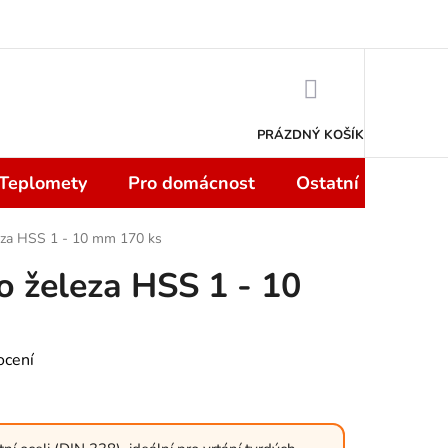
 smlouvy do 14 dní
Podmínky ochrany osobních údajů
Moje objedn
NÁKUPNÍ
KOŠÍK
PRÁZDNÝ KOŠÍK
 Teplomety
Pro domácnost
Ostatní
Sport
eza HSS 1 - 10 mm 170 ks
o železa HSS 1 - 10
ocení