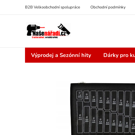
Přejít
B2B Velkoobchodní spolupráce
Obchodní podmínky
na
obsah
Výprodej a Sezónní hity
Dárky pro ku