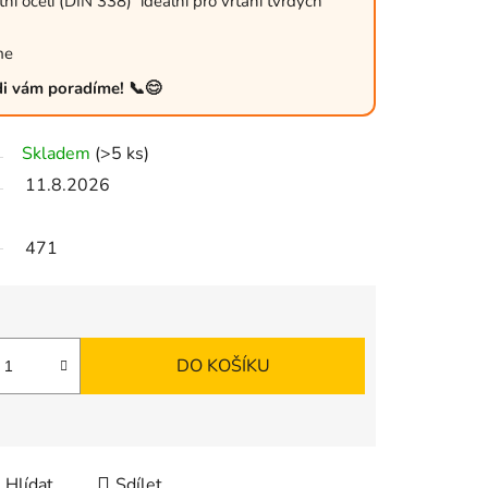
ní oceli (DIN 338) ideální pro vrtání tvrdých
me
ádi vám poradíme! 📞😊
Skladem
(>5 ks)
11.8.2026
471
DO KOŠÍKU
Hlídat
Sdílet