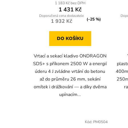
produktu
1 183 Kč bez DPH
1 431 Kč
je
3,9
(–25 %)
1 932 Kč
z
5
DO KOŠÍKU
hvězdiček.
Vrtací a sekací kladivo ONDRAGON
SDS+ s příkonem 2500 W a energií
plast
úderu 4 J zvládne vrtání do betonu
400mm
až do průměru 26 mm, sekání
250m
omítek i drážkování — a díky dvěma
r
upínacím...
Kód:
PM0504