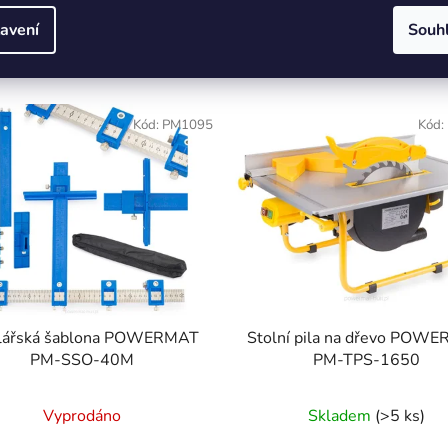
avení
Souh
Související produkty
Kód:
PM1095
Kód:
lářská šablona POWERMAT
Stolní pila na dřevo POW
PM-SSO-40M
PM-TPS-1650
Vyprodáno
Skladem
(>5 ks)