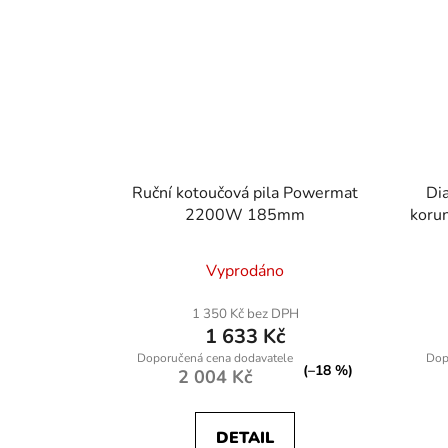
Ruční kotoučová pila Powermat
Di
2200W 185mm
koru
Vyprodáno
1 350 Kč bez DPH
1 633 Kč
(–18 %)
2 004 Kč
DETAIL