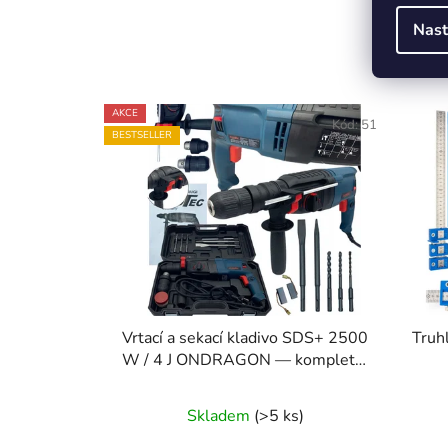
Nast
AKCE
Kód:
51
BESTSELLER
Vrtací a sekací kladivo SDS+ 2500
Truh
W / 4 J ONDRAGON — kompletní
sada v kufru
Průměrné
Skladem
(>5 ks)
hodnocení