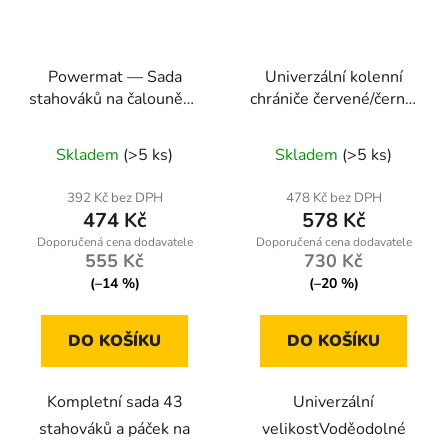
Powermat — Sada
Univerzální kolenní
stahováků na čalounění,
chrániče červené/černé,
43 dílů
voděodolné
Skladem
(>5 ks)
Skladem
(>5 ks)
392 Kč bez DPH
478 Kč bez DPH
474 Kč
578 Kč
555 Kč
730 Kč
(–14 %)
(–20 %)
DO KOŠÍKU
DO KOŠÍKU
Kompletní sada 43
Univerzální
stahováků a páček na
velikostVoděodolné