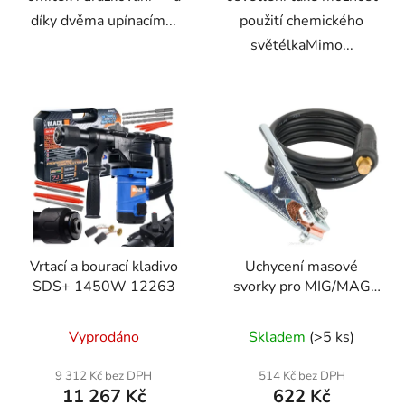
díky dvěma upínacím...
použití chemického
světélkaMimo...
Vrtací a bourací kladivo
Uchycení masové
SDS+ 1450W 12263
svorky pro MIG/MAG
svařování
RTMSTF0002-UM
Vyprodáno
Skladem
(>5 ks)
9 312 Kč bez DPH
514 Kč bez DPH
11 267 Kč
622 Kč