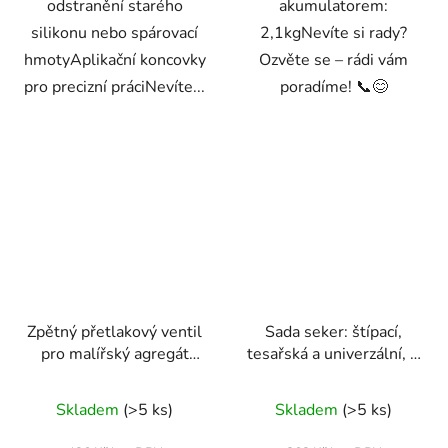
odstranění starého
akumulatorem:
silikonu nebo spárovací
2,1kgNevíte si rady?
hmotyAplikační koncovky
Ozvěte se – rádi vám
pro precizní práciNevíte...
poradíme! 📞😊
Zpětný přetlakový ventil
Sada seker: štípací,
pro malířský agregát
tesařská a univerzální, 3
Powermat PM-PDM-
ks – Powermat
1500M-ZZ
RTZS0054
Skladem
(>5 ks)
Skladem
(>5 ks)