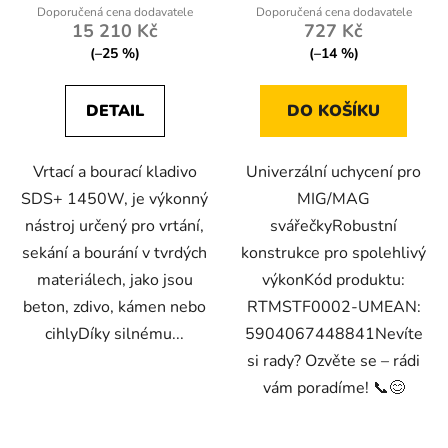
15 210 Kč
727 Kč
(–25 %)
(–14 %)
DETAIL
DO KOŠÍKU
Vrtací a bourací kladivo
Univerzální uchycení pro
SDS+ 1450W, je výkonný
MIG/MAG
nástroj určený pro vrtání,
svářečkyRobustní
sekání a bourání v tvrdých
konstrukce pro spolehlivý
materiálech, jako jsou
výkonKód produktu:
beton, zdivo, kámen nebo
RTMSTF0002-UMEAN:
cihlyDíky silnému...
5904067448841Nevíte
si rady? Ozvěte se – rádi
vám poradíme! 📞😊