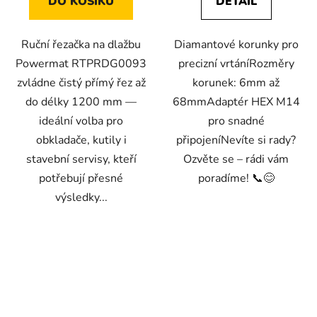
DO KOŠÍKU
DETAIL
Ruční řezačka na dlažbu
Diamantové korunky pro
Powermat RTPRDG0093
precizní vrtáníRozměry
zvládne čistý přímý řez až
korunek: 6mm až
do délky 1200 mm —
68mmAdaptér HEX M14
ideální volba pro
pro snadné
obkladače, kutily i
připojeníNevíte si rady?
stavební servisy, kteří
Ozvěte se – rádi vám
potřebují přesné
poradíme! 📞😊
výsledky...