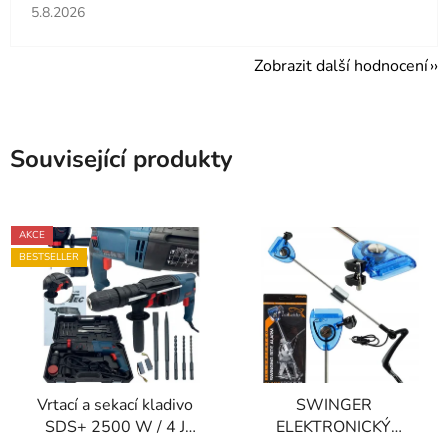
Hodnocení obchodu je 5 z 5 hvězdiček.
5.8.2026
Zobrazit další hodnocení
Související produkty
AKCE
BESTSELLER
Vrtací a sekací kladivo
SWINGER
SDS+ 2500 W / 4 J
ELEKTRONICKÝ