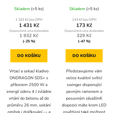
ONDRAGON —
W12026
Průměrné
Průměrné
kompletní sada v kufru
Skladem
(>5 ks)
Skladem
(>5 ks)
hodnocení
hodnocení
produktu
produktu
1 183 Kč bez DPH
143 Kč bez DPH
1 431 Kč
173 Kč
je
je
3,9
5,0
1 932 Kč
329 Kč
z
z
(–25 %)
(–47 %)
5
5
hvězdiček.
hvězdiček.
DO KOŠÍKU
DO KOŠÍKU
Vrtací a sekací kladivo
Představujeme vám
ONDRAGON SDS+ s
velice kvalitní svítící
příkonem 2500 W a
swinger disponující
energií úderu 4 J zvládne
pevným ramenem a
vrtání do betonu až do
posuvným závažímK
průměru 26 mm, sekání
dispozici máte krom LED
omítek i drážkování — a
osvětlení také možnost