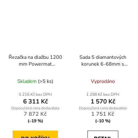
Řezačka na dlažbu 1200
Sada 5 diamantových
mm Powermat
korunek 6-68mm s
RTPRDG0093
adaptérem HEX M14
Skladem
(>5 ks)
Vyprodáno
5 216 Kč bez DPH
1 298 Kč bez DPH
6 311 Kč
1 570 Kč
7 872 Kč
1 751 Kč
(–19 %)
(–10 %)