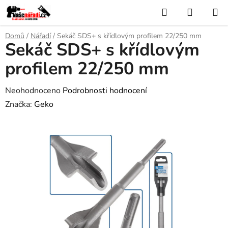
Přejít
Hledat
NÁKUP
na
KOŠÍK
obsah
Domů
/
Nářadí
/
Sekáč SDS+ s křídlovým profilem 22/250 mm
Sekáč SDS+ s křídlovým
profilem 22/250 mm
Průměrné
Neohodnoceno
Podrobnosti hodnocení
hodnocení
Značka:
Geko
produktu
je
0,0
z
5
hvězdiček.