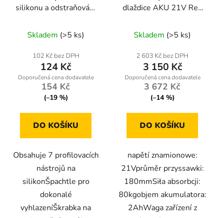
silikonu a odstraňování
dlaždice AKU 21V Red
starého tmelu
Technic RTAPW0053
Skladem
(>5 ks)
Skladem
(>5 ks)
102 Kč bez DPH
2 603 Kč bez DPH
124 Kč
3 150 Kč
154 Kč
3 672 Kč
(–19 %)
(–14 %)
DO KOŠÍKU
DO KOŠÍKU
Obsahuje 7 profilovacích
napětí znamionowe:
nástrojů na
21Vprůměr przyssawki:
silikonŠpachtle pro
180mmSiła absorbcji:
dokonalé
80kgobjem akumulatora:
vyhlazeníŠkrabka na
2AhWaga zařízení z