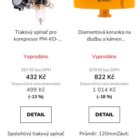
Tlakový spínač pro
Diamantová korunka na
kompresor PM-KO-
dlažbu a kámen
100T-V2-WY
120mm, závit M14
Vyprodáno
Vyprodáno
357 Kč bez DPH
679 Kč bez DPH
432 Kč
822 Kč
499 Kč
1 014 Kč
(–13 %)
(–18 %)
DETAIL
DETAIL
Spolehlivý tlakový spínač
Průměr: 120mmZávit: