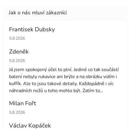
Frantisek Dubsky
Hodnocení obchodu je 5 z 5 hvězdiček.
5.8.2026
Zdeněk
Hodnocení obchodu je 4 z 5 hvězdiček.
5.8.2026
Já jsem spokojený účel to plní. Jediné co tak součástí
balení nebyly rukavice ani brýle a na obrázku vidím i
kufřík. Ale to jsou takové detaily. Každopádně i víc
náhradních nožů u toho mohlo být. Zatím to
používám druhý den tak uvidíme dále
Milan Fořt
Hodnocení obchodu je 5 z 5 hvězdiček.
5.8.2026
Václav Kopáček