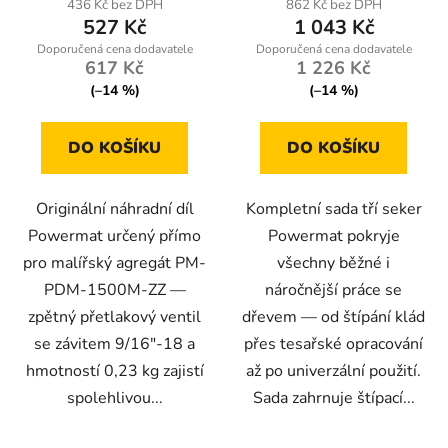
436 Kč bez DPH
862 Kč bez DPH
527 Kč
1 043 Kč
617 Kč
1 226 Kč
(–14 %)
(–14 %)
DO KOŠÍKU
DO KOŠÍKU
Originální náhradní díl
Kompletní sada tří seker
Powermat určený přímo
Powermat pokryje
pro malířský agregát PM-
všechny běžné i
PDM-1500M-ZZ —
náročnější práce se
zpětný přetlakový ventil
dřevem — od štípání klád
se závitem 9/16"-18 a
přes tesařské opracování
hmotností 0,23 kg zajistí
až po univerzální použití.
spolehlivou...
Sada zahrnuje štípací...