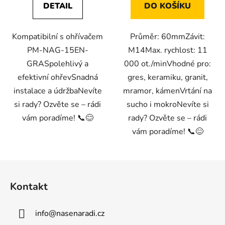
DETAIL
DO KOŠÍKU
Kompatibilní s ohřívačem
Průměr: 60mmZávit:
PM-NAG-15EN-
M14Max. rychlost: 11
GRASpolehlivý a
000 ot./minVhodné pro:
efektivní ohřevSnadná
gres, keramiku, granit,
instalace a údržbaNevíte
mramor, kámenVrtání na
si rady? Ozvěte se – rádi
sucho i mokroNevíte si
vám poradíme! 📞😊
rady? Ozvěte se – rádi
vám poradíme! 📞😊
Z
á
Kontakt
p
a
info
@
nasenaradi.cz
t