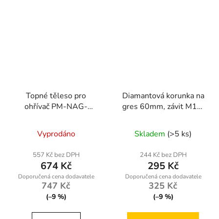
Topné těleso pro
Diamantová korunka na
ohřívač PM-NAG-
gres 60mm, závit M14,
15EN-GRA
suché/mokré vrtání
Vyprodáno
Skladem
(>5 ks)
557 Kč bez DPH
244 Kč bez DPH
674 Kč
295 Kč
747 Kč
325 Kč
(–9 %)
(–9 %)