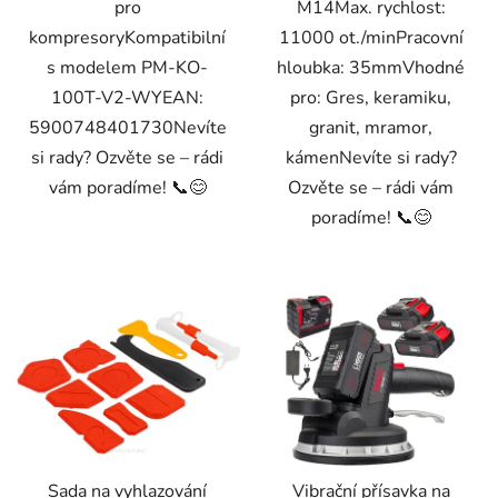
pro
M14Max. rychlost:
kompresoryKompatibilní
11000 ot./minPracovní
s modelem PM-KO-
hloubka: 35mmVhodné
100T-V2-WYEAN:
pro: Gres, keramiku,
5900748401730Nevíte
granit, mramor,
si rady? Ozvěte se – rádi
kámenNevíte si rady?
vám poradíme! 📞😊
Ozvěte se – rádi vám
poradíme! 📞😊
Sada na vyhlazování
Vibrační přísavka na