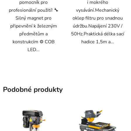
pomocník pro
i mokrého
profesionální použití! 🔧
vysávání.Mechanický
Silný magnet pro
oklep filtru pro snadnou
připevnění k železným
údržbu.Napájení 230V /
předmětům a
50Hz.Praktická délka sací
konstrukcím ⚙️ COB
hadice 1,5m a...
LED...
Podobné produkty