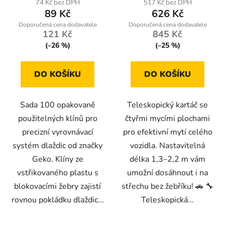
74 Kč bez DPH
517 Kč bez DPH
89 Kč
626 Kč
121 Kč
845 Kč
(–26 %)
(–25 %)
DO KOŠÍKU
DO KOŠÍKU
Sada 100 opakovaně
Teleskopický kartáč se
použitelných klínů pro
čtyřmi mycími plochami
precizní vyrovnávací
pro efektivní mytí celého
systém dlaždic od značky
vozidla. Nastavitelná
Geko. Klíny ze
délka 1,3–2,2 m vám
vstřikovaného plastu s
umožní dosáhnout i na
blokovacími žebry zajistí
střechu bez žebříku! 🚗 🔧
rovnou pokládku dlaždic...
Teleskopická...