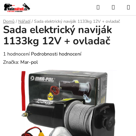
Přejít
Hledat
NÁKUP
na
KOŠÍK
obsah
Domů
/
Nářadí
/
Sada elektrický naviják 1133kg 12V + ovladač
Sada elektrický naviják
1133kg 12V + ovladač
Průměrné
1 hodnocení
Podrobnosti hodnocení
hodnocení
Značka:
Mar-pol
produktu
je
5,0
z
5
hvězdiček.