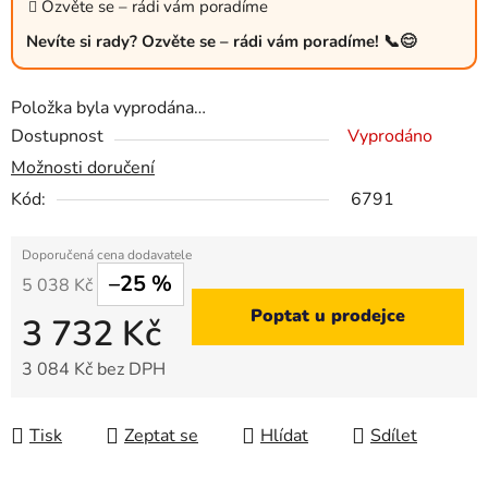
Ozvěte se – rádi vám poradíme
Nevíte si rady? Ozvěte se – rádi vám poradíme! 📞😊
Položka byla vyprodána…
Dostupnost
Vyprodáno
Možnosti doručení
Kód:
6791
–25 %
5 038 Kč
Poptat u prodejce
3 732 Kč
3 084 Kč bez DPH
Měrná cena:
Tisk
Zeptat se
Hlídat
Sdílet