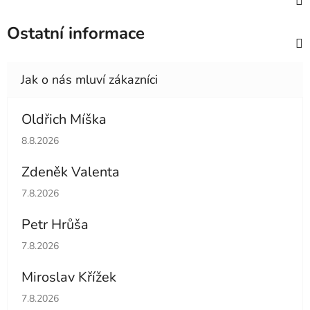
Ostatní informace
Oldřich Míška
Hodnocení obchodu je 5 z 5 hvězdiček.
8.8.2026
Zdeněk Valenta
Hodnocení obchodu je 5 z 5 hvězdiček.
7.8.2026
Petr Hrůša
Hodnocení obchodu je 5 z 5 hvězdiček.
7.8.2026
Miroslav Křížek
Hodnocení obchodu je 5 z 5 hvězdiček.
7.8.2026