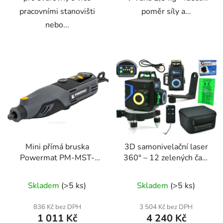
pracovními stanovišti
poměr síly a...
nebo...
Mini přímá bruska
3D samonivelační laser
Powermat PM-MST-
360° – 12 zelených čar |
200T
Geko G03308
Skladem
(>5 ks)
Skladem
(>5 ks)
836 Kč bez DPH
3 504 Kč bez DPH
1 011 Kč
4 240 Kč