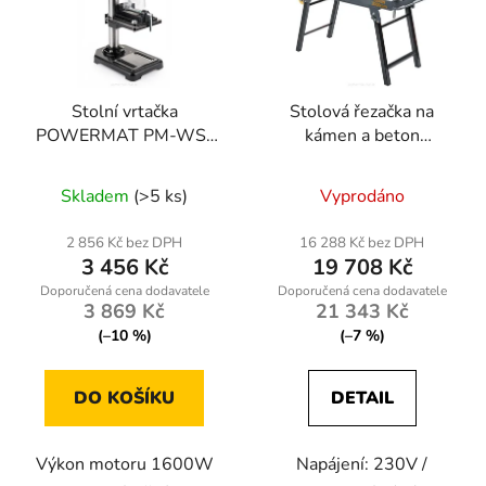
Stolní vrtačka
Stolová řezačka na
POWERMAT PM-WS-
kámen a beton
1600M
Powermat PM-PDB-
3000M
Skladem
(>5 ks)
Vyprodáno
2 856 Kč bez DPH
16 288 Kč bez DPH
3 456 Kč
19 708 Kč
3 869 Kč
21 343 Kč
(–10 %)
(–7 %)
DO KOŠÍKU
DETAIL
Výkon motoru 1600W
Napájení: 230V /