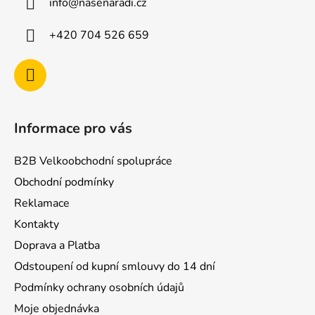
info
@
nasenaradi.cz
t
í
+420 704 526 659
Informace pro vás
B2B Velkoobchodní spolupráce
Obchodní podmínky
Reklamace
Kontakty
Doprava a Platba
Odstoupení od kupní smlouvy do 14 dní
Podmínky ochrany osobních údajů
Moje objednávka