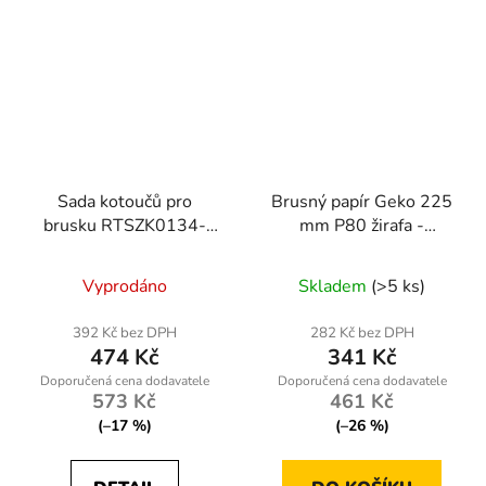
Sada kotoučů pro
Brusný papír Geko 225
brusku RTSZK0134-
mm P80 žirafa -
ZTA
profesionální
perforovaný kotouč pro
Vyprodáno
Skladem
(>5 ks)
hrubé broušení (50 ks)
392 Kč bez DPH
282 Kč bez DPH
474 Kč
341 Kč
573 Kč
461 Kč
(–17 %)
(–26 %)