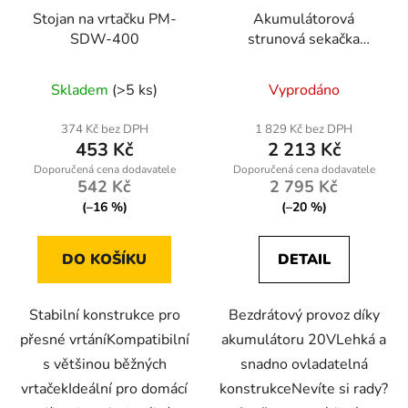
Stojan na vrtačku PM-
Akumulátorová
SDW-400
strunová sekačka
Powermat PM-PKA-
20C
Skladem
(>5 ks)
Vyprodáno
374 Kč bez DPH
1 829 Kč bez DPH
453 Kč
2 213 Kč
542 Kč
2 795 Kč
(–16 %)
(–20 %)
DO KOŠÍKU
DETAIL
Stabilní konstrukce pro
Bezdrátový provoz díky
přesné vrtáníKompatibilní
akumulátoru 20VLehká a
s většinou běžných
snadno ovladatelná
vrtačekIdeální pro domácí
konstrukceNevíte si rady?