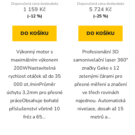
1 159 Kč
5 724 Kč
(–12 %)
(–25 %)
DO KOŠÍKU
DO KOŠÍKU
Výkonný motor s
Profesionální 3D
maximálním výkonem
samonivelační laser 360°
200WNastavitelná
značky Geko s 12
rychlost otáček až do 35
zelenými čárami pro
000 ot./minPrůměr
přesné měření a značení
úchytu 3,2mm pro přesné
ve třech rovinách
práceObsahuje bohaté
najednou. Automatická
příslušenství včetně 10
nivelace, dosah až 15
fréz a 65...
metrů a...