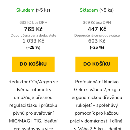
Geko
profesionální nářadí pro
domácnost i dílnu
Skladem
(>5 ks)
Skladem
(>5 ks)
632 Kč bez DPH
369 Kč bez DPH
765 Kč
447 Kč
1 033 Kč
603 Kč
(–25 %)
(–25 %)
DO KOŠÍKU
DO KOŠÍKU
Reduktor CO₂/Argon se
Profesionální kladivo
dvěma rotametry
Geko s váhou 2,5 kg a
umožňuje přesnou
ergonomickou dřevěnou
regulaci tlaku i průtoku
rukojetí – spolehlivý
plynů pro svařování
pomocník pro každou
MIG/MAG i TIG. Ideální
práci v domácnosti i dílně.
pro svařovny s více
🔧 Váha 2,5 kg – ideální