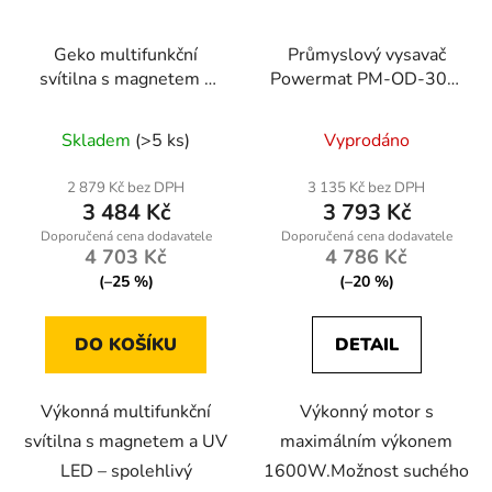
Geko multifunkční
Průmyslový vysavač
svítilna s magnetem a
Powermat PM-OD-30M
UV LED COB 5W 300
FC 1600W
lm 2000 mAh IP54 -
suché/mokré s
Skladem
(>5 ks)
Vyprodáno
profesionální osvětlení
mechanickým oklepem
pro dílnu
2 879 Kč bez DPH
3 135 Kč bez DPH
3 484 Kč
3 793 Kč
4 703 Kč
4 786 Kč
(–25 %)
(–20 %)
DO KOŠÍKU
DETAIL
Výkonná multifunkční
Výkonný motor s
svítilna s magnetem a UV
maximálním výkonem
LED – spolehlivý
1600W.Možnost suchého