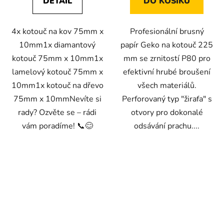
DETAIL
DO KOŠÍKU
4x kotouč na kov 75mm x
Profesionální brusný
10mm1x diamantový
papír Geko na kotouč 225
kotouč 75mm x 10mm1x
mm se zrnitostí P80 pro
lamelový kotouč 75mm x
efektivní hrubé broušení
10mm1x kotouč na dřevo
všech materiálů.
75mm x 10mmNevíte si
Perforovaný typ "žirafa" s
rady? Ozvěte se – rádi
otvory pro dokonalé
vám poradíme! 📞😊
odsávání prachu....