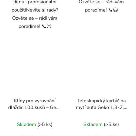
dílnu i profesionální
Ozvěte se – rádi vám
použitíNevíte si rady?
poradíme! 📞😊
Ozvěte se – rádi vám
poradíme! 📞😊
Klíny pro vyrovnání
Teleskopický kartáč na
dlaždic 100 kusů – Geko
mytí auta Geko 1,3-2,2
G00431
m se čtyřmi mycími
plochami
Skladem
(>5 ks)
Skladem
(>5 ks)