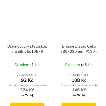
Diagnostický stetoskop
Brusné plátno Geko
pro dílny kd10579
230×280 mm P120 -
10 ks pro profesionální
dokončovací práce
Skladem
(1 ks)
Skladem
(>5 ks)
76 Kč bez DPH
89 Kč bez DPH
92 Kč
108 Kč
374 Kč
146 Kč
(–75 %)
(–26 %)