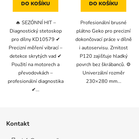
DO KOŠÍKU
DO KOŠÍKU
🔥 SEZÓNNÍ HIT –
Profesionální brusné
Diagnostický stetoskop
plátno Geko pro precizní
pro dílny KD10579 ✔
dokončovací práce v dílně
Precizní měření vibrací –
i autoservisu. Zrnitost
detekce skrytých vad ✔
P120 zajišťuje hladký
Použití na motorech a
povrch bez škrábanců. ⚙️
převodovkách –
Univerzální rozměr
profesionální diagnostika
230×280 mm...
✔...
Z
á
Kontakt
p
a