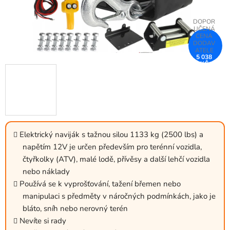
5 038
KČ
–25 %
Elektrický naviják s tažnou silou 1133 kg (2500 lbs) a
napětím 12V je určen především pro terénní vozidla,
čtyřkolky (ATV), malé lodě, přívěsy a další lehčí vozidla
nebo náklady
Používá se k vyprošťování, tažení břemen nebo
manipulaci s předměty v náročných podmínkách, jako je
bláto, sníh nebo nerovný terén
Nevíte si rady