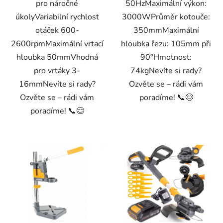
pro náročné
50HzMaximální výkon:
úkolyVariabilní rychlost
3000WPrůměr kotouče:
otáček 600-
350mmMaximální
2600rpmMaximální vrtací
hloubka řezu: 105mm při
hloubka 50mmVhodná
90°Hmotnost:
pro vrtáky 3-
74kgNevíte si rady?
16mmNevíte si rady?
Ozvěte se – rádi vám
Ozvěte se – rádi vám
poradíme! 📞😊
poradíme! 📞😊