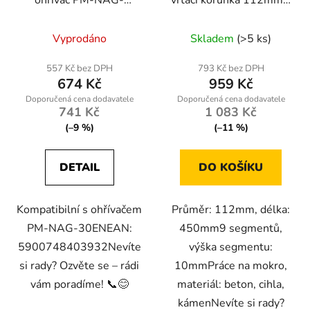
30EN-GRA
450mm, 1.1/4 UNC, na
mokro
Vyprodáno
Skladem
(>5 ks)
557 Kč bez DPH
793 Kč bez DPH
674 Kč
959 Kč
741 Kč
1 083 Kč
(–9 %)
(–11 %)
DETAIL
DO KOŠÍKU
Kompatibilní s ohřívačem
Průměr: 112mm, délka:
PM-NAG-30ENEAN:
450mm9 segmentů,
5900748403932Nevíte
výška segmentu:
si rady? Ozvěte se – rádi
10mmPráce na mokro,
vám poradíme! 📞😊
materiál: beton, cihla,
kámenNevíte si rady?