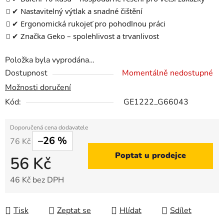
✔ Nastavitelný výtlak a snadné čištění
✔ Ergonomická rukojeť pro pohodlnou práci
✔ Značka Geko – spolehlivost a trvanlivost
Položka byla vyprodána…
Dostupnost
Momentálně nedostupné
Možnosti doručení
Kód:
GE1222_G66043
–26 %
76 Kč
Poptat u prodejce
56 Kč
46 Kč bez DPH
Měrná cena:
Tisk
Zeptat se
Hlídat
Sdílet