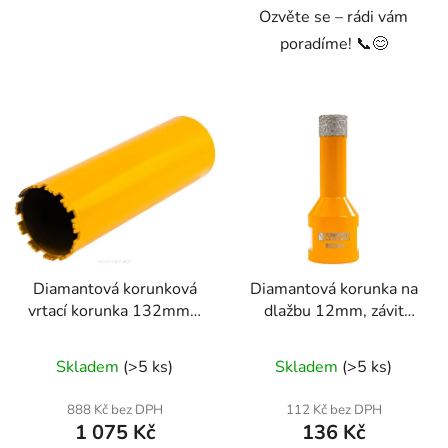
Ozvěte se – rádi vám
poradíme! 📞😊
Diamantová korunková
Diamantová korunka na
vrtací korunka 132mm x
dlažbu 12mm, závit
450mm, 1.1/4 UNC
M14
Skladem
(>5 ks)
Skladem
(>5 ks)
888 Kč bez DPH
112 Kč bez DPH
1 075 Kč
136 Kč