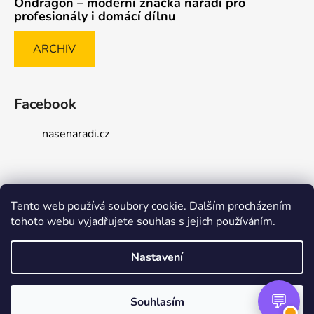
Ondragon – moderní značka nářadí pro
profesionály i domácí dílnu
ARCHIV
Facebook
nasenaradi.cz
Tento web používá soubory cookie. Dalším procházením
Způsob ověřování recenzí
tohoto webu vyjadřujete souhlas s jejich používáním.
Nastavení
Vytvořil Shoptet Premium
Souhlasím
Copyright 2026
nasenaradi.cz
. Všechna práva