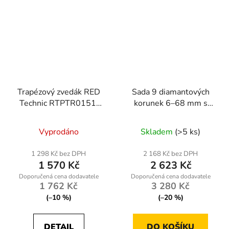
Trapézový zvedák RED
Sada 9 diamantových
Technic RTPTR0151,
korunek 6–68 mm s
nosnost 2500 kg
adaptérem HEX M14
Vyprodáno
Skladem
(>5 ks)
1 298 Kč bez DPH
2 168 Kč bez DPH
1 570 Kč
2 623 Kč
1 762 Kč
3 280 Kč
(–10 %)
(–20 %)
DETAIL
DO KOŠÍKU