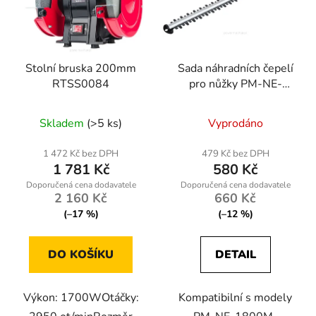
Stolní bruska 200mm
Sada náhradních čepelí
RTSS0084
pro nůžky PM-NE-
1800M-NO
Skladem
(>5 ks)
Vyprodáno
1 472 Kč bez DPH
479 Kč bez DPH
1 781 Kč
580 Kč
2 160 Kč
660 Kč
(–17 %)
(–12 %)
DO KOŠÍKU
DETAIL
Výkon: 1700WOtáčky:
Kompatibilní s modely