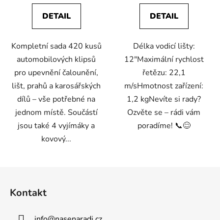
DETAIL
DETAIL
Kompletní sada 420 kusů
Délka vodicí lišty:
automobilových klipsů
12"Maximální rychlost
pro upevnění čalounění,
řetězu: 22,1
lišt, prahů a karosářských
m/sHmotnost zařízení:
dílů – vše potřebné na
1,2 kgNevíte si rady?
jednom místě. Součástí
Ozvěte se – rádi vám
jsou také 4 vyjímáky a
poradíme! 📞😊
kovový...
Z
á
Kontakt
p
a
info
@
nasenaradi.cz