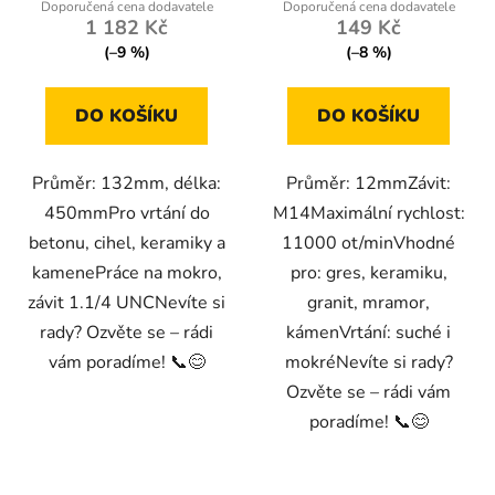
1 182 Kč
149 Kč
(–9 %)
(–8 %)
DO KOŠÍKU
DO KOŠÍKU
Průměr: 132mm, délka:
Průměr: 12mmZávit:
450mmPro vrtání do
M14Maximální rychlost:
betonu, cihel, keramiky a
11000 ot/minVhodné
kamenePráce na mokro,
pro: gres, keramiku,
závit 1.1/4 UNCNevíte si
granit, mramor,
rady? Ozvěte se – rádi
kámenVrtání: suché i
vám poradíme! 📞😊
mokréNevíte si rady?
Ozvěte se – rádi vám
poradíme! 📞😊