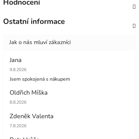
Hodnocení
Ostatní informace
Jana
Hodnocení obchodu je 5 z 5 hvězdiček.
9.8.2026
Jsem spokojená s nákupem
Oldřich Míška
Hodnocení obchodu je 5 z 5 hvězdiček.
8.8.2026
Zdeněk Valenta
Hodnocení obchodu je 5 z 5 hvězdiček.
7.8.2026