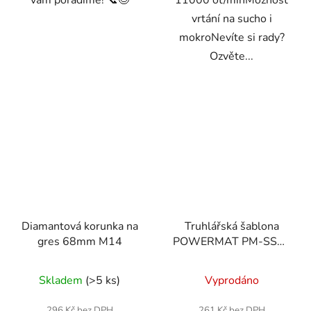
vrtání na sucho i
mokroNevíte si rady?
Ozvěte...
Diamantová korunka na
Truhlářská šablona
gres 68mm M14
POWERMAT PM-SSO-
40M
Skladem
(>5 ks)
Vyprodáno
296 Kč bez DPH
261 Kč bez DPH