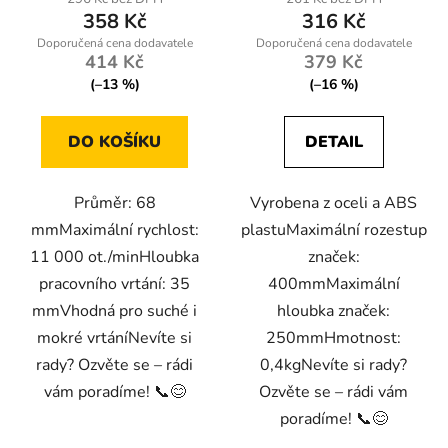
358 Kč
316 Kč
414 Kč
379 Kč
(–13 %)
(–16 %)
DO KOŠÍKU
DETAIL
Průměr: 68
Vyrobena z oceli a ABS
mmMaximální rychlost:
plastuMaximální rozestup
11 000 ot./minHloubka
značek:
pracovního vrtání: 35
400mmMaximální
mmVhodná pro suché i
hloubka značek:
mokré vrtáníNevíte si
250mmHmotnost:
rady? Ozvěte se – rádi
0,4kgNevíte si rady?
vám poradíme! 📞😊
Ozvěte se – rádi vám
poradíme! 📞😊