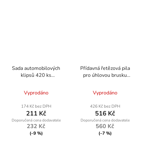
Sada automobilových
Přídavná řetězová pila
klipsů 420 ks
pro úhlovou brusku
Powermat RTKST0099
RTPAS0051
Vyprodáno
Vyprodáno
174 Kč bez DPH
426 Kč bez DPH
211 Kč
516 Kč
232 Kč
560 Kč
(–9 %)
(–7 %)