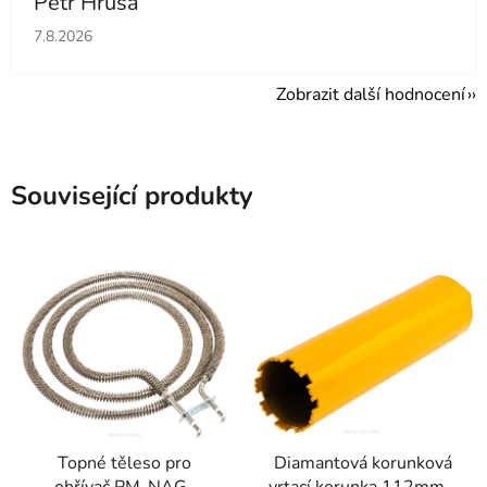
Petr Hrůša
Hodnocení obchodu je 5 z 5 hvězdiček.
7.8.2026
Zobrazit další hodnocení
Související produkty
Topné těleso pro
Diamantová korunková
ohřívač PM-NAG-
vrtací korunka 112mm x