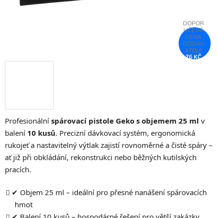
76 KČ
–26 %
Profesionální
spárovací pistole Geko s objemem 25 ml
v
balení
10 kusů
. Precizní dávkovací systém, ergonomická
rukojeť a nastavitelný výtlak zajistí rovnoměrné a čisté spáry –
ať již při obkládání, rekonstrukci nebo běžných kutilských
pracích.
✔ Objem 25 ml – ideální pro přesné nanášení spárovacích
hmot
✔ Balení 10 kusů – hospodárné řešení pro větší zakázky