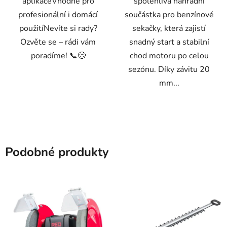
aplikaceVhodné pro
spolehlivá náhradní
profesionální i domácí
součástka pro benzínové
použitíNevíte si rady?
sekačky, která zajistí
Ozvěte se – rádi vám
snadný start a stabilní
poradíme! 📞😊
chod motoru po celou
sezónu. Díky závitu 20
mm...
Podobné produkty