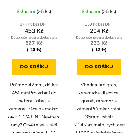
450mm, 1.1/4 UNC
Powermat
Skladem
(>5 ks)
Skladem
(>5 ks)
374 Kč bez DPH
169 Kč bez DPH
453 Kč
204 Kč
567 Kč
233 Kč
(–20 %)
(–12 %)
DO KOŠÍKU
DO KOŠÍKU
Průměr: 42mm, délka:
Vhodná pro gres,
450mmPro vrtání do
keramické dlaždice,
betonu, cihel a
granit, mramor a
kamenePráce na mokro,
kámenPrůměr vrtání:
závit 1.1/4 UNCNevíte si
35mm, závit:
rady? Ozvěte se – rádi
M14Maximální rychlost:
vám poradíme! 📞😊
11000 ot/minMožnost