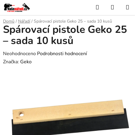
Přejít
Hledat
NÁKUP
na
KOŠÍK
obsah
Domů
/
Nářadí
/
Spárovací pistole Geko 25 – sada 10 kusů
Spárovací pistole Geko 25
– sada 10 kusů
Průměrné
Neohodnoceno
Podrobnosti hodnocení
hodnocení
Značka:
Geko
produktu
je
0,0
z
5
hvězdiček.