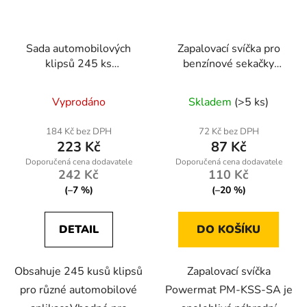
Sada automobilových
Zapalovací svíčka pro
klipsů 245 ks
benzínové sekačky
RTKST0098
Powermat PM-KSS-SA
Vyprodáno
Skladem
(>5 ks)
184 Kč bez DPH
72 Kč bez DPH
223 Kč
87 Kč
242 Kč
110 Kč
(–7 %)
(–20 %)
DETAIL
DO KOŠÍKU
Obsahuje 245 kusů klipsů
Zapalovací svíčka
pro různé automobilové
Powermat PM-KSS-SA je