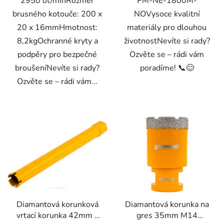
2950 ot/minRozměr
PM-NE-1800M-
brusného kotouče: 200 x
NOVysoce kvalitní
20 x 16mmHmotnost:
materiály pro dlouhou
8,2kgOchranné kryty a
životnostNevíte si rady?
podpěry pro bezpečné
Ozvěte se – rádi vám
broušeníNevíte si rady?
poradíme! 📞😊
Ozvěte se – rádi vám...
Diamantová korunková
Diamantová korunka na
vrtací korunka 42mm x
gres 35mm M14