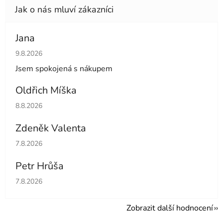
Jana
Hodnocení obchodu je 5 z 5 hvězdiček.
9.8.2026
Jsem spokojená s nákupem
Oldřich Míška
Hodnocení obchodu je 5 z 5 hvězdiček.
8.8.2026
Zdeněk Valenta
Hodnocení obchodu je 5 z 5 hvězdiček.
7.8.2026
Petr Hrůša
Hodnocení obchodu je 5 z 5 hvězdiček.
7.8.2026
Zobrazit další hodnocení