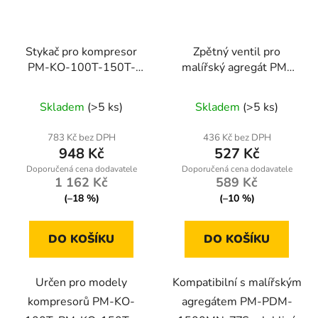
Stykač pro kompresor
Zpětný ventil pro
PM-KO-100T-150T-
malířský agregát PM-
200T-400V
PDM-1500MN-ZZ
Skladem
(>5 ks)
Skladem
(>5 ks)
783 Kč bez DPH
436 Kč bez DPH
948 Kč
527 Kč
1 162 Kč
589 Kč
(–18 %)
(–10 %)
DO KOŠÍKU
DO KOŠÍKU
Určen pro modely
Kompatibilní s malířským
kompresorů PM-KO-
agregátem PM-PDM-