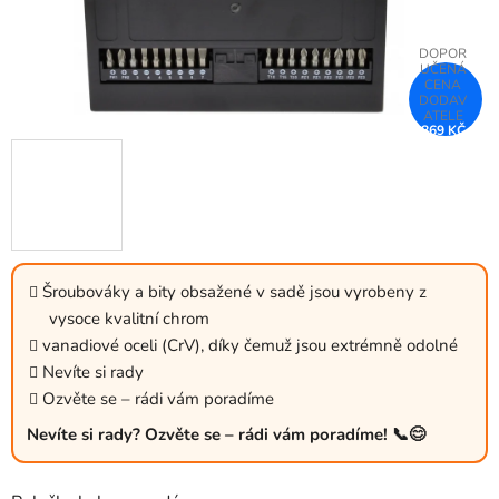
869 KČ
–25 %
Šroubováky a bity obsažené v sadě jsou vyrobeny z
vysoce kvalitní chrom
vanadiové oceli (CrV), díky čemuž jsou extrémně odolné
Nevíte si rady
Ozvěte se – rádi vám poradíme
Nevíte si rady? Ozvěte se – rádi vám poradíme! 📞😊