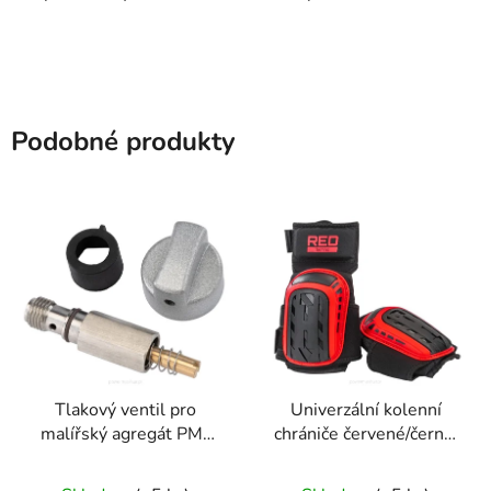
Podobné produkty
Tlakový ventil pro
Univerzální kolenní
malířský agregát PM-
chrániče červené/černé,
PDM-1500M-ZC
voděodolné