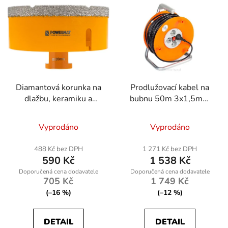
Diamantová korunka na
Prodlužovací kabel na
dlažbu, keramiku a
bubnu 50m 3x1,5mm
kámen 100mm M14
PM-PB-50-3-1.5
Vyprodáno
Vyprodáno
488 Kč bez DPH
1 271 Kč bez DPH
590 Kč
1 538 Kč
705 Kč
1 749 Kč
(–16 %)
(–12 %)
DETAIL
DETAIL