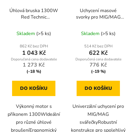
Úhlová bruska 1300W
Uchycení masové
Red Technic
svorky pro MIG/MAG
RTSZK0013
svařování
RTMSTF0002-UM
Skladem
(>5 ks)
Skladem
(>5 ks)
862 Kč bez DPH
514 Kč bez DPH
1 043 Kč
622 Kč
1 273 Kč
776 Kč
(–18 %)
(–19 %)
DO KOŠÍKU
DO KOŠÍKU
Výkonný motor s
Univerzální uchycení pro
příkonem 1300WIdeální
MIG/MAG
pro různé úhlové
svářečkyRobustní
broušeníErgonomický
konstrukce pro spolehlivý