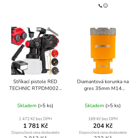
📞😊
Stříkací pistole RED
Diamantová korunka na
TECHNIC RTPDM0020
gres 35mm M14
650W
Powermat
Skladem
(>5 ks)
Skladem
(>5 ks)
1 472 Kč bez DPH
169 Kč bez DPH
1 781 Kč
204 Kč