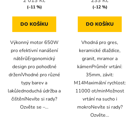
2 013 Kč
233 Kč
(–11 %)
(–12 %)
DO KOŠÍKU
DO KOŠÍKU
Výkonný motor 650W
Vhodná pro gres,
pro efektivní nanášení
keramické dlaždice,
nátěrůErgonomický
granit, mramor a
design pro pohodlné
kámenPrůměr vrtání:
drženíVhodné pro různé
35mm, závit:
typy barev a
M14Maximální rychlost:
lakůJednoduchá údržba a
11000 ot/minMožnost
čištěníNevíte si rady?
vrtání na sucho i
Ozvěte se –...
mokroNevíte si rady?
Ozvěte...