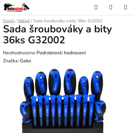
Přejít
Hledat
NÁKUP
na
KOŠÍK
obsah
Domů
/
Nářadí
/
Sada šroubováky a bity 36ks G32002
Sada šroubováky a bity
36ks G32002
Průměrné
Neohodnoceno
Podrobnosti hodnocení
hodnocení
Značka:
Geko
produktu
je
0,0
z
5
hvězdiček.