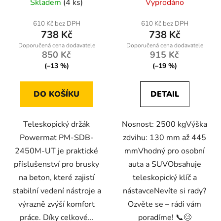
Skladem
(4 ks)
Vyprodáno
hodnocení
produktu
610 Kč bez DPH
610 Kč bez DPH
738 Kč
738 Kč
je
5,0
850 Kč
915 Kč
z
(–13 %)
(–19 %)
5
hvězdiček.
DO KOŠÍKU
DETAIL
Teleskopický držák
Nosnost: 2500 kgVýška
Powermat PM-SDB-
zdvihu: 130 mm až 445
2450M-UT je praktické
mmVhodný pro osobní
příslušenství pro brusky
auta a SUVObsahuje
na beton, které zajistí
teleskopický klíč a
stabilní vedení nástroje a
nástavceNevíte si rady?
výrazně zvýší komfort
Ozvěte se – rádi vám
práce. Díky celkové...
poradíme! 📞😊