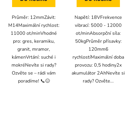
Průměr: 12mmZávit:
Napětí: 18VFrekvence
M14Maximální rychlost:
vibrací: 5000 - 12000
11000 ot/minVhodné
ot/minAbsorpční síla:
pro: gres, keramiku,
50kgPrůměr přísavky:
granit, mramor,
120mm6
kámenVrtání: suché i
rychlostíMaximální doba
mokréNevíte si rady?
provozu: 0,5 hodiny2x
Ozvěte se – rádi vám
akumulátor 2AhNevíte si
poradíme! 📞😊
rady? Ozvěte...