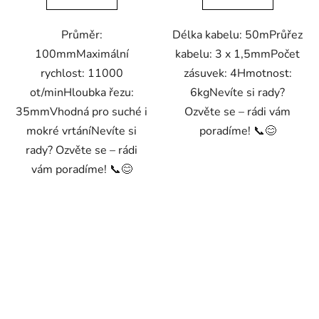
Průměr:
Délka kabelu: 50mPrůřez
100mmMaximální
kabelu: 3 x 1,5mmPočet
rychlost: 11000
zásuvek: 4Hmotnost:
ot/minHloubka řezu:
6kgNevíte si rady?
35mmVhodná pro suché i
Ozvěte se – rádi vám
mokré vrtáníNevíte si
poradíme! 📞😊
rady? Ozvěte se – rádi
vám poradíme! 📞😊