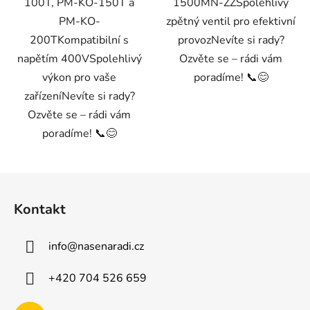
100T, PM-KO-150T a
1500MN-ZZSpolehlivý
PM-KO-
zpětný ventil pro efektivní
200TKompatibilní s
provozNevíte si rady?
napětím 400VSpolehlivý
Ozvěte se – rádi vám
výkon pro vaše
poradíme! 📞😊
zařízeníNevíte si rady?
Ozvěte se – rádi vám
poradíme! 📞😊
Z
á
Kontakt
p
a
info
@
nasenaradi.cz
t
í
+420 704 526 659