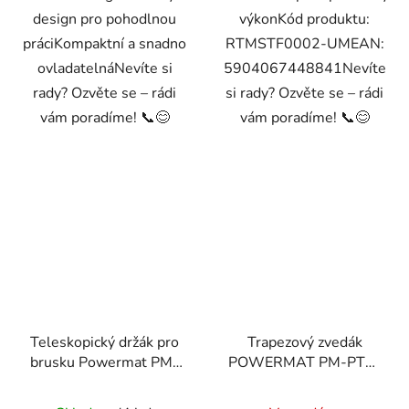
design pro pohodlnou
výkonKód produktu:
práciKompaktní a snadno
RTMSTF0002-UMEAN:
ovladatelnáNevíte si
5904067448841Nevíte
rady? Ozvěte se – rádi
si rady? Ozvěte se – rádi
vám poradíme! 📞😊
vám poradíme! 📞😊
Teleskopický držák pro
Trapezový zvedák
brusku Powermat PM-
POWERMAT PM-PTR-
SDB-2450M-UT
2500T, 2500 kg
Průměrné