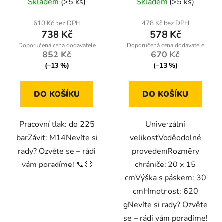
Skladem
(>5 ks)
Skladem
(>5 ks)
610 Kč bez DPH
478 Kč bez DPH
738 Kč
578 Kč
852 Kč
670 Kč
(–13 %)
(–13 %)
DO KOŠÍKU
DO KOŠÍKU
Pracovní tlak: do 225
Univerzální
barZávit: M14Nevíte si
velikostVoděodolné
rady? Ozvěte se – rádi
provedeníRozměry
vám poradíme! 📞😊
chrániče: 20 x 15
cmVýška s páskem: 30
cmHmotnost: 620
gNevíte si rady? Ozvěte
se – rádi vám poradíme!