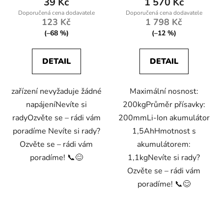
39 Kč
1 570 Kč
123 Kč
1 798 Kč
(–68 %)
(–12 %)
DETAIL
DETAIL
zařízení nevyžaduje žádné
Maximální nosnost:
napájeníNevíte si
200kgPrůměr přísavky:
radyOzvěte se – rádi vám
200mmLi-Ion akumulátor
poradíme Nevíte si rady?
1,5AhHmotnost s
Ozvěte se – rádi vám
akumulátorem:
poradíme! 📞😊
1,1kgNevíte si rady?
Ozvěte se – rádi vám
poradíme! 📞😊