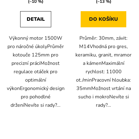
(–10 %)
(–13 %)
DETAIL
DO KOŠÍKU
Výkonný motor 1500W
Průměr: 30mm, závit:
pro náročné úkolyPrůměr
M14Vhodná pro gres,
kotouče 125mm pro
keramiku, granit, mramor
precizní práciMožnost
a kámenMaximální
regulace otáček pro
rychlost: 11000
optimální
ot./minPracovní hloubka:
výkonErgonomický design
35mmMožnost vrtání na
pro pohodlné
sucho i mokroNevíte si
drženíNevíte si rady?...
rady?...