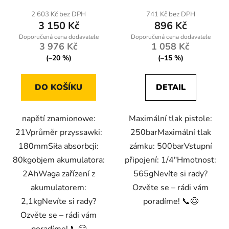
2 603 Kč bez DPH
741 Kč bez DPH
3 150 Kč
896 Kč
3 976 Kč
1 058 Kč
(–20 %)
(–15 %)
DO KOŠÍKU
DETAIL
napětí znamionowe:
Maximální tlak pistole:
21Vprůměr przyssawki:
250barMaximální tlak
180mmSiła absorbcji:
zámku: 500barVstupní
80kgobjem akumulatora:
připojení: 1/4″Hmotnost:
2AhWaga zařízení z
565gNevíte si rady?
akumulatorem:
Ozvěte se – rádi vám
2,1kgNevíte si rady?
poradíme! 📞😊
Ozvěte se – rádi vám