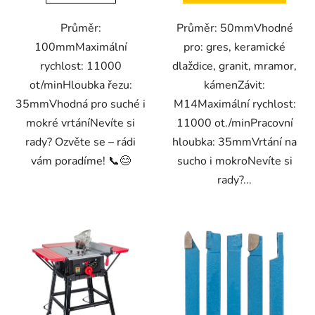
Průměr:
Průměr: 50mmVhodné
100mmMaximální
pro: gres, keramické
rychlost: 11000
dlaždice, granit, mramor,
ot/minHloubka řezu:
kámenZávit:
35mmVhodná pro suché i
M14Maximální rychlost:
mokré vrtáníNevíte si
11000 ot./minPracovní
rady? Ozvěte se – rádi
hloubka: 35mmVrtání na
vám poradíme! 📞😊
sucho i mokroNevíte si
rady?...