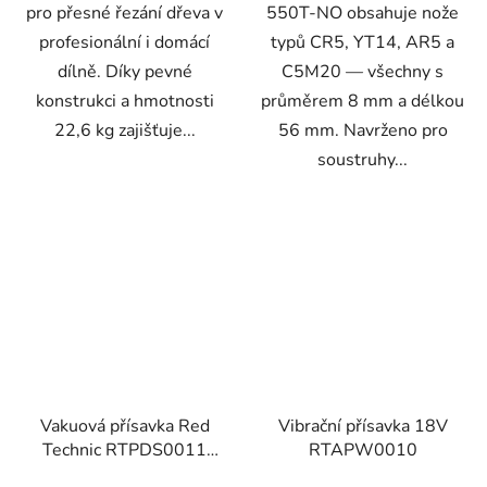
pro přesné řezání dřeva v
550T-NO obsahuje nože
profesionální i domácí
typů CR5, YT14, AR5 a
dílně. Díky pevné
C5M20 — všechny s
konstrukci a hmotnosti
průměrem 8 mm a délkou
22,6 kg zajišťuje...
56 mm. Navrženo pro
soustruhy...
Vakuová přísavka Red
Vibrační přísavka 18V
Technic RTPDS0011
RTAPW0010
190kg