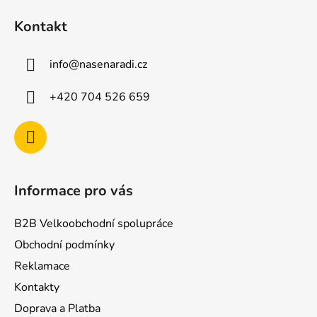
á
Kontakt
p
a
info
@
nasenaradi.cz
t
í
+420 704 526 659
Informace pro vás
B2B Velkoobchodní spolupráce
Obchodní podmínky
Reklamace
Kontakty
Doprava a Platba