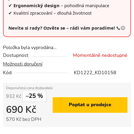
✔
Ergonomický design
– pohodlná manipulace
✔ Kvalitní zpracování – dlouhá životnost
Nevíte si rady? Ozvěte se – rádi vám poradíme!
📞😊
Položka byla vyprodána…
Dostupnost
Momentálně nedostupné
Možnosti doručení
Kód:
KD1222_KD10158
–25 %
932 Kč
Poptat u prodejce
690 Kč
570 Kč bez DPH
Měrná cena: