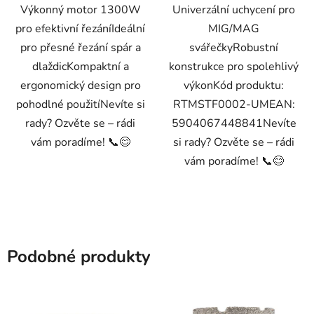
Výkonný motor 1300W
Univerzální uchycení pro
pro efektivní řezáníIdeální
MIG/MAG
pro přesné řezání spár a
svářečkyRobustní
dlaždicKompaktní a
konstrukce pro spolehlivý
ergonomický design pro
výkonKód produktu:
pohodlné použitíNevíte si
RTMSTF0002-UMEAN:
rady? Ozvěte se – rádi
5904067448841Nevíte
vám poradíme! 📞😊
si rady? Ozvěte se – rádi
vám poradíme! 📞😊
Podobné produkty