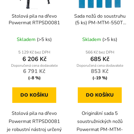
Stolová pila na dřevo
Sada nožů do soustruhu
Powermat RTPSD0081
(5 ks) PM-MTM-550T-
NO
Skladem
(>5 ks)
Skladem
(>5 ks)
5 129 Kč bez DPH
566 Kč bez DPH
6 206 Kč
685 Kč
6 791 Kč
853 Kč
(–8 %)
(–19 %)
DO KOŠÍKU
DO KOŠÍKU
Stolová pila na dřevo
Originální sada 5
Powermat RTPSD0081
soustružnických nožů
je robustní nástroj určený
Powermat PM-MTM-