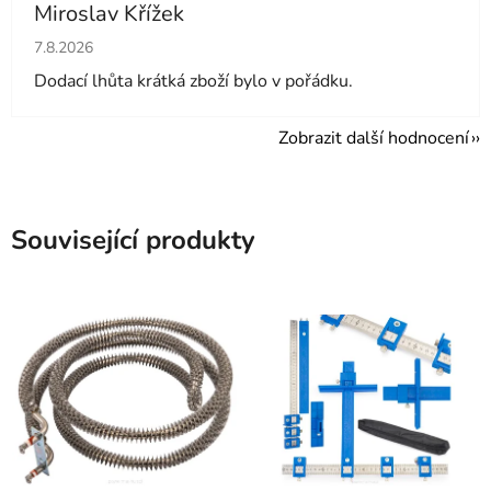
Miroslav Křížek
Hodnocení obchodu je 5 z 5 hvězdiček.
7.8.2026
Dodací lhůta krátká zboží bylo v pořádku.
Zobrazit další hodnocení
Související produkty