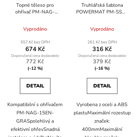
Topné těleso pro
Truhlářská šablona
ohřívač PM-NAG-
POWERMAT PM-SSO-
15EN-GRA
40M
Vyprodáno
Vyprodáno
557 Kč bez DPH
261 Kč bez DPH
674 Kč
316 Kč
772 Kč
379 Kč
(–12 %)
(–16 %)
DETAIL
DETAIL
Kompatibilní s ohřívačem
Vyrobena z oceli a ABS
PM-NAG-15EN-
plastuMaximální rozestup
GRASpolehlivý a
značek:
efektivní ohřevSnadná
400mmMaximální