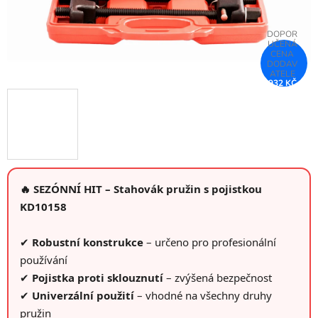
932 KČ
–25 %
🔥 SEZÓNNÍ HIT – Stahovák pružin s pojistkou
KD10158
✔
Robustní konstrukce
– určeno pro profesionální
používání
✔
Pojistka proti sklouznutí
– zvýšená bezpečnost
✔
Univerzální použití
– vhodné na všechny druhy
pružin