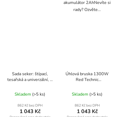
akumulátor 2AhNevíte si
rady? Ozvěte...
Sada seker: štípací,
Úhlová bruska 1300W
tesařská a univerzální, 3
Red Technic
ks – Powermat
RTSZK0013
RTZS0054
Skladem
(>5 ks)
Skladem
(>5 ks)
862 Kč bez DPH
862 Kč bez DPH
1 043 Kč
1 043 Kč