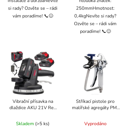
instalace a údržbaNevíte
hloubka značek:
si rady? Ozvěte se – rádi
250mmHmotnost:
vám poradíme! 📞😊
0,4kgNevíte si rady?
Ozvěte se – rádi vám
poradíme! 📞😊
Vibrační přísavka na
Stříkací pistole pro
dlaždice AKU 21V Red
malířské agregáty PM-
Technic RTAPW0053
PDM-1200/PM-PDM-
1500M
Skladem
(>5 ks)
Vyprodáno