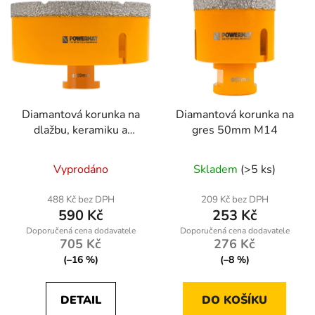
Diamantová korunka na
Diamantová korunka na
dlažbu, keramiku a
gres 50mm M14
kámen 100mm M14
Vyprodáno
Skladem
(>5 ks)
488 Kč bez DPH
209 Kč bez DPH
590 Kč
253 Kč
705 Kč
276 Kč
(–16 %)
(–8 %)
DETAIL
DO KOŠÍKU