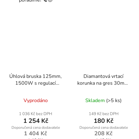
poradíme! 📞😊
Úhlová bruska 125mm,
Diamantová vrtací
1500W s regulací
korunka na gres 30mm,
otáček
závit M14
Vyprodáno
Skladem
(>5 ks)
1 036 Kč bez DPH
149 Kč bez DPH
1 254 Kč
180 Kč
1 404 Kč
208 Kč