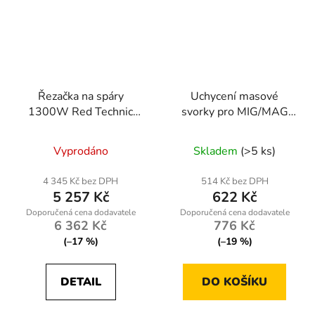
Řezačka na spáry
Uchycení masové
1300W Red Technic
svorky pro MIG/MAG
RTPDG0009
svařování
RTMSTF0002-UM
Vyprodáno
Skladem
(>5 ks)
4 345 Kč bez DPH
514 Kč bez DPH
5 257 Kč
622 Kč
6 362 Kč
776 Kč
(–17 %)
(–19 %)
DETAIL
DO KOŠÍKU