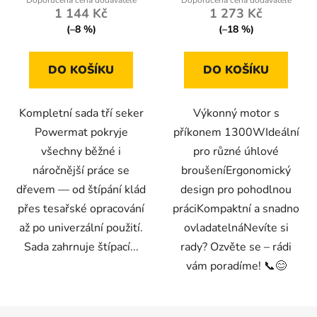
1 144 Kč
1 273 Kč
(–8 %)
(–18 %)
DO KOŠÍKU
DO KOŠÍKU
Kompletní sada tří seker
Výkonný motor s
Powermat pokryje
příkonem 1300WIdeální
všechny běžné i
pro různé úhlové
náročnější práce se
broušeníErgonomický
dřevem — od štípání klád
design pro pohodlnou
přes tesařské opracování
práciKompaktní a snadno
až po univerzální použití.
ovladatelnáNevíte si
Sada zahrnuje štípací...
rady? Ozvěte se – rádi
vám poradíme! 📞😊
Z