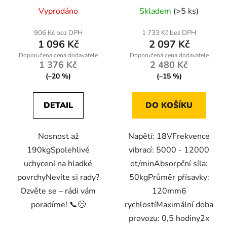
Vyprodáno
Skladem
(>5 ks)
906 Kč bez DPH
1 733 Kč bez DPH
1 096 Kč
2 097 Kč
1 376 Kč
2 480 Kč
(–20 %)
(–15 %)
DETAIL
DO KOŠÍKU
Nosnost až
Napětí: 18VFrekvence
190kgSpolehlivé
vibrací: 5000 - 12000
uchycení na hladké
ot/minAbsorpční síla:
povrchyNevíte si rady?
50kgPrůměr přísavky:
Ozvěte se – rádi vám
120mm6
poradíme! 📞😊
rychlostíMaximální doba
provozu: 0,5 hodiny2x