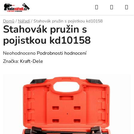
Přejít
Hledat
NÁKUP
na
KOŠÍK
obsah
Domů
/
Nářadí
/
Stahovák pružin s pojistkou kd10158
Stahovák pružin s
pojistkou kd10158
Průměrné
Neohodnoceno
Podrobnosti hodnocení
hodnocení
Značka:
Kraft-Dele
produktu
je
0,0
z
5
hvězdiček.