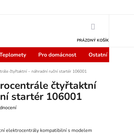
 smlouvy do 14 dní
Podmínky ochrany osobních údajů
Moje objedn
NÁKUPNÍ
KOŠÍK
PRÁZDNÝ KOŠÍK
 Teplomety
Pro domácnost
Ostatní
Sport
trále čtyřtaktní – náhradní ruční startér 106001
trocentrále čtyřtaktní
ční startér 106001
dnocení
ktní elektrocentrály kompatibilní s modelem