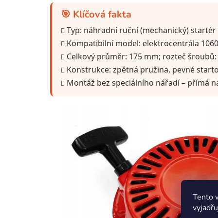
🎯 Klíčová fakta
Typ: náhradní ruční (mechanický) startér 
Kompatibilní model: elektrocentrála 106
Celkový průměr: 175 mm; rozteč šroubů:
Konstrukce: zpětná pružina, pevné start
Montáž bez speciálního nářadí – přímá ná
Tento 
vyjadřu