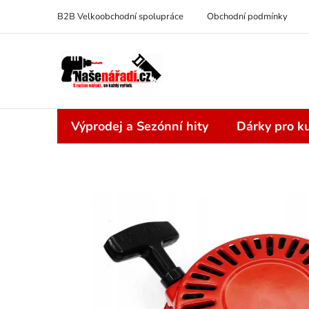
Přejít
B2B Velkoobchodní spolupráce
Obchodní podmínky
na
obsah
Výprodej a Sezónní hity
Dárky pro ku