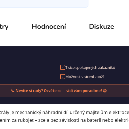
try
Hodnocení
Diskuze
Tisíce spokojených zákazníků
✓
Možnost vrácení zboží
✓
📞 Nevíte si rady? Ozvěte se – rádi vám poradíme! 😊
ntrály je mechanický náhradní díl určený majitelům elektro
ním za rukojeť – zcela bez závislosti na baterii nebo elektr