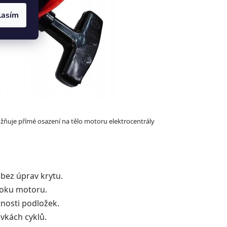
lasím
ňuje přímé osazení na tělo motoru elektrocentrály
bez úprav krytu.
loku motoru.
tnosti podložek.
ovkách cyklů.