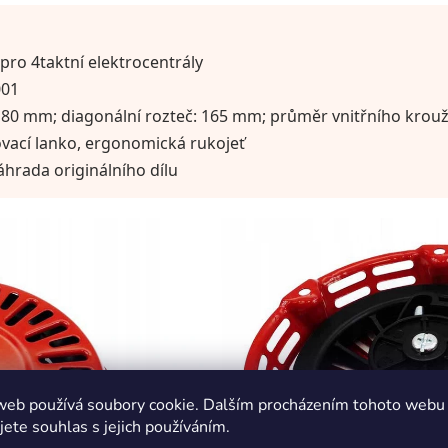
pro 4taktní elektrocentrály
001
 80 mm; diagonální rozteč: 165 mm; průměr vnitřního krou
ovací lanko, ergonomická rukojeť
hrada originálního dílu
web používá soubory cookie. Dalším procházením tohoto webu
jete souhlas s jejich používáním.