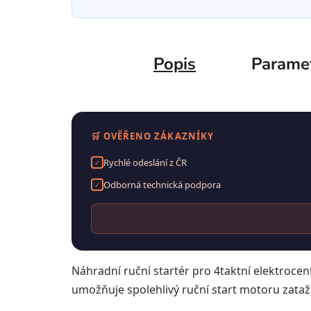
Popis
Parame
🛒 OVĚŘENO ZÁKAZNÍKY
Rychlé odeslání z ČR
✓
Odborná technická podpora
✓
Náhradní ruční startér pro 4taktní elektroce
umožňuje spolehlivý ruční start motoru zataže