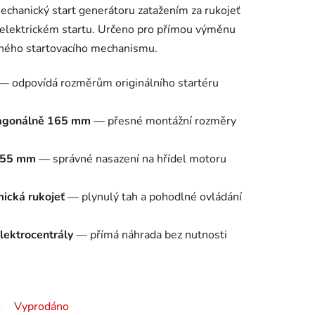
echanický start generátoru zatažením za rukojeť
bo elektrickém startu. Určeno pro přímou výměnu
ého startovacího mechanismu.
— odpovídá rozměrům originálního startéru
iagonálně 165 mm
— přesné montážní rozměry
u 55 mm
— správné nasazení na hřídel motoru
ická rukojeť
— plynulý tah a pohodlné ovládání
elektrocentrály
— přímá náhrada bez nutnosti
Vyprodáno