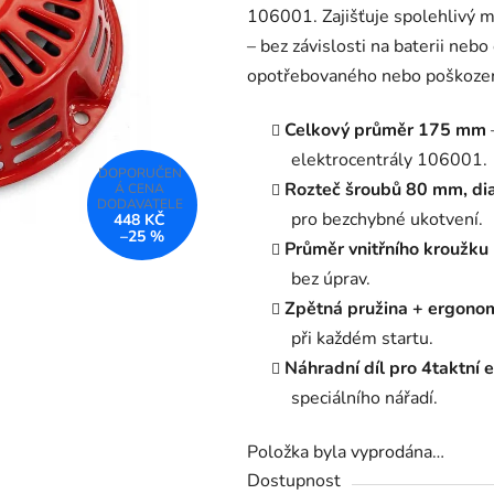
106001. Zajišťuje spolehlivý m
0,0
– bez závislosti na baterii ne
z
opotřebovaného nebo poškozen
5
hvězdiček.
Celkový průměr 175 mm
elektrocentrály 106001.
Rozteč šroubů 80 mm, d
pro bezchybné ukotvení.
448 KČ
–25 %
Průměr vnitřního kroužk
bez úprav.
Zpětná pružina + ergonom
při každém startu.
Náhradní díl pro 4taktní 
speciálního nářadí.
Položka byla vyprodána…
Dostupnost