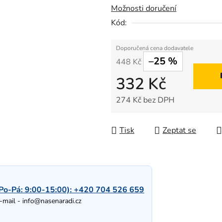
Možnosti doručení
Kód:
–25 %
448 Kč
332 Kč
274 Kč bez DPH
Měrná cena:
Tisk
Zeptat se
Po-Pá: 9:00-15:00):
+420 704 526 659
-mail -
info@nasenaradi.cz