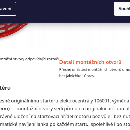
avení
Souh
ontážní otvory odpovídající rozteči
Detail montážních otvorů
Přesné umístění montážních otvorů umož
bez jakýchkoli úprav.
téru
sně originálnímu startéru elektrocentrály 106001, výměna 
 mm)
— montážní otvory sedí přímo na originální přírubu b
ávné uložení na startovací hřídel motoru bez vůle i bez nu
matické navíjení lanka po každém startu, spolehlivě i po st