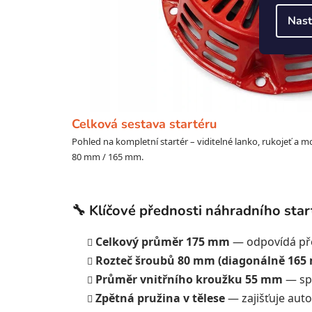
Nast
Celková sestava startéru
Pohled na kompletní startér – viditelné lanko, rukojeť a m
80 mm / 165 mm.
🔧 Klíčové přednosti náhradního star
Celkový průměr 175 mm
— odpovídá pře
Rozteč šroubů 80 mm (diagonálně 165
Průměr vnitřního kroužku 55 mm
— spr
Zpětná pružina v tělese
— zajišťuje auto