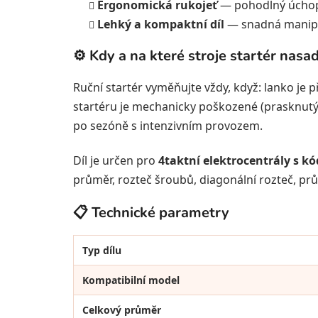
Ergonomická rukojeť
— pohodlný úchop 
Lehký a kompaktní díl
— snadná manipul
⚙️ Kdy a na které stroje startér nasad
Ruční startér vyměňujte vždy, když: lanko je p
startéru je mechanicky poškozené (prasknutý 
po sezóně s intenzivním provozem.
Díl je určen pro
4taktní elektrocentrály s 
průměr, rozteč šroubů, diagonální rozteč, pr
📋 Technické parametry
Typ dílu
Kompatibilní model
Celkový průměr