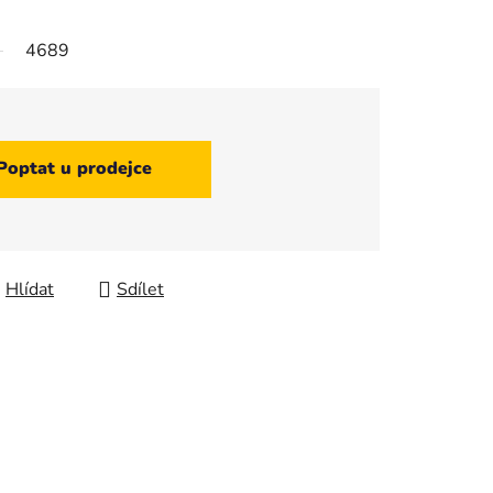
4689
Poptat u prodejce
Hlídat
Sdílet