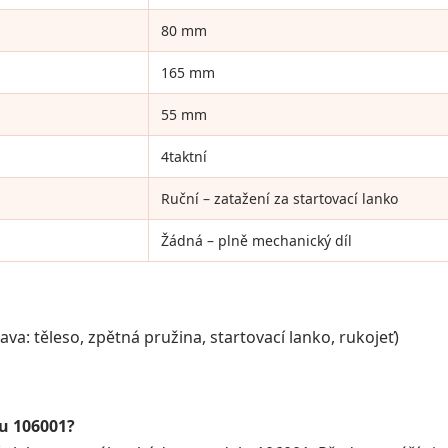
80 mm
165 mm
55 mm
4taktní
Ruční – zatažení za startovací lanko
Žádná – plně mechanický díl
va: těleso, zpětná pružina, startovací lanko, rukojeť)
lu 106001?