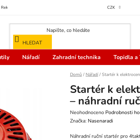
Reklamace
Kontakty
Doprava a Platba
Odstoupení od kupní
CZK
HLEDAT
tily
Nářadí
Zahradní technika
Topidla a
Domů
/
Nářadí
/
Startér k elektrocen
Startér k elek
– náhradní ru
Průměrné
Neohodnoceno
Podrobnosti ho
hodnocení
Značka:
Nasenaradi
produktu
Náhradní ruční startér pro 4ta
je