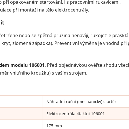
při opakovaném startování, i s pracovními rukavicemi.
ace při montáži na tělo elektrocentrály.
it
řetržené nebo se zpětná pružina nenavíjí, rukojeť je prasklá
kryt, zlomená západka). Preventivní výměna je vhodná při 
kódem modelu 106001
. Před objednávkou ověřte shodu všec
ůměr vnitřního kroužku) s vaším strojem.
Náhradní ruční (mechanický) startér
Elektrocentrála 4taktní 106001
175 mm