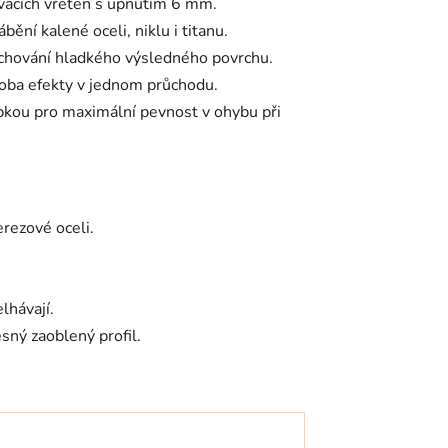
ovacích vřeten s upnutím 6 mm.
ní kalené oceli, niklu i titanu.
achování hladkého výsledného povrchu.
 oba efekty v jednom průchodu.
pkou pro maximální pevnost v ohybu při
erezové oceli.
lhávají.
sný zaoblený profil.