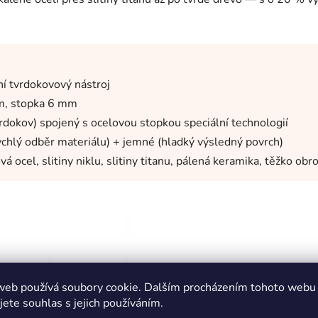
ní tvrdokovový nástroj
m, stopka 6 mm
vrdokov) spojený s ocelovou stopkou speciální technologií
ychlý odběr materiálu) + jemné (hladký výsledný povrch)
á ocel, slitiny niklu, slitiny titanu, pálená keramika, těžko obr
web používá soubory cookie. Dalším procházením tohoto webu
jete souhlas s jejich používáním.