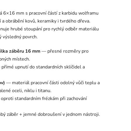
ná 6×16 mm s pracovní částí z karbidu wolframu
í a obrábění kovů, keramiky i tvrdého dřeva.
nuje hrubé stoupání pro rychlý odběr materiálu
 výsledný povrch.
élka záběru 16 mm
— přesné rozměry pro
upných místech.
přímé upnutí do standardních sklíčidel a
ov)
— materiál pracovní části odolný vůči teplu a
ené oceli, niklu i titanu.
oproti standardním frézkám při zachování
ý záběr + jemné dobroušení v jednom nástroji.