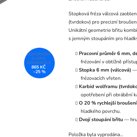
produktu
Stopková fréza válcová zaoble
je
(tvrdokov) pro precizní broušen
0,0
Unikátní geometrie břitu kombi
z
s jemným stoupáním pro hladký
5
hvězdiček.
Pracovní průměr 6 mm, d
frézování v obtížně příst
865 KČ
Stopka 6 mm (válcová)
— 
–25 %
frézovacích vřeten.
Karbid wolframu (tvrdok
opotřebení při obrábění kal
O 20 % rychlejší broušení
hladkého povrchu.
Dvojí stoupání břitu
— hrub
Položka byla vyprodána…