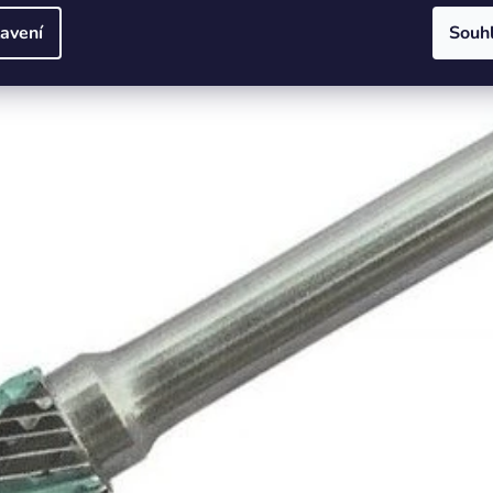
avení
Souh