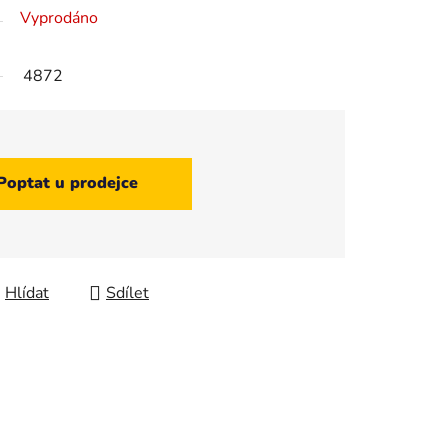
Vyprodáno
4872
Poptat u prodejce
Hlídat
Sdílet