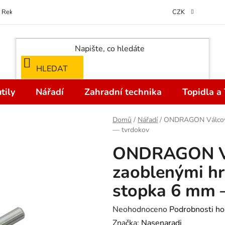
Reklamace
Kontakty
Doprava a Platba
Odstoupení od kupní
CZK
HLEDAT
tily
Nářadí
Zahradní technika
Topidla a
Domů
/
Nářadí
/
ONDRAGON Válcová
— tvrdokov
ONDRAGON Vá
zaoblenými h
stopka 6 mm 
Průměrné
Neohodnoceno
Podrobnosti ho
hodnocení
Značka:
Nasenaradi