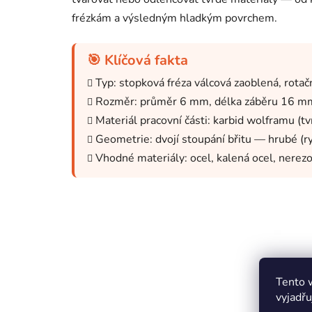
frézkám a výsledným hladkým povrchem.
🎯 Klíčová fakta
Typ: stopková fréza válcová zaoblená, rotač
Rozměr: průměr 6 mm, délka záběru 16 m
Materiál pracovní části: karbid wolframu (t
Geometrie: dvojí stoupání břitu — hrubé (r
Vhodné materiály: ocel, kalená ocel, nerezov
Tento 
vyjadřu