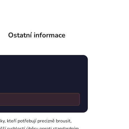
Ostatní informace
 kteří potřebují precizně brousit,
yšší rychlostí úběru oproti standardním