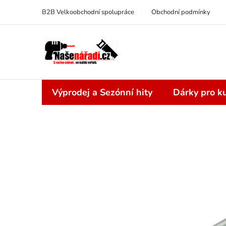
Přejít
B2B Velkoobchodní spolupráce
Obchodní podmínky
na
obsah
Výprodej a Sezónní hity
Dárky pro ku