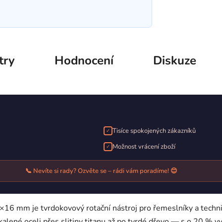
try
Hodnocení
Diskuze
Tisíce spokojených zákazníků
✓
Možnost vrácení zboží
✓
📞 Nevíte si rady? Ozvěte se – rádi vám poradíme! 😊
mm je tvrdokovový rotační nástroj pro řemeslníky a techniky,
alené oceli přes slitiny titanu až po tvrdé dřevo — s o 20 % v