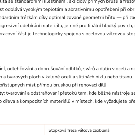
ta se standardními kleštinami, sklíčidly přímých bruslí a fréz
t odolává vysokým teplotám a abrazivnímu opotřebení při obrábě
ndardním frézkám díky optimalizované geometrii břitu — při z
gresivní odebírání materiálu, jemné pro finální hladký povrch;
acovní část je technologicky spojena s ocelovou válcovou sto
ní, odlehčování a dobrušování odlitků, svárů a dutin v oceli a n
 a tvarových ploch v kalené oceli a slitinách niklu nebo titanu.
řístupných míst přímou bruskou při renovaci dílů.
ty:
tvarování a odstraňování přetoků tam, kde běžné nástroje se
o dřeva a kompozitních materiálů v místech, kde vyžadujete pře
Stopková fréza válcová zaoblená