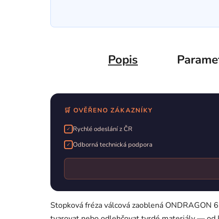
Popis
Parame
🛒 OVĚŘENO ZÁKAZNÍKY
Rychlé odeslání z ČR
✓
Odborná technická podpora
✓
Stopková fréza válcová zaoblená ONDRAGON 6×16 
tvarovat nebo odlehčovat tvrdé materiály — od k