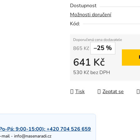
Dostupnost
Možnosti doručení
Kód:
–25 %
865 Kč
641 Kč
530 Kč bez DPH
Měrná cena:
Tisk
Zeptat se
Po-Pá: 9:00-15:00):
+420 704 526 659
-mail -
info@nasenaradi.cz