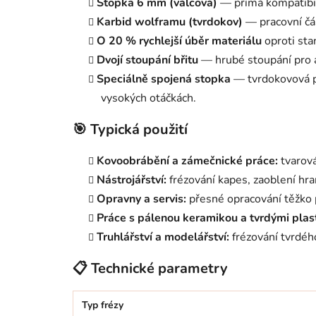
Stopka 6 mm (válcová)
— přímá kompatibili
Karbid wolframu (tvrdokov)
— pracovní čás
O 20 % rychlejší úběr materiálu
oproti sta
Dvojí stoupání břitu
— hrubé stoupání pro a
Speciálně spojená stopka
— tvrdokovová pr
vysokých otáčkách.
🎯 Typická použití
Kovoobrábění a zámečnické práce:
tvarová
Nástrojářství:
frézování kapes, zaoblení hran
Opravny a servis:
přesné opracování těžko p
Práce s pálenou keramikou a tvrdými plas
Truhlářství a modelářství:
frézování tvrdéh
📋 Technické parametry
Typ frézy