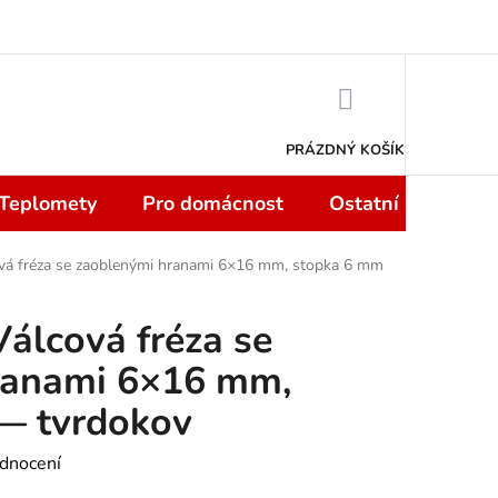
 smlouvy do 14 dní
Podmínky ochrany osobních údajů
Moje objedn
NÁKUPNÍ
KOŠÍK
PRÁZDNÝ KOŠÍK
 Teplomety
Pro domácnost
Ostatní
Sport
 fréza se zaoblenými hranami 6×16 mm, stopka 6 mm
lcová fréza se
ranami 6×16 mm,
— tvrdokov
dnocení