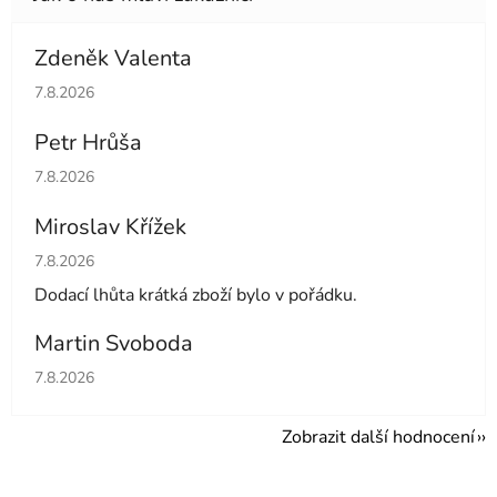
Zdeněk Valenta
Hodnocení obchodu je 5 z 5 hvězdiček.
7.8.2026
Petr Hrůša
Hodnocení obchodu je 5 z 5 hvězdiček.
7.8.2026
Miroslav Křížek
Hodnocení obchodu je 5 z 5 hvězdiček.
7.8.2026
Dodací lhůta krátká zboží bylo v pořádku.
Martin Svoboda
Hodnocení obchodu je 5 z 5 hvězdiček.
7.8.2026
Zobrazit další hodnocení