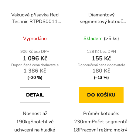
Vakuová přísavka Red
Diamantový
Technic RTPDS0011
segmentový kotouč
190kg
230mm Powermat PM-
TDCS-2302T
Vyprodáno
Skladem
(>5 ks)
906 Kč bez DPH
128 Kč bez DPH
1 096 Kč
155 Kč
1 386 Kč
180 Kč
(–20 %)
(–13 %)
DETAIL
DO KOŠÍKU
Nosnost až
Průměr kotouče:
190kgSpolehlivé
230mmPočet segmentů:
uchycení na hladké
18Pracovní režim: mokrý i