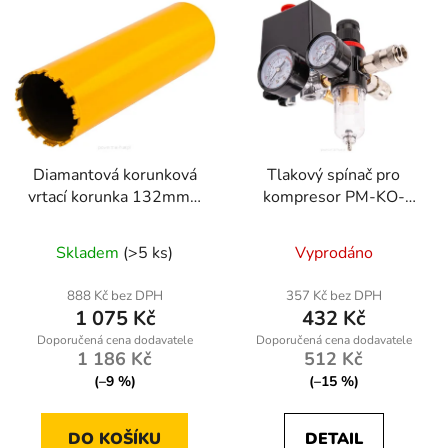
Diamantová korunková
Tlakový spínač pro
vrtací korunka 132mm x
kompresor PM-KO-
450mm, 1.1/4 UNC
100T-V2-WY
Skladem
(>5 ks)
Vyprodáno
888 Kč bez DPH
357 Kč bez DPH
1 075 Kč
432 Kč
1 186 Kč
512 Kč
(–9 %)
(–15 %)
DO KOŠÍKU
DETAIL