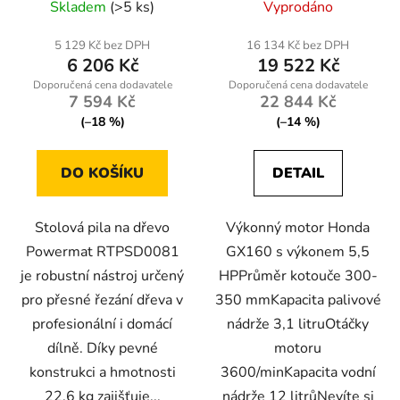
Skladem
(>5 ks)
Vyprodáno
5 129 Kč bez DPH
16 134 Kč bez DPH
6 206 Kč
19 522 Kč
7 594 Kč
22 844 Kč
(–18 %)
(–14 %)
DO KOŠÍKU
DETAIL
Stolová pila na dřevo
Výkonný motor Honda
Powermat RTPSD0081
GX160 s výkonem 5,5
je robustní nástroj určený
HPPrůměr kotouče 300-
pro přesné řezání dřeva v
350 mmKapacita palivové
profesionální i domácí
nádrže 3,1 litruOtáčky
dílně. Díky pevné
motoru
konstrukci a hmotnosti
3600/minKapacita vodní
22,6 kg zajišťuje...
nádrže 12 litrůNevíte si