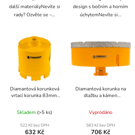
další materiályNevíte si
design s bočním a horním
rady? Ozvěte se –...
úchytemNevíte si...
Diamantová korunková
Diamantová korunka na
vrtací korunka 83mm,
dlažbu a kámen
M14, 95mm
110mm, M14
Skladem
(>5 ks)
Vyprodáno
522 Kč bez DPH
583 Kč bez DPH
632 Kč
706 Kč