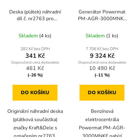
Deska (plátek) náhradní
Generátor Powermat
díl č. nr2763 pro
PM-AGR-3000MNKE
svářečky Kraft&Dele
3000 W
KD1880 a KD1881
Skladem
(4 ks)
Skladem
(1 ks)
282 Kč bez DPH
7 706 Kč bez DPH
341 Kč
9 324 Kč
461 Kč
10 490 Kč
(–26 %)
(–11 %)
DO KOŠÍKU
DO KOŠÍKU
Originální náhradní deska
Benzínová
(plátková součástka)
elektrocentrála
značky Kraft&Dele s
Powermat PM-AGR-
označením nr2763,
3000MNKE nabízí