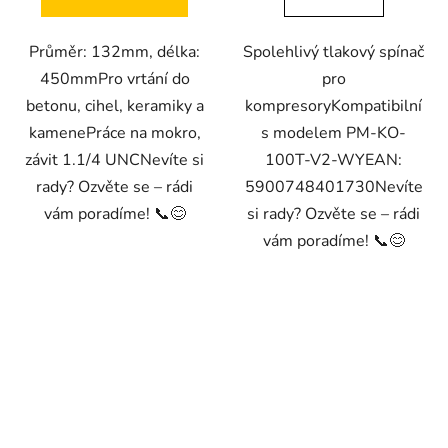
Průměr: 132mm, délka:
Spolehlivý tlakový spínač
450mmPro vrtání do
pro
betonu, cihel, keramiky a
kompresoryKompatibilní
kamenePráce na mokro,
s modelem PM-KO-
závit 1.1/4 UNCNevíte si
100T-V2-WYEAN:
rady? Ozvěte se – rádi
5900748401730Nevíte
vám poradíme! 📞😊
si rady? Ozvěte se – rádi
vám poradíme! 📞😊