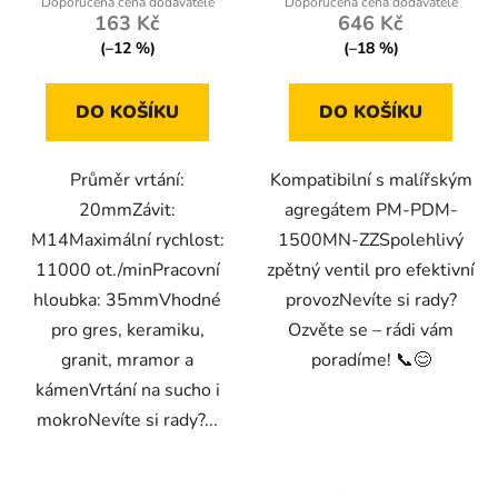
163 Kč
646 Kč
(–12 %)
(–18 %)
DO KOŠÍKU
DO KOŠÍKU
Průměr vrtání:
Kompatibilní s malířským
20mmZávit:
agregátem PM-PDM-
M14Maximální rychlost:
1500MN-ZZSpolehlivý
11000 ot./minPracovní
zpětný ventil pro efektivní
hloubka: 35mmVhodné
provozNevíte si rady?
pro gres, keramiku,
Ozvěte se – rádi vám
granit, mramor a
poradíme! 📞😊
kámenVrtání na sucho i
mokroNevíte si rady?...