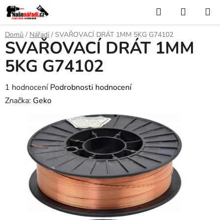
Přejít
Hledat
NÁKUP
na
KOŠÍK
obsah
Domů
/
Nářadí
/
SVAŘOVACÍ DRÁT 1MM 5KG G74102
SVAŘOVACÍ DRÁT 1MM
5KG G74102
Průměrné
1 hodnocení
Podrobnosti hodnocení
hodnocení
Značka:
Geko
produktu
je
3,0
z
5
hvězdiček.