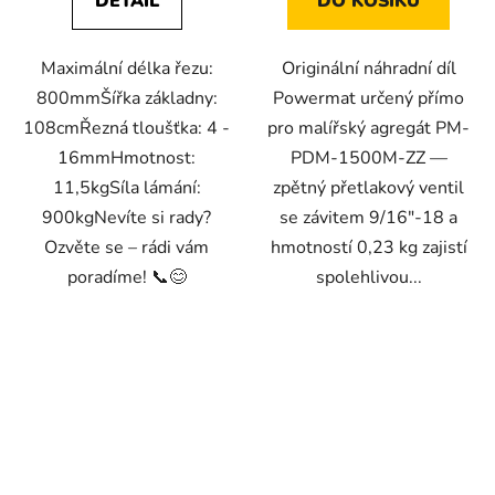
DETAIL
DO KOŠÍKU
Maximální délka řezu:
Originální náhradní díl
800mmŠířka základny:
Powermat určený přímo
108cmŘezná tloušťka: 4 -
pro malířský agregát PM-
16mmHmotnost:
PDM-1500M-ZZ —
11,5kgSíla lámání:
zpětný přetlakový ventil
900kgNevíte si rady?
se závitem 9/16"-18 a
Ozvěte se – rádi vám
hmotností 0,23 kg zajistí
poradíme! 📞😊
spolehlivou...