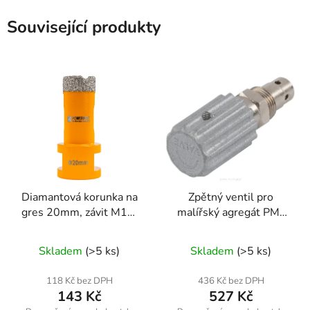
Související produkty
Diamantová korunka na
Zpětný ventil pro
gres 20mm, závit M14,
malířský agregát PM-
suché a mokré vrtání
PDM-1500MN-ZZ
Skladem
(>5 ks)
Skladem
(>5 ks)
118 Kč bez DPH
436 Kč bez DPH
143 Kč
527 Kč