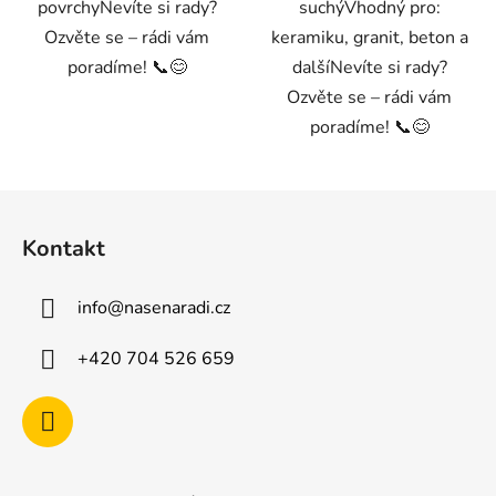
povrchyNevíte si rady?
suchýVhodný pro:
Ozvěte se – rádi vám
keramiku, granit, beton a
poradíme! 📞😊
dalšíNevíte si rady?
Ozvěte se – rádi vám
poradíme! 📞😊
Z
á
Kontakt
p
a
info
@
nasenaradi.cz
t
í
+420 704 526 659