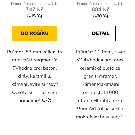
747 Kč
884 Kč
(–15 %)
(–20 %)
DO KOŠÍKU
DETAIL
Průměr: 83 mmDélka: 95
Průměr: 110mm, závit:
mmPočet segmentů:
M14Vhodná pro: gres,
7Vhodné pro: beton,
keramické dlaždice,
cihly, keramiku,
granit, mramor,
kámenNevíte si rady?
kámenMaximální
Ozvěte se – rádi vám
rychlost: 11000
poradíme! 📞😊
ot./minHloubka řezu:
35mmVrtání na sucho i
mokroNevíte si rady?...