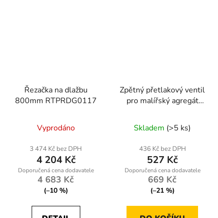
Řezačka na dlažbu
Zpětný přetlakový ventil
800mm RTPRDG0117
pro malířský agregát
Powermat PM-PDM-
1500M-ZZ
Vyprodáno
Skladem
(>5 ks)
3 474 Kč bez DPH
436 Kč bez DPH
4 204 Kč
527 Kč
4 683 Kč
669 Kč
(–10 %)
(–21 %)