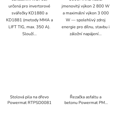
určená pro invertorové
jmenovitý výkon 2 800 W
svářečky KD1880 a
a maximální výkon 3 000
KD1881 (metody MMA a
W — spolehlivý zdroj
LIFT TIG, max. 350 A).
energie pro dílnu, stavbu i
Slouží...
záložní napájení...
Stolová pila na dřevo
Řezačka asfaltu a
Powermat RTPSD0081
betonu Powermat PM-
PDAB-300H Honda
GX160