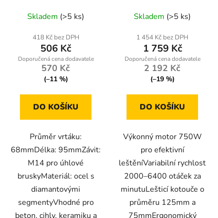
95mm, M14
PM-PS-750T
Skladem
(>5 ks)
Skladem
(>5 ks)
418 Kč bez DPH
1 454 Kč bez DPH
506 Kč
1 759 Kč
570 Kč
2 192 Kč
(–11 %)
(–19 %)
DO KOŠÍKU
DO KOŠÍKU
Průměr vrtáku:
Výkonný motor 750W
68mmDélka: 95mmZávit:
pro efektivní
M14 pro úhlové
leštěníVariabilní rychlost
bruskyMateriál: ocel s
2000–6400 otáček za
diamantovými
minutuLešticí kotouče o
segmentyVhodné pro
průměru 125mm a
beton, cihly, keramiku a
75mmErgonomický