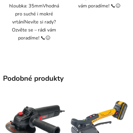
hloubka: 35mmVhodná
vám poradíme! 📞😊
pro suché i mokré
vrtáníNevíte si rady?
Ozvěte se – rádi vám
poradíme! 📞😊
Podobné produkty