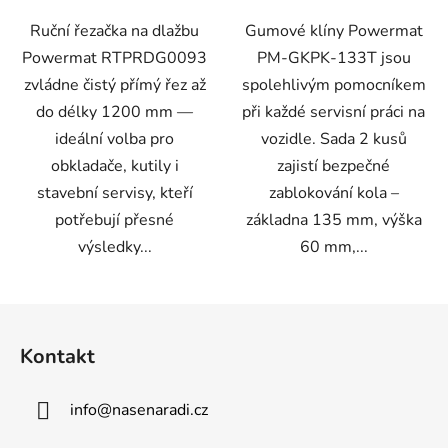
Ruční řezačka na dlažbu
Gumové klíny Powermat
Powermat RTPRDG0093
PM-GKPK-133T jsou
zvládne čistý přímý řez až
spolehlivým pomocníkem
do délky 1200 mm —
při každé servisní práci na
ideální volba pro
vozidle. Sada 2 kusů
obkladače, kutily i
zajistí bezpečné
stavební servisy, kteří
zablokování kola –
potřebují přesné
základna 135 mm, výška
výsledky...
60 mm,...
Z
á
Kontakt
p
a
info
@
nasenaradi.cz
t
í