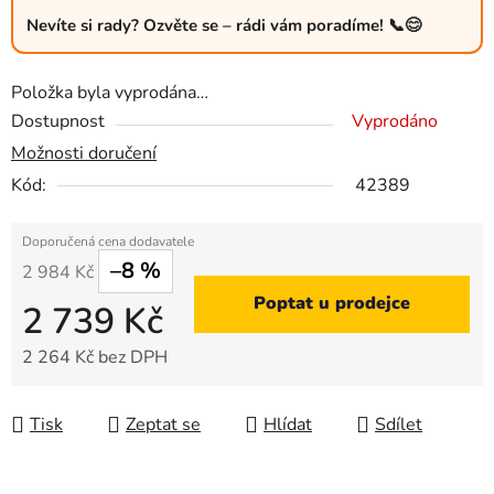
Nevíte si rady? Ozvěte se – rádi vám poradíme! 📞😊
Položka byla vyprodána…
Dostupnost
Vyprodáno
Možnosti doručení
Kód:
42389
–8 %
2 984 Kč
Poptat u prodejce
2 739 Kč
2 264 Kč bez DPH
Měrná cena:
Tisk
Zeptat se
Hlídat
Sdílet