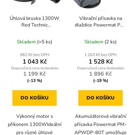
Úhlová bruska 1300W
Vibrační přísavka na
Red Technic
dlaždice Powermat PM-
RTSZK0013
APWDP-80T
Skladem
(>5 ks)
Skladem
(2 ks)
862 Kč bez DPH
1 263 Kč bez DPH
1 043 Kč
1 528 Kč
1 199 Kč
1 896 Kč
(–13 %)
(–19 %)
DO KOŠÍKU
DO KOŠÍKU
Výkonný motor s
Akumulátorová vibrační
příkonem 1300WIdeální
přísavka Powermat PM-
pro různé úhlové
APWDP-80T umožňuje