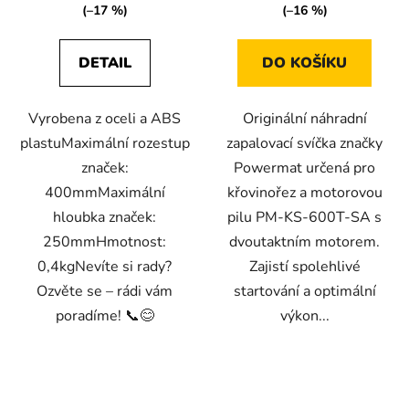
(–17 %)
(–16 %)
DETAIL
DO KOŠÍKU
Vyrobena z oceli a ABS
Originální náhradní
plastuMaximální rozestup
zapalovací svíčka značky
značek:
Powermat určená pro
400mmMaximální
křovinořez a motorovou
hloubka značek:
pilu PM-KS-600T-SA s
250mmHmotnost:
dvoutaktním motorem.
0,4kgNevíte si rady?
Zajistí spolehlivé
Ozvěte se – rádi vám
startování a optimální
poradíme! 📞😊
výkon...