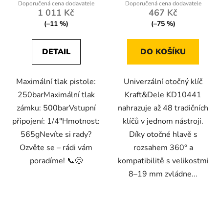
1 011 Kč
467 Kč
(–11 %)
(–75 %)
DETAIL
DO KOŠÍKU
Maximální tlak pistole:
Univerzální otočný klíč
250barMaximální tlak
Kraft&Dele KD10441
zámku: 500barVstupní
nahrazuje až 48 tradičních
připojení: 1/4″Hmotnost:
klíčů v jednom nástroji.
565gNevíte si rady?
Díky otočné hlavě s
Ozvěte se – rádi vám
rozsahem 360° a
poradíme! 📞😊
kompatibilitě s velikostmi
8–19 mm zvládne...