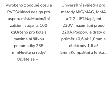
Vyrobeno z odolné oceli a
Univerzální svářečka pro
PVCSkládací design pro
metody MIG/MAG, MMA
úsporu místaMaximální
a TIG LIFT.Napájení
zatížení stojanu: 100
230V, maximální proud
kgUrčeno pro kola s
220A.Podporuje dráty o
maximální šířkou
průměru 0,6 až 1,0mm a
pneumatiky 235
elektrody 1,6 až
mmNevíte si rady?
5mm.Kompaktní a lehká...
Ozvěte se –...