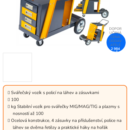
2 984
KČ
–8 %
Svářečský vozík s policí na láhev a zásuvkami
100
kg Stabilní vozík pro svářečky MIG/MAG/TIG a plazmy s
nosností až 100
Ocelová konstrukce, 4 zásuvky na příslušenství, police na
láhev se dvěma řetězy a praktické háky na hořák