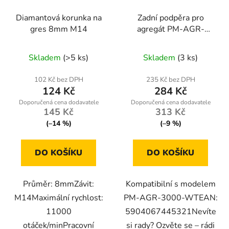
Diamantová korunka na
Zadní podpěra pro
gres 8mm M14
agregát PM-AGR-
3000-WT
Skladem
(>5 ks)
Skladem
(3 ks)
102 Kč bez DPH
235 Kč bez DPH
124 Kč
284 Kč
145 Kč
313 Kč
(–14 %)
(–9 %)
DO KOŠÍKU
DO KOŠÍKU
Průměr: 8mmZávit:
Kompatibilní s modelem
M14Maximální rychlost:
PM-AGR-3000-WTEAN:
11000
5904067445321Nevíte
otáček/minPracovní
si rady? Ozvěte se – rádi