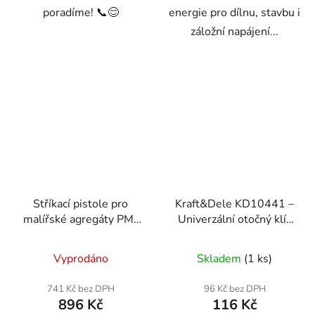
poradíme! 📞😊
energie pro dílnu, stavbu i
záložní napájení...
Stříkací pistole pro
Kraft&Dele KD10441 –
malířské agregáty PM-
Univerzální otočný klíč
PDM-1200/PM-PDM-
48 v 1
1500M
Vyprodáno
Skladem
(1 ks)
741 Kč bez DPH
96 Kč bez DPH
896 Kč
116 Kč