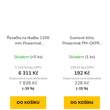
Řezačka na dlažbu 1200
Gumové klíny
mm Powermat
Powermat PM-GKPK-
RTPRDG0093
133T – sada 2 ks
Skladem
(>5 ks)
Skladem
(1 ks)
5 216 Kč bez DPH
159 Kč bez DPH
6 311 Kč
192 Kč
7 838 Kč
228 Kč
(–19 %)
(–15 %)
DO KOŠÍKU
DO KOŠÍKU