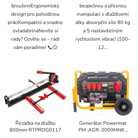
broušeníErgonomický
bezpečnou a přesnou
design pro pohodlnou
manipulaci s dlaždicemi
práciKompaktní a snadno
díky absorpční síle 80 kg
ovladatelnáNevíte si
a 5 nastavitelným
rady? Ozvěte se – rádi
rychlostem vibrací (100–
vám poradíme! 📞😊
12...
Řezačka na dlažbu
Generátor Powermat
800mm RTPRDG0117
PM-AGR-3000MNKE
3000 W