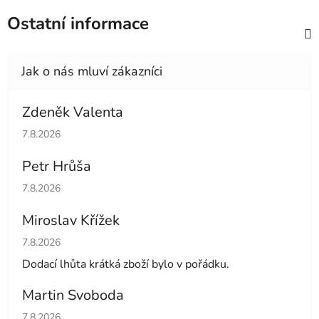
Ostatní informace
Zdeněk Valenta
Hodnocení obchodu je 5 z 5 hvězdiček.
7.8.2026
Petr Hrůša
Hodnocení obchodu je 5 z 5 hvězdiček.
7.8.2026
Miroslav Křížek
Hodnocení obchodu je 5 z 5 hvězdiček.
7.8.2026
Dodací lhůta krátká zboží bylo v pořádku.
Martin Svoboda
Hodnocení obchodu je 5 z 5 hvězdiček.
7.8.2026