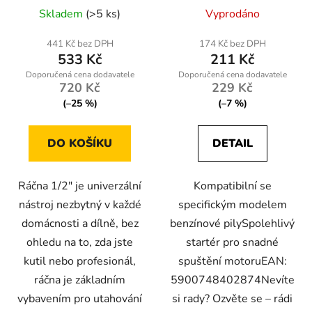
Skladem
(>5 ks)
Vyprodáno
441 Kč bez DPH
174 Kč bez DPH
533 Kč
211 Kč
720 Kč
229 Kč
(–25 %)
(–7 %)
DO KOŠÍKU
DETAIL
Ráčna 1/2" je univerzální
Kompatibilní se
nástroj nezbytný v každé
specifickým modelem
domácnosti a dílně, bez
benzínové pilySpolehlivý
ohledu na to, zda jste
startér pro snadné
kutil nebo profesionál,
spuštění motoruEAN:
ráčna je základním
5900748402874Nevíte
vybavením pro utahování
si rady? Ozvěte se – rádi