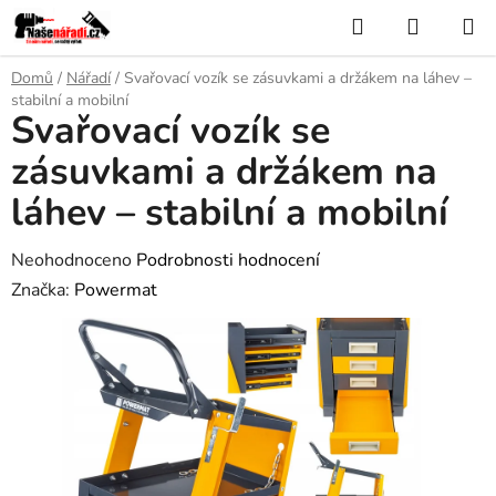
Přejít
Hledat
NÁKUP
na
KOŠÍK
obsah
Domů
/
Nářadí
/
Svařovací vozík se zásuvkami a držákem na láhev –
stabilní a mobilní
Svařovací vozík se
zásuvkami a držákem na
láhev – stabilní a mobilní
Průměrné
Neohodnoceno
Podrobnosti hodnocení
hodnocení
Značka:
Powermat
produktu
je
0,0
z
5
hvězdiček.