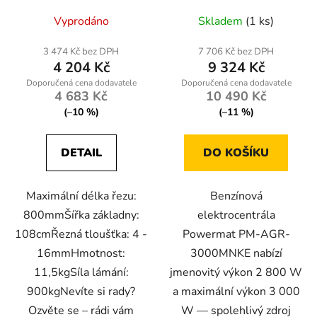
Vyprodáno
Skladem
(1 ks)
3 474 Kč bez DPH
7 706 Kč bez DPH
4 204 Kč
9 324 Kč
4 683 Kč
10 490 Kč
(–10 %)
(–11 %)
DETAIL
DO KOŠÍKU
Maximální délka řezu:
Benzínová
800mmŠířka základny:
elektrocentrála
108cmŘezná tloušťka: 4 -
Powermat PM-AGR-
16mmHmotnost:
3000MNKE nabízí
11,5kgSíla lámání:
jmenovitý výkon 2 800 W
900kgNevíte si rady?
a maximální výkon 3 000
Ozvěte se – rádi vám
W — spolehlivý zdroj