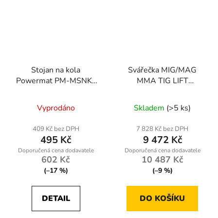
Stojan na kola
Svářečka MIG/MAG
Powermat PM-MSNK-
MMA TIG LIFT
235T, skládací, max.
RTMSTF0002, 230V,
šířka 235 mm
220A
Vyprodáno
Skladem
(>5 ks)
409 Kč bez DPH
7 828 Kč bez DPH
495 Kč
9 472 Kč
602 Kč
10 487 Kč
(–17 %)
(–9 %)
DETAIL
DO KOŠÍKU