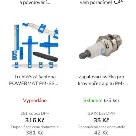
a povolování...
vám poradíme! 📞😊
Truhlářská šablona
Zapalovací svíčka pro
POWERMAT PM-SSO-
křovinořez a pilu PM-
40M
KS-600T-SA
Vyprodáno
Skladem
(>5 ks)
261 Kč bez DPH
29 Kč bez DPH
316 Kč
35 Kč
381 Kč
42 Kč