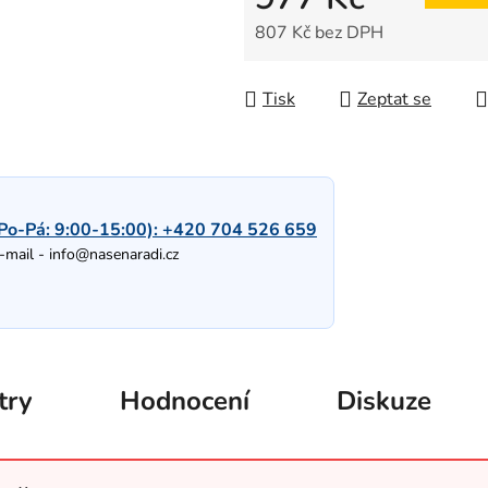
807 Kč bez DPH
Měrná cena:
Tisk
Zeptat se
Po-Pá: 9:00-15:00):
+420 704 526 659
-mail -
info@nasenaradi.cz
try
Hodnocení
Diskuze