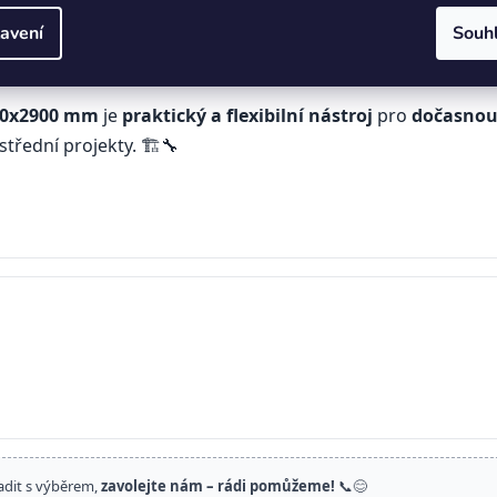
né typy
dočasných podpor
při výstavbě, renovacích i montá
áci tím, že poskytuje
stabilní podporu
bez nutnosti použít
avení
Souh
150x2900 mm
je
praktický a flexibilní nástroj
pro
dočasnou
střední projekty. 🏗️🔧
adit s výběrem,
zavolejte nám – rádi pomůžeme!
📞😊