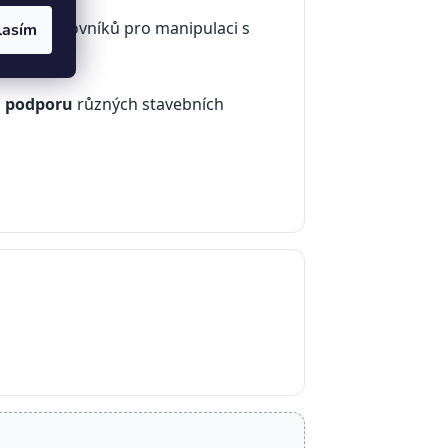
žích.
 více pracovníků pro manipulaci s
lasím
 podporu
různých stavebních