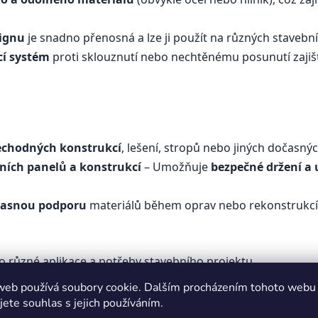
ignu
je snadno přenosná a lze ji použít na různých stavebn
cí systém
proti sklouznutí nebo nechtěnému posunutí zajišťu
echodných konstrukcí
, lešení, stropů nebo jiných dočasný
pních panelů a konstrukcí
– Umožňuje
bezpečné držení a
časnou podporu
materiálů během oprav nebo rekonstrukcí v 
o různé aplikace a potřeby stavebního projektu.
ná
a
kompaktní
– ideální pro práci na různých místech.
web používá soubory cookie. Dalším procházením tohoto webu
cí mechanismus
a odolná konstrukce zajišťují stabilitu podp
jete souhlas s jejich používáním.