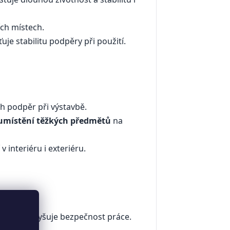
ích místech.
je stabilitu podpěry při použití.
ch podpěr při výstavbě.
 umístění těžkých předmětů
na
interiéru i exteriéru.
ěry, což zvyšuje bezpečnost práce.