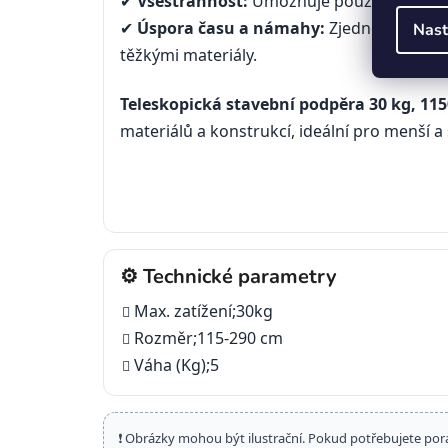
✔
Všestrannost:
Umožňuje použití pro růz
✔
Úspora času a námahy:
Zjednodušuje pr
Nast
těžkými materiály.
Teleskopická stavební podpěra 30 kg, 1
materiálů a konstrukcí, ideální pro menší a 
⚙️ Technické parametry
Max. zatížení;30kg
Rozměr;115-290 cm
Váha (Kg);5
❗ Obrázky mohou být ilustrační. Pokud potřebujete por