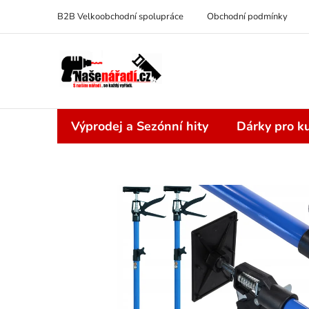
Přejít
B2B Velkoobchodní spolupráce
Obchodní podmínky
na
obsah
Výprodej a Sezónní hity
Dárky pro ku