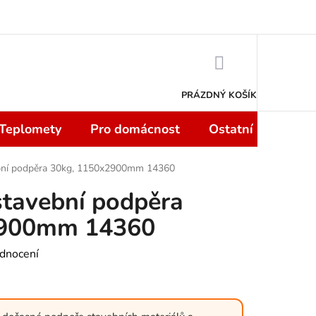
 smlouvy do 14 dní
Podmínky ochrany osobních údajů
Moje objedn
NÁKUPNÍ
KOŠÍK
PRÁZDNÝ KOŠÍK
 Teplomety
Pro domácnost
Ostatní
Sport
ební podpěra 30kg, 1150x2900mm 14360
stavební podpěra
2900mm 14360
dnocení