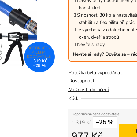
Nastavitelný nástroj určený 
0,0
konstrukcí
z
S nosností 30 kg a nastavi
5
stabilitu a flexibilitu při pr
Je vyrobena z odolného mater
hvězdiček.
oken, dveří a stropů
Nevíte si rady
Nevíte si rady? Ozvěte se – r
1 319 KČ
–25 %
Položka byla vyprodána…
Dostupnost
Možnosti doručení
Kód:
–25 %
1 319 Kč
977 Kč