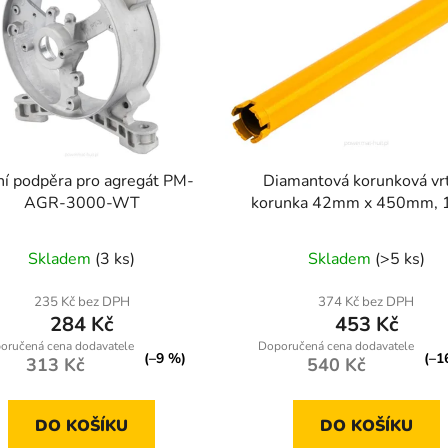
ní podpěra pro agregát PM-
Diamantová korunková vrt
AGR-3000-WT
korunka 42mm x 450mm, 1
UNC
Skladem
(3 ks)
Skladem
(>5 ks)
235 Kč bez DPH
374 Kč bez DPH
284 Kč
453 Kč
(–9 %)
(–1
313 Kč
540 Kč
DO KOŠÍKU
DO KOŠÍKU