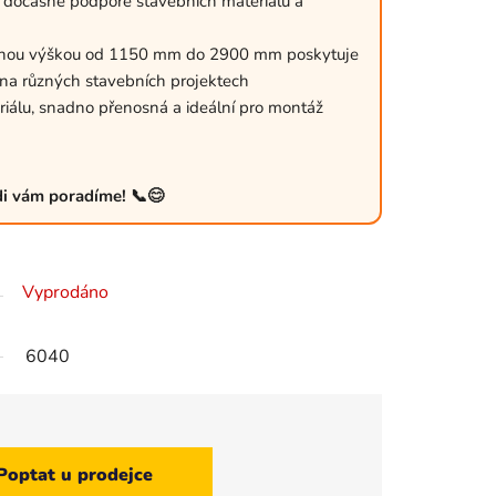
k dočasné podpoře stavebních materiálů a
telnou výškou od 1150 mm do 2900 mm poskytuje
áci na různých stavebních projektech
iálu, snadno přenosná a ideální pro montáž
ádi vám poradíme! 📞😊
Vyprodáno
6040
Poptat u prodejce