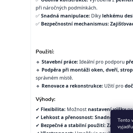
při náročných podmínkách.
✅
Snadná manipulace:
Díky
lehkému des
✅
Bezpečnostní mechanismus:
Zajišťova
Použití:
🔹
Stavební práce:
Ideální pro podporu
př
🔹
Podpěra při montáži oken, dveří, stro
správném místě.
🔹
Renovace a rekonstrukce:
Užití pro
do
Výhody:
✔
Flexibilita:
Možnost
nastavení výšky
pr
✔
Lehkost a přenosnost:
Snadno přenos
Tento 
✔
Bezpečné a stabilní použití:
Zajišťova
vyjadřu