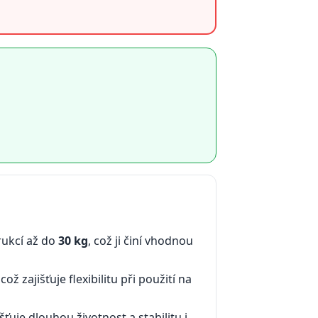
rukcí až do
30 kg
, což ji činí vhodnou
 což zajišťuje flexibilitu při použití na
šťuje dlouhou životnost a stabilitu i