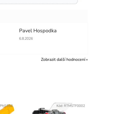
Pavel Hospodka
hvězdiček.
Hodnocení obchodu je 5 z 5 hvězdiček.
6.8.2026
Zobrazit další hodnocení
PM1558
Kód:
RTMSTF0002