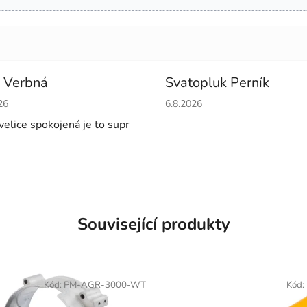
 Verbná
Svatopluk Perník
cení obchodu je 5 z 5 hvězdiček.
Hodnocení obchodu je 5 z 5 
26
6.8.2026
velice spokojená je to supr
Související produkty
Kód:
PM-AGR-3000-WT
Kód: