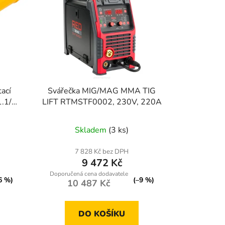
ací
Svářečka MIG/MAG MMA TIG
.1/4
LIFT RTMSTF0002, 230V, 220A
Skladem
(3 ks)
7 828 Kč bez DPH
9 472 Kč
6 %)
(–9 %)
10 487 Kč
DO KOŠÍKU