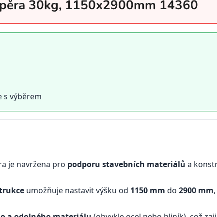
odpěra 30kg, 1150x2900mm 14360
e s výběrem
ra je navržena pro
podporu stavebních materiálů
a konst
trukce
umožňuje nastavit výšku od
1150 mm
do
2900 mm
,
o a odolného materiálu
(obvykle ocel nebo hliník), což zaji