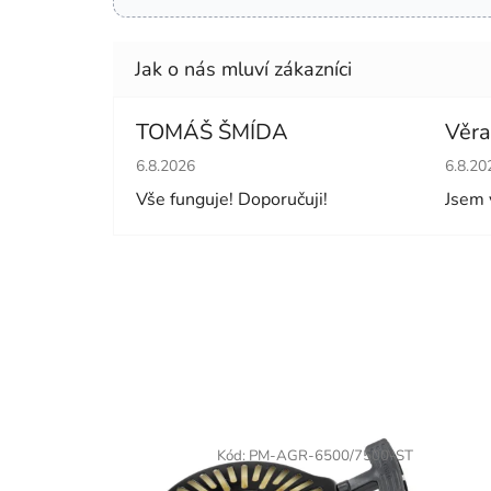
TOMÁŠ ŠMÍDA
Věra
Hodnocení obchodu je 5 z 5 hvězdiček.
Hodno
6.8.2026
6.8.20
Vše funguje! Doporučuji!
Jsem 
Kód:
PM-AGR-6500/7500-ST