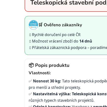
Teleskopická stavební p
🛒 Ověřeno zákazníky
Rychlé doručení po celé ČR
Možnost vrácení zboží do
14 dnů
Přátelská zákaznická podpora – poradím
📦 Popis produktu
Vlastnosti:
✅
Nosnost 30 kg:
Tato teleskopická podpě
pro menší a střední projekty.
✅
Nastavitelná výška:
Teleskopická kons
různých typech stavebních projektů.
✅
Odolná konstrukce:
Vyrobena z
pevnéh