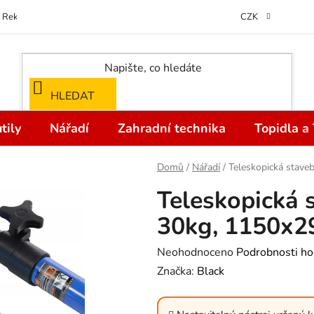
Reklamace
Kontakty
Doprava a Platba
Odstoupení od kupní
CZK
HLEDAT
tily
Nářadí
Zahradní technika
Topidla a
Domů
/
Nářadí
/
Teleskopická stav
Teleskopická 
30kg, 1150x
Průměrné
Neohodnoceno
Podrobnosti ho
hodnocení
Značka:
Black
produktu
je