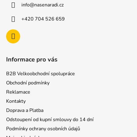
a
info
@
nasenaradi.cz
t
í
+420 704 526 659
Informace pro vás
B2B Velkoobchodní spolupráce
Obchodní podmínky
Reklamace
Kontakty
Doprava a Platba
Odstoupení od kupní smlouvy do 14 dní
Podmínky ochrany osobních údajů