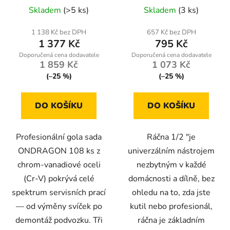
Průměrné
kufr
Skladem
(>5 ks)
Skladem
(3 ks)
hodnocení
produktu
1 138 Kč bez DPH
657 Kč bez DPH
1 377 Kč
795 Kč
je
3,8
1 859 Kč
1 073 Kč
z
(–25 %)
(–25 %)
5
hvězdiček.
DO KOŠÍKU
DO KOŠÍKU
Profesionální gola sada
Ráčna 1/2 "je
ONDRAGON 108 ks z
univerzálním nástrojem
chrom-vanadiové oceli
nezbytným v každé
(Cr-V) pokrývá celé
domácnosti a dílně, bez
spektrum servisních prací
ohledu na to, zda jste
— od výměny svíček po
kutil nebo profesionál,
demontáž podvozku. Tři
ráčna je základním