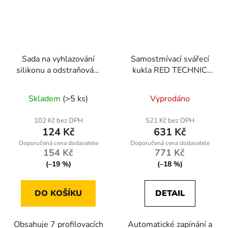
Sada na vyhlazování
Samostmívací svářecí
silikonu a odstraňování
kukla RED TECHNIC
starého tmelu
RTAPS0062
Skladem
(>5 ks)
Vyprodáno
102 Kč bez DPH
521 Kč bez DPH
124 Kč
631 Kč
154 Kč
771 Kč
(–19 %)
(–18 %)
DO KOŠÍKU
DETAIL
Obsahuje 7 profilovacích
Automatické zapínání a