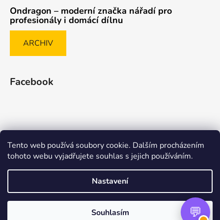
Ondragon – moderní značka nářadí pro
profesionály i domácí dílnu
ARCHIV
Facebook
Tento web používá soubory cookie. Dalším procházením
Způsob ověřování recenzí
tohoto webu vyjadřujete souhlas s jejich používáním.
Nastavení
Vytvořil Shoptet Premium
Souhlasím
Copyright 2026
nasenaradi.cz
. Všechna práva