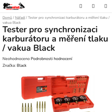
Přejít
Hledat
NÁKUP
na
KOŠÍK
obsah
Domů
/
Nářadí
/
Tester pro synchronizaci karburátoru a měření tlaku /
vakua Black
Tester pro synchronizaci
karburátoru a měření tlaku
/ vakua Black
Průměrné
Neohodnoceno
Podrobnosti hodnocení
hodnocení
Značka:
Black
produktu
je
0,0
z
5
hvězdiček.