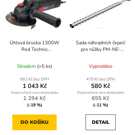
Úhlová bruska 1300W
Sada náhradních čepelí
Red Technic
pro nůžky PM-NE-
RTSZK0013
1800M-NO
Skladem
(>5 ks)
Vyprodáno
862 Kč bez DPH
479 Kč bez DPH
1 043 Kč
580 Kč
1 294 Kč
655 Kč
(–19 %)
(–11 %)
DO KOŠÍKU
DETAIL