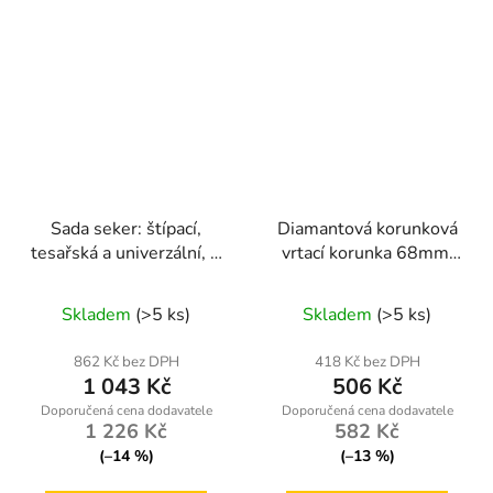
Sada seker: štípací,
Diamantová korunková
tesařská a univerzální, 3
vrtací korunka 68mm,
ks – Powermat
95mm, M14
RTZS0054
Skladem
(>5 ks)
Skladem
(>5 ks)
862 Kč bez DPH
418 Kč bez DPH
1 043 Kč
506 Kč
1 226 Kč
582 Kč
(–14 %)
(–13 %)