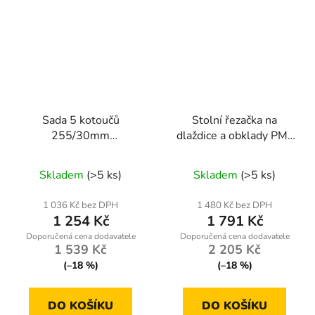
Sada 5 kotoučů
Stolní řezačka na
255/30mm
dlaždice a obklady PM-
RTZTWD0082
PDG-1800
Skladem
(>5 ks)
Skladem
(>5 ks)
1 036 Kč bez DPH
1 480 Kč bez DPH
1 254 Kč
1 791 Kč
1 539 Kč
2 205 Kč
(–18 %)
(–18 %)
DO KOŠÍKU
DO KOŠÍKU