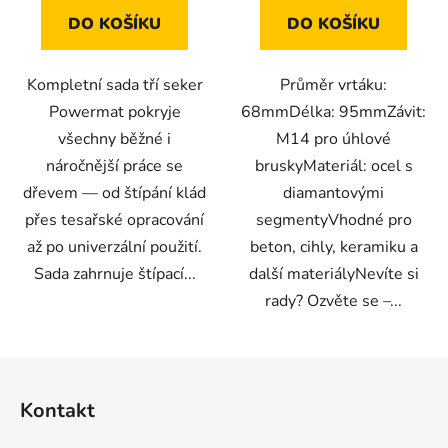
DO KOŠÍKU
DO KOŠÍKU
Kompletní sada tří seker
Průměr vrtáku:
Powermat pokryje
68mmDélka: 95mmZávit:
všechny běžné i
M14 pro úhlové
náročnější práce se
bruskyMateriál: ocel s
dřevem — od štípání klád
diamantovými
přes tesařské opracování
segmentyVhodné pro
až po univerzální použití.
beton, cihly, keramiku a
Sada zahrnuje štípací...
další materiályNevíte si
rady? Ozvěte se –...
Z
á
Kontakt
p