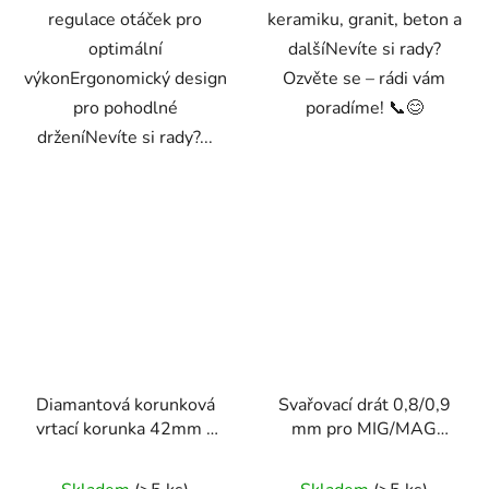
regulace otáček pro
keramiku, granit, beton a
optimální
dalšíNevíte si rady?
výkonErgonomický design
Ozvěte se – rádi vám
pro pohodlné
poradíme! 📞😊
drženíNevíte si rady?...
Diamantová korunková
Svařovací drát 0,8/0,9
vrtací korunka 42mm x
mm pro MIG/MAG
450mm, 1.1/4 UNC
svářečky