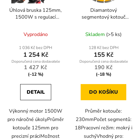
Úhlová bruska 125mm,
Diamantový
1500W s regulací
segmentový kotouč
otáček
230mm Powermat PM-
TDCS-2302T
Vyprodáno
Skladem
(>5 ks)
1 036 Kč bez DPH
128 Kč bez DPH
1 254 Kč
155 Kč
1 427 Kč
190 Kč
(–12 %)
(–18 %)
DETAIL
DO KOŠÍKU
Výkonný motor 1500W
Průměr kotouče:
pro náročné úkolyPrůměr
230mmPočet segmentů:
kotouče 125mm pro
18Pracovní režim: mokrý i
precizní práciMožnost
suchýVhodný pro: