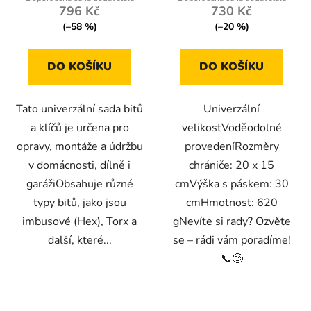
5,0
796 Kč
730 Kč
z
(–58 %)
(–20 %)
5
hvězdiček.
DO KOŠÍKU
DO KOŠÍKU
Tato univerzální sada bitů
Univerzální
a klíčů je určena pro
velikostVoděodolné
opravy, montáže a údržbu
provedeníRozměry
v domácnosti, dílně i
chrániče: 20 x 15
garážiObsahuje různé
cmVýška s páskem: 30
typy bitů, jako jsou
cmHmotnost: 620
imbusové (Hex), Torx a
gNevíte si rady? Ozvěte
další, které...
se – rádi vám poradíme!
📞😊