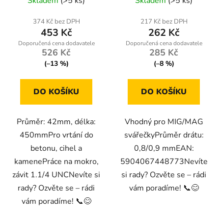
Skladem
(>5 ks)
Skladem
(>5 ks)
374 Kč bez DPH
217 Kč bez DPH
453 Kč
262 Kč
526 Kč
285 Kč
(–13 %)
(–8 %)
DO KOŠÍKU
DO KOŠÍKU
Průměr: 42mm, délka:
Vhodný pro MIG/MAG
450mmPro vrtání do
svářečkyPrůměr drátu:
betonu, cihel a
0,8/0,9 mmEAN:
kamenePráce na mokro,
5904067448773Nevíte
závit 1.1/4 UNCNevíte si
si rady? Ozvěte se – rádi
rady? Ozvěte se – rádi
vám poradíme! 📞😊
vám poradíme! 📞😊