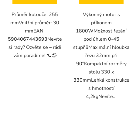
Průměr kotouče: 255
Výkonný motor s
mmVnitřní průměr: 30
příkonem
mmEAN:
1800WMožnost řezání
5904067443693Nevíte
pod úhlem 0-45
si rady? Ozvěte se – rádi
stupňůMaximální hloubka
vám poradíme! 📞😊
řezu 32mm při
90°Kompaktní rozměry
stolu 330 x
330mmLehká konstrukce
s hmotností
4,2kgNevíte...