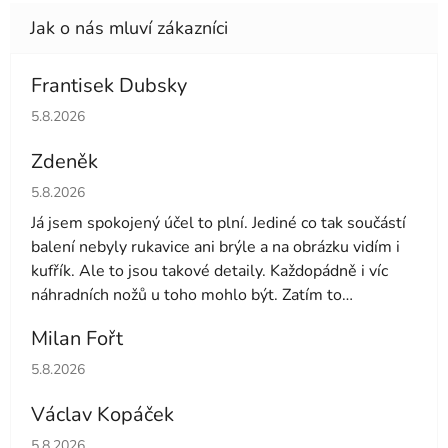
Frantisek Dubsky
Hodnocení obchodu je 5 z 5 hvězdiček.
5.8.2026
Zdeněk
Hodnocení obchodu je 4 z 5 hvězdiček.
5.8.2026
Já jsem spokojený účel to plní. Jediné co tak součástí
balení nebyly rukavice ani brýle a na obrázku vidím i
kufřík. Ale to jsou takové detaily. Každopádně i víc
náhradních nožů u toho mohlo být. Zatím to
používám druhý den tak uvidíme dále
Milan Fořt
Hodnocení obchodu je 5 z 5 hvězdiček.
5.8.2026
Václav Kopáček
Hodnocení obchodu je 5 z 5 hvězdiček.
5.8.2026