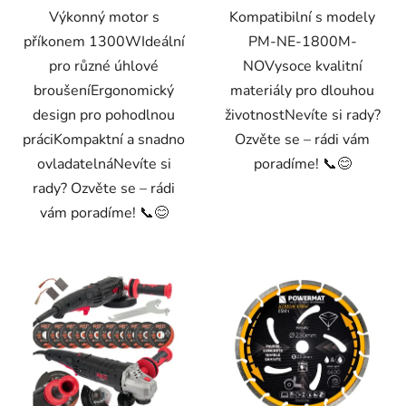
Výkonný motor s
Kompatibilní s modely
příkonem 1300WIdeální
PM-NE-1800M-
pro různé úhlové
NOVysoce kvalitní
broušeníErgonomický
materiály pro dlouhou
design pro pohodlnou
životnostNevíte si rady?
práciKompaktní a snadno
Ozvěte se – rádi vám
ovladatelnáNevíte si
poradíme! 📞😊
rady? Ozvěte se – rádi
vám poradíme! 📞😊