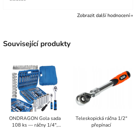
Zobrazit další hodnocení
Související produkty
ONDRAGON Gola sada
Teleskopická ráčna 1/2"
108 ks — ráčny 1/4",
přepínací
3/8", 1/2", CrV ocel,