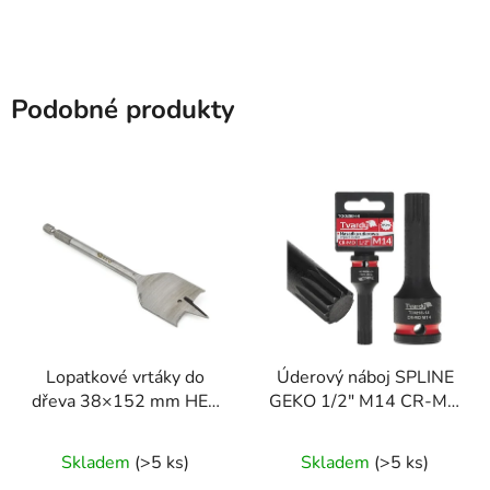
Podobné produkty
Lopatkové vrtáky do
Úderový náboj SPLINE
dřeva 38×152 mm HEX
GEKO 1/2" M14 CR-MO
– sada 20 kusů | Geko
ocel - pro rázové klíče a
autoservisy
Skladem
(>5 ks)
Skladem
(>5 ks)