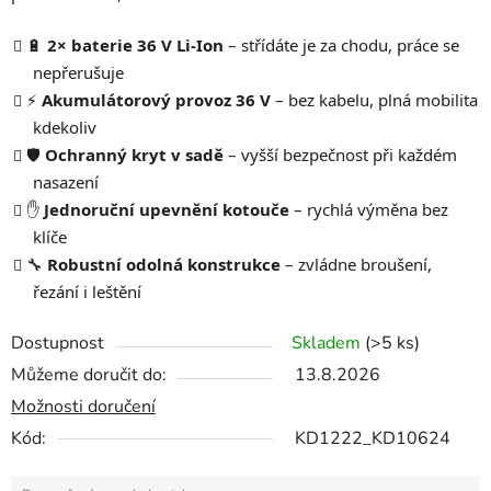
🔋
2× baterie 36 V Li-Ion
– střídáte je za chodu, práce se
nepřerušuje
⚡
Akumulátorový provoz 36 V
– bez kabelu, plná mobilita
kdekoliv
🛡️
Ochranný kryt v sadě
– vyšší bezpečnost při každém
nasazení
✋
Jednoruční upevnění kotouče
– rychlá výměna bez
klíče
🔧
Robustní odolná konstrukce
– zvládne broušení,
řezání i leštění
Dostupnost
Skladem
(>5 ks)
Můžeme doručit do:
13.8.2026
Možnosti doručení
Kód:
KD1222_KD10624