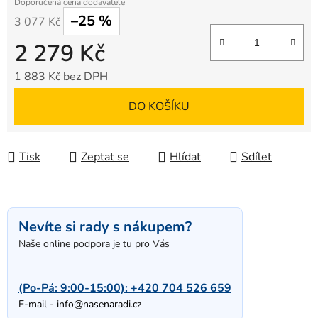
–25 %
3 077 Kč
2 279 Kč
1 883 Kč bez DPH
Měrná cena:
DO KOŠÍKU
Tisk
Zeptat se
Hlídat
Sdílet
Nevíte si rady s nákupem?
Naše online podpora je tu pro Vás
(Po-Pá: 9:00-15:00):
+420 704 526 659
E-mail -
info@nasenaradi.cz