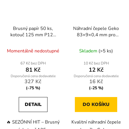
Brusný papír 50 ks,
Náhradní čepele Geko
kotouč 125 mm P120
83×9×0,4 mm pro
se suchým zipem
řezné nože, 10 kusů –
KD11811
ocelové břity pro
Momentálně nedostupné
Skladem
(>5 ks)
precizní řezání
67 Kč bez DPH
10 Kč bez DPH
81 Kč
12 Kč
327 Kč
16 Kč
(–75 %)
(–25 %)
DETAIL
DO KOŠÍKU
🔥 SEZÓNNÍ HIT – Brusný
Kvalitní náhradní čepele