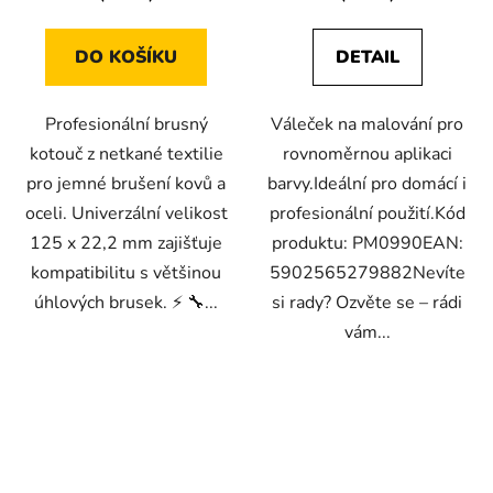
DO KOŠÍKU
DETAIL
Profesionální brusný
Váleček na malování pro
kotouč z netkané textilie
rovnoměrnou aplikaci
pro jemné brušení kovů a
barvy.Ideální pro domácí i
oceli. Univerzální velikost
profesionální použití.Kód
125 x 22,2 mm zajišťuje
produktu: PM0990EAN:
kompatibilitu s většinou
5902565279882Nevíte
úhlových brusek. ⚡ 🔧...
si rady? Ozvěte se – rádi
vám...