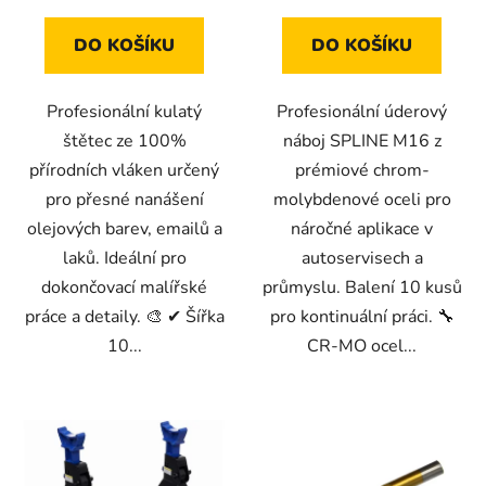
DO KOŠÍKU
DO KOŠÍKU
Profesionální kulatý
Profesionální úderový
štětec ze 100%
náboj SPLINE M16 z
přírodních vláken určený
prémiové chrom-
pro přesné nanášení
molybdenové oceli pro
olejových barev, emailů a
náročné aplikace v
laků. Ideální pro
autoservisech a
dokončovací malířské
průmyslu. Balení 10 kusů
práce a detaily. 🎨 ✔ Šířka
pro kontinuální práci. 🔧
10...
CR-MO ocel...