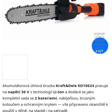
hvězdiček.
3 077
KČ
–25 %
Akumulátorová úhlová bruska
Kraft&Dele KD10624
pracuje
na
napětí 36 V
s technologií
Li-Ion
a dodává se jako
kompletní sada se
2 bateriemi
, nabíječkou, brusným
kotoučem a ochranným krytem — vše připraveno okamžitě k
použití v dílně, na stavbě i na zahradě.