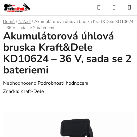
Přejít
Hledat
NÁKUP
na
KOŠÍK
obsah
Domů
/
Nářadí
/
Akumulátorová úhlová bruska Kraft&Dele KD10624
– 36 V, sada se 2 bateriemi
Akumulátorová úhlová
bruska Kraft&Dele
KD10624 – 36 V, sada se 2
bateriemi
Průměrné
Neohodnoceno
Podrobnosti hodnocení
hodnocení
Značka:
Kraft-Dele
produktu
je
0,0
z
5