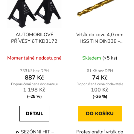
AUTOMOBILOVÉ
Vrták do kovu 4,0 mm
PŘÍVĚSY 6T KD3172
HSS TiN DIN338 –
balení 10/100/2500 ks
| Geko
Momentálně nedostupné
Skladem
(>5 ks)
733 Kč bez DPH
61 Kč bez DPH
887 Kč
74 Kč
1 198 Kč
100 Kč
(–25 %)
(–26 %)
DETAIL
DO KOŠÍKU
🔥 SEZÓNNÍ HIT –
Profesionální vrták do