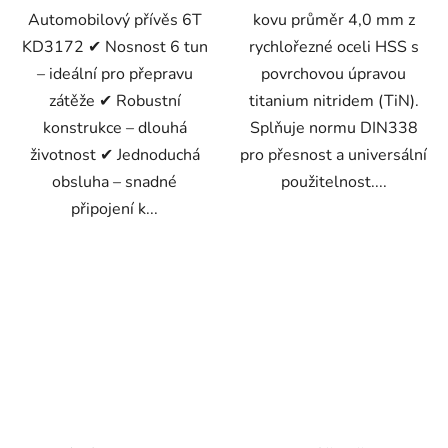
Automobilový přívěs 6T
kovu průměr 4,0 mm z
KD3172 ✔ Nosnost 6 tun
rychlořezné oceli HSS s
– ideální pro přepravu
povrchovou úpravou
zátěže ✔ Robustní
titanium nitridem (TiN).
konstrukce – dlouhá
Splňuje normu DIN338
životnost ✔ Jednoduchá
pro přesnost a universální
obsluha – snadné
použitelnost....
připojení k...