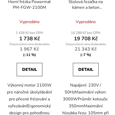
Horní frézka Powermat
Stolová řezačka na
PM-FGW-2100M
kámen a beton
Powermat PM-PDB-
3000M
Vyprodáno
Vyprodáno
1 436 Kč bez DPH
16 288 Kč bez DPH
1 738 Kč
19 708 Kč
1 967 Kč
21 343 Kč
(–11 %)
(–7 %)
DETAIL
DETAIL
Výkonný motor 2100W
Napájení: 230V /
pro náročné úkolyIdeální
50HzMaximální výkon:
pro přesné frézování a
3000WPrůměr kotouče:
vyřezáváníErgonomický
350mmMaximální
design pro pohodlnou
hloubka řezu: 105mm při