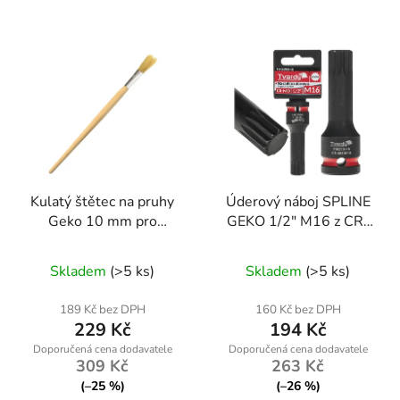
Kulatý štětec na pruhy
Úderový náboj SPLINE
Geko 10 mm pro
GEKO 1/2" M16 z CR-
olejové barvy a laky
MO oceli - balení 10
kusů pro profesionální
Skladem
(>5 ks)
Skladem
(>5 ks)
použití
189 Kč bez DPH
160 Kč bez DPH
229 Kč
194 Kč
309 Kč
263 Kč
(–25 %)
(–26 %)