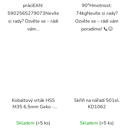
práciEAN:
90°Hmotnost:
5902565279073Nevíte
74kgNevíte si rady?
si rady? Ozvěte se – rádi
Ozvěte se – rádi vám
vám...
poradíme! 📞😊
Kobaltový vrták HSS
Skříň na nářadí 501el.
M35 6,5mm Geko -
KD1062
profesionální kvalita pro
ocel a nerez
Skladem
(>5 ks)
Skladem
(>5 ks)