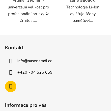
Průměr 190mm -
série G8066x.
univerzální velikost pro
Technologie Li-Ion
profesionální brusky ⚙️
zajišťuje žádný
Zrnitost...
paměťový...
Z
á
Kontakt
p
a
info
@
nasenaradi.cz
t
í
+420 704 526 659
Informace pro vás