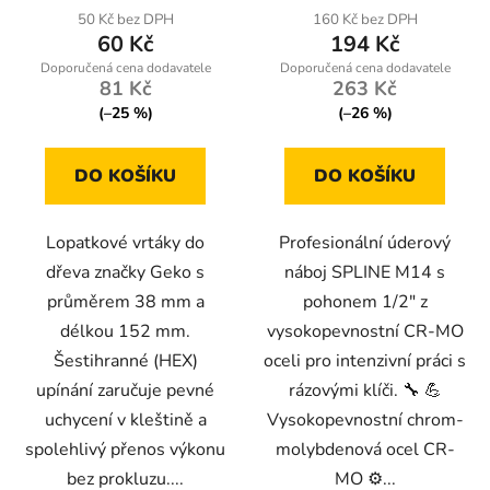
50 Kč bez DPH
160 Kč bez DPH
60 Kč
194 Kč
81 Kč
263 Kč
(–25 %)
(–26 %)
DO KOŠÍKU
DO KOŠÍKU
Lopatkové vrtáky do
Profesionální úderový
dřeva značky Geko s
náboj SPLINE M14 s
průměrem 38 mm a
pohonem 1/2" z
délkou 152 mm.
vysokopevnostní CR-MO
Šestihranné (HEX)
oceli pro intenzivní práci s
upínání zaručuje pevné
rázovými klíči. 🔧 💪
uchycení v kleštině a
Vysokopevnostní chrom-
spolehlivý přenos výkonu
molybdenová ocel CR-
bez prokluzu....
MO ⚙️...