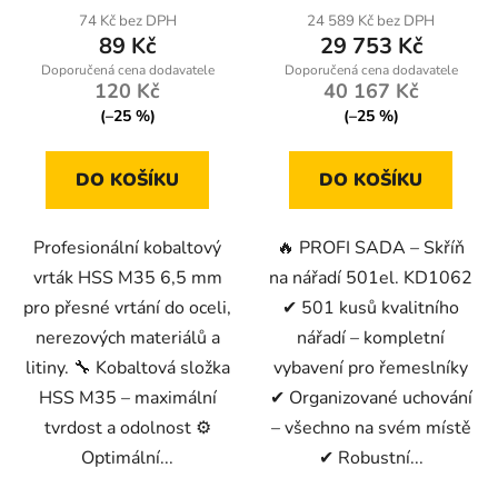
74 Kč bez DPH
24 589 Kč bez DPH
89 Kč
29 753 Kč
120 Kč
40 167 Kč
(–25 %)
(–25 %)
DO KOŠÍKU
DO KOŠÍKU
Profesionální kobaltový
🔥 PROFI SADA – Skříň
vrták HSS M35 6,5 mm
na nářadí 501el. KD1062
pro přesné vrtání do oceli,
✔ 501 kusů kvalitního
nerezových materiálů a
nářadí – kompletní
litiny. 🔧 Kobaltová složka
vybavení pro řemeslníky
HSS M35 – maximální
✔ Organizované uchování
tvrdost a odolnost ⚙️
– všechno na svém místě
Optimální...
✔ Robustní...