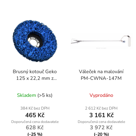
Brusný kotouč Geko
Váleček na malování
125 x 22,2 mm z
PM-CWNA-147M
netkané textilie na kov -
profesionální kvalita pro
Skladem
(>5 ks)
Vyprodáno
brušení a čištění
384 Kč bez DPH
2 612 Kč bez DPH
465 Kč
3 161 Kč
628 Kč
3 972 Kč
(–25 %)
(–20 %)