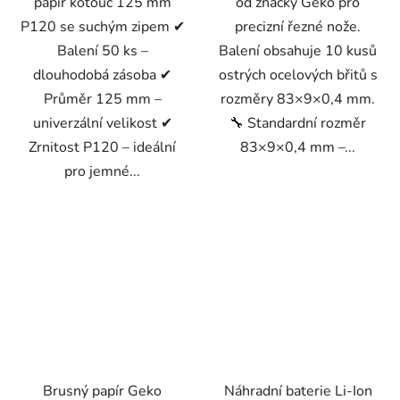
papír kotouč 125 mm
od značky Geko pro
P120 se suchým zipem ✔
precizní řezné nože.
Balení 50 ks –
Balení obsahuje 10 kusů
dlouhodobá zásoba ✔
ostrých ocelových břitů s
Průměr 125 mm –
rozměry 83×9×0,4 mm.
univerzální velikost ✔
🔧 Standardní rozměr
Zrnitost P120 – ideální
83×9×0,4 mm –...
pro jemné...
Brusný papír Geko
Náhradní baterie Li-Ion