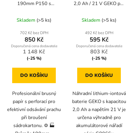
190mm P150 s
2,0 Ah / 21 V GEKO pro
perforací pro brusky
akumulátorové nářadí
sádrokartonu - balení
série G8066x
Skladem
(>5 ks)
Skladem
(>5 ks)
100ks
702 Kč bez DPH
492 Kč bez DPH
850 Kč
595 Kč
1 148 Kč
803 Kč
(–25 %)
(–25 %)
DO KOŠÍKU
DO KOŠÍKU
Profesionální brusný
Náhradní lithium-iontová
papír s perforací pro
baterie GEKO s kapacitou
efektivní odsávání prachu
2,0 Ah a napětím 21 V je
při broušení
určena výhradně pro
sádrokartonu. ⚙️ 🏭
akumulátorové nářadí