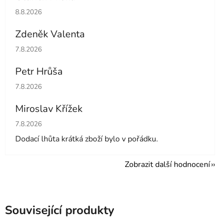
Hodnocení obchodu je 5 z 5 hvězdiček.
8.8.2026
Zdeněk Valenta
Hodnocení obchodu je 5 z 5 hvězdiček.
7.8.2026
Petr Hrůša
Hodnocení obchodu je 5 z 5 hvězdiček.
7.8.2026
Miroslav Křížek
Hodnocení obchodu je 5 z 5 hvězdiček.
7.8.2026
Dodací lhůta krátká zboží bylo v pořádku.
Zobrazit další hodnocení
Související produkty