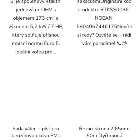
SI je spolehlivý 4taktní
sekačkamiOriginální kód
jednoválec OHV s
produktu: RTKSS0096-
objemem 173 cm³ a
NOEAN:
výkonem 5,2 kW / 7 HP,
5904067446175Nevíte
který splňuje přísnou
si rady? Ozvěte se – rádi
emisní normu Euro 5.
vám poradíme! 📞😊
Ideální volba pro...
Sada válec + píst pro
Řezací struna 2,65mm
benzínovou kosu PM-
50m čtyřhranná