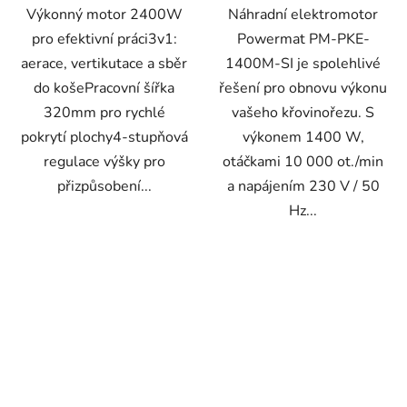
Výkonný motor 2400W
Náhradní elektromotor
pro efektivní práci3v1:
Powermat PM-PKE-
aerace, vertikutace a sběr
1400M-SI je spolehlivé
do košePracovní šířka
řešení pro obnovu výkonu
320mm pro rychlé
vašeho křovinořezu. S
pokrytí plochy4-stupňová
výkonem 1400 W,
regulace výšky pro
otáčkami 10 000 ot./min
přizpůsobení...
a napájením 230 V / 50
Hz...