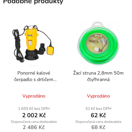
Podobné produkty
Ponorné kalové
Žací struna 2,8mm 50m
čerpadlo s drtičem
čtyřhranná
Powermat PM-PDS-
Průměrné
3000P
Vyprodáno
Vyprodáno
hodnocení
produktu
1 655 Kč bez DPH
51 Kč bez DPH
2 002 Kč
62 Kč
je
4,0
2 486 Kč
68 Kč
z