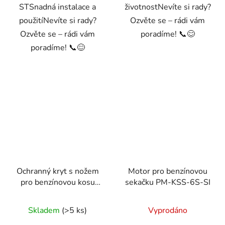
STSnadná instalace a
životnostNevíte si rady?
použitíNevíte si rady?
Ozvěte se – rádi vám
Ozvěte se – rádi vám
poradíme! 📞😊
poradíme! 📞😊
Ochranný kryt s nožem
Motor pro benzínovou
pro benzínovou kosu
sekačku PM-KSS-6S-SI
Powermat PM-KS-
600T
Skladem
(>5 ks)
Vyprodáno