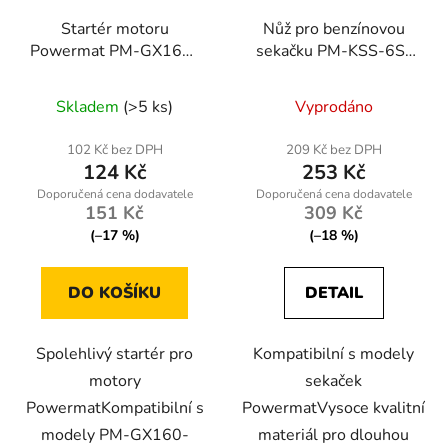
Startér motoru
Nůž pro benzínovou
Powermat PM-GX160-
sekačku PM-KSS-6S-
ST
NO
Skladem
(>5 ks)
Vyprodáno
102 Kč bez DPH
209 Kč bez DPH
124 Kč
253 Kč
151 Kč
309 Kč
(–17 %)
(–18 %)
DO KOŠÍKU
DETAIL
Spolehlivý startér pro
Kompatibilní s modely
motory
sekaček
PowermatKompatibilní s
PowermatVysoce kvalitní
modely PM-GX160-
materiál pro dlouhou