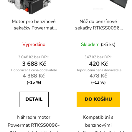
Motor pro benzínové
Nůž do benzínové
sekačky Powermat
sekačky RTKSS0096-
RTKSS0096-SI
NO
Vyprodáno
Skladem
(>5 ks)
3 048 Kč bez DPH
347 Kč bez DPH
3 688 Kč
420 Kč
4 388 Kč
478 Kč
(–15 %)
(–12 %)
DETAIL
DO KOŠÍKU
Náhradní motor
Kompatibilní s
Powermat RTKSS0096-
benzínovými