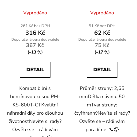
KS-600T-CT
Vyprodáno
Vyprodáno
261 Kč bez DPH
51 Kč bez DPH
316 Kč
62 Kč
367 Kč
75 Kč
(–13 %)
(–17 %)
DETAIL
DETAIL
Kompatibilní s
Průměr struny: 2,65
benzínovou kosou PM-
mmDélka návinu: 50
KS-600T-CTKvalitní
mTvar struny:
náhradní díly pro dlouhou
čtyřhrannýNevíte si rady?
životnostNevíte si rady?
Ozvěte se – rádi vám
Ozvěte se – rádi vám
poradíme! 📞😊