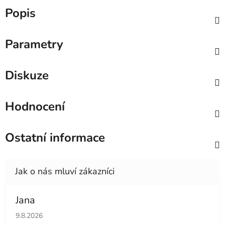
Popis
Parametry
Diskuze
Hodnocení
Ostatní informace
Jana
Hodnocení obchodu je 5 z 5 hvězdiček.
9.8.2026