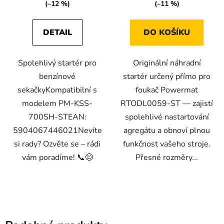
(–12 %)
(–11 %)
DETAIL
DO KOŠÍKU
Spolehlivý startér pro
Originální náhradní
benzínové
startér určený přímo pro
sekačkyKompatibilní s
foukač Powermat
modelem PM-KSS-
RTODL0059-ST — zajistí
700SH-STEAN:
spolehlivé nastartování
5904067446021Nevíte
agregátu a obnoví plnou
si rady? Ozvěte se – rádi
funkčnost vašeho stroje.
vám poradíme! 📞😊
Přesné rozměry...