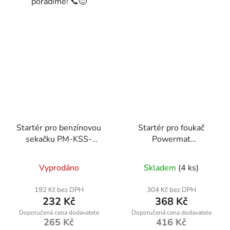
poradíme! 📞😊
Startér pro benzínovou
Startér pro foukač
sekačku PM-KSS-
Powermat
700SH-ST
RTODL0059-ST
Vyprodáno
Skladem
(4 ks)
192 Kč bez DPH
304 Kč bez DPH
232 Kč
368 Kč
265 Kč
416 Kč