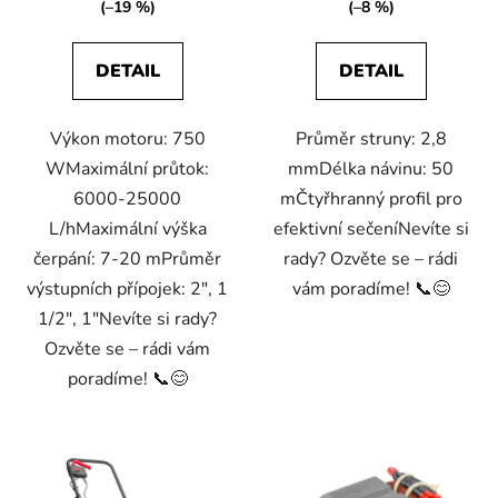
(–19 %)
(–8 %)
5
hvězdiček.
DETAIL
DETAIL
Výkon motoru: 750
Průměr struny: 2,8
WMaximální průtok:
mmDélka návinu: 50
6000-25000
mČtyřhranný profil pro
L/hMaximální výška
efektivní sečeníNevíte si
čerpání: 7-20 mPrůměr
rady? Ozvěte se – rádi
výstupních přípojek: 2", 1
vám poradíme! 📞😊
1/2", 1"Nevíte si rady?
Ozvěte se – rádi vám
poradíme! 📞😊