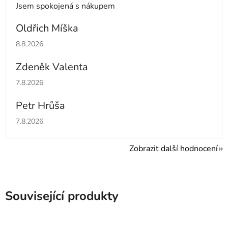
Jsem spokojená s nákupem
Oldřich Míška
Hodnocení obchodu je 5 z 5 hvězdiček.
8.8.2026
Zdeněk Valenta
Hodnocení obchodu je 5 z 5 hvězdiček.
7.8.2026
Petr Hrůša
Hodnocení obchodu je 5 z 5 hvězdiček.
7.8.2026
Zobrazit další hodnocení
Související produkty