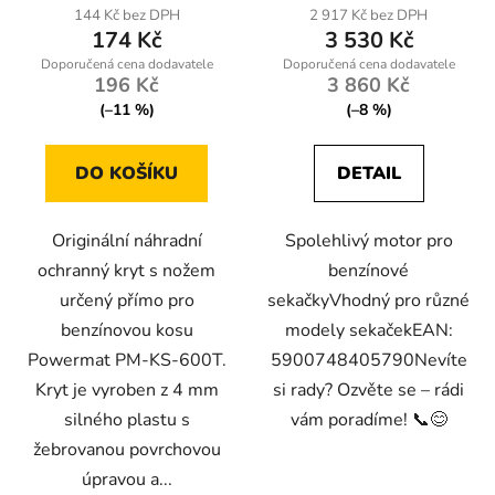
144 Kč bez DPH
2 917 Kč bez DPH
174 Kč
3 530 Kč
196 Kč
3 860 Kč
(–11 %)
(–8 %)
DO KOŠÍKU
DETAIL
Originální náhradní
Spolehlivý motor pro
ochranný kryt s nožem
benzínové
určený přímo pro
sekačkyVhodný pro různé
benzínovou kosu
modely sekačekEAN:
Powermat PM-KS-600T.
5900748405790Nevíte
Kryt je vyroben z 4 mm
si rady? Ozvěte se – rádi
silného plastu s
vám poradíme! 📞😊
žebrovanou povrchovou
úpravou a...