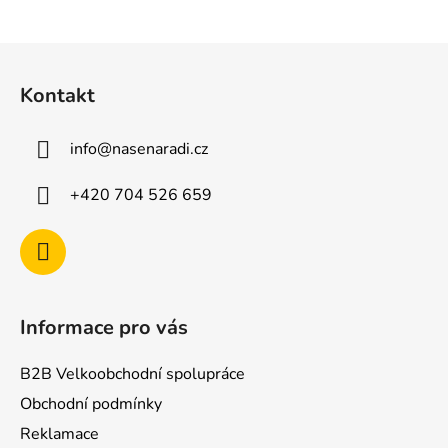
Z
á
Kontakt
p
a
info
@
nasenaradi.cz
t
í
+420 704 526 659
Informace pro vás
B2B Velkoobchodní spolupráce
Obchodní podmínky
Reklamace