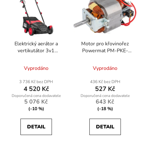
Elektrický aerátor a
Motor pro křovinořez
vertikutátor 3v1
Powermat PM-PKE-
2400W Red Technic
1400M-SI
RTAEW0016
Vyprodáno
Vyprodáno
3 736 Kč bez DPH
436 Kč bez DPH
4 520 Kč
527 Kč
5 076 Kč
643 Kč
(–10 %)
(–18 %)
DETAIL
DETAIL