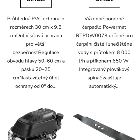
Průhledná PVC ochrana o
Výkonné ponorné
rozměrech 30 cm x 9,5
čerpadlo Powermat
cmDolní síťová ochrana
RTPDW0073 určené pro
pro větší
čerpání čisté i znečištěné
bezpečnostRegulace
vody s průtokem 8 000
obvodu hlavy 50–60 cm a
l/h a příkonem 650 W.
pásku 20–25
Integrovaný plovákový
cmNastavitelný úhel
spínač zajišťuje
ochrany od 0° do...
automatický...