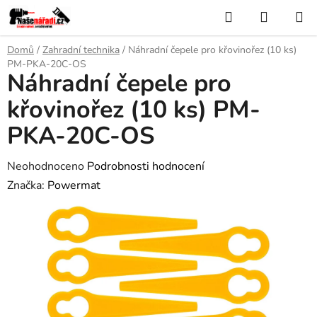
Přejít
Hledat
NÁKUP
na
KOŠÍK
obsah
Domů
/
Zahradní technika
/
Náhradní čepele pro křovinořez (10 ks)
PM-PKA-20C-OS
Náhradní čepele pro
křovinořez (10 ks) PM-
PKA-20C-OS
Průměrné
Neohodnoceno
Podrobnosti hodnocení
hodnocení
Značka:
Powermat
produktu
je
0,0
z
5
hvězdiček.