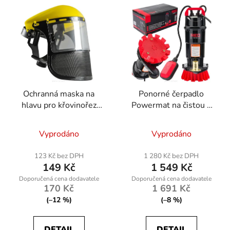
Ochranná maska na
Ponorné čerpadlo
hlavu pro křovinořez
Powermat na čistou a
PM-MDK-PS1M
znečištěnou vodu 8000
l/h s plovákovým
Vyprodáno
Vyprodáno
spínačem
123 Kč bez DPH
1 280 Kč bez DPH
149 Kč
1 549 Kč
170 Kč
1 691 Kč
(–12 %)
(–8 %)
DETAIL
DETAIL