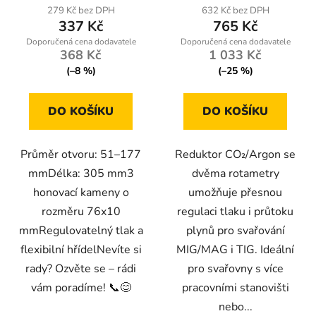
279 Kč bez DPH
632 Kč bez DPH
337 Kč
765 Kč
368 Kč
1 033 Kč
(–8 %)
(–25 %)
DO KOŠÍKU
DO KOŠÍKU
Průměr otvoru: 51–177
Reduktor CO₂/Argon se
mmDélka: 305 mm3
dvěma rotametry
honovací kameny o
umožňuje přesnou
rozměru 76x10
regulaci tlaku i průtoku
mmRegulovatelný tlak a
plynů pro svařování
flexibilní hřídelNevíte si
MIG/MAG i TIG. Ideální
rady? Ozvěte se – rádi
pro svařovny s více
vám poradíme! 📞😊
pracovními stanovišti
nebo...