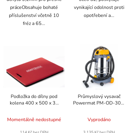
práceObsahuje bohaté
vynikající odolnost proti
příslušenství včetně 10
opotřebení a...
fréz a 65...
Podložka do dílny pod
Průmyslový vysavač
kolena 400 x 500 x 30
Powermat PM-OD-30M
mm KD10632
FC 1600W
suché/mokré s
Momentálně nedostupné
Vyprodáno
mechanickým oklepem
114 Kč bez DPH
3 135 Kč bez DPH