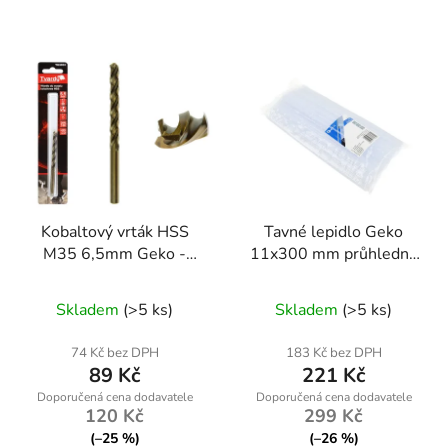
Kobaltový vrták HSS
Tavné lepidlo Geko
M35 6,5mm Geko -
11x300 mm průhledné
profesionální kvalita pro
- balení 1 kg (20 kusů)
ocel a nerez
Skladem
(>5 ks)
Skladem
(>5 ks)
74 Kč bez DPH
183 Kč bez DPH
89 Kč
221 Kč
120 Kč
299 Kč
(–25 %)
(–26 %)