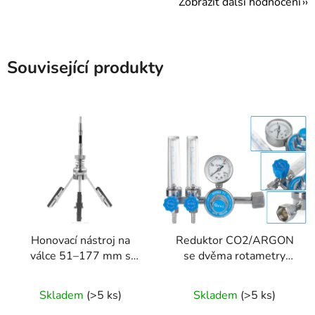
Zobrazit další hodnocení
Související produkty
Honovací nástroj na
Reduktor CO2/ARGON
válce 51–177 mm s
se dvěma rotametry
regulací
Geko
Skladem
(>5 ks)
Skladem
(>5 ks)