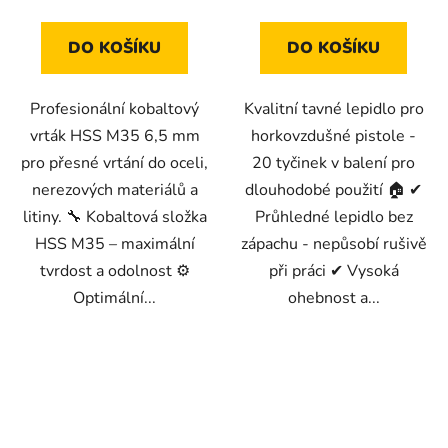
DO KOŠÍKU
DO KOŠÍKU
Profesionální kobaltový
Kvalitní tavné lepidlo pro
vrták HSS M35 6,5 mm
horkovzdušné pistole -
pro přesné vrtání do oceli,
20 tyčinek v balení pro
nerezových materiálů a
dlouhodobé použití 🏠 ✔
litiny. 🔧 Kobaltová složka
Průhledné lepidlo bez
HSS M35 – maximální
zápachu - nepůsobí rušivě
tvrdost a odolnost ⚙️
při práci ✔ Vysoká
Optimální...
ohebnost a...