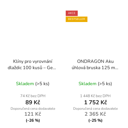
AKCE
BESTSELLER
Klíny pro vyrovnání
ONDRAGON Aku
dlaždic 100 kusů – Geko
úhlová bruska 125 mm
G00431
21V 4,0 Ah – 2 baterie,
Průměrné
3 stupně otáček
Skladem
(>5 ks)
Skladem
(>5 ks)
hodnocení
produktu
74 Kč bez DPH
1 448 Kč bez DPH
89 Kč
1 752 Kč
je
5,0
121 Kč
2 365 Kč
z
(–26 %)
(–25 %)
5