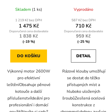
příslušenstvím PM-PS-
1/4 "3/8" 1/2 G10521
2600T-Z5
Skladem
(1 ks)
Vyprodáno
1 219 Kč bez DPH
587 Kč bez DPH
1 475 Kč
710 Kč
1 838 Kč
959 Kč
(–19 %)
(–25 %)
DO KOŠÍKU
DETAIL
Výkonný motor 2600W
Rázové klouby umožňují
pro efektivní
se dostat do těžko
leštěníObsahuje pěnové
přístupných míst a
kotouče a další
hluboko uložených
příslušenstvíIdeální pro
šroubůZesílená ocelová
profesionální i domácí
konstrukce z
použitíNevíte si rady?
chrommolybdenu zvyšuje