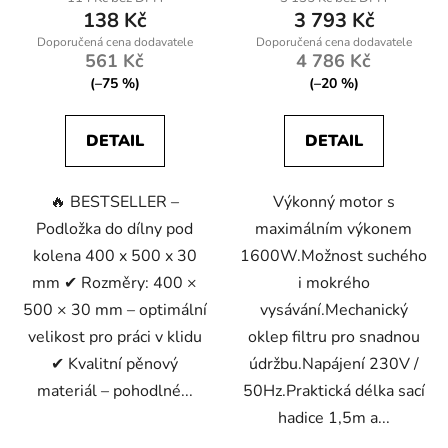
138 Kč
3 793 Kč
561 Kč
4 786 Kč
(–75 %)
(–20 %)
DETAIL
DETAIL
🔥 BESTSELLER –
Výkonný motor s
Podložka do dílny pod
maximálním výkonem
kolena 400 x 500 x 30
1600W.Možnost suchého
mm ✔ Rozměry: 400 ×
i mokrého
500 × 30 mm – optimální
vysávání.Mechanický
velikost pro práci v klidu
oklep filtru pro snadnou
✔ Kvalitní pěnový
údržbu.Napájení 230V /
materiál – pohodlné...
50Hz.Praktická délka sací
hadice 1,5m a...