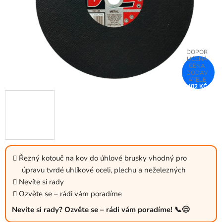
402 KČ
–25 %
Řezný kotouč na kov do úhlové brusky vhodný pro
úpravu tvrdé uhlíkové oceli, plechu a neželezných
Nevíte si rady
Ozvěte se – rádi vám poradíme
Nevíte si rady? Ozvěte se – rádi vám poradíme! 📞😊