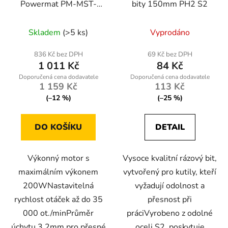
Powermat PM-MST-
bity 150mm PH2 S2
200T
Skladem
(>5 ks)
Vyprodáno
836 Kč bez DPH
69 Kč bez DPH
1 011 Kč
84 Kč
1 159 Kč
113 Kč
(–12 %)
(–25 %)
DO KOŠÍKU
DETAIL
Výkonný motor s
Vysoce kvalitní rázový bit,
maximálním výkonem
vytvořený pro kutily, kteří
200WNastavitelná
vyžadují odolnost a
rychlost otáček až do 35
přesnost při
000 ot./minPrůměr
práciVyrobeno z odolné
úchytu 3,2mm pro přesné
oceli S2, poskytuje