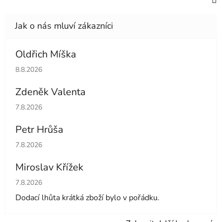
Oldřich Míška
Hodnocení obchodu je 5 z 5 hvězdiček.
8.8.2026
Zdeněk Valenta
Hodnocení obchodu je 5 z 5 hvězdiček.
7.8.2026
Petr Hrůša
Hodnocení obchodu je 5 z 5 hvězdiček.
7.8.2026
Miroslav Křížek
Hodnocení obchodu je 5 z 5 hvězdiček.
7.8.2026
Dodací lhůta krátká zboží bylo v pořádku.