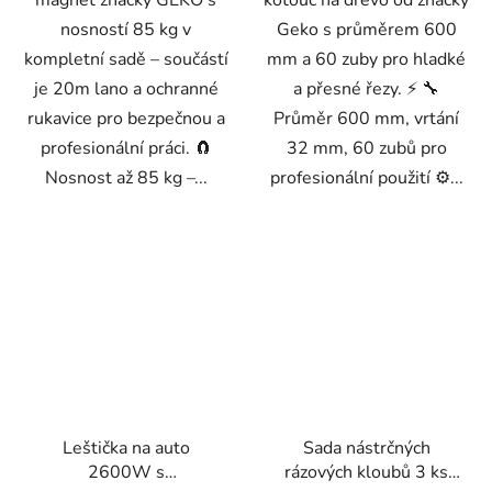
magnet značky GEKO s
kotouč na dřevo od značky
nosností 85 kg v
Geko s průměrem 600
kompletní sadě – součástí
mm a 60 zuby pro hladké
je 20m lano a ochranné
a přesné řezy. ⚡ 🔧
rukavice pro bezpečnou a
Průměr 600 mm, vrtání
profesionální práci. 🧲
32 mm, 60 zubů pro
Nosnost až 85 kg –...
profesionální použití ⚙️...
Leštička na auto
Sada nástrčných
2600W s
rázových kloubů 3 ks