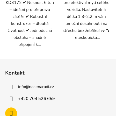
KD3172 ✔ Nosnost 6 tun
pro efektivní mytí celého
– ideální pro přepravu
vozidla. Nastavitelná
zátěže ✔ Robustní
délka 1,3–2,2 m vám
konstrukce – dlouhá
umožní dosáhnout i na
životnost ✔ Jednoduchá
střechu bez žebříku! 🚗 🔧
obsluha – snadné
Teleskopická...
připojení k...
Z
á
Kontakt
p
a
info
@
nasenaradi.cz
t
í
+420 704 526 659