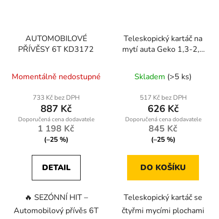
AUTOMOBILOVÉ
Teleskopický kartáč na
PŘÍVĚSY 6T KD3172
mytí auta Geko 1,3-2,2
m se čtyřmi mycími
plochami
Momentálně nedostupné
Skladem
(>5 ks)
733 Kč bez DPH
517 Kč bez DPH
887 Kč
626 Kč
1 198 Kč
845 Kč
(–25 %)
(–25 %)
DETAIL
DO KOŠÍKU
🔥 SEZÓNNÍ HIT –
Teleskopický kartáč se
Automobilový přívěs 6T
čtyřmi mycími plochami