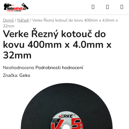
Přejít
Hledat
NÁKUP
na
KOŠÍK
obsah
Domů
/
Nářadí
/
Verke Řezný kotouč do kovu 400mm x 4.0mm x
32mm
Verke Řezný kotouč do
kovu 400mm x 4.0mm x
32mm
Průměrné
Neohodnoceno
Podrobnosti hodnocení
hodnocení
Značka:
Geko
produktu
je
0,0
z
5
hvězdiček.