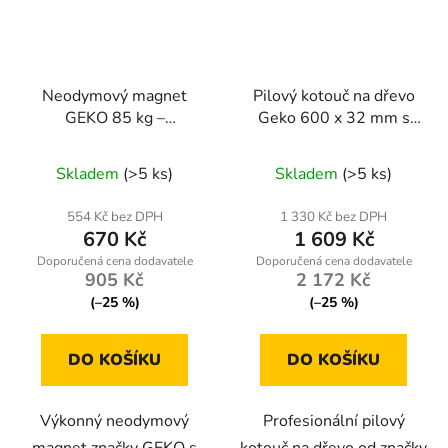
Neodymový magnet
Pilový kotouč na dřevo
GEKO 85 kg –
Geko 600 x 32 mm s
kompletní sada s 20m
60 zuby - profesionální
lanem a rukavicemi
kvalita pro přesné řezy
Skladem
(>5 ks)
Skladem
(>5 ks)
554 Kč bez DPH
1 330 Kč bez DPH
670 Kč
1 609 Kč
905 Kč
2 172 Kč
(–25 %)
(–25 %)
DO KOŠÍKU
DO KOŠÍKU
Výkonný neodymový
Profesionální pilový