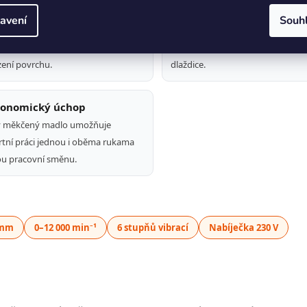
ísavka Ø 180 mm
📳 6 stupňů vibrací
avení
Souh
kontaktní plocha rovnoměrně
Regulace 0–12 000 min⁻¹ dovolí
 zátěž a minimalizuje riziko
přizpůsobit intenzitu materiálu i
ení povrchu.
dlaždice.
gonomický úchop
ý měkčený madlo umožňuje
tní práci jednou i oběma rukama
ou pracovní směnu.
 mm
0–12 000 min⁻¹
6 stupňů vibrací
Nabíječka 230 V