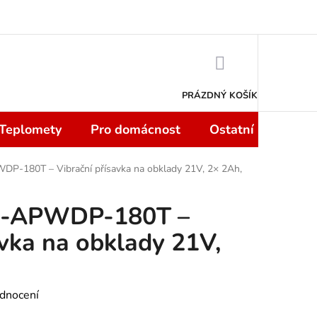
 smlouvy do 14 dní
Podmínky ochrany osobních údajů
Moje objedn
NÁKUPNÍ
KOŠÍK
PRÁZDNÝ KOŠÍK
 Teplomety
Pro domácnost
Ostatní
Sport
-180T – Vibrační přísavka na obklady 21V, 2× 2Ah,
M-APWDP-180T –
avka na obklady 21V,
dnocení