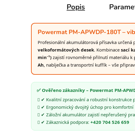
Popis
Parame
Powermat PM-APWDP-180T – vibrač
Profesionální akumulátorová přísavka určená 
velkoformátových desek
. Kombinace
sací k
min⁻¹)
zajistí rovnoměrné přilnutí materiálu 
Ah
, nabíječka a transportní kufřík – vše připra
✅ Ověřeno zákazníky – Powermat PM-APW
✔ Kvalitní zpracování a robustní konstrukce 
✔ Ergonomický dvojitý úchop pro komfortní p
✔ Záložní akumulátor zajistí nepřerušený pr
✔ Zákaznická podpora:
+420 704 526 659