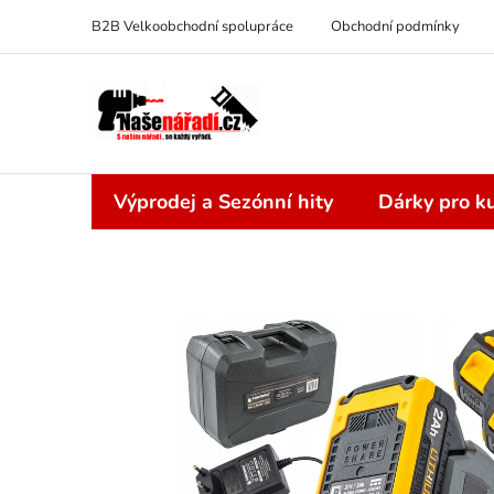
Přejít
B2B Velkoobchodní spolupráce
Obchodní podmínky
na
obsah
Výprodej a Sezónní hity
Dárky pro ku