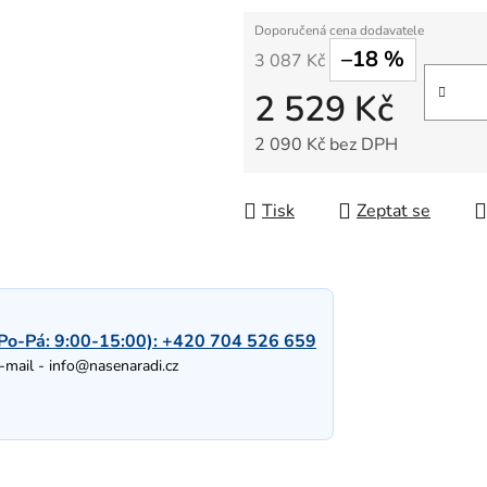
–18 %
3 087 Kč
2 529 Kč
2 090 Kč bez DPH
Měrná cena:
Tisk
Zeptat se
Po-Pá: 9:00-15:00):
+420 704 526 659
-mail -
info@nasenaradi.cz