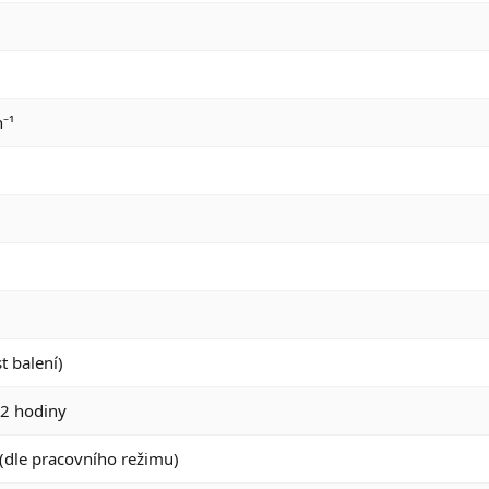
⁻¹
t balení)
–2 hodiny
(dle pracovního režimu)