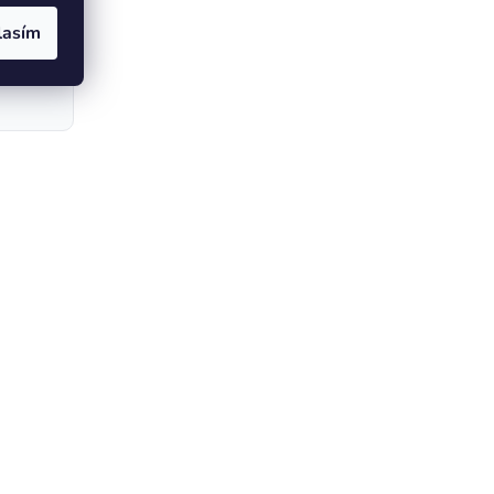
lasím
 formátu