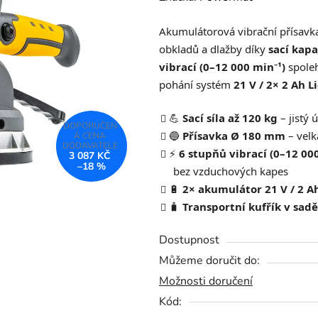
produktu
Akumulátorová vibrační přísa
je
obkladů a dlažby díky
sací kapa
0,0
vibrací (0–12 000 min⁻¹)
spoleh
z
pohání systém
21 V / 2× 2 Ah Li
5
hvězdiček.
💪
Sací síla až 120 kg
– jistý
🔵
Přísavka Ø 180 mm
– velk
⚡
6 stupňů vibrací (0–12 00
3 087 KČ
–18 %
bez vzduchových kapes
🔋
2× akumulátor 21 V / 2 A
🧳
Transportní kufřík v sadě
Dostupnost
Můžeme doručit do:
Možnosti doručení
Kód: