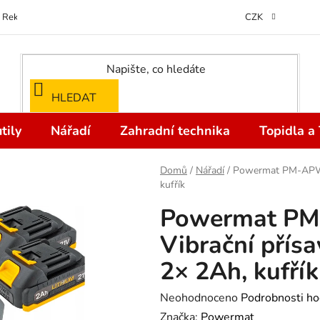
Reklamace
Kontakty
Doprava a Platba
Odstoupení od kupní
CZK
HLEDAT
tily
Nářadí
Zahradní technika
Topidla a
Domů
/
Nářadí
/
Powermat PM-APWDP
kufřík
Powermat P
Vibrační přís
2× 2Ah, kufřík
Průměrné
Neohodnoceno
Podrobnosti ho
hodnocení
Značka:
Powermat