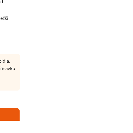
od
těžší
idla.
Přísavku