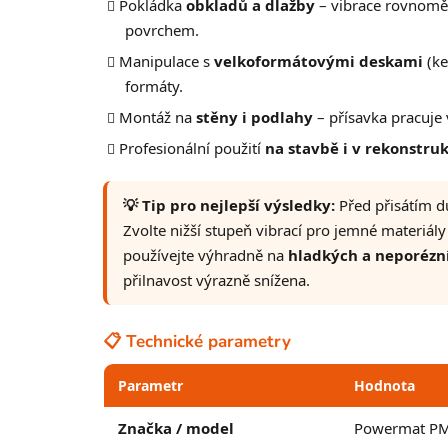
Pokládka
obkladů a dlažby
– vibrace rovnoměr
povrchem.
Manipulace s
velkoformátovými deskami
(ke
formáty.
Montáž na
stěny i podlahy
– přísavka pracuje 
Profesionální použití
na stavbě i v rekonstru
💡 Tip pro nejlepší výsledky:
Před přisátím dů
Zvolte nižší stupeň vibrací pro jemné materiál
používejte výhradně na
hladkých a neporézn
přilnavost výrazně snížena.
📋 Technické parametry
Parametr
Hodnota
Značka / model
Powermat P