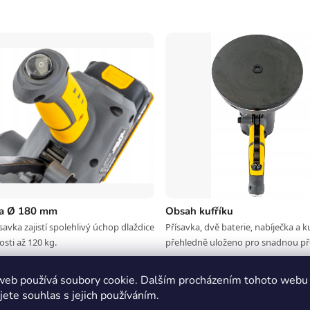
ka Ø 180 mm
Obsah kufříku
savka zajistí spolehlivý úchop dlaždice
Přísavka, dvě baterie, nabíječka a ku
sti až 120 kg.
přehledně uloženo pro snadnou př
web používá soubory cookie. Dalším procházením tohoto webu
T?
jete souhlas s jejich používáním.