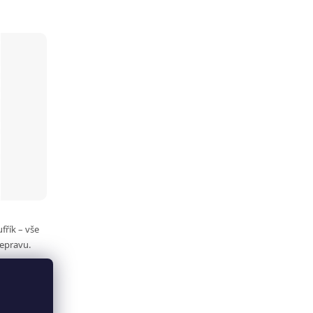
fřík – vše
epravu.