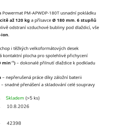
vka Powermat PM-APWDP-180T usnadní pokládku
citě až 120 kg
a přísavce
Ø 180 mm
.
6 stupňů
livě odstraní vzduchové bubliny pod dlaždicí, vše
-ion
.
 úchop i těžkých velkoformátových desek
á kontaktní plocha pro spolehlivé přichycení
0 min⁻¹)
– dokonalé přilnutí dlaždice k podkladu
h
– nepřerušená práce díky záložní baterii
– snadné přenášení a skladování celé soupravy
Skladem
(>5 ks)
10.8.2026
42398