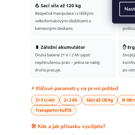
💪 Sací síla až 120 kg
🔵 Př
Nast
Bezpečná manipulace i s těžkými
Velká 
velkoformátovými dlaždicemi a
rozloží
kamennými deskami.
poškoz
🔋 Záložní akumulátor
✋ Er
Druhá baterie 21 V / 2 Ah zajistí
Dvojit
nepřerušenou práci – jedna se nabíjí,
komfor
druhá pracuje.
po cel
⚡ Klíčové parametry na první pohled
21 V Li-ion
2× 2 Ah
Sání až 120 kg
Ø 180
Transportní kufřík
🛠️ Kde a jak přísavku využijete?