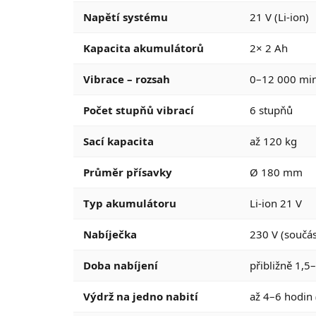
Napětí systému
21 V (Li-ion)
Kapacita akumulátorů
2× 2 Ah
Vibrace – rozsah
0–12 000 min
Počet stupňů vibrací
6 stupňů
Sací kapacita
až 120 kg
Průměr přísavky
Ø 180 mm
Typ akumulátoru
Li-ion 21 V
Nabíječka
230 V (součás
Doba nabíjení
přibližně 1,5
Výdrž na jedno nabití
až 4–6 hodin 