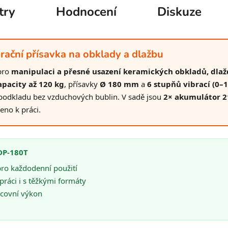
try
Hodnocení
Diskuze
ní přísavka na obklady a dlažbu
pro
manipulaci a přesné usazení keramických obkladů, dlaž
apacity až 120 kg
, přísavky
Ø 180 mm
a
6 stupňů vibrací (0–
k podkladu bez vzduchových bublin. V sadě jsou
2× akumulátor 21
veno k práci.
DP-180T
pro každodenní použití
ráci i s těžkými formáty
acovní výkon