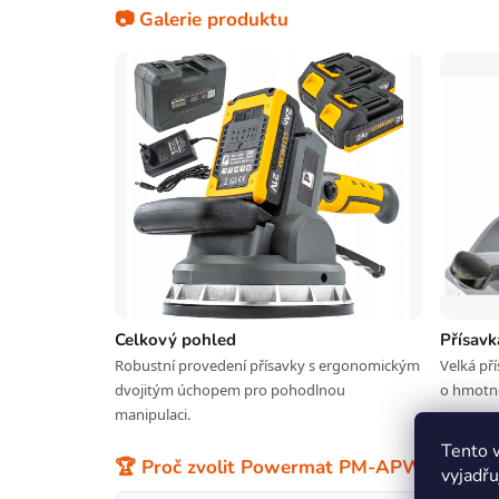
📷 Galerie produktu
Celkový pohled
Přísav
Robustní provedení přísavky s ergonomickým
Velká pří
dvojitým úchopem pro pohodlnou
o hmotno
manipulaci.
Tento 
🏆 Proč zvolit Powermat PM-APWDP-180
vyjadřu