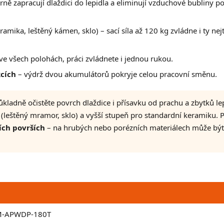
ně zapracují dlaždici do lepidla a eliminují vzduchové bubliny p
ramika, leštěný kámen, sklo) – sací síla až 120 kg zvládne i ty nej
ve všech polohách, práci zvládnete i jednou rukou.
kcích
– výdrž dvou akumulátorů pokryje celou pracovní směnu.
kladně očistěte povrch dlaždice i přísavku od prachu a zbytků lep
y (leštěný mramor, sklo) a vyšší stupeň pro standardní keramiku. 
ích površích
– na hrubých nebo porézních materiálech může být
M-APWDP-180T