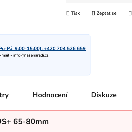
Měrná cena:
Tisk
Zeptat se
Po-Pá: 9:00-15:00):
+420 704 526 659
-mail -
info@nasenaradi.cz
try
Hodnocení
Diskuze
SDS+ 65-80mm