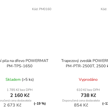
Kód:
PM0160
Kód:
ní pila na dřevo POWERMAT
Trapezový zvedák POWE
PM-TPS-1650
PM-PTR-2500T, 2500 
Průměrné
Skladem
(>5 ks)
Vyprodáno
hodnocení
produktu
1 785 Kč bez DPH
610 Kč bez DPH
2 160 Kč
738 Kč
je
5,0
(–19 %)
(–1
2 673 Kč
854 Kč
z