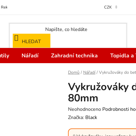
Reklamace
Kontakty
Doprava a Platba
Odstoupení od kupní
CZK
HLEDAT
tily
Nářadí
Zahradní technika
Topidla a
Domů
/
Nářadí
/
Vykružováky do b
Vykružováky 
80mm
Průměrné
Neohodnoceno
Podrobnosti ho
hodnocení
Značka:
Black
produktu
je