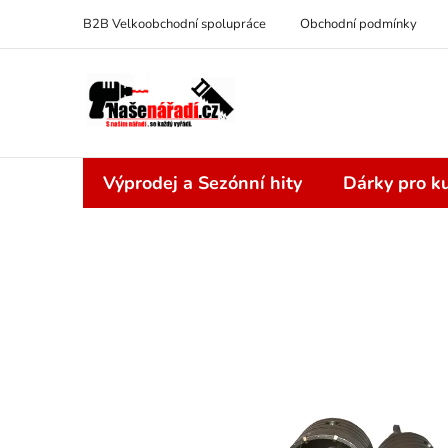
Přejít
B2B Velkoobchodní spolupráce
Obchodní podmínky
na
obsah
Výprodej a Sezónní hity
Dárky pro ku