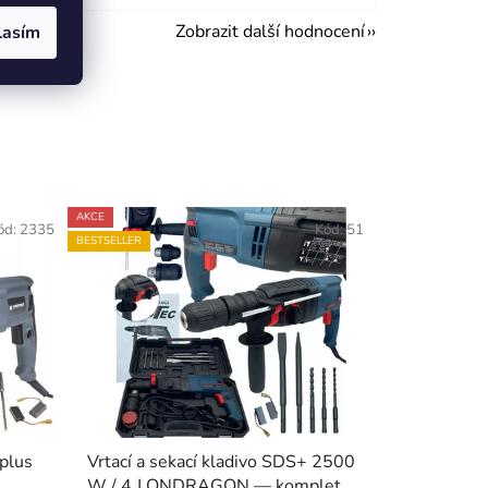
Zobrazit další hodnocení
lasím
AKCE
ód:
2335
Kód:
51
BESTSELLER
plus
Vrtací a sekací kladivo SDS+ 2500
W / 4 J ONDRAGON — kompletní