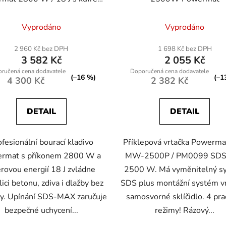
a příslušenstvím
Vyprodáno
Vyprodáno
2 960 Kč bez DPH
1 698 Kč bez DPH
3 582 Kč
2 055 Kč
(–16 %)
(–1
4 300 Kč
2 382 Kč
DETAIL
DETAIL
ofesionální bourací kladivo
Příklepová vrtačka Powerm
rmat s příkonem 2800 W a
MW-2500P / PM0099 SDS
rovou energií 18 J zvládne
2500 W. Má vyměnitelný s
ici betonu, zdiva i dlažby bez
SDS plus montážní systém vr
y. Upínání SDS-MAX zaručuje
samosvorné sklíčidlo. 4 pra
bezpečné uchycení...
režimy! Rázový...