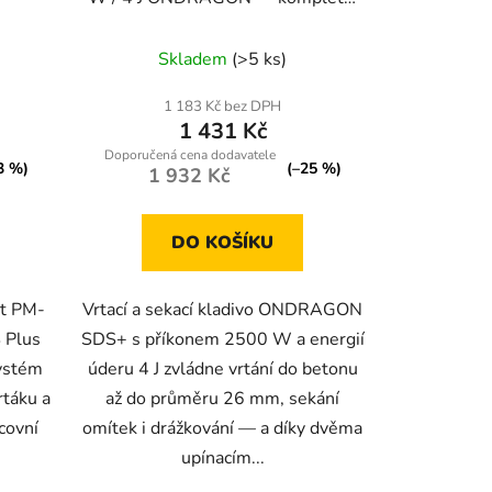
sada v kufru
Průměrné
Skladem
(>5 ks)
hodnocení
produktu
1 183 Kč bez DPH
1 431 Kč
je
3,9
3 %)
(–25 %)
1 932 Kč
z
5
DO KOŠÍKU
hvězdiček.
at PM-
Vrtací a sekací kladivo ONDRAGON
 Plus
SDS+ s příkonem 2500 W a energií
ystém
úderu 4 J zvládne vrtání do betonu
táku a
až do průměru 26 mm, sekání
covní
omítek i drážkování — a díky dvěma
upínacím...