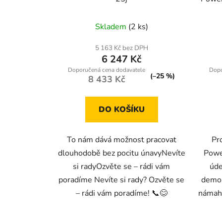
Skladem
(2 ks)
5 163 Kč bez DPH
6 247 Kč
(–25 %)
8 433 Kč
DO KOŠÍKU
To nám dává možnost pracovat
Pr
dlouhodobě bez pocitu únavyNevíte
Powe
si radyOzvěte se – rádi vám
úde
poradíme Nevíte si rady? Ozvěte se
demol
– rádi vám poradíme! 📞😊
námah