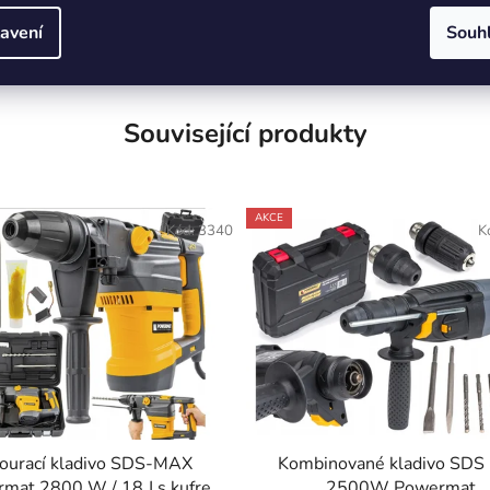
avení
Souh
Související produkty
AKCE
Kód:
3340
K
ourací kladivo SDS-MAX
Kombinované kladivo SDS 
mat 2800 W / 18 J s kufrem
2500W Powermat