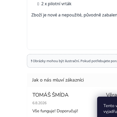
2 x pilotní vrták
Zboží je nové a nepoužité, původně zabalen
❗ Obrázky mohou být ilustrační. Pokud potřebujete por
TOMÁŠ ŠMÍDA
Věra
Hodnocení obchodu je 5 z 5 hvězdiček.
Hodno
6.8.2026
6.8.20
Tento 
Vše funguje! Doporučuji!
Jsem 
vyjadřu