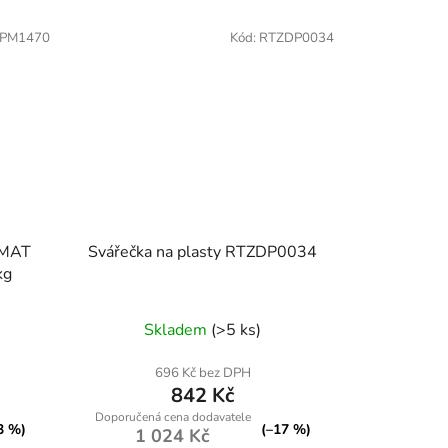
PM1470
Kód:
RTZDP0034
RMAT
Svářečka na plasty RTZDP0034
kg
Skladem
(>5 ks)
696 Kč bez DPH
842 Kč
3 %)
(–17 %)
1 024 Kč