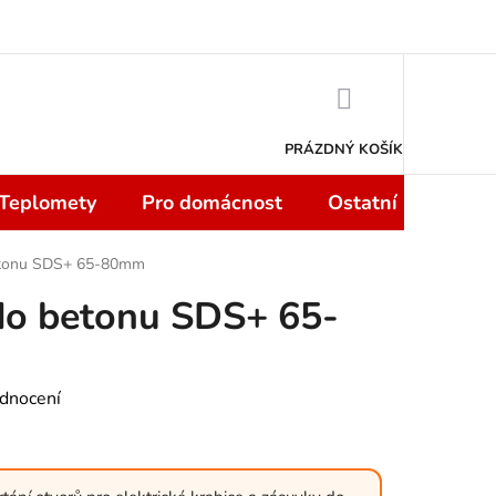
 smlouvy do 14 dní
Podmínky ochrany osobních údajů
Moje objedn
NÁKUPNÍ
KOŠÍK
PRÁZDNÝ KOŠÍK
 Teplomety
Pro domácnost
Ostatní
Sport
etonu SDS+ 65-80mm
do betonu SDS+ 65-
dnocení