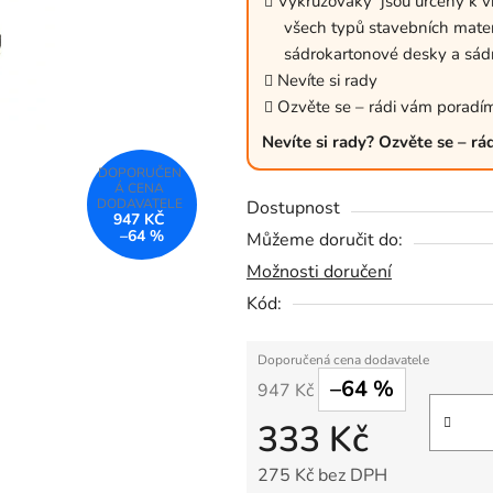
Vykružováky jsou určeny k vr
0,0
všech typů stavebních materiá
z
sádrokartonové desky a sád
5
Nevíte si rady
Ozvěte se – rádi vám poradí
hvězdiček.
Nevíte si rady? Ozvěte se – r
Dostupnost
947 KČ
–64 %
Můžeme doručit do:
Možnosti doručení
Kód:
–64 %
947 Kč
333 Kč
275 Kč bez DPH