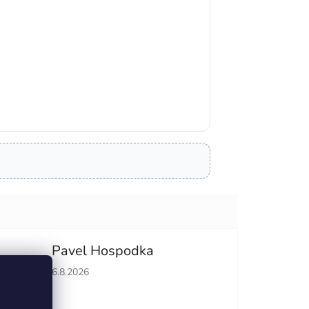
Pavel Hospodka
hvězdiček.
Hodnocení obchodu je 5 z 5 hvězdiček.
6.8.2026