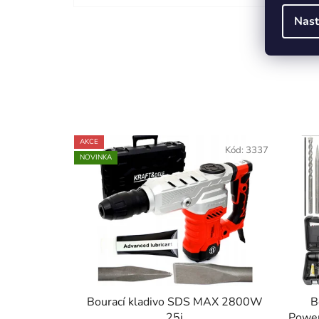
Nast
AKCE
Kód:
3337
NOVINKA
Bourací kladivo SDS MAX 2800W
B
25j
Power