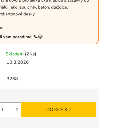
tání otvorů pro elektrické krabice a zásuvky do
lů, jako jsou cihly, beton, dlaždice,
rokartonové desky
me
ádi vám poradíme! 📞😊
Skladem
(2 ks)
10.8.2026
3268
DO KOŠÍKU