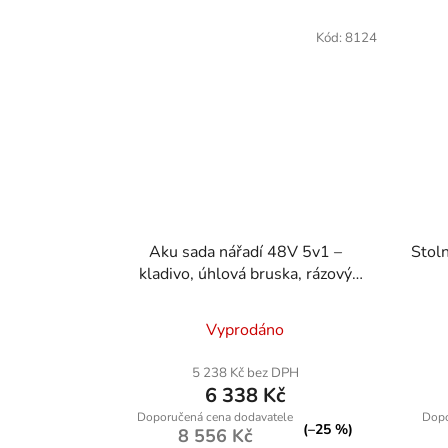
Kód:
8124
Aku sada nářadí 48V 5v1 –
Stol
kladivo, úhlová bruska, rázový
utahovák, vrtačka, okružní pila + 4
baterie ONDRAGON
Vyprodáno
5 238 Kč bez DPH
6 338 Kč
(–25 %)
8 556 Kč