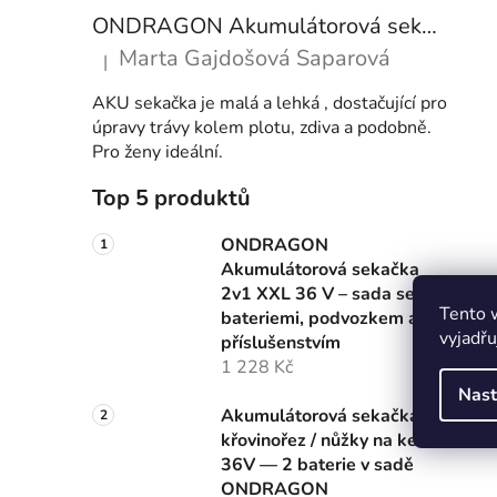
ONDRAGON Akumulátorová sekačka 2v1 XXL 36 V – sada se 2 bateriemi, podvozkem a příslušenstvím
Marta Gajdošová Saparová
|
Hodnocení produktu je 5 z 5 hvězdiček.
AKU sekačka je malá a lehká , dostačující pro
úpravy trávy kolem plotu, zdiva a podobně.
Pro ženy ideální.
Top 5 produktů
ONDRAGON
Akumulátorová sekačka
2v1 XXL 36 V – sada se 2
Tento 
bateriemi, podvozkem a
vyjadřu
příslušenstvím
1 228 Kč
Nast
Akumulátorová sekačka /
křovinořez / nůžky na keře
36V — 2 baterie v sadě
ONDRAGON