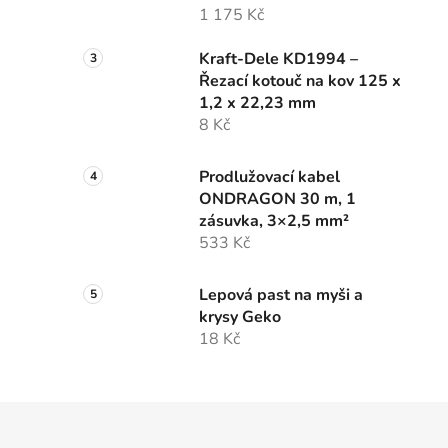
1 175 Kč
Kraft-Dele KD1994 –
Řezací kotouč na kov 125 x
1,2 x 22,23 mm
8 Kč
Prodlužovací kabel
ONDRAGON 30 m, 1
zásuvka, 3×2,5 mm²
533 Kč
Lepová past na myši a
krysy Geko
18 Kč
Z