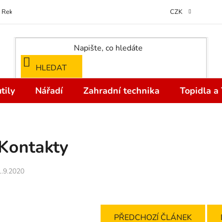
Reklamace
Kontakty
Doprava a Platba
Odstoupení od kupní
CZK
HLEDAT
tily
Nářadí
Zahradní technika
Topidla a
Kontakty
1.9.2020
PŘEDCHOZÍ ČLÁNEK