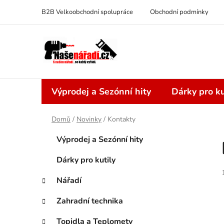
Přejít
B2B Velkoobchodní spolupráce
Obchodní podmínky
na
obsah
Výprodej a Sezónní hity
Dárky pro ku
Domů
/
Novinky
/
Kontakty
P
K
Přeskočit
Výprodej a Sezónní hity
a
kategorie
o
t
s
Dárky pro kutily
e
t
g
Nářadí
r
o
a
r
Zahradní technika
i
n
e
Topidla a Teplomety