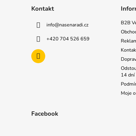
á
Kontakt
Infor
p
a
B2B Ve
info
@
nasenaradi.cz
t
Obchod
í
+420 704 526 659
Rekla
Kontak
Doprav
Odstou
14 dní
Podmín
Moje o
Facebook