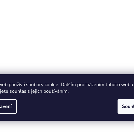
web používá soubory cookie. Dalším procházením tohoto webu
jete souhlas s jejich používáním.
avení
Souh