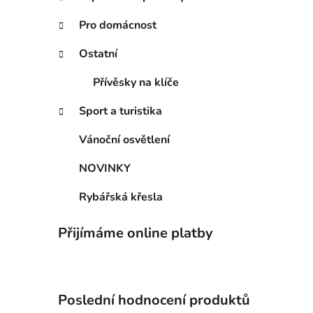
n
í
Pro domácnost
p
Ostatní
a
n
Přívěsky na klíče
e
l
Sport a turistika
Vánoční osvětlení
NOVINKY
Rybářská křesla
Přijímáme online platby
Poslední hodnocení produktů