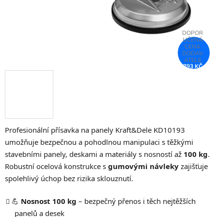
793 KČ
–75 %
Profesionální přísavka na panely Kraft&Dele KD10193
umožňuje bezpečnou a pohodlnou manipulaci s těžkými
stavebními panely, deskami a materiály s nosností až
100 kg
.
Robustní ocelová konstrukce s
gumovými návleky
zajišťuje
spolehlivý úchop bez rizika sklouznutí.
💪
Nosnost 100 kg
– bezpečný přenos i těch nejtěžších
panelů a desek