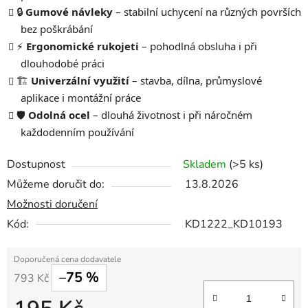
🔒
Gumové návleky
– stabilní uchycení na různých površích
bez poškrábání
⚡
Ergonomické rukojeti
– pohodlná obsluha i při
dlouhodobé práci
🏗️
Univerzální využití
– stavba, dílna, průmyslové
aplikace i montážní práce
🛡️
Odolná ocel
– dlouhá životnost i při náročném
každodenním používání
Dostupnost
Skladem
(>5 ks)
Můžeme doručit do:
13.8.2026
Možnosti doručení
Kód:
KD1222_KD10193
–75 %
793 Kč