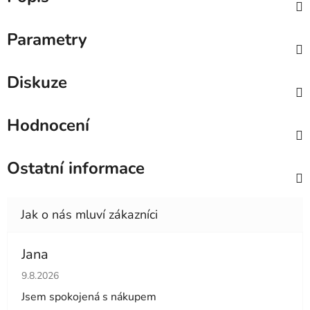
Parametry
Diskuze
Hodnocení
Ostatní informace
Jana
Hodnocení obchodu je 5 z 5 hvězdiček.
9.8.2026
Jsem spokojená s nákupem