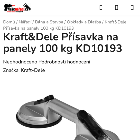
Přejít
Hledat
NÁKUP
na
KOŠÍK
obsah
Domů
/
Nářadí
/
Dílna a Stavba
/
Obklady a Dlažba
/
Kraft&Dele
Přísavka na panely 100 kg KD10193
Kraft&Dele Přísavka na
panely 100 kg KD10193
Průměrné
Neohodnoceno
Podrobnosti hodnocení
hodnocení
Značka:
Kraft-Dele
produktu
je
0,0
z
5
hvězdiček.