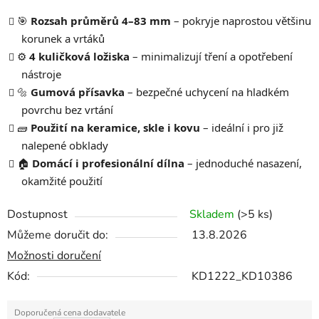
🎯
Rozsah průměrů 4–83 mm
– pokryje naprostou většinu
korunek a vrtáků
⚙️
4 kuličková ložiska
– minimalizují tření a opotřebení
nástroje
🔩
Gumová přísavka
– bezpečné uchycení na hladkém
povrchu bez vrtání
🧱
Použití na keramice, skle i kovu
– ideální i pro již
nalepené obklady
🏠
Domácí i profesionální dílna
– jednoduché nasazení,
okamžité použití
Dostupnost
Skladem
(>5 ks)
Můžeme doručit do:
13.8.2026
Možnosti doručení
Kód:
KD1222_KD10386