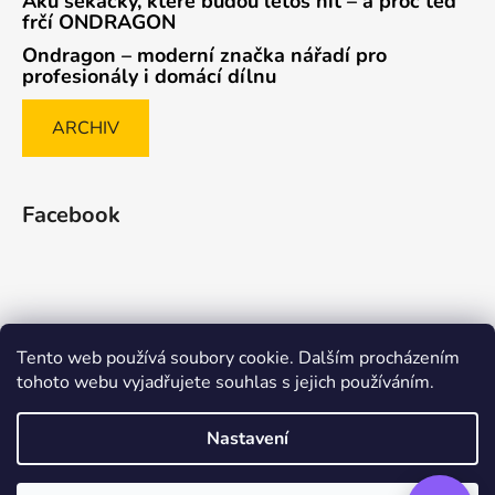
Aku sekačky, které budou letos hit – a proč teď
frčí ONDRAGON
Ondragon – moderní značka nářadí pro
profesionály i domácí dílnu
ARCHIV
Facebook
Tento web používá soubory cookie. Dalším procházením
Způsob ověřování recenzí
tohoto webu vyjadřujete souhlas s jejich používáním.
Nastavení
Vytvořil Shoptet Premium