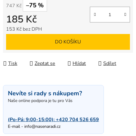
–75 %
747 Kč
185 Kč
153 Kč bez DPH
Měrná cena:
DO KOŠÍKU
Tisk
Zeptat se
Hlídat
Sdílet
Nevíte si rady s nákupem?
Naše online podpora je tu pro Vás
(Po-Pá: 9:00-15:00):
+420 704 526 659
E-mail -
info@nasenaradi.cz