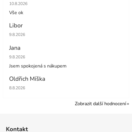
Hodnocení obchodu je 5 z 5 hvězdiček.
10.8.2026
Vše ok
Libor
Hodnocení obchodu je 5 z 5 hvězdiček.
9.8.2026
Jana
Hodnocení obchodu je 5 z 5 hvězdiček.
9.8.2026
Jsem spokojená s nákupem
Oldřich Míška
Hodnocení obchodu je 5 z 5 hvězdiček.
8.8.2026
Zobrazit další hodnocení
Z
á
Kontakt