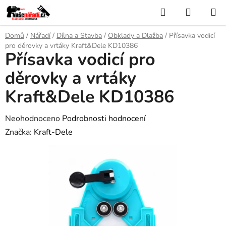
Přejít
Hledat
NÁKUP
na
KOŠÍK
obsah
Domů
/
Nářadí
/
Dílna a Stavba
/
Obklady a Dlažba
/
Přísavka vodicí
pro děrovky a vrtáky Kraft&Dele KD10386
Přísavka vodicí pro
děrovky a vrtáky
Kraft&Dele KD10386
Průměrné
Neohodnoceno
Podrobnosti hodnocení
hodnocení
Značka:
Kraft-Dele
produktu
je
0,0
z
5
hvězdiček.