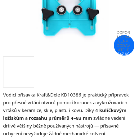
747 KČ
–75 %
Vodicí přísavka Kraft&Dele KD10386 je praktický přípravek
pro přesné vrtání otvorů pomocí korunek a vykružovacích
vrtáků v keramice, skle, plastu i kovu. Díky
4 kuličkovým
ložiskům
a
rozsahu průměrů 4–83 mm
zvládne vedení
drtivé většiny běžně používaných nástrojů — přísavné
uchycení nevyžaduje žádné mechanické kotvení.