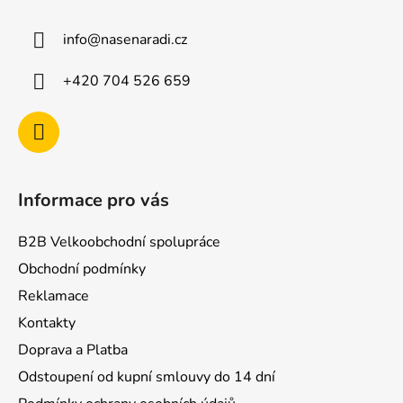
p
a
info
@
nasenaradi.cz
t
í
+420 704 526 659
Informace pro vás
B2B Velkoobchodní spolupráce
Obchodní podmínky
Reklamace
Kontakty
Doprava a Platba
Odstoupení od kupní smlouvy do 14 dní