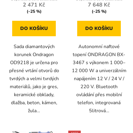
2 471 Kč
7 648 Kč
(–25 %)
(–25 %)
DO KOŠÍKU
DO KOŠÍKU
Sada diamantových
Autonomní naftové
korunek Ondragon
topení ONDRAGON BX-
OD9218 je určena pro
3467 s výkonem 1 000–
přesné vrtání otvorů do
12 000 W a univerzálním
tvrdých a velmi tvrdých
napájením 12 V / 24 V /
materiálů, jako je gres,
220 V. Bluetooth
keramické obklady,
ovládání přes mobilní
dlažba, beton, kámen,
telefon, integrovaná
žula...
5litrová...