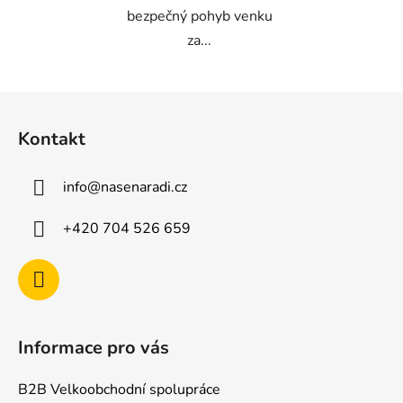
bezpečný pohyb venku
za...
Z
á
Kontakt
p
a
info
@
nasenaradi.cz
t
í
+420 704 526 659
Informace pro vás
B2B Velkoobchodní spolupráce