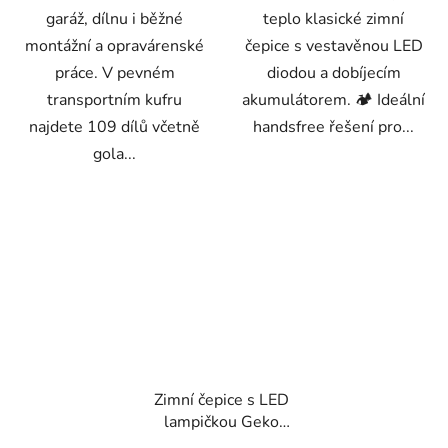
garáž, dílnu i běžné
teplo klasické zimní
montážní a opravárenské
čepice s vestavěnou LED
práce. V pevném
diodou a dobíjecím
transportním kufru
akumulátorem. 🏕️ Ideální
najdete 109 dílů včetně
handsfree řešení pro...
gola...
Zimní čepice s LED
lampičkou Geko
G90408 – oranžová s