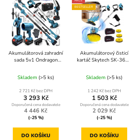
AKCE
BESTSELLER
Akumulátorová zahradní
Akumulátorový čisticí
sada 5v1 Ondragon
kartáč Skytech SK-3618
OD9210, teleskopická
48 V – teleskopická tyč
pila, sekátor, vyžínač,
+ 3 kartáče
Skladem
(>5 ks)
Skladem
(>5 ks)
foukač, 2× aku 48 V
2 721 Kč bez DPH
1 242 Kč bez DPH
3 293 Kč
1 503 Kč
4 446 Kč
2 029 Kč
(–25 %)
(–25 %)
DO KOŠÍKU
DO KOŠÍKU