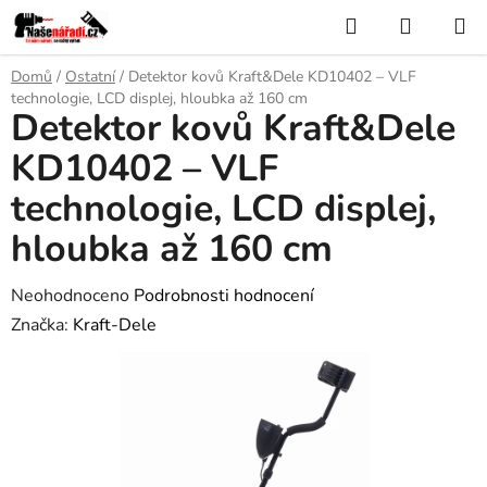
Přejít
Hledat
NÁKUP
na
KOŠÍK
obsah
Domů
/
Ostatní
/
Detektor kovů Kraft&Dele KD10402 – VLF
technologie, LCD displej, hloubka až 160 cm
Detektor kovů Kraft&Dele
KD10402 – VLF
technologie, LCD displej,
hloubka až 160 cm
Průměrné
Neohodnoceno
Podrobnosti hodnocení
hodnocení
Značka:
Kraft-Dele
produktu
je
0,0
z
5