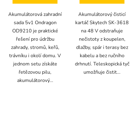
Akumulátorová zahradní
Akumulátorový čisticí
sada 5v1 Ondragon
kartáč Skytech SK-3618
OD9210 je praktické
na 48 V odstraňuje
řešení pro údržbu
nečistoty z koupelen,
zahrady, stromů, keřů,
dlažby, spár i terasy bez
trávníku i okolí domu. V
kabelu a bez ručního
jednom setu získáte
drhnutí. Teleskopická tyč
řetězovou pilu,
umožňuje čistit...
akumulátorový...