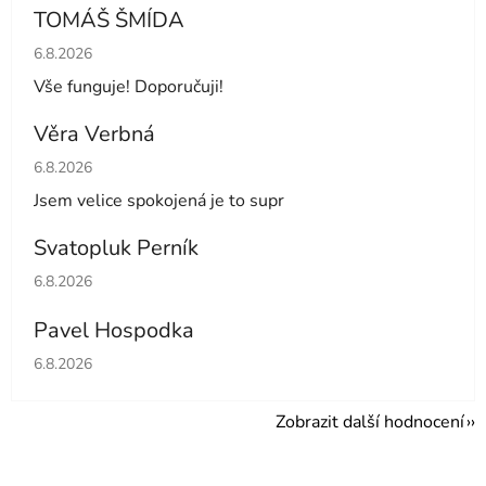
TOMÁŠ ŠMÍDA
Hodnocení obchodu je 5 z 5 hvězdiček.
6.8.2026
Vše funguje! Doporučuji!
Věra Verbná
Hodnocení obchodu je 5 z 5 hvězdiček.
6.8.2026
Jsem velice spokojená je to supr
Svatopluk Perník
Hodnocení obchodu je 5 z 5 hvězdiček.
6.8.2026
Pavel Hospodka
Hodnocení obchodu je 5 z 5 hvězdiček.
6.8.2026
Zobrazit další hodnocení