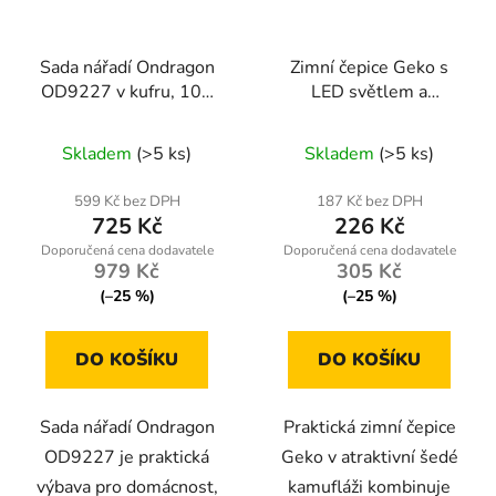
Sada nářadí Ondragon
Zimní čepice Geko s
OD9227 v kufru, 109
LED světlem a
dílů, gola sada, bity,
akumulátorem šedá
kleště a příslušenství
kamufláž – handsfree
Skladem
(>5 ks)
Skladem
(>5 ks)
osvětlení pro outdoor
aktivity
599 Kč bez DPH
187 Kč bez DPH
725 Kč
226 Kč
979 Kč
305 Kč
(–25 %)
(–25 %)
DO KOŠÍKU
DO KOŠÍKU
Sada nářadí Ondragon
Praktická zimní čepice
OD9227 je praktická
Geko v atraktivní šedé
výbava pro domácnost,
kamufláži kombinuje