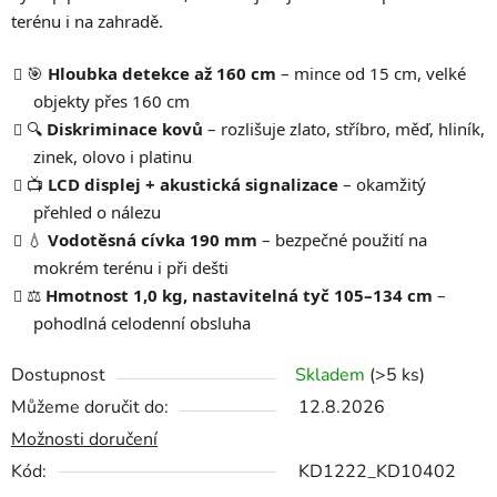
terénu i na zahradě.
🎯
Hloubka detekce až 160 cm
– mince od 15 cm, velké
objekty přes 160 cm
🔍
Diskriminace kovů
– rozlišuje zlato, stříbro, měď, hliník,
zinek, olovo i platinu
📺
LCD displej + akustická signalizace
– okamžitý
přehled o nálezu
💧
Vodotěsná cívka 190 mm
– bezpečné použití na
mokrém terénu i při dešti
⚖️
Hmotnost 1,0 kg, nastavitelná tyč 105–134 cm
–
pohodlná celodenní obsluha
Dostupnost
Skladem
(>5 ks)
Můžeme doručit do:
12.8.2026
Možnosti doručení
Kód:
KD1222_KD10402