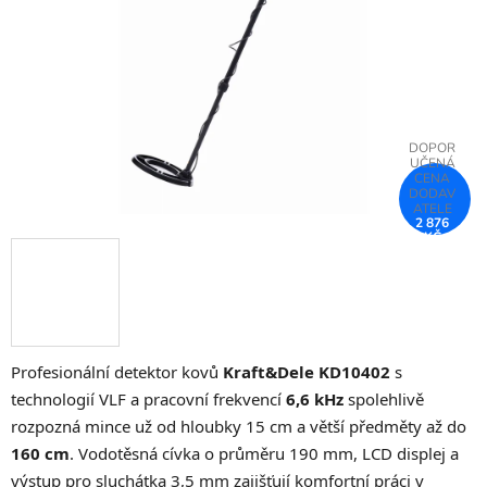
hvězdiček.
2 876
KČ
–25 %
Profesionální detektor kovů
Kraft&Dele KD10402
s
technologií VLF a pracovní frekvencí
6,6 kHz
spolehlivě
rozpozná mince už od hloubky 15 cm a větší předměty až do
160 cm
. Vodotěsná cívka o průměru 190 mm, LCD displej a
výstup pro sluchátka 3,5 mm zajišťují komfortní práci v