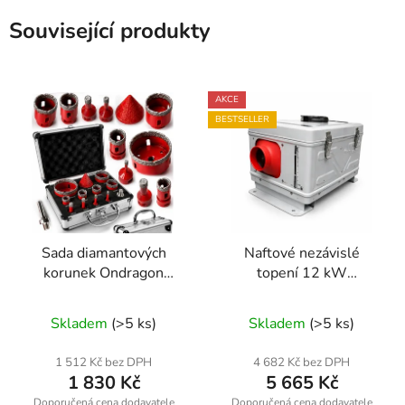
Související produkty
AKCE
BESTSELLER
Sada diamantových
Naftové nezávislé
korunek Ondragon
topení 12 kW
OD9218 6–68 mm
12/24/220 V s
M14, 11 ks, na gres,
Bluetooth – nádrž 5 l
Skladem
(>5 ks)
Skladem
(>5 ks)
obklady, beton a kámen
ONDRAGON BX-3467
1 512 Kč bez DPH
4 682 Kč bez DPH
1 830 Kč
5 665 Kč