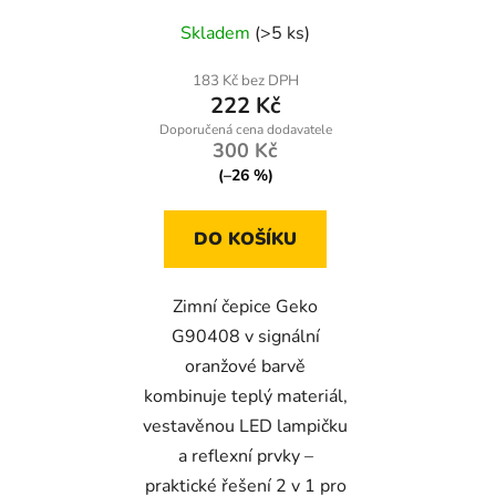
reflexními prvky pro
Skladem
(>5 ks)
maximální viditelnost
183 Kč bez DPH
222 Kč
300 Kč
(–26 %)
DO KOŠÍKU
Zimní čepice Geko
G90408 v signální
oranžové barvě
kombinuje teplý materiál,
vestavěnou LED lampičku
a reflexní prvky –
praktické řešení 2 v 1 pro