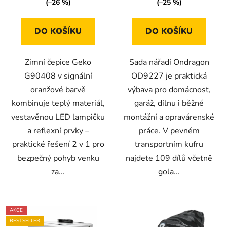
(–26 %)
(–25 %)
DO KOŠÍKU
DO KOŠÍKU
Zimní čepice Geko
Sada nářadí Ondragon
G90408 v signální
OD9227 je praktická
oranžové barvě
výbava pro domácnost,
kombinuje teplý materiál,
garáž, dílnu i běžné
vestavěnou LED lampičku
montážní a opravárenské
a reflexní prvky –
práce. V pevném
praktické řešení 2 v 1 pro
transportním kufru
bezpečný pohyb venku
najdete 109 dílů včetně
za...
gola...
AKCE
BESTSELLER