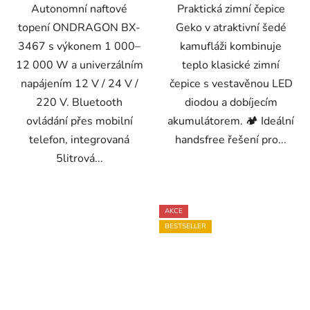
Autonomní naftové
Praktická zimní čepice
topení ONDRAGON BX-
Geko v atraktivní šedé
3467 s výkonem 1 000–
kamufláži kombinuje
12 000 W a univerzálním
teplo klasické zimní
napájením 12 V / 24 V /
čepice s vestavěnou LED
220 V. Bluetooth
diodou a dobíjecím
ovládání přes mobilní
akumulátorem. 🏕️ Ideální
telefon, integrovaná
handsfree řešení pro...
5litrová...
AKCE
BESTSELLER