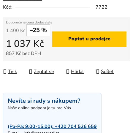
Kód:
7722
–25 %
1 400 Kč
Poptat u prodejce
1 037 Kč
857 Kč bez DPH
Měrná cena:
Tisk
Zeptat se
Hlídat
Sdílet
Nevíte si rady s nákupem?
Naše online podpora je tu pro Vás
(Po-Pá: 9:00-15:00):
+420 704 526 659