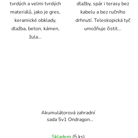
tvrdých a velmi tvrdých
dlažby, spár i terasy bez
materiálů, jako je gres,
kabelu a bez ručního
keramické obklady,
drhnutí. Teleskopická tyč
dlažba, beton, kámen,
umožňuje čistit...
žula...
Akumulátorová zahradní
sada 5v1 Ondragon
OD9210, teleskopická
pila, sekátor, vyžínač,
Skladem
(5 ks)