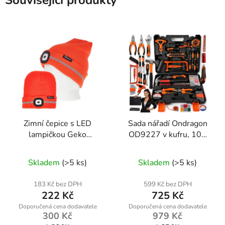
Související produkty
Zimní čepice s LED
Sada nářadí Ondragon
lampičkou Geko
OD9227 v kufru, 109
G90408 – oranžová s
dílů, gola sada, bity,
reflexními prvky pro
kleště a příslušenství
Skladem
(>5 ks)
Skladem
(>5 ks)
maximální viditelnost
183 Kč bez DPH
599 Kč bez DPH
222 Kč
725 Kč
300 Kč
979 Kč