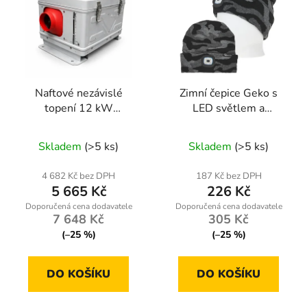
Naftové nezávislé
Zimní čepice Geko s
topení 12 kW
LED světlem a
12/24/220 V s
akumulátorem šedá
Bluetooth – nádrž 5 l
kamufláž – handsfree
Skladem
(>5 ks)
Skladem
(>5 ks)
ONDRAGON BX-3467
osvětlení pro outdoor
aktivity
4 682 Kč bez DPH
187 Kč bez DPH
5 665 Kč
226 Kč
7 648 Kč
305 Kč
(–25 %)
(–25 %)
DO KOŠÍKU
DO KOŠÍKU