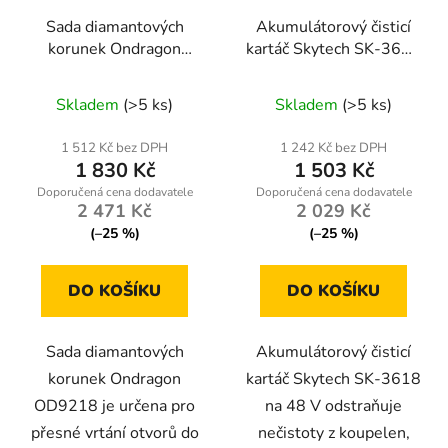
Sada diamantových
Akumulátorový čisticí
korunek Ondragon
kartáč Skytech SK-3618
OD9218 6–68 mm
48 V – teleskopická tyč
M14, 11 ks, na gres,
+ 3 kartáče
Skladem
(>5 ks)
Skladem
(>5 ks)
obklady, beton a kámen
1 512 Kč bez DPH
1 242 Kč bez DPH
1 830 Kč
1 503 Kč
2 471 Kč
2 029 Kč
(–25 %)
(–25 %)
DO KOŠÍKU
DO KOŠÍKU
Sada diamantových
Akumulátorový čisticí
korunek Ondragon
kartáč Skytech SK-3618
OD9218 je určena pro
na 48 V odstraňuje
přesné vrtání otvorů do
nečistoty z koupelen,