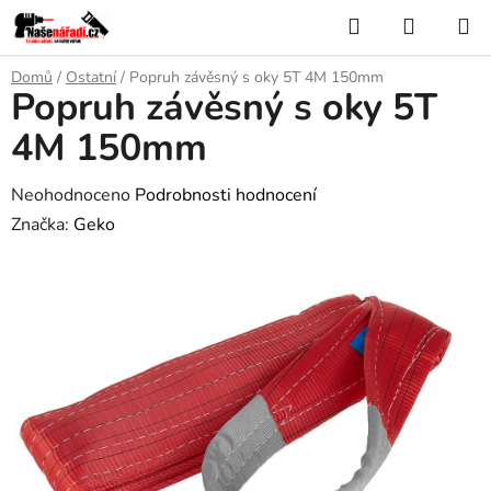
Přejít
Hledat
NÁKUP
na
KOŠÍK
obsah
Domů
/
Ostatní
/
Popruh závěsný s oky 5T 4M 150mm
Popruh závěsný s oky 5T
4M 150mm
Průměrné
Neohodnoceno
Podrobnosti hodnocení
hodnocení
Značka:
Geko
produktu
je
0,0
z
5
hvězdiček.