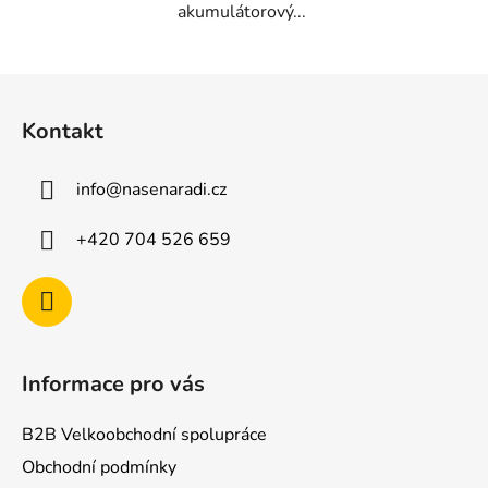
akumulátorový...
Z
á
Kontakt
p
a
info
@
nasenaradi.cz
t
í
+420 704 526 659
Informace pro vás
B2B Velkoobchodní spolupráce
Obchodní podmínky