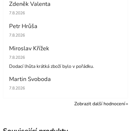
Zdeněk Valenta
Hodnocení obchodu je 5 z 5 hvězdiček.
7.8.2026
Petr Hrůša
Hodnocení obchodu je 5 z 5 hvězdiček.
7.8.2026
Miroslav Křížek
Hodnocení obchodu je 5 z 5 hvězdiček.
7.8.2026
Dodací lhůta krátká zboží bylo v pořádku.
Martin Svoboda
Hodnocení obchodu je 5 z 5 hvězdiček.
7.8.2026
Zobrazit další hodnocení