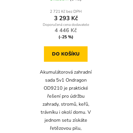
foukač, 2× aku 48 V
2 721 Kč bez DPH
3 293 Kč
4 446 Kč
(–25 %)
DO KOŠÍKU
Akumulátorová zahradní
sada 5v1 Ondragon
OD9210 je praktické
řešení pro údržbu
zahrady, stromů, keřů,
trávníku i okolí domu. V
jednom setu získáte
řetězovou pilu,