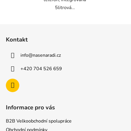
5litrová...
Z
á
Kontakt
p
a
info
@
nasenaradi.cz
t
í
+420 704 526 659
Informace pro vás
B2B Velkoobchodní spolupráce
Obchodní podmínky