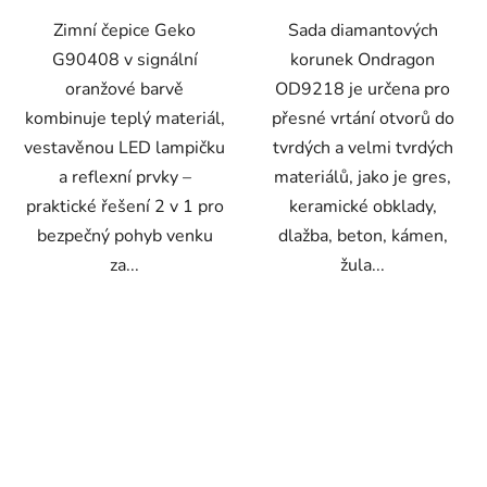
Zimní čepice Geko
Sada diamantových
G90408 v signální
korunek Ondragon
oranžové barvě
OD9218 je určena pro
kombinuje teplý materiál,
přesné vrtání otvorů do
vestavěnou LED lampičku
tvrdých a velmi tvrdých
a reflexní prvky –
materiálů, jako je gres,
praktické řešení 2 v 1 pro
keramické obklady,
bezpečný pohyb venku
dlažba, beton, kámen,
za...
žula...