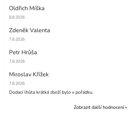
Oldřich Míška
Hodnocení obchodu je 5 z 5 hvězdiček.
8.8.2026
Zdeněk Valenta
Hodnocení obchodu je 5 z 5 hvězdiček.
7.8.2026
Petr Hrůša
Hodnocení obchodu je 5 z 5 hvězdiček.
7.8.2026
Miroslav Křížek
Hodnocení obchodu je 5 z 5 hvězdiček.
7.8.2026
Dodací lhůta krátká zboží bylo v pořádku.
Zobrazit další hodnocení