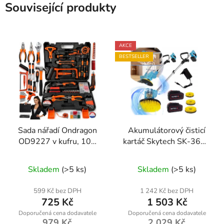
Související produkty
AKCE
BESTSELLER
Sada nářadí Ondragon
Akumulátorový čisticí
OD9227 v kufru, 109
kartáč Skytech SK-3618
dílů, gola sada, bity,
48 V – teleskopická tyč
kleště a příslušenství
+ 3 kartáče
Skladem
(>5 ks)
Skladem
(>5 ks)
599 Kč bez DPH
1 242 Kč bez DPH
725 Kč
1 503 Kč
979 Kč
2 029 Kč