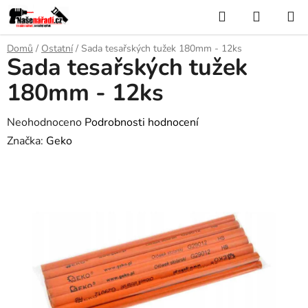
Přejít
Hledat
NÁKUP
na
KOŠÍK
obsah
Domů
/
Ostatní
/
Sada tesařských tužek 180mm - 12ks
Sada tesařských tužek
180mm - 12ks
Průměrné
Neohodnoceno
Podrobnosti hodnocení
hodnocení
Značka:
Geko
produktu
je
0,0
z
5
hvězdiček.