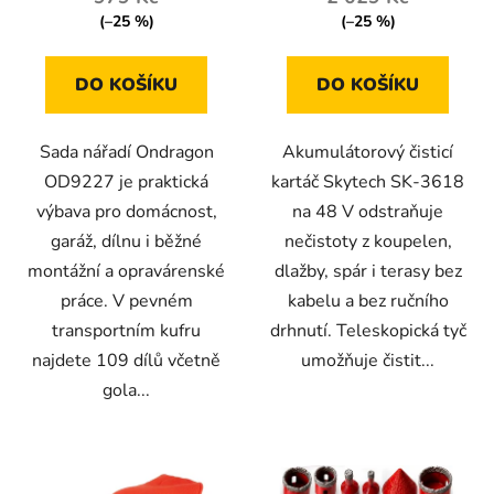
(–25 %)
(–25 %)
DO KOŠÍKU
DO KOŠÍKU
Sada nářadí Ondragon
Akumulátorový čisticí
OD9227 je praktická
kartáč Skytech SK-3618
výbava pro domácnost,
na 48 V odstraňuje
garáž, dílnu i běžné
nečistoty z koupelen,
montážní a opravárenské
dlažby, spár i terasy bez
práce. V pevném
kabelu a bez ručního
transportním kufru
drhnutí. Teleskopická tyč
najdete 109 dílů včetně
umožňuje čistit...
gola...