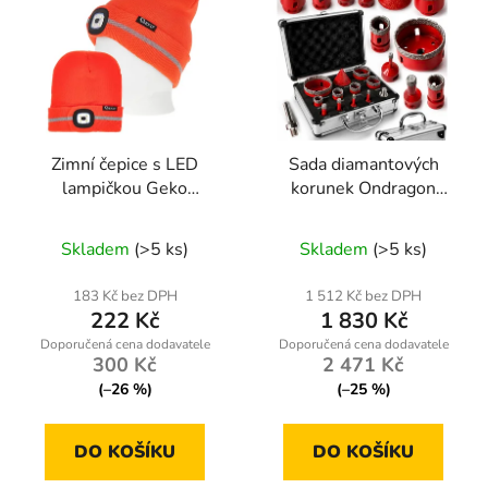
Zimní čepice s LED
Sada diamantových
lampičkou Geko
korunek Ondragon
G90408 – oranžová s
OD9218 6–68 mm
reflexními prvky pro
M14, 11 ks, na gres,
Skladem
(>5 ks)
Skladem
(>5 ks)
maximální viditelnost
obklady, beton a kámen
183 Kč bez DPH
1 512 Kč bez DPH
222 Kč
1 830 Kč
300 Kč
2 471 Kč
(–26 %)
(–25 %)
DO KOŠÍKU
DO KOŠÍKU