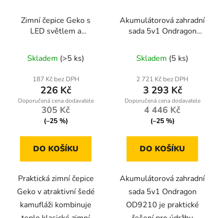
Zimní čepice Geko s
Akumulátorová zahradní
LED světlem a
sada 5v1 Ondragon
akumulátorem šedá
OD9210, teleskopická
kamufláž – handsfree
pila, sekátor, vyžínač,
Skladem
(>5 ks)
Skladem
(5 ks)
osvětlení pro outdoor
foukač, 2× aku 48 V
aktivity
187 Kč bez DPH
2 721 Kč bez DPH
226 Kč
3 293 Kč
305 Kč
4 446 Kč
(–25 %)
(–25 %)
DO KOŠÍKU
DO KOŠÍKU
Praktická zimní čepice
Akumulátorová zahradní
Geko v atraktivní šedé
sada 5v1 Ondragon
kamufláži kombinuje
OD9210 je praktické
teplo klasické zimní
řešení pro údržbu