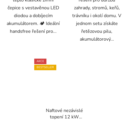
čepice s vestavěnou LED
zahrady, stromů, keřů,
diodou a dobíjecím
trávníku i okolí domu. V
akumulátorem. 🏕️ Ideální
jednom setu získáte
handsfree řešení pro...
řetězovou pilu,
akumulátorový...
AKCE
BESTSELLER
Naftové nezávislé
topení 12 kW
12/24/220 V s
Bluetooth – nádrž 5 l