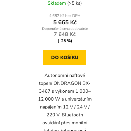
Skladem
(>5 ks)
ONDRAGON BX-3467
4 682 Kč bez DPH
5 665 Kč
7 648 Kč
(–25 %)
DO KOŠÍKU
Autonomní naftové
topení ONDRAGON BX-
3467 s výkonem 1 000–
12 000 W a univerzálním
napájením 12 V / 24 V /
220 V. Bluetooth
ovládání přes mobilní
telefon, integrovaná