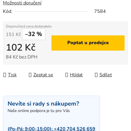
Možnosti doručení
Kód:
7584
–32 %
151 Kč
Poptat u prodejce
102 Kč
84 Kč bez DPH
Měrná cena:
Tisk
Zeptat se
Hlídat
Sdílet
Nevíte si rady s nákupem?
Naše online podpora je tu pro Vás
(Po-Pá: 9:00-15:00):
+420 704 526 659